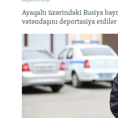
Avqust 03, 2026
Ayaqaltı üzərindəki Rusiya bay
vətəndaşını deportasiya etdilər