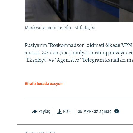
Moskvada mobil telefon istifadəçisi
Rusiyanın "Roskomnadzor" xidməti ölkədə VPN x
aparıb. 20-dən çox populyar hostinq provayderi
"Eksployt" və "Agentstvo" Telegram kanalları m
Ətraflı burada oxuyun
Paylaş
PDF
VPN-siz açmaq