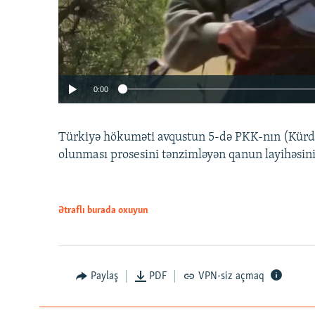
0:00
Türkiyə hökuməti avqustun 5-də PKK-nın (Kürdüs
olunması prosesini tənzimləyən qanun layihəsin
Ətraflı burada oxuyun
Auto
240p
720p
Paylaş
PDF
VPN-siz açmaq