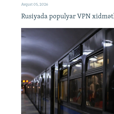
Avqust 05, 2026
Rusiyada populyar VPN xidmətl