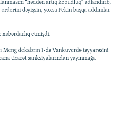
xlanmasını “həddən artıq kobudluq” adlandırıb,
bs orderini dəyişsin, yoxsa Pekin başqa addımlar
r xəbərdarlıq etmişdi.
lı Meng dekabrın 1-də Vankuverdə təyyarəsini
İrana ticarət sanksiyalarından yayınmağa