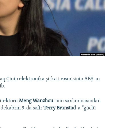
raq Çinin elektronika şirkəti rəsmisinin ABŞ-ın
ib.
irektoru
Meng Wanzhou
-nun saxlanmasından
g
dekabrın 9-da səfir
Terry Branstad
-a “güclü