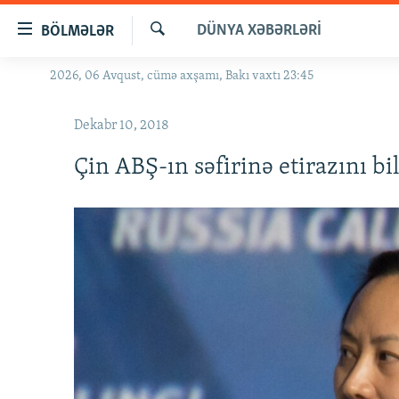
Keçid
DÜNYA XƏBƏRLƏRI
BÖLMƏLƏR
linkləri
Axtar
Əsas
2026, 06 Avqust, cümə axşamı, Bakı vaxtı 23:45
GÜNDƏM
məzmuna
#İZAHLA
qayıt
Dekabr 10, 2018
Əsas
KORRUPSIOMETR
naviqasiyaya
Çin ABŞ-ın səfirinə etirazını bi
#ƏSLINDƏ
qayıt
Axtarışa
FƏRQƏ BAX
keç
QANUNI DOĞRU
ARAŞDIRMA
MULTIMEDIA
RADIO ARXIV
VIDEO
HAQQIMIZDA
FOTOQALEREYA
OXU ZALI