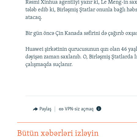
Rəsmi Xinhua agentliyi yazır ki, Le Meng-in sa
tələb edib ki, Birləşmiş Ştatlar onunla bağlı hə
atacaq.
Bir gün öncə Çin Kanada səfirini də çağırıb oxşa
Huawei şirkətinin qurucusunun qızı olan 46 yaş
dəyişən zaman saxlanıb. O, Birləşmiş Ştatlarda 
çalışmaqda suçlanır.
Paylaş
VPN-siz açmaq
Bütün xəbərləri izləyin