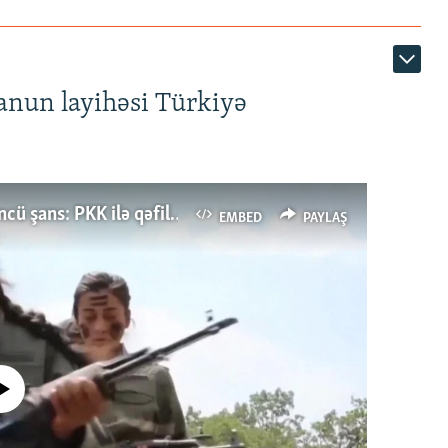
anun layihəsi Türkiyə
Türkiyənin dönüş nöqtəsi, ya Ərdoğana üçüncü şans: PKK ilə qəfil barışıq nə deməkdir?
EMBED
PAYLAŞ
currently available