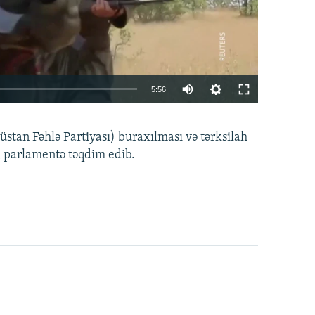
Auto
5:56
240p
EMBED
PAYLAŞ
tan Fəhlə Partiyası) buraxılması və tərksilah
360p
i parlamentə təqdim edib.
480p
720p
1080p
360p
480p
1080p