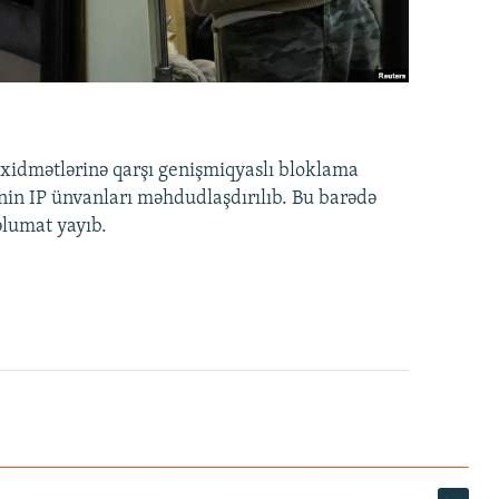
idmətlərinə qarşı genişmiqyaslı bloklama
nin IP ünvanları məhdudlaşdırılıb. Bu barədə
əlumat yayıb.