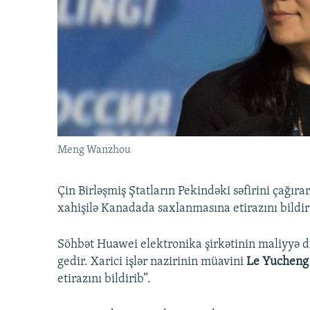
İNFOQRAFIKA
AZƏRBAYCAN ƏDƏBIYYATI KITABXANASI
MISSIYAMIZ
KARIKATURA
İSLAM VƏ DEMOKRATIYA
PEŞƏ ETIKASI VƏ JURNALISTIKA
STANDARTLARIMIZ
İZ - MƏDƏNIYYƏT PROQRAMI
MATERIALLARIMIZDAN ISTIFADƏ
AZADLIQRADIOSU MOBIL TELEFONUNUZDA
BIZIMLƏ ƏLAQƏ
XƏBƏR BÜLLETENLƏRIMIZ
Meng Wanzhou
Çin Birləşmiş Ştatların Pekindəki səfirini çağıra
xahişilə Kanadada saxlanmasına etirazını bildir
Söhbət Huawei elektronika şirkətinin maliyyə d
gedir. Xarici işlər nazirinin müavini
Le Yuchen
etirazını bildirib”.