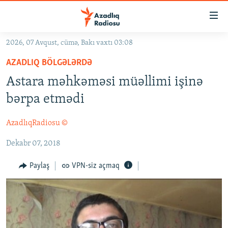
Keçid
linkləri
Əsas
2026, 07 Avqust, cümə, Bakı vaxtı 03:08
məzmuna
GÜNDƏM
AZADLIQ BÖLGƏLƏRDƏ
qayıt
#İZAHLA
Əsas
Astara məhkəməsi müəllimi işinə
KORRUPSIOMETR
naviqasiyaya
bərpa etmədi
qayıt
#ƏSLINDƏ
Axtarışa
AzadlıqRadiosu ©
FƏRQƏ BAX
keç
Dekabr 07, 2018
QANUNI DOĞRU
ARAŞDIRMA
Paylaş
VPN-siz açmaq
MULTIMEDIA
RADIO ARXIV
VIDEO
HAQQIMIZDA
FOTOQALEREYA
OXU ZALI