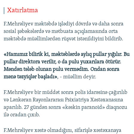
Xatırlatma
F.Mehrəliyev məktəbdə işlədiyi dövrdə və daha sonra
sosial şəbəkələrdə və mətbuata açıqlamasında orta
məktəbdə müəllimlərdən rüşvət istənildiyini bildirib.
«Hamımız bilirik ki, məktəblərdə aylıq pullar yığılır. Bu
pullar direktora verilir, o da pulu yuxarılara ötürür.
Məndən tələb olunan pulu vermədim. Ondan sonra
mənə təzyiqlər başladı»
, - müəllim deyir.
F.Mehrəliyev bir müddət sonra polis idarəsinə çağırılıb
və Lənkəran Rayonlararası Psixiatriya Xəstəxanasına
aparılıb. 27 gündən sonra «kəskin paranoid» diaqnozu
ilə oradan çıxıb.
F.Mehrəliyev xəstə olmadığını, sifarişlə xəstəxanaya