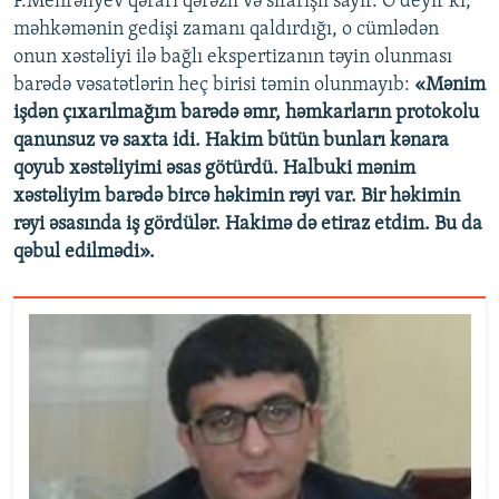
F.Mehrəliyev qərarı qərəzli və sifarişli sayır. O deyir ki,
məhkəmənin gedişi zamanı qaldırdığı, o cümlədən
onun xəstəliyi ilə bağlı ekspertizanın təyin olunması
barədə vəsatətlərin heç birisi təmin olunmayıb:
«Mənim
işdən çıxarılmağım barədə əmr, həmkarların protokolu
qanunsuz və saxta idi. Hakim bütün bunları kənara
qoyub xəstəliyimi əsas götürdü. Halbuki mənim
xəstəliyim barədə bircə həkimin rəyi var. Bir həkimin
rəyi əsasında iş gördülər. Hakimə də etiraz etdim. Bu da
qəbul edilmədi».