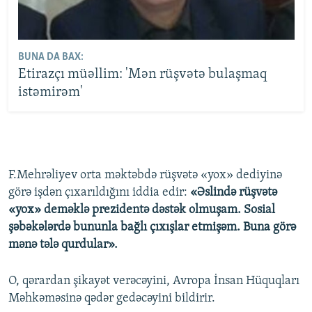
BUNA DA BAX:
Etirazçı müəllim: 'Mən rüşvətə bulaşmaq
istəmirəm'
F.Mehrəliyev orta məktəbdə rüşvətə «yox» dediyinə
görə işdən çıxarıldığını iddia edir:
«Əslində rüşvətə
«yox» deməklə prezidentə dəstək olmuşam. Sosial
şəbəkələrdə bununla bağlı çıxışlar etmişəm. Buna görə
mənə tələ qurdular».
O, qərardan şikayət verəcəyini, Avropa İnsan Hüquqları
Məhkəməsinə qədər gedəcəyini bildirir.