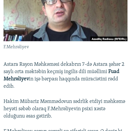
İNFOQRAFIKA
AZƏRBAYCAN ƏDƏBIYYATI KITABXANASI
MISSIYAMIZ
BIZI IZLƏ
KARIKATURA
İSLAM VƏ DEMOKRATIYA
PEŞƏ ETIKASI VƏ JURNALISTIKA STANDARTLARIMIZ
İZ - MƏDƏNIYYƏT PROQRAMI
MATERIALLARIMIZDAN ISTIFADƏ
AZADLIQRADIOSU MOBIL TELEFONUNUZDA
RFE/RL-in bütün saytları
F.Mehrəliyev
BIZIMLƏ ƏLAQƏ
XƏBƏR BÜLLETENLƏRIMIZ
Astara Rayon Məhkəməsi dekabrın 7-də Astara şəhər 2
saylı orta məktəbin keçmiş ingilis dili müəllimi
Fuad
Mehrəliyev
in işə bərpası haqqında müraciətini rədd
edib.
Hakim Mübariz Məmmədovun sədrlik etdiyi məhkəmə
heyəti səbəb olaraq F.Mehrəliyevin psixi xəstə
olduğunu əsas gətirib.