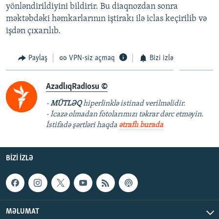
yönləndirildiyini bildirir. Bu diaqnozdan sonra
məktəbdəki həmkarlarının iştirakı ilə iclas keçirilib və
işdən çıxarılıb.
Paylaş
VPN-siz açmaq
Bizi izlə
AzadlıqRadiosu ©
-
MÜTLƏQ
hiperlinklə istinad verilməlidir.
- İcazə olmadan fotolarımızı təkrar dərc etməyin.
İstifadə şərtləri haqda
ətraflı burada
BIZI IZLƏ
MƏLUMAT