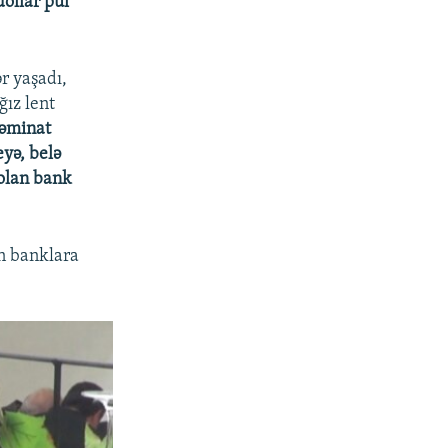
dollar pul
r yaşadı,
ğız lent
təminat
eyə, belə
 olan bank
ən banklara