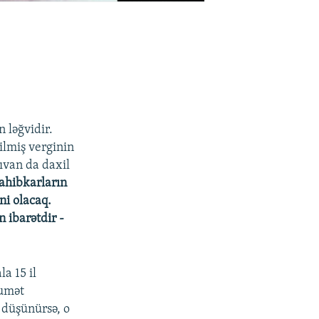
n ləğvidir.
ilmiş verginin
çıvan da daxil
sahibkarların
yni olacaq.
 ibarətdir -
la 15 il
kumət
ı düşünürsə, o