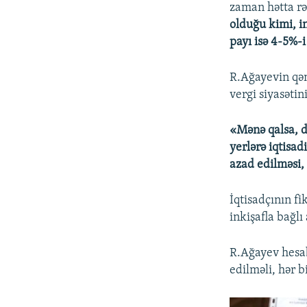
zaman hətta r
olduğu kimi, in
payı isə 4-5%-
R.Ağayevin qən
vergi siyasətin
«Mənə qalsa, d
yerlərə iqtisad
azad edilməsi, 
İqtisadçının fi
inkişafla bağl
R.Ağayev hesab
edilməli, hər 