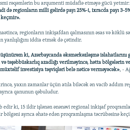
əsmi rəqəmlərin bu arqumenti müdafiə etməyə gücü yetmir
di də regionların milli gəlirdə payı 25%-i, ixracda payı 3-5
i keçmir».
aətincə, regionların inkişafdan qalmasının əsas və köklü s
in yanlışlığını iddia etmək də çətindir.
üşünürəm ki, Azərbaycanda əksmərkəzləşmə islahatlarını g
i və təşəbbüskarlıq azadlığı verilməyincə, hətta bölgələrin 
müxtəlif investisiya təşviqləri belə nəticə verməyəcək»
, - A
krincə, yaxın zamanlar üçün atıla biləcək ən vacib addım reg
ı ayrıca qanunun qəbuludur.
 edir ki, 15 ildir işlənən ənənəvi regional inkişaf proqraml
bir bölgəni ayrıca əhatə edən proqramlaşma təcrübəsinə keçi