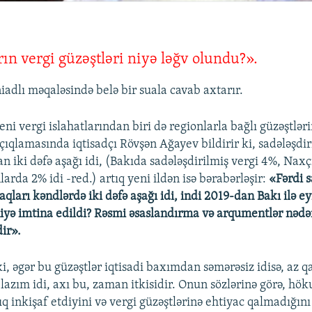
ın vergi güzəştləri niyə ləğv olundu?».
iadlı məqaləsində belə bir suala cavab axtarır.
yeni vergi islahatlarından biri də regionlarla bağlı güzəştləri
ıqlamasında iqtisadçı Rövşən Ağayev bildirir ki, sadələşdir
n iki dəfə aşağı idi, (Bakıda sadələşdirilmiş vergi 4%, Nax
arda 2% idi -red.) artıq yeni ildən isə bərabərləşir:
«Fərdi 
haqları kəndlərdə iki dəfə aşağı idi, indi 2019-dan Bakı ilə e
iyə imtina edildi? Rəsmi əsaslandırma və arqumentlər nədən
ir».
i, əgər bu güzəştlər iqtisadi baxımdan səmərəsiz idisə, az qa
lazım idi, axı bu, zaman itkisidir. Onun sözlərinə görə, hö
ıq inkişaf etdiyini və vergi güzəştlərinə ehtiyac qalmadığın