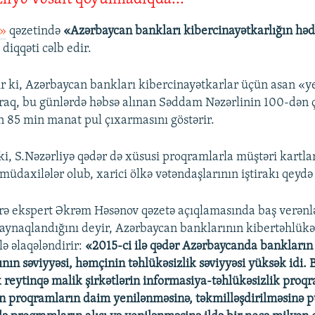
t»
qəzetində
«Azərbaycan bankları kibercinayətkarlığın hə
 diqqəti cəlb edir.
ir ki, Azərbaycan bankları kibercinayətkarlar üçün asan «
raq, bu günlərdə həbsə alınan Səddam Nəzərlinin 100-dən 
 85 min manat pul çıxarmasını göstərir.
ki, S.Nəzərliyə qədər də xüsusi proqramlarla müştəri kartla
üdaxilələr olub, xarici ölkə vətəndaşlarının iştirakı qeydə 
rə ekspert Əkrəm Həsənov qəzetə açıqlamasında baş verənl
ynaqlandığını deyir, Azərbaycan banklarının kibertəhlükəs
lə əlaqələndirir:
«2015-ci ilə qədər Azərbaycanda bankların
nın səviyyəsi, həmçinin təhlükəsizlik səviyyəsi yüksək idi. 
 reytinqə malik şirkətlərin informasiya-təhlükəsizlik proqr
in proqramların daim yenilənməsinə, təkmilləşdirilməsinə p