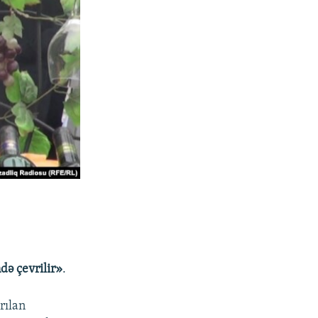
ə çevrilir»
.
rılan