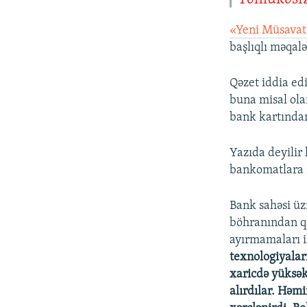
«Yeni Müsava
başlıqlı məqalə
Qəzet iddia ed
buna misal ola
bank kartından
Yazıda deyilir 
bankomatlara m
Bank sahəsi üz
böhranından qa
ayırmamaları i
texnologiyaları
xaricdə yüksək
alırdılar. Həm