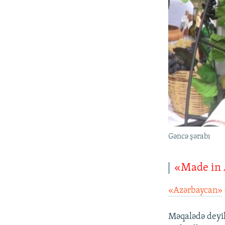
Gəncə şərabı
«Made in 
«Azərbaycan»
Məqalədə deyil