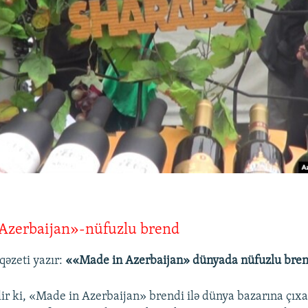
Azerbaijan»-nüfuzlu brend
qəzeti yazır:
««Made in Azerbaijan» dünyada nüfuzlu brend
ir ki, «Made in Azerbaijan» brendi ilə dünya bazarına çıxa