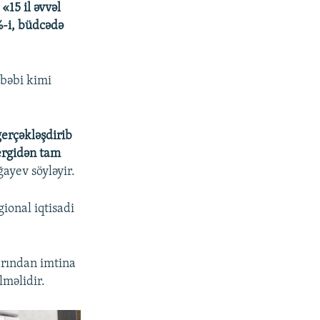
:
«15 il əvvəl
%-i, büdcədə
əbəbi kimi
erçəkləşdirib
vergidən tam
ğayev söyləyir.
ional iqtisadi
arından imtina
lməlidir.