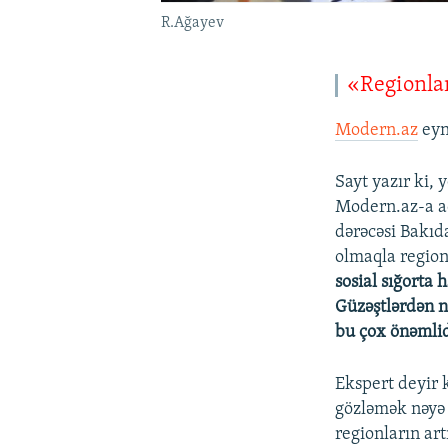
R.Ağayev
«Regionlar
Modern.az
eyn
Sayt yazır ki, 
Modern.az-a aç
dərəcəsi Bakıda
olmaqla regionl
sosial sığorta 
Güzəştlərdən n
bu çox önəmlid
Ekspert deyir k
gözləmək nəyə 
regionların art