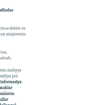
dəfində»
yem»ə dönür və
çox müştərinin
rına,
alınıb.
ərin maliyyə
izliyə pul
 informasiya
Banklar
amlarını
ullar