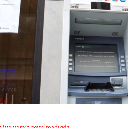
liyə vəsait qoyulmadıqda...