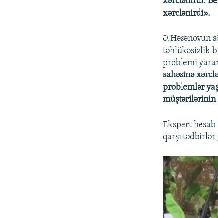
xərclənirdi. Be
xərclənirdi».
Ə.Həsənovun sö
təhlükəsizlik 
problemi yara
sahəsinə xərclə
problemlər yaş
müştərilərinin
Ekspert hesab 
qarşı tədbirlər