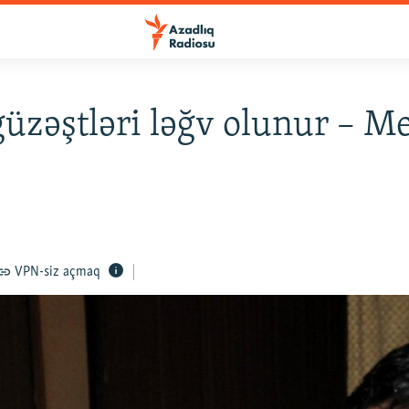
güzəştləri ləğv olunur – M
VPN-siz açmaq