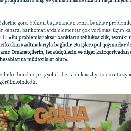
lə proqramların alışı və yenilənməsinə ildə bir neçə milyon 
zlərinə görə, böhran başlanandan sonra banklar problemlə
bir kənara, bankomatlarda elementar çek verilməsi üçün ka
ndı:
«Bu problemlər əksər bankların təhlükəsizlik, texniki 
ri kəskin azaltmalarıyla bağlıdır. Bu işlərə pul qoymurlar d
anır. Əmanətçilərin, təqaüdçülərin və digər kateqoriyadan
 hesablarına müdaxilələr olur».
edir ki, bundan çıxış yolu kibertəhlükəsizliyi təmin etməy
 görülməsindədir.