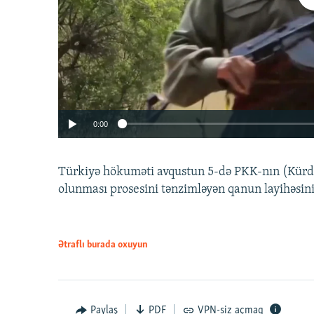
0:00
Türkiyə hökuməti avqustun 5-də PKK-nın (Kürdüs
olunması prosesini tənzimləyən qanun layihəsin
Ətraflı burada oxuyun
Auto
240p
720p
Paylaş
PDF
VPN-siz açmaq