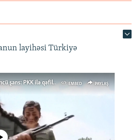
anun layihəsi Türkiyə
Türkiyənin dönüş nöqtəsi, ya Ərdoğana üçüncü şans: PKK ilə qəfil barışıq nə deməkdir?
EMBED
PAYLAŞ
currently available