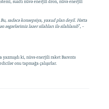
istemi, sualtı nüvə enerjili dron, nüvə enerjili
k. Bu, sadəcə konsepsiya, yaxud plan deyil. Hətta
n əsgərlərimiz lazer silahları ilə silahlanıb
”, –
 yazmışdı ki, nüvə enerjili raket Barents
dicilər onu tapmağa çalışırlar.