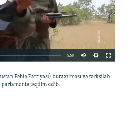
Auto
5:56
240p
EMBED
PAYLAŞ
tan Fəhlə Partiyası) buraxılması və tərksilah
360p
i parlamentə təqdim edib.
480p
720p
1080p
360p
480p
1080p