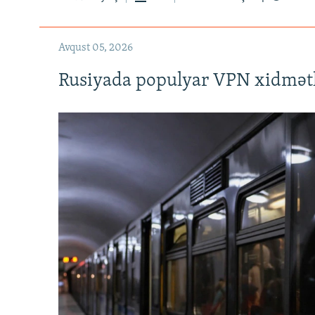
Avqust 05, 2026
Rusiyada populyar VPN xidmətl