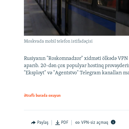
Moskvada mobil telefon istifadəçisi
Rusiyanın "Roskomnadzor" xidməti ölkədə VPN x
aparıb. 20-dən çox populyar hostinq provayderi
"Eksployt" və "Agentstvo" Telegram kanalları m
Ətraflı burada oxuyun
Paylaş
PDF
VPN-siz açmaq