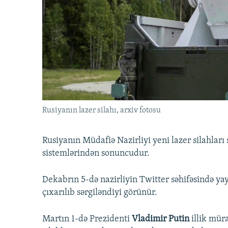
İNFOQRAFIKA
AZƏRBAYCAN ƏDƏBIYYATI KITABXANASI
MISSIYAMIZ
KARIKATURA
İSLAM VƏ DEMOKRATIYA
PEŞƏ ETIKASI VƏ JURNALISTIKA
STANDARTLARIMIZ
İZ - MƏDƏNIYYƏT PROQRAMI
MATERIALLARIMIZDAN ISTIFADƏ
AZADLIQRADIOSU MOBIL TELEFONUNUZDA
BIZIMLƏ ƏLAQƏ
XƏBƏR BÜLLETENLƏRIMIZ
Rusiyanın lazer silahı, arxiv fotosu
Rusiyanın Müdafiə Nazirliyi yeni lazer silahları
sistemlərindən sonuncudur.
Dekabrın 5-də nazirliyin Twitter səhifəsində ya
çıxarılıb sərgiləndiyi görünür.
Martın 1-də Prezidenti
Vladimir Putin
illik müra