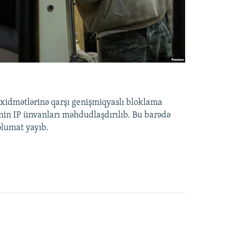
idmətlərinə qarşı genişmiqyaslı bloklama
nin IP ünvanları məhdudlaşdırılıb. Bu barədə
əlumat yayıb.