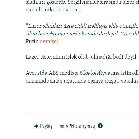
silahları göstərib. Sərgilənənlər sırasında lazer s
qanadlı raket də var idi.
“
Lazer silahları üzrə ciddi irəliləyiş əldə etmişi
ilkin hazırlanma mərhələsində də deyil. Ötən ildə
Putin
demişdi
.
Lazer sisteminin işlək olub-olmadığı bəlli deyil.
Avqustda ABŞ mediası ölkə kəşfiyyatına istinadla
dənizində sınaq uçuşunda qəzaya düşüb və xilase
Paylaş
VPN-siz açmaq