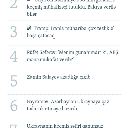
2
'Guya Əli Kərimliyə 850 min göndərib' –
keçmiş mühafizəçi tutuldu, Bakıya verilə
bilər
3
Tramp: İranla müharibə 'çox tezliklə'
başa çatacaq
4
Rüfət Səfərov: 'Mənim günahımdır ki, ABŞ
mənə mükafat verib?'
5
Zamin Salayev azadlığa çıxıb
6
Bayramov: Azərbaycan Ukraynaya qaz
tədarük etməyə hazırdır
Ukraynanın keçmiş səfiri qanunsuz