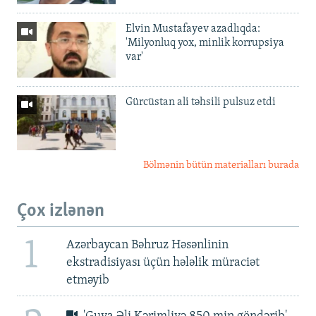
Elvin Mustafayev azadlıqda:
'Milyonluq yox, minlik korrupsiya
var'
Gürcüstan ali təhsili pulsuz etdi
Bölmənin bütün materialları burada
Çox izlənən
1
Azərbaycan Bəhruz Həsənlinin
ekstradisiyası üçün hələlik müraciət
etməyib