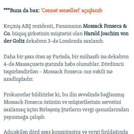
***Buna da bax:
'Cənnət sənədləri' açıqlanıb
Keçmiş ABŞ rezidenti, Panamanın
Mossack Fonseca &
Co.
hüquq şirkətinin müştərisi olan
Harald Joachim von
der Goltz
dekabrın 3-də Londonda saxlanıb.
Daha bir şəxs ötən ay Parisdə, bir mühasib isə dekabrın
4-də Massaçusets ştatında həbs olunublar. Dördüncü
təqsirləndirilən – Mossack Fonseca-nın vəkili isə
azadlıqdadır.
Prokurorlar bildirirlər ki, bu ilin əvvəlində bağlanmış
Mossack Fonseca özünün və müştərilərinin sərvətini
saxlamaq üçün Birləşmiş Ştatların vergi qanunlarından
yayınmağa çalışıb.
Adıçəkilən dörd şəxs konspirasiya və vergi fırıldağında