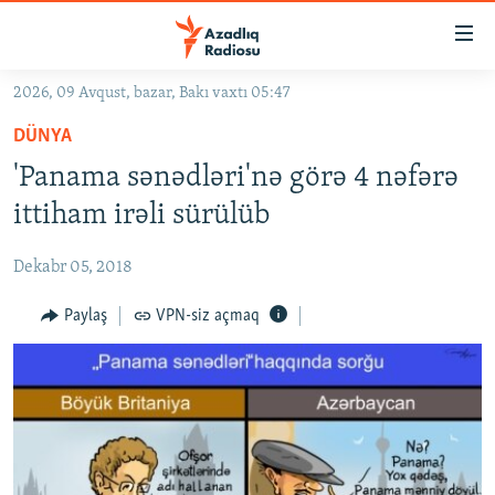
Keçid
linkləri
Əsas
2026, 09 Avqust, bazar, Bakı vaxtı 05:47
məzmuna
GÜNDƏM
DÜNYA
qayıt
#İZAHLA
Əsas
'Panama sənədləri'nə görə 4 nəfərə
KORRUPSIOMETR
naviqasiyaya
ittiham irəli sürülüb
qayıt
#ƏSLINDƏ
Axtarışa
Dekabr 05, 2018
FƏRQƏ BAX
keç
QANUNI DOĞRU
Paylaş
VPN-siz açmaq
ARAŞDIRMA
MULTIMEDIA
RADIO ARXIV
VIDEO
HAQQIMIZDA
FOTOQALEREYA
OXU ZALI