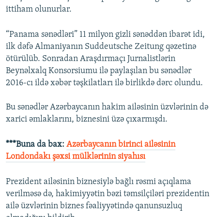
ittiham olunurlar.
“Panama sənədləri” 11 milyon gizli sənəddən ibarət idi,
ilk dəfə Almaniyanın Suddeutsche Zeitung qəzetinə
ötürülüb. Sonradan Araşdırmaçı Jurnalistlərin
Beynəlxalq Konsorsiumu ilə paylaşılan bu sənədlər
2016-cı ildə xəbər təşkilatları ilə birlikdə dərc olundu.
Bu sənədlər Azərbaycanın hakim ailəsinin üzvlərinin də
xarici əmlaklarını, biznesini üzə çıxarmışdı.
***Buna da bax:
Azərbaycanın birinci ailəsinin
Londondakı şəxsi mülklərinin siyahısı
Prezident ailəsinin biznesiylə bağlı rəsmi açıqlama
verilməsə də, hakimiyyətin bəzi təmsilçiləri prezidentin
ailə üzvlərinin biznes fəaliyyətində qanunsuzluq