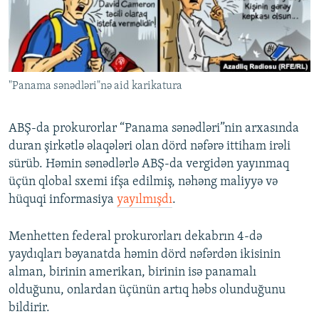
İNFOQRAFIKA
AZƏRBAYCAN ƏDƏBIYYATI KITABXANASI
MISSIYAMIZ
BIZI IZLƏ
KARIKATURA
İSLAM VƏ DEMOKRATIYA
PEŞƏ ETIKASI VƏ JURNALISTIKA STANDARTLARIMIZ
İZ - MƏDƏNIYYƏT PROQRAMI
MATERIALLARIMIZDAN ISTIFADƏ
"Panama sənədləri"nə aid karikatura
AZADLIQRADIOSU MOBIL TELEFONUNUZDA
RFE/RL-in bütün saytları
BIZIMLƏ ƏLAQƏ
ABŞ-da prokurorlar “Panama sənədləri”nin arxasında
XƏBƏR BÜLLETENLƏRIMIZ
duran şirkətlə əlaqələri olan dörd nəfərə ittiham irəli
sürüb. Həmin sənədlərlə ABŞ-da vergidən yayınmaq
üçün qlobal sxemi ifşa edilmiş, nəhəng maliyyə və
hüquqi informasiya
yayılmışdı
.
Menhetten federal prokurorları dekabrın 4-də
yaydıqları bəyanatda həmin dörd nəfərdən ikisinin
alman, birinin amerikan, birinin isə panamalı
olduğunu, onlardan üçünün artıq həbs olunduğunu
bildirir.