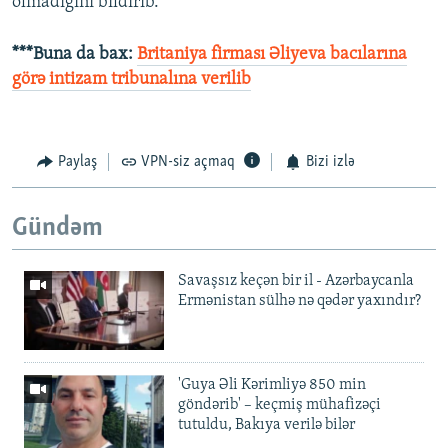
olmadığını bildirib.
***Buna da bax:
Britaniya firması Əliyeva bacılarına
görə intizam tribunalına verilib
Paylaş
VPN-siz açmaq
Bizi izlə
Gündəm
Savaşsız keçən bir il - Azərbaycanla
Ermənistan sülhə nə qədər yaxındır?
'Guya Əli Kərimliyə 850 min
göndərib' – keçmiş mühafizəçi
tutuldu, Bakıya verilə bilər