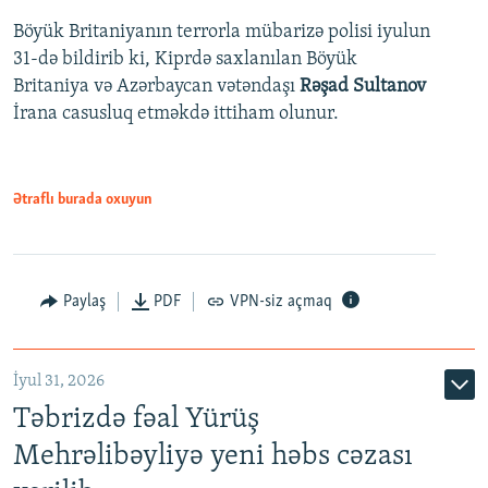
Böyük Britaniyanın terrorla mübarizə polisi iyulun
31-də bildirib ki, Kiprdə saxlanılan Böyük
Britaniya və Azərbaycan vətəndaşı
Rəşad Sultanov
İrana casusluq etməkdə ittiham olunur.
Ətraflı burada oxuyun
Paylaş
PDF
VPN-siz açmaq
İyul 31, 2026
Təbrizdə fəal Yürüş
Mehrəlibəyliyə yeni həbs cəzası