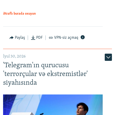
Ətraflı burada oxuyun
Paylaş
PDF
VPN-siz açmaq
İyul 30, 2026
'Telegram'ın qurucusu
'terrorçular və ekstremistlər'
siyahısında