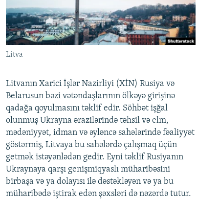
Litva
Litvanın Xarici İşlər Nazirliyi (XİN) Rusiya və
Belarusun bəzi vətəndaşlarının ölkəyə girişinə
qadağa qoyulmasını təklif edir. Söhbət işğal
olunmuş Ukrayna ərazilərində təhsil və elm,
mədəniyyət, idman və əyləncə sahələrində fəaliyyət
göstərmiş, Litvaya bu sahələrdə çalışmaq üçün
getmək istəyənlədən gedir. Eyni təklif Rusiyanın
Ukraynaya qarşı genişmiqyaslı müharibəsini
birbaşa və ya dolayısı ilə dəstəkləyən və ya bu
müharibədə iştirak edən şəxsləri də nəzərdə tutur.