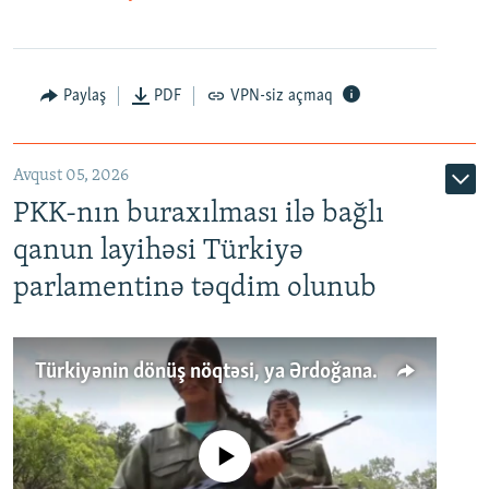
Paylaş
PDF
VPN-siz açmaq
Avqust 05, 2026
PKK-nın buraxılması ilə bağlı
qanun layihəsi Türkiyə
parlamentinə təqdim olunub
Türkiyənin dönüş nöqtəsi, ya Ərdoğana üçüncü şans: PKK ilə qəfil barışıq nə deməkdir?
No media source currently available