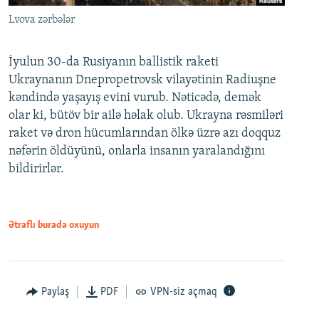
Lvova zərbələr
İyulun 30-da Rusiyanın ballistik raketi
Ukraynanın Dnepropetrovsk vilayətinin Radiuşne
kəndində yaşayış evini vurub. Nəticədə, demək
olar ki, bütöv bir ailə həlak olub. Ukrayna rəsmiləri
raket və dron hücumlarından ölkə üzrə azı doqquz
nəfərin öldüyünü, onlarla insanın yaralandığını
bildirirlər.
Ətraflı burada oxuyun
Paylaş
PDF
VPN-siz açmaq