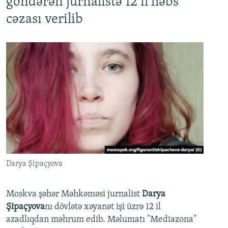
göndərən jurnalistə 12 il həbs
cəzası verilib
Darya Şipaçyova
Moskva şəhər Məhkəməsi jurnalist
Darya
Şipaçyova
nı dövlətə xəyanət işi üzrə 12 il
azadlıqdan məhrum edib. Məlumatı "Mediazona"