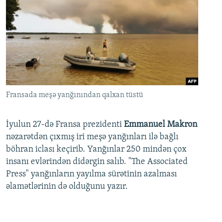
Fransada meşə yanğınından qalxan tüstü
İyulun 27-də Fransa prezidenti
Emmanuel Makron
nəzarətdən çıxmış iri meşə yanğınları ilə bağlı
böhran iclası keçirib. Yanğınlar 250 mindən çox
insanı evlərindən didərgin salıb. "The Associated
Press" yanğınların yayılma sürətinin azalması
əlamətlərinin də olduğunu yazır.