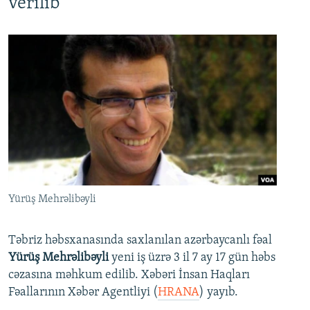
verilib
Yürüş Mehrəlibəyli
Təbriz həbsxanasında saxlanılan azərbaycanlı fəal
Yürüş Mehrəlibəyli
yeni iş üzrə 3 il 7 ay 17 gün həbs
cəzasına məhkum edilib. Xəbəri İnsan Haqları
Fəallarının Xəbər Agentliyi (
HRANA
) yayıb.