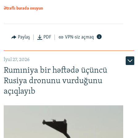
Ətraflı burada oxuyun
Paylaş
PDF
VPN-siz açmaq
İyul 27, 2026
Rumıniya bir həftədə üçüncü
Rusiya dronunu vurduğunu
açıqlayıb