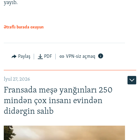
yayıb.
Ətraflı burada oxuyun
Paylaş
PDF
VPN-siz açmaq
İyul 27, 2026
Fransada meşə yanğınları 250
mindən çox insanı evindən
didərgin salıb