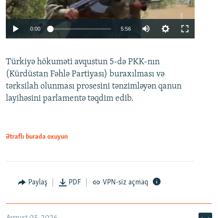
Auto
0:00
5:56
240p
Türkiyə hökuməti avqustun 5-də PKK-nın
360p
(Kürdüstan Fəhlə Partiyası) buraxılması və
480p
Auto
240p
360p
480p
tərksilah olunması prosesini tənzimləyən qanun
720p
layihəsini parlamentə təqdim edib.
720p
1080p
1080p
Ətraflı burada oxuyun
Paylaş
PDF
VPN-siz açmaq