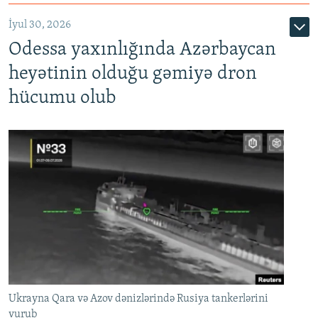
İyul 30, 2026
Odessa yaxınlığında Azərbaycan
heyətinin olduğu gəmiyə dron
hücumu olub
Ukrayna Qara və Azov dənizlərində Rusiya tankerlərini
vurub