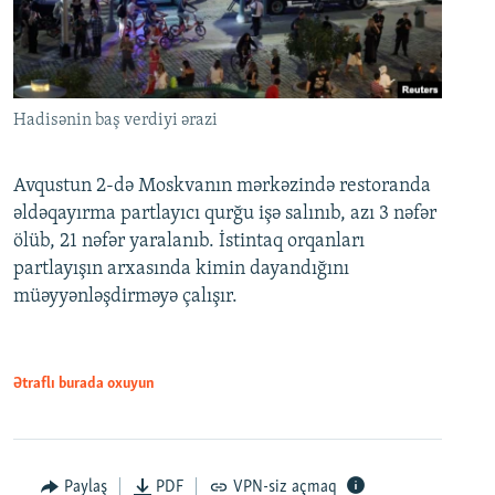
Hadisənin baş verdiyi ərazi
Avqustun 2-də Moskvanın mərkəzində restoranda
əldəqayırma partlayıcı qurğu işə salınıb, azı 3 nəfər
ölüb, 21 nəfər yaralanıb. İstintaq orqanları
partlayışın arxasında kimin dayandığını
müəyyənləşdirməyə çalışır.
Ətraflı burada oxuyun
Paylaş
PDF
VPN-siz açmaq