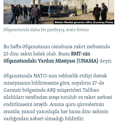
İNFOQRAFIKA
AZƏRBAYCAN ƏDƏBIYYATI KITABXANASI
MISSIYAMIZ
BIZI IZLƏ
KARIKATURA
İSLAM VƏ DEMOKRATIYA
PEŞƏ ETIKASI VƏ JURNALISTIKA STANDARTLARIMIZ
İZ - MƏDƏNIYYƏT PROQRAMI
MATERIALLARIMIZDAN ISTIFADƏ
Əfqanıstanda daha bir partlayış, arxiv fotosu
AZADLIQRADIOSU MOBIL TELEFONUNUZDA
RFE/RL-in bütün saytları
BIZIMLƏ ƏLAQƏ
Bu həftə Əfqanıstanın cənubuna raket zərbəsində
23 dinc sakin həlak olub. Bunu
BMT-nin
XƏBƏR BÜLLETENLƏRIMIZ
Əfqanıstandakı Yardım Missiyası (UNAMA)
deyir.
Əfqanıstanda NATO-nun rəhbərlik etdiyi dəstək
missiyasının bildirməsinə görə, noyabrın 27-də
Garmsir bölgəsində ABŞ müşavirləri Taliban
silahlıları tərəfindən atəşə tutulub və raket zərbəsi
endirilməsini istəyib. Amma quru qüvvələrinin
ərazidə, yaxud yaxınlıqda hər hansı dinc sakinin
varlığından xəbəri olmadığı bildirilir.