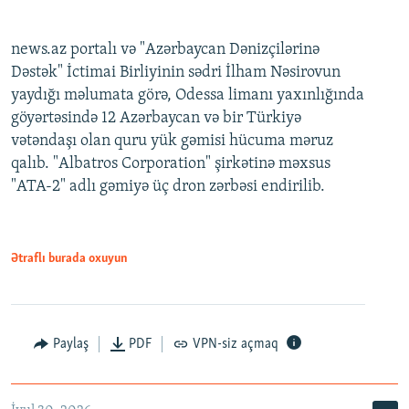
news.az portalı və "Azərbaycan Dənizçilərinə
Dəstək" İctimai Birliyinin sədri İlham Nəsirovun
yaydığı məlumata görə, Odessa limanı yaxınlığında
göyərtəsində 12 Azərbaycan və bir Türkiyə
vətəndaşı olan quru yük gəmisi hücuma məruz
qalıb. "Albatros Corporation" şirkətinə məxsus
"ATA-2" adlı gəmiyə üç dron zərbəsi endirilib.
Ətraflı burada oxuyun
Paylaş
PDF
VPN-siz açmaq