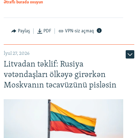
Ətraflı burada oxuyun
Paylaş
PDF
VPN-siz açmaq
İyul 27, 2026
Litvadan təklif: Rusiya
vətəndaşları ölkəyə girərkən
Moskvanın təcavüzünü pisləsin