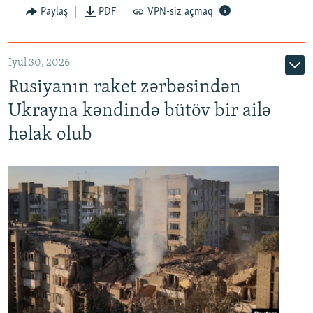
Paylaş
PDF
VPN-siz açmaq
İyul 30, 2026
Rusiyanın raket zərbəsindən
Ukrayna kəndində bütöv bir ailə
həlak olub