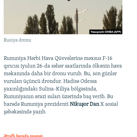
Rusiya dronu
Rumıniya Hərbi Hava Qüvvələrinə məxsus F-16
qırıcısı iyulun 26-da səhər saatlarında ölkənin hava
məkanında daha bir dronu vurub. Bu, son günlər
vurulan üçüncü drondur. Hadisə Odessa
yaxınlığındakı Sulina-Kiliya bölgəsində,
Rumıniyanın ərazi suları üzərində baş verib. Bu
barədə Rumıniya prezidenti
Nikuşor Dan
X sosial
şəbəkəsində yazıb.
Ətraflı burada oxuyun