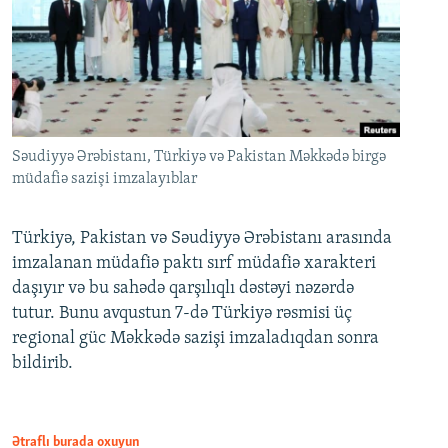
Səudiyyə Ərəbistanı, Türkiyə və Pakistan Məkkədə birgə
müdafiə sazişi imzalayıblar
Türkiyə, Pakistan və Səudiyyə Ərəbistanı arasında
imzalanan müdafiə paktı sırf müdafiə xarakteri
daşıyır və bu sahədə qarşılıqlı dəstəyi nəzərdə
tutur. Bunu avqustun 7-də Türkiyə rəsmisi üç
regional güc Məkkədə sazişi imzaladıqdan sonra
bildirib.
Ətraflı burada oxuyun