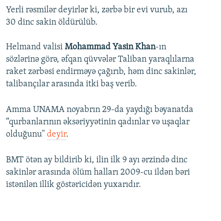
Yerli rəsmilər deyirlər ki, zərbə bir evi vurub, azı
30 dinc sakin öldürülüb.
Helmand valisi
Mohammad Yasin Khan
-ın
sözlərinə görə, əfqan qüvvələr Taliban yaraqlılarna
raket zərbəsi endirməyə çağırıb, həm dinc sakinlər,
talibançılar arasında itki baş verib.
Amma UNAMA noyabrın 29-da yaydığı bəyanatda
“qurbanlarının əksəriyyətinin qadınlar və uşaqlar
olduğunu"
deyir
.
BMT ötən ay bildirib ki, ilin ilk 9 ayı ərzində dinc
sakinlər arasında ölüm halları 2009-cu ildən bəri
istənilən illik göstəricidən yuxarıdır.