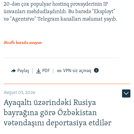
20-dən çox populyar hostinq provayderinin IP
ünvanları məhdudlaşdırılıb. Bu barədə "Eksployt"
və "Agentstvo" Telegram kanalları məlumat yayıb.
Ətraflı burada oxuyun
Paylaş
PDF
VPN-siz açmaq
Avqust 03, 2026
Ayaqaltı üzərindəki Rusiya
bayrağına görə Özbəkistan
vətəndaşını deportasiya etdilər