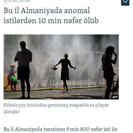
İyul 30, 2026
Bu il Almaniyada anomal
istilərdən 10 min nəfər ölüb
Kölndə yay istisindən qorunmaq məqsədilə su çiləyən
şlanqlar
Bu il Almaniyada təxminən 9 min 800 nəfər isti ilə