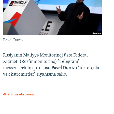
Pavel Durov
Rusiyanın Maliyyə Monitorinqi üzrə Federal
Xidməti (Rosfinmonitorinq) "Telegram"
messencerinin qurucusu
Pavel Durov
u "terrorçular
və ekstremistlər" siyahısına salıb.
Ətraflı burada oxuyun