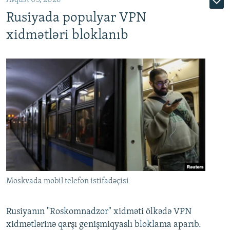
Avqust 05, 2026
Rusiyada populyar VPN
xidmətləri bloklanıb
Moskvada mobil telefon istifadəçisi
Rusiyanın "Roskomnadzor" xidməti ölkədə VPN
xidmətlərinə qarşı genişmiqyaslı bloklama aparıb.