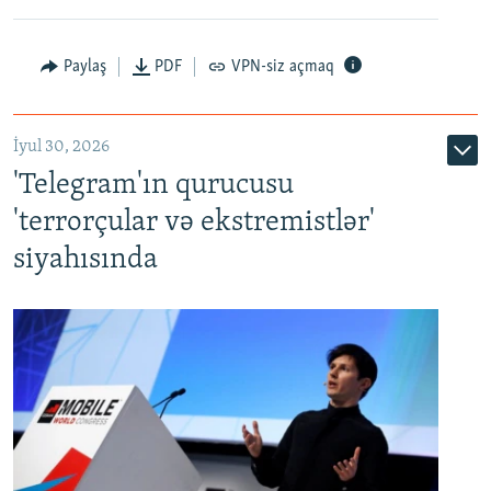
Paylaş
PDF
VPN-siz açmaq
İyul 30, 2026
'Telegram'ın qurucusu
'terrorçular və ekstremistlər'
siyahısında