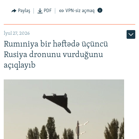
Paylaş
PDF
VPN-siz açmaq
İyul 27, 2026
Rumıniya bir həftədə üçüncü
Rusiya dronunu vurduğunu
açıqlayıb