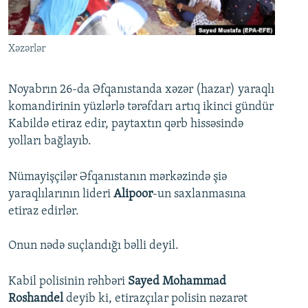
İNFOQRAFIKA
AZƏRBAYCAN ƏDƏBIYYATI KITABXANASI
MISSIYAMIZ
BIZI IZLƏ
KARIKATURA
İSLAM VƏ DEMOKRATIYA
PEŞƏ ETIKASI VƏ JURNALISTIKA STANDARTLARIMIZ
Xəzərlər
İZ - MƏDƏNIYYƏT PROQRAMI
MATERIALLARIMIZDAN ISTIFADƏ
AZADLIQRADIOSU MOBIL TELEFONUNUZDA
RFE/RL-in bütün saytları
Noyabrın 26-da Əfqanıstanda xəzər (hazar) yaraqlı
komandirinin yüzlərlə tərəfdarı artıq ikinci gündür
BIZIMLƏ ƏLAQƏ
Kabildə etiraz edir, paytaxtın qərb hissəsində
XƏBƏR BÜLLETENLƏRIMIZ
yolları bağlayıb.
Nümayişçilər Əfqanıstanın mərkəzində şiə
yaraqlılarının lideri
Alipoor
-un saxlanmasına
etiraz edirlər.
Onun nədə suçlandığı bəlli deyil.
Kabil polisinin rəhbəri
Sayed Mohammad
Roshandel
deyib ki, etirazçılar polisin nəzarət