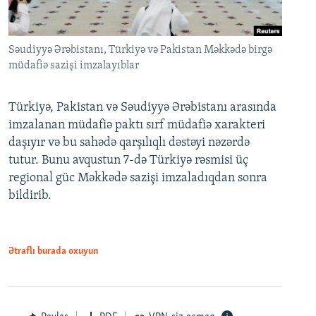
Səudiyyə Ərəbistanı, Türkiyə və Pakistan Məkkədə birgə
müdafiə sazişi imzalayıblar
Türkiyə, Pakistan və Səudiyyə Ərəbistanı arasında
imzalanan müdafiə paktı sırf müdafiə xarakteri
daşıyır və bu sahədə qarşılıqlı dəstəyi nəzərdə
tutur. Bunu avqustun 7-də Türkiyə rəsmisi üç
regional güc Məkkədə sazişi imzaladıqdan sonra
bildirib.
Ətraflı burada oxuyun