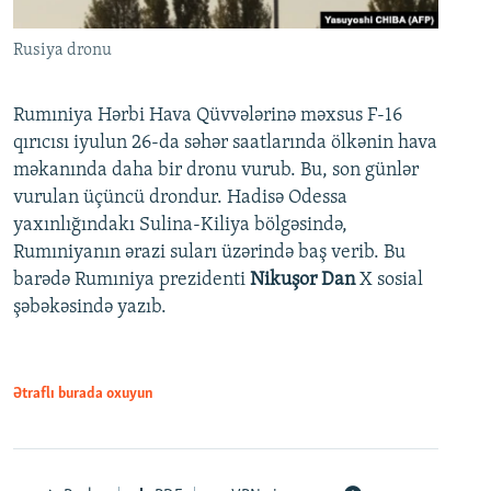
Rusiya dronu
Rumıniya Hərbi Hava Qüvvələrinə məxsus F-16
qırıcısı iyulun 26-da səhər saatlarında ölkənin hava
məkanında daha bir dronu vurub. Bu, son günlər
vurulan üçüncü drondur. Hadisə Odessa
yaxınlığındakı Sulina-Kiliya bölgəsində,
Rumıniyanın ərazi suları üzərində baş verib. Bu
barədə Rumıniya prezidenti
Nikuşor Dan
X sosial
şəbəkəsində yazıb.
Ətraflı burada oxuyun