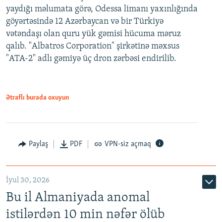
yaydığı məlumata görə, Odessa limanı yaxınlığında
göyərtəsində 12 Azərbaycan və bir Türkiyə
vətəndaşı olan quru yük gəmisi hücuma məruz
qalıb. "Albatros Corporation" şirkətinə məxsus
"ATA-2" adlı gəmiyə üç dron zərbəsi endirilib.
Ətraflı burada oxuyun
Paylaş
PDF
VPN-siz açmaq
İyul 30, 2026
Bu il Almaniyada anomal
istilərdən 10 min nəfər ölüb