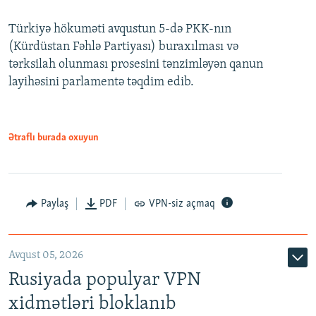
240p
Türkiyə hökuməti avqustun 5-də PKK-nın
360p
(Kürdüstan Fəhlə Partiyası) buraxılması və
480p
Auto
240p
360p
480p
tərksilah olunması prosesini tənzimləyən qanun
720p
layihəsini parlamentə təqdim edib.
720p
1080p
1080p
Ətraflı burada oxuyun
Paylaş
PDF
VPN-siz açmaq
Avqust 05, 2026
Rusiyada populyar VPN
xidmətləri bloklanıb