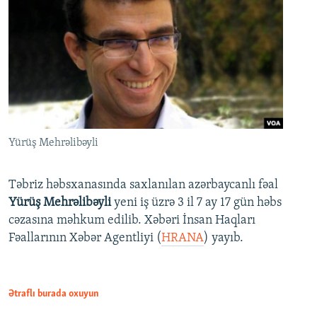
Yürüş Mehrəlibəyli
Təbriz həbsxanasında saxlanılan azərbaycanlı fəal
Yürüş Mehrəlibəyli
yeni iş üzrə 3 il 7 ay 17 gün həbs
cəzasına məhkum edilib. Xəbəri İnsan Haqları
Fəallarının Xəbər Agentliyi (
HRANA
) yayıb.
Ətraflı burada oxuyun