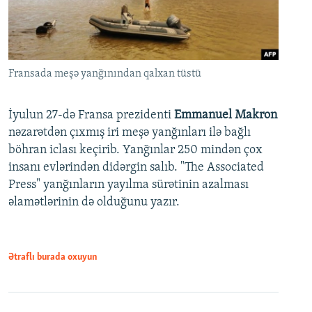
Fransada meşə yanğınından qalxan tüstü
İyulun 27-də Fransa prezidenti
Emmanuel Makron
nəzarətdən çıxmış iri meşə yanğınları ilə bağlı
böhran iclası keçirib. Yanğınlar 250 mindən çox
insanı evlərindən didərgin salıb. "The Associated
Press" yanğınların yayılma sürətinin azalması
əlamətlərinin də olduğunu yazır.
Ətraflı burada oxuyun