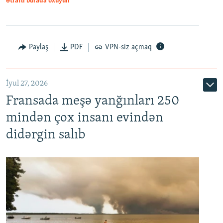
Ətraflı burada oxuyun
Paylaş
PDF
VPN-siz açmaq
İyul 27, 2026
Fransada meşə yanğınları 250
mindən çox insanı evindən
didərgin salıb