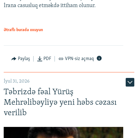
İrana casusluq etməkdə ittiham olunur.
Ətraflı burada oxuyun
Paylaş
PDF
VPN-siz açmaq
İyul 31, 2026
Təbrizdə fəal Yürüş
Mehrəlibəyliyə yeni həbs cəzası
verilib