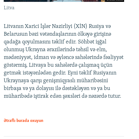
Litva
Litvanın Xarici İşlər Nazirliyi (XİN) Rusiya və
Belarusun bəzi vətəndaşlarının ölkəyə girişinə
qadağa qoyulmasını təklif edir. Söhbət işğal
olunmuş Ukrayna ərazilərində təhsil və elm,
mədəniyyət, idman və əyləncə sahələrində fəaliyyət
göstərmiş, Litvaya bu sahələrdə çalışmaq üçün
getmək istəyənlədən gedir. Eyni təklif Rusiyanın
Ukraynaya qarşı genişmiqyaslı müharibəsini
birbaşa və ya dolayısı ilə dəstəkləyən və ya bu
müharibədə iştirak edən şəxsləri də nəzərdə tutur.
Ətraflı burada oxuyun