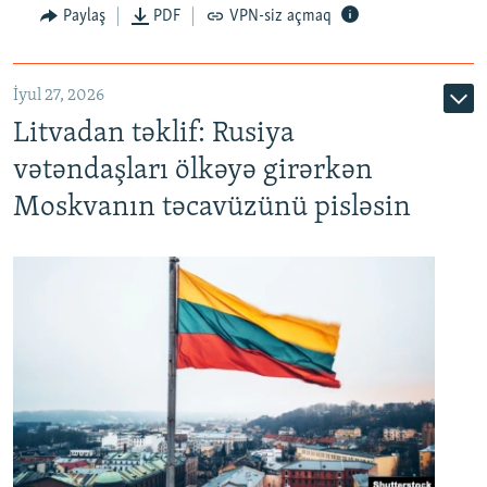
Paylaş
PDF
VPN-siz açmaq
İyul 27, 2026
Litvadan təklif: Rusiya
vətəndaşları ölkəyə girərkən
Moskvanın təcavüzünü pisləsin