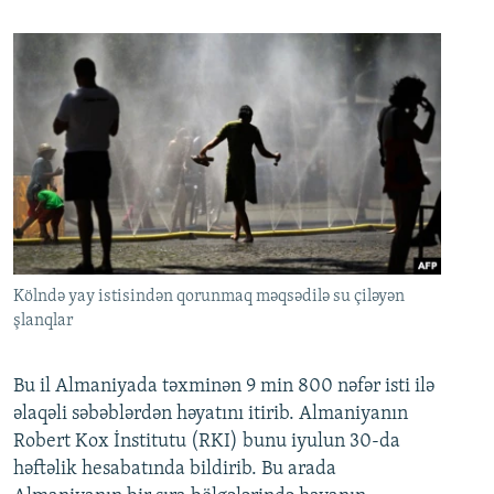
Kölndə yay istisindən qorunmaq məqsədilə su çiləyən
şlanqlar
Bu il Almaniyada təxminən 9 min 800 nəfər isti ilə
əlaqəli səbəblərdən həyatını itirib. Almaniyanın
Robert Kox İnstitutu (RKI) bunu iyulun 30-da
həftəlik hesabatında bildirib. Bu arada