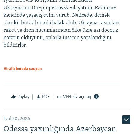
İyulun 30-da Rusiyanın ballistik raketi
Ukraynanın Dnepropetrovsk vilayətinin Radiuşne
kəndində yaşayış evini vurub. Nəticədə, demək
olar ki, bütöv bir ailə həlak olub. Ukrayna rəsmiləri
raket və dron hücumlarından ölkə üzrə azı doqquz
nəfərin öldüyünü, onlarla insanın yaralandığını
bildirirlər.
Ətraflı burada oxuyun
Paylaş
PDF
VPN-siz açmaq
İyul 30, 2026
Odessa yaxınlığında Azərbaycan