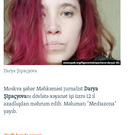
Darya Şipaçyova
Moskva şəhər Məhkəməsi jurnalist
Darya
Şipaçyova
nı dövlətə xəyanət işi üzrə 12 il
azadlıqdan məhrum edib. Məlumatı "Mediazona"
yayıb.