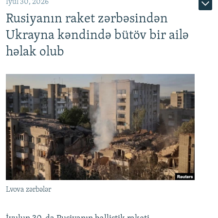
İyul 30, 2026
Rusiyanın raket zərbəsindən
Ukrayna kəndində bütöv bir ailə
həlak olub
Lvova zərbələr