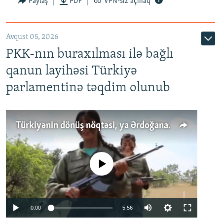
Paylaş
PDF
VPN-siz açmaq
Avqust 05, 2026
PKK-nın buraxılması ilə bağlı
qanun layihəsi Türkiyə
parlamentinə təqdim olunub
Türkiyənin dönüş nöqtəsi, ya Ərdoğana üçüncü şans: PKK ilə qəfil barışıq nə deməkdir?
No media source currently available
Auto
0:00
5:56