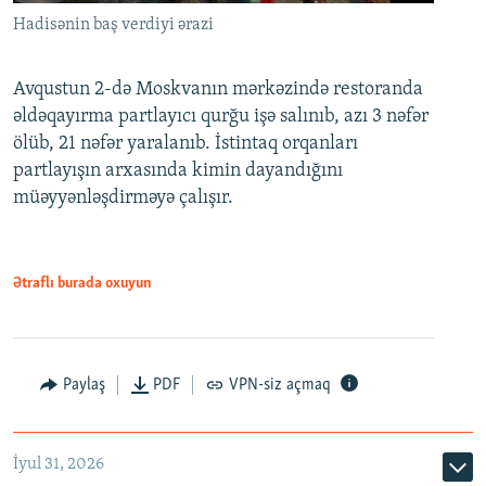
Hadisənin baş verdiyi ərazi
Avqustun 2-də Moskvanın mərkəzində restoranda
əldəqayırma partlayıcı qurğu işə salınıb, azı 3 nəfər
ölüb, 21 nəfər yaralanıb. İstintaq orqanları
partlayışın arxasında kimin dayandığını
müəyyənləşdirməyə çalışır.
Ətraflı burada oxuyun
Paylaş
PDF
VPN-siz açmaq
İyul 31, 2026