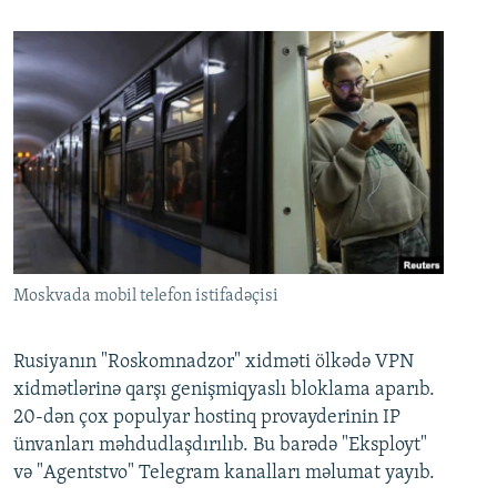
Moskvada mobil telefon istifadəçisi
Rusiyanın "Roskomnadzor" xidməti ölkədə VPN
xidmətlərinə qarşı genişmiqyaslı bloklama aparıb.
20-dən çox populyar hostinq provayderinin IP
ünvanları məhdudlaşdırılıb. Bu barədə "Eksployt"
və "Agentstvo" Telegram kanalları məlumat yayıb.