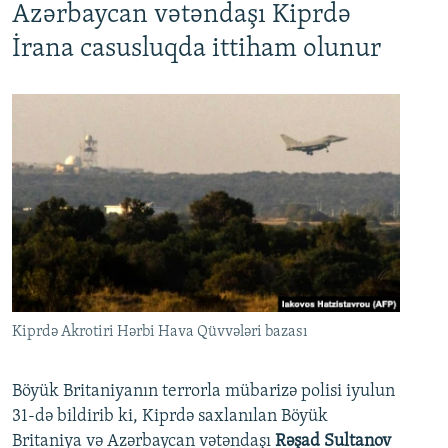
Azərbaycan vətəndaşı Kiprdə
İrana casusluqda ittiham olunur
Kiprdə Akrotiri Hərbi Hava Qüvvələri bazası
Böyük Britaniyanın terrorla mübarizə polisi iyulun
31-də bildirib ki, Kiprdə saxlanılan Böyük
Britaniya və Azərbaycan vətəndaşı
Rəşad Sultanov