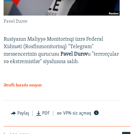
Pavel Durov
Rusiyanın Maliyyə Monitorinqi üzrə Federal
Xidməti (Rosfinmonitorinq) "Telegram"
messencerinin qurucusu
Pavel Durov
u "terrorçular
və ekstremistlər" siyahısına salıb.
Ətraflı burada oxuyun
Paylaş
PDF
VPN-siz açmaq