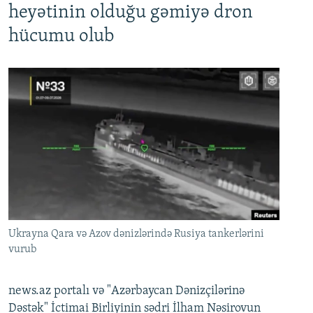
heyətinin olduğu gəmiyə dron
hücumu olub
Ukrayna Qara və Azov dənizlərində Rusiya tankerlərini
vurub
news.az portalı və "Azərbaycan Dənizçilərinə
Dəstək" İctimai Birliyinin sədri İlham Nəsirovun