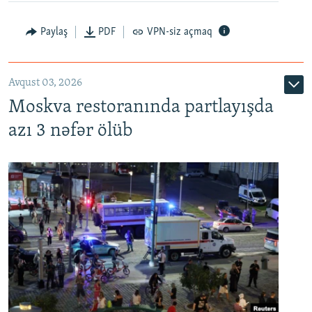
Paylaş
PDF
VPN-siz açmaq
Avqust 03, 2026
Moskva restoranında partlayışda
azı 3 nəfər ölüb