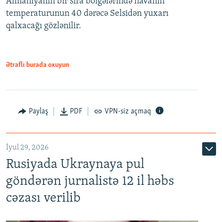
Almaniyanın bir sıra bölgələrində havanın
temperaturunun 40 dərəcə Selsidən yuxarı
qalxacağı gözlənilir.
Ətraflı burada oxuyun
Paylaş
PDF
VPN-siz açmaq
İyul 29, 2026
Rusiyada Ukraynaya pul
göndərən jurnalistə 12 il həbs
cəzası verilib