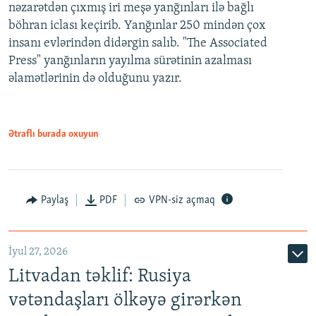
nəzarətdən çıxmış iri meşə yanğınları ilə bağlı
böhran iclası keçirib. Yanğınlar 250 mindən çox
insanı evlərindən didərgin salıb. "The Associated
Press" yanğınların yayılma sürətinin azalması
əlamətlərinin də olduğunu yazır.
Ətraflı burada oxuyun
Paylaş
PDF
VPN-siz açmaq
İyul 27, 2026
Litvadan təklif: Rusiya
vətəndaşları ölkəyə girərkən