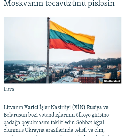
Moskvanın təcavüzünü pisləsin
Litva
Litvanın Xarici İşlər Nazirliyi (XİN) Rusiya və
Belarusun bəzi vətəndaşlarının ölkəyə girişinə
qadağa qoyulmasını təklif edir. Söhbət işğal
olunmuş Ukrayna ərazilərində təhsil və elm,