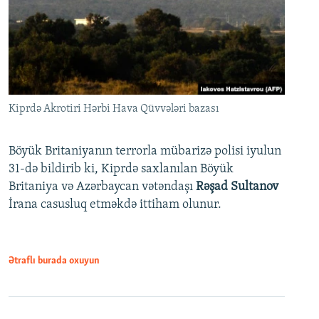
Kiprdə Akrotiri Hərbi Hava Qüvvələri bazası
Böyük Britaniyanın terrorla mübarizə polisi iyulun
31-də bildirib ki, Kiprdə saxlanılan Böyük
Britaniya və Azərbaycan vətəndaşı
Rəşad Sultanov
İrana casusluq etməkdə ittiham olunur.
Ətraflı burada oxuyun