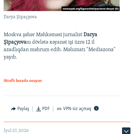
Darya Şipaçyova
Moskva şəhər Məhkəməsi jurnalist
Darya
Şipaçyova
nı dövlətə xəyanət işi üzrə 12 il
azadlıqdan məhrum edib. Məlumatı "Mediazona"
yayıb.
Ətraflı burada oxuyun
Paylaş
PDF
VPN-siz açmaq
İyul 27, 2026