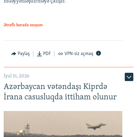
müəyyənləşdirməyə çalışır.
Ətraflı burada oxuyun
Paylaş
PDF
VPN-siz açmaq
İyul 31, 2026
Azərbaycan vətəndaşı Kiprdə
İrana casusluqda ittiham olunur