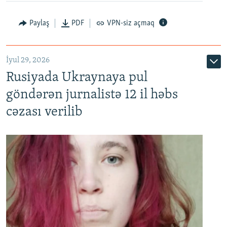
Paylaş
PDF
VPN-siz açmaq
İyul 29, 2026
Rusiyada Ukraynaya pul
göndərən jurnalistə 12 il həbs
cəzası verilib