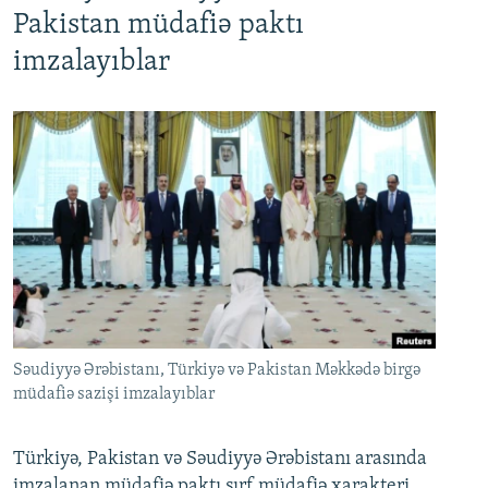
Pakistan müdafiə paktı
imzalayıblar
Səudiyyə Ərəbistanı, Türkiyə və Pakistan Məkkədə birgə
müdafiə sazişi imzalayıblar
Türkiyə, Pakistan və Səudiyyə Ərəbistanı arasında
imzalanan müdafiə paktı sırf müdafiə xarakteri