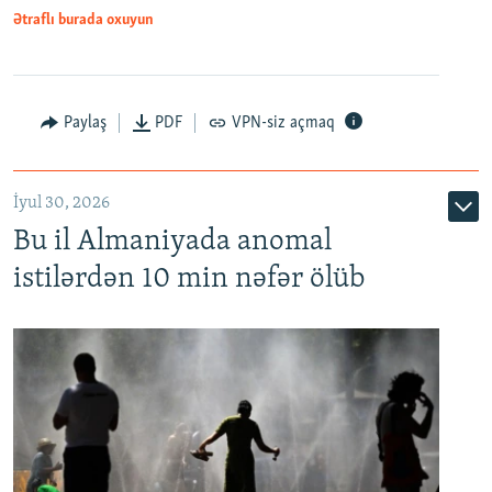
Ətraflı burada oxuyun
Paylaş
PDF
VPN-siz açmaq
İyul 30, 2026
Bu il Almaniyada anomal
istilərdən 10 min nəfər ölüb