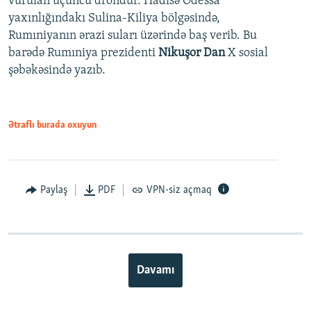
vurulan üçüncü drondur. Hadisə Odessa
yaxınlığındakı Sulina-Kiliya bölgəsində,
Rumıniyanın ərazi suları üzərində baş verib. Bu
barədə Rumıniya prezidenti
Nikuşor Dan
X sosial
şəbəkəsində yazıb.
Ətraflı burada oxuyun
Paylaş
PDF
VPN-siz açmaq
Davamı