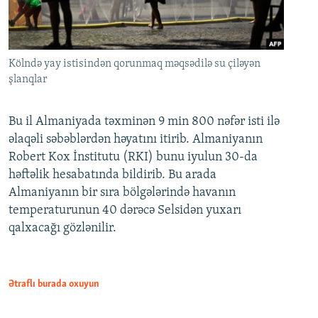
Kölndə yay istisindən qorunmaq məqsədilə su çiləyən
şlanqlar
Bu il Almaniyada təxminən 9 min 800 nəfər isti ilə
əlaqəli səbəblərdən həyatını itirib. Almaniyanın
Robert Kox İnstitutu (RKI) bunu iyulun 30-da
həftəlik hesabatında bildirib. Bu arada
Almaniyanın bir sıra bölgələrində havanın
temperaturunun 40 dərəcə Selsidən yuxarı
qalxacağı gözlənilir.
Ətraflı burada oxuyun