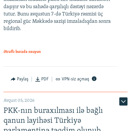
daşıyır və bu sahədə qarşılıqlı dəstəyi nəzərdə
tutur. Bunu avqustun 7-də Türkiyə rəsmisi üç
regional güc Məkkədə sazişi imzaladıqdan sonra
bildirib.
Ətraflı burada oxuyun
Paylaş
PDF
VPN-siz açmaq
Avqust 05, 2026
PKK-nın buraxılması ilə bağlı
qanun layihəsi Türkiyə
parlamentinə təqdim olunub