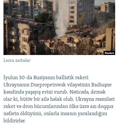
Lvova zərbələr
İyulun 30-da Rusiyanın ballistik raketi
Ukraynanın Dnepropetrovsk vilayətinin Radiuşne
kəndində yaşayış evini vurub. Nəticədə, demək
olar ki, bütöv bir ailə həlak olub. Ukrayna rəsmiləri
raket və dron hücumlarından ölkə üzrə azı doqquz
nəfərin öldüyünü, onlarla insanın yaralandığını
bildirirlər.