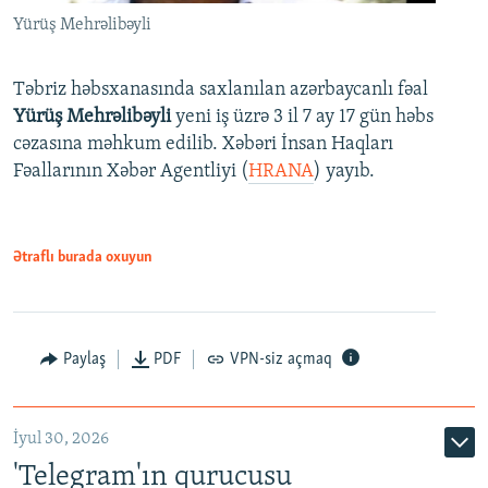
Yürüş Mehrəlibəyli
Təbriz həbsxanasında saxlanılan azərbaycanlı fəal
Yürüş Mehrəlibəyli
yeni iş üzrə 3 il 7 ay 17 gün həbs
cəzasına məhkum edilib. Xəbəri İnsan Haqları
Fəallarının Xəbər Agentliyi (
HRANA
) yayıb.
Ətraflı burada oxuyun
Paylaş
PDF
VPN-siz açmaq
İyul 30, 2026
'Telegram'ın qurucusu