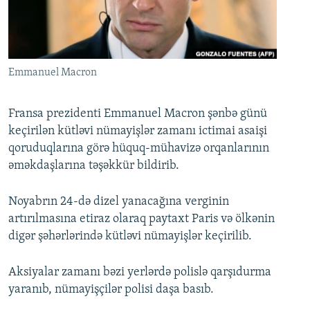
İNFOQRAFIKA
AZƏRBAYCAN ƏDƏBIYYATI KITABXANASI
MISSIYAMIZ
BIZI IZLƏ
KARIKATURA
İSLAM VƏ DEMOKRATIYA
PEŞƏ ETIKASI VƏ JURNALISTIKA STANDARTLARIMIZ
İZ - MƏDƏNIYYƏT PROQRAMI
MATERIALLARIMIZDAN ISTIFADƏ
Emmanuel Macron
AZADLIQRADIOSU MOBIL TELEFONUNUZDA
RFE/RL-in bütün saytları
BIZIMLƏ ƏLAQƏ
Fransa prezidenti Emmanuel Macron şənbə günü
keçirilən kütləvi nümayişlər zamanı ictimai asaişi
XƏBƏR BÜLLETENLƏRIMIZ
qoruduqlarına görə hüquq-mühavizə orqanlarının
əməkdaşlarına təşəkkür bildirib.
Noyabrın 24-də dizel yanacağına verginin
artırılmasına etiraz olaraq paytaxt Paris və ölkənin
digər şəhərlərində kütləvi nümayişlər keçirilib.
Aksiyalar zamanı bəzi yerlərdə polislə qarşıdurma
yaranıb, nümayişçilər polisi daşa basıb.