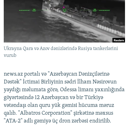
Ukrayna Qara və Azov dənizlərində Rusiya tankerlərini
vurub
news.az portalı və "Azərbaycan Dənizçilərinə
Dəstək" İctimai Birliyinin sədri İlham Nəsirovun
yaydığı məlumata görə, Odessa limanı yaxınlığında
göyərtəsində 12 Azərbaycan və bir Türkiyə
vətəndaşı olan quru yük gəmisi hücuma məruz
qalıb. "Albatros Corporation" şirkətinə məxsus
"ATA-2" adlı gəmiyə üç dron zərbəsi endirilib.