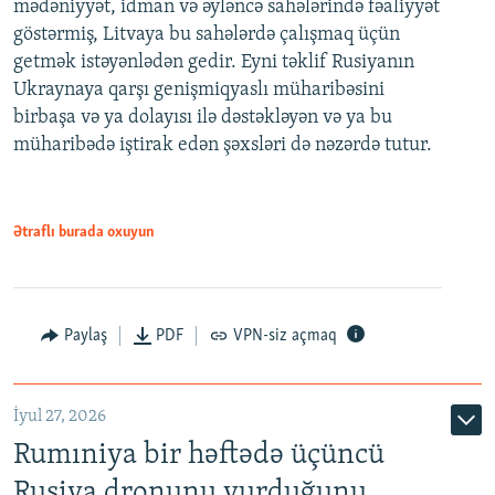
mədəniyyət, idman və əyləncə sahələrində fəaliyyət
göstərmiş, Litvaya bu sahələrdə çalışmaq üçün
getmək istəyənlədən gedir. Eyni təklif Rusiyanın
Ukraynaya qarşı genişmiqyaslı müharibəsini
birbaşa və ya dolayısı ilə dəstəkləyən və ya bu
müharibədə iştirak edən şəxsləri də nəzərdə tutur.
Ətraflı burada oxuyun
Paylaş
PDF
VPN-siz açmaq
İyul 27, 2026
Rumıniya bir həftədə üçüncü
Rusiya dronunu vurduğunu