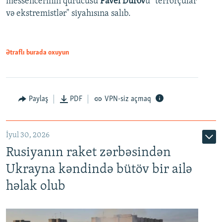
messencerinin qurucusu
Pavel Durov
u "terrorçular
və ekstremistlər" siyahısına salıb.
Ətraflı burada oxuyun
Paylaş
PDF
VPN-siz açmaq
İyul 30, 2026
Rusiyanın raket zərbəsindən
Ukrayna kəndində bütöv bir ailə
həlak olub