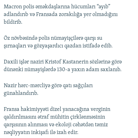
Macron polis əməkdaşlarına hücumları “ayıb”
adlandırıb və Fransada zorakılığa yer olmadığını
bildirib.
Öz növbəsində polis nümayişçilərə qarşı su
şırnaqları və gözyaşardıcı qazdan istifadə edib.
Daxili işlər naziri Kristof Kastanerin sözlərinə görə
dünənki nümayişlərdə 130-a yaxın adam saxlanıb.
Nazir hərc-mərcliyə görə qatı sağçıları
günahlandırıb.
Fransa hakimiyyəti dizel yanacağına verginin
qaldırılmasını ətraf mühitin çirklənməsinin
qarşısının alınması və ekoloji cəhətdən təmiz
nəqliyyatın inkişafı ilə izah edir.