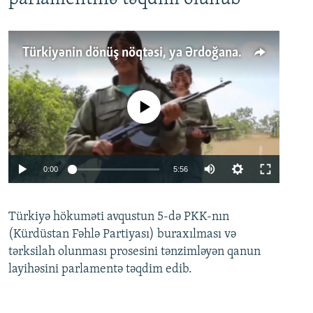
Türkiyənin dönüş nöqtəsi, ya Ərdoğana üçüncü şans: PKK ilə qəfil barışıq nə deməkdir?
No media source currently available
Auto
0:00
5:56
240p
Türkiyə hökuməti avqustun 5-də PKK-nın
360p
(Kürdüstan Fəhlə Partiyası) buraxılması və
480p
Auto
240p
360p
480p
tərksilah olunması prosesini tənzimləyən qanun
720p
layihəsini parlamentə təqdim edib.
720p
1080p
1080p