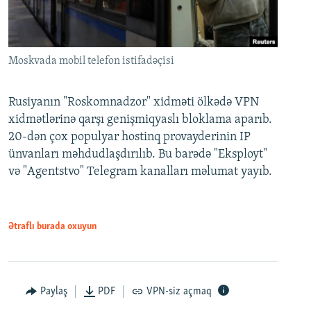
Moskvada mobil telefon istifadəçisi
Rusiyanın "Roskomnadzor" xidməti ölkədə VPN
xidmətlərinə qarşı genişmiqyaslı bloklama aparıb.
20-dən çox populyar hostinq provayderinin IP
ünvanları məhdudlaşdırılıb. Bu barədə "Eksployt"
və "Agentstvo" Telegram kanalları məlumat yayıb.
Ətraflı burada oxuyun
Paylaş
PDF
VPN-siz açmaq