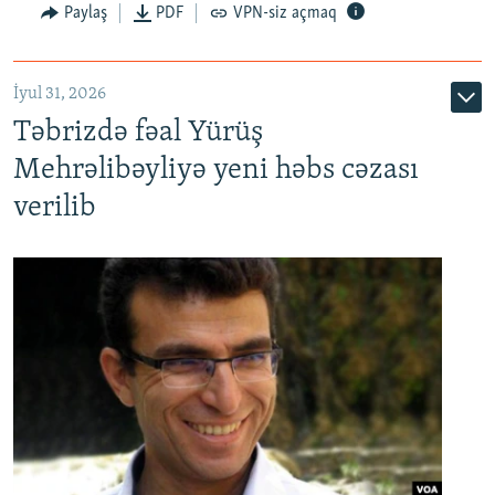
Paylaş
PDF
VPN-siz açmaq
İyul 31, 2026
Təbrizdə fəal Yürüş
Mehrəlibəyliyə yeni həbs cəzası
verilib