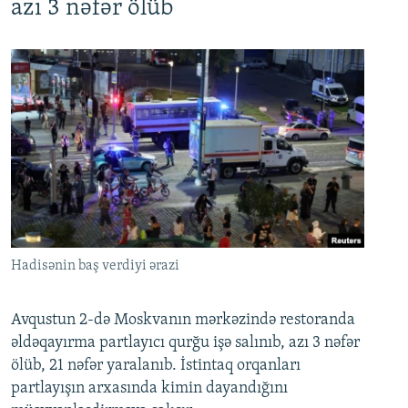
azı 3 nəfər ölüb
Hadisənin baş verdiyi ərazi
Avqustun 2-də Moskvanın mərkəzində restoranda
əldəqayırma partlayıcı qurğu işə salınıb, azı 3 nəfər
ölüb, 21 nəfər yaralanıb. İstintaq orqanları
partlayışın arxasında kimin dayandığını