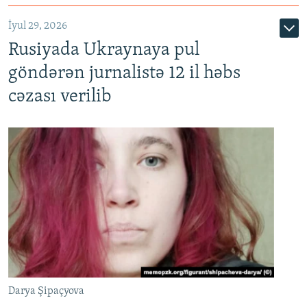
İyul 29, 2026
Rusiyada Ukraynaya pul
göndərən jurnalistə 12 il həbs
cəzası verilib
Darya Şipaçyova