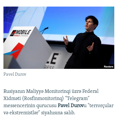
Pavel Durov
Rusiyanın Maliyyə Monitorinqi üzrə Federal
Xidməti (Rosfinmonitorinq) "Telegram"
messencerinin qurucusu
Pavel Durov
u "terrorçular
və ekstremistlər" siyahısına salıb.