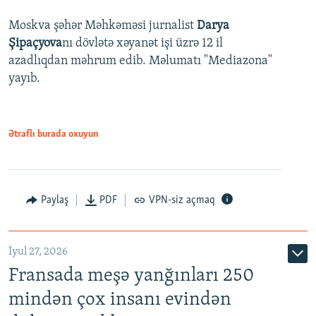
Moskva şəhər Məhkəməsi jurnalist
Darya
Şipaçyova
nı dövlətə xəyanət işi üzrə 12 il
azadlıqdan məhrum edib. Məlumatı "Mediazona"
yayıb.
Ətraflı burada oxuyun
Paylaş
PDF
VPN-siz açmaq
İyul 27, 2026
Fransada meşə yanğınları 250
mindən çox insanı evindən