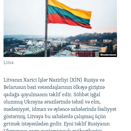
Litva
Litvanın Xarici İşlər Nazirliyi (XİN) Rusiya və
Belarusun bəzi vətəndaşlarının ölkəyə girişinə
qadağa qoyulmasını təklif edir. Söhbət işğal
olunmuş Ukrayna ərazilərində təhsil və elm,
mədəniyyət, idman və əyləncə sahələrində fəaliyyət
göstərmiş, Litvaya bu sahələrdə çalışmaq üçün
getmək istəyənlədən gedir. Eyni təklif Rusiyanın