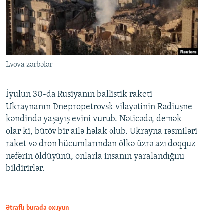
Lvova zərbələr
İyulun 30-da Rusiyanın ballistik raketi
Ukraynanın Dnepropetrovsk vilayətinin Radiuşne
kəndində yaşayış evini vurub. Nəticədə, demək
olar ki, bütöv bir ailə həlak olub. Ukrayna rəsmiləri
raket və dron hücumlarından ölkə üzrə azı doqquz
nəfərin öldüyünü, onlarla insanın yaralandığını
bildirirlər.
Ətraflı burada oxuyun