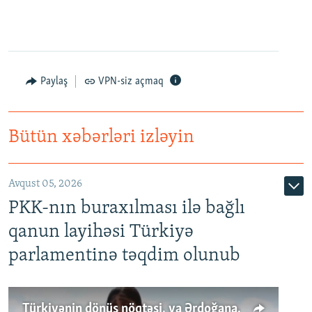
Paylaş
VPN-siz açmaq
Bütün xəbərləri izləyin
Avqust 05, 2026
PKK-nın buraxılması ilə bağlı
qanun layihəsi Türkiyə
parlamentinə təqdim olunub
Türkiyənin dönüş nöqtəsi, ya Ərdoğana üçüncü şans: PKK ilə qəfil barışıq nə deməkdir?