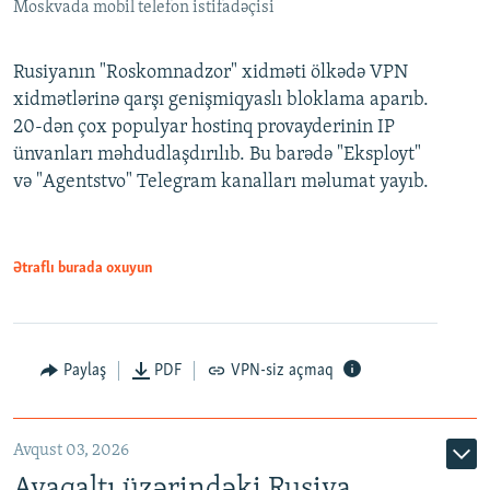
Moskvada mobil telefon istifadəçisi
Rusiyanın "Roskomnadzor" xidməti ölkədə VPN
xidmətlərinə qarşı genişmiqyaslı bloklama aparıb.
20-dən çox populyar hostinq provayderinin IP
ünvanları məhdudlaşdırılıb. Bu barədə "Eksployt"
və "Agentstvo" Telegram kanalları məlumat yayıb.
Ətraflı burada oxuyun
Paylaş
PDF
VPN-siz açmaq
Avqust 03, 2026
Ayaqaltı üzərindəki Rusiya