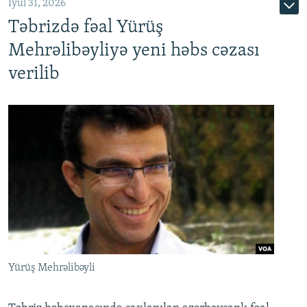
İyul 31, 2026
Təbrizdə fəal Yürüş
Mehrəlibəyliyə yeni həbs cəzası
verilib
Yürüş Mehrəlibəyli