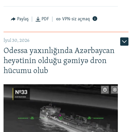
Paylaş
PDF
VPN-siz açmaq
İyul 30, 2026
Odessa yaxınlığında Azərbaycan
heyətinin olduğu gəmiyə dron
hücumu olub