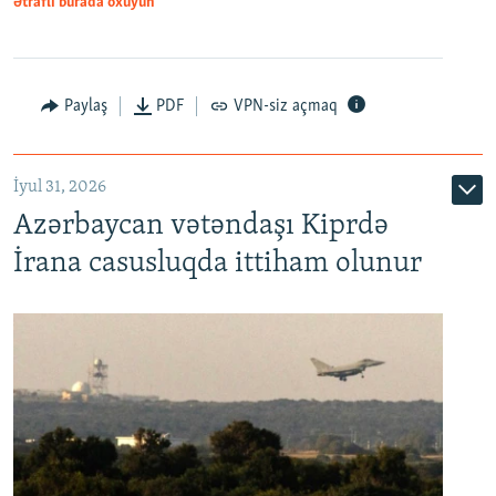
Ətraflı burada oxuyun
Paylaş
PDF
VPN-siz açmaq
İyul 31, 2026
Azərbaycan vətəndaşı Kiprdə
İrana casusluqda ittiham olunur