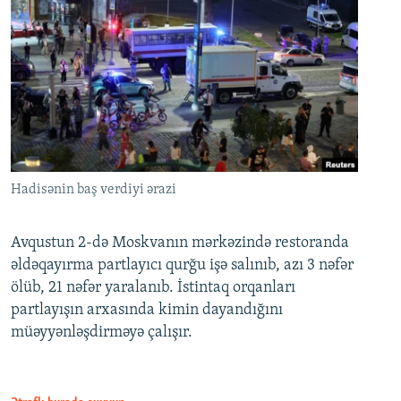
Hadisənin baş verdiyi ərazi
Avqustun 2-də Moskvanın mərkəzində restoranda
əldəqayırma partlayıcı qurğu işə salınıb, azı 3 nəfər
ölüb, 21 nəfər yaralanıb. İstintaq orqanları
partlayışın arxasında kimin dayandığını
müəyyənləşdirməyə çalışır.