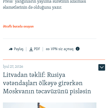
Press" yanğınların yayılma sürətinin azalması
əlamətlərinin də olduğunu yazır.
Ətraflı burada oxuyun
Paylaş
PDF
VPN-siz açmaq
İyul 27, 2026
Litvadan təklif: Rusiya
vətəndaşları ölkəyə girərkən
Moskvanın təcavüzünü pisləsin