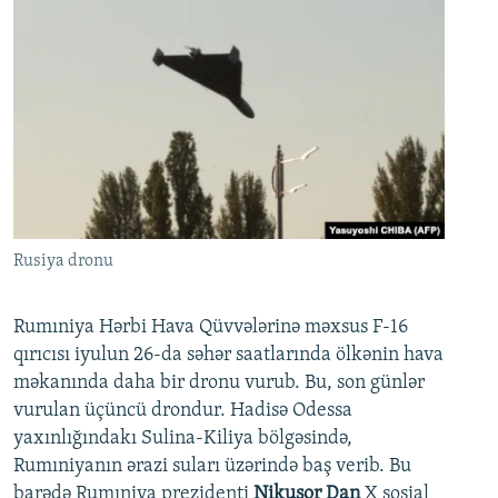
Rusiya dronu
Rumıniya Hərbi Hava Qüvvələrinə məxsus F-16
qırıcısı iyulun 26-da səhər saatlarında ölkənin hava
məkanında daha bir dronu vurub. Bu, son günlər
vurulan üçüncü drondur. Hadisə Odessa
yaxınlığındakı Sulina-Kiliya bölgəsində,
Rumıniyanın ərazi suları üzərində baş verib. Bu
barədə Rumıniya prezidenti
Nikuşor Dan
X sosial