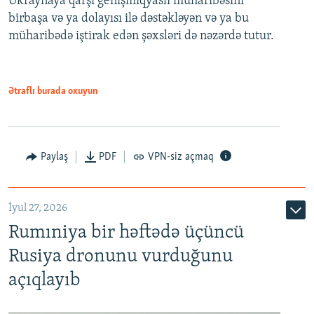
Ukraynaya qarşı genişmiqyaslı müharibəsini
birbaşa və ya dolayısı ilə dəstəkləyən və ya bu
müharibədə iştirak edən şəxsləri də nəzərdə tutur.
Ətraflı burada oxuyun
Paylaş
PDF
VPN-siz açmaq
İyul 27, 2026
Rumıniya bir həftədə üçüncü
Rusiya dronunu vurduğunu
açıqlayıb