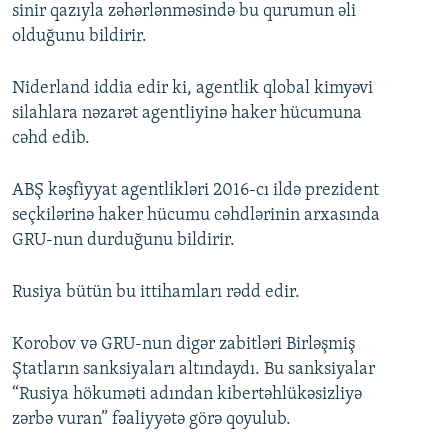
sinir qazıyla zəhərlənməsində bu qurumun əli
olduğunu bildirir.
Niderland iddia edir ki, agentlik qlobal kimyəvi
silahlara nəzarət agentliyinə haker hücumuna
cəhd edib.
ABŞ kəşfiyyat agentlikləri 2016-cı ildə prezident
seçkilərinə haker hücumu cəhdlərinin arxasında
GRU-nun durduğunu bildirir.
Rusiya bütün bu ittihamları rədd edir.
Korobov və GRU-nun digər zabitləri Birləşmiş
Ştatların sanksiyaları altındaydı. Bu sanksiyalar
“Rusiya hökuməti adından kibertəhlükəsizliyə
zərbə vuran” fəaliyyətə görə qoyulub.