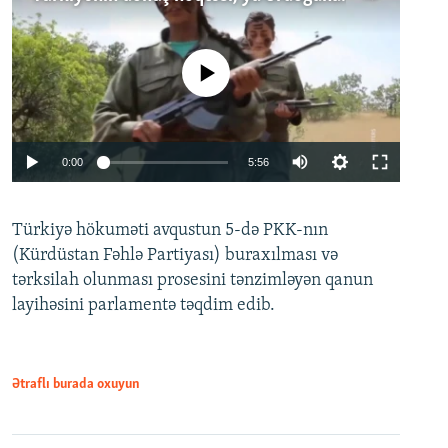
No media source currently available
Auto
0:00
5:56
240p
Türkiyə hökuməti avqustun 5-də PKK-nın
360p
(Kürdüstan Fəhlə Partiyası) buraxılması və
480p
Auto
240p
360p
480p
tərksilah olunması prosesini tənzimləyən qanun
720p
layihəsini parlamentə təqdim edib.
720p
1080p
1080p
Ətraflı burada oxuyun