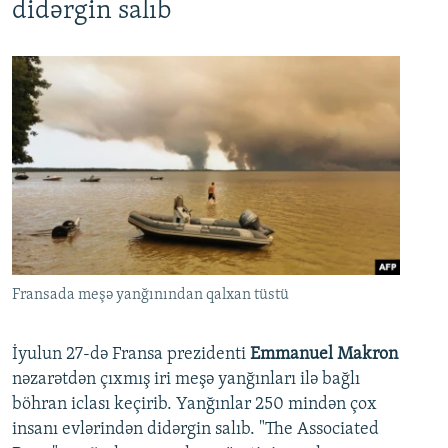
didərgin salıb
Fransada meşə yanğınından qalxan tüstü
İyulun 27-də Fransa prezidenti
Emmanuel Makron
nəzarətdən çıxmış iri meşə yanğınları ilə bağlı
böhran iclası keçirib. Yanğınlar 250 mindən çox
insanı evlərindən didərgin salıb. "The Associated