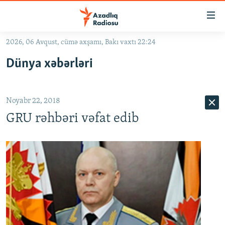
Keçid
linkləri
Əsas
2026, 06 Avqust, cümə axşamı, Bakı vaxtı 22:24
məzmuna
GÜNDƏM
Dünya xəbərləri
qayıt
#İZAHLA
Əsas
KORRUPSIOMETR
naviqasiyaya
Noyabr 22, 2018
qayıt
#ƏSLINDƏ
Axtarışa
GRU rəhbəri vəfat edib
FƏRQƏ BAX
keç
QANUNI DOĞRU
ARAŞDIRMA
MULTIMEDIA
RADIO ARXIV
VIDEO
HAQQIMIZDA
FOTOQALEREYA
OXU ZALI