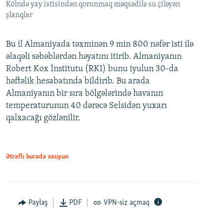
Kölndə yay istisindən qorunmaq məqsədilə su çiləyən
şlanqlar
Bu il Almaniyada təxminən 9 min 800 nəfər isti ilə
əlaqəli səbəblərdən həyatını itirib. Almaniyanın
Robert Kox İnstitutu (RKI) bunu iyulun 30-da
həftəlik hesabatında bildirib. Bu arada
Almaniyanın bir sıra bölgələrində havanın
temperaturunun 40 dərəcə Selsidən yuxarı
qalxacağı gözlənilir.
Ətraflı burada oxuyun
Paylaş
PDF
VPN-siz açmaq