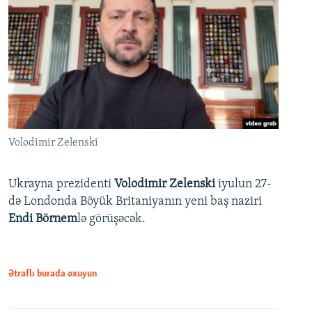
Volodimir Zelenski
Ukrayna prezidenti
Volodimir Zelenski
iyulun 27-
də Londonda Böyük Britaniyanın yeni baş naziri
Endi Börnem
lə görüşəcək.
Ətraflı burada oxuyun