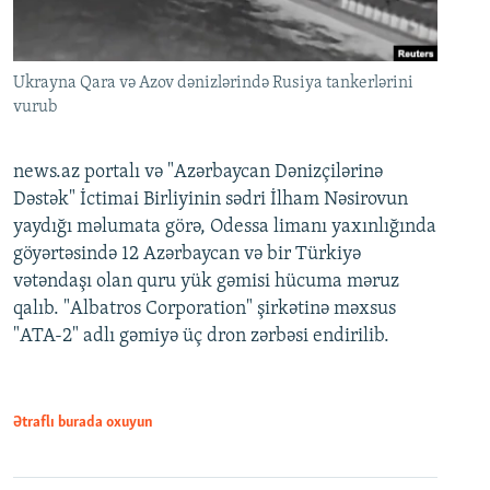
Ukrayna Qara və Azov dənizlərində Rusiya tankerlərini
vurub
news.az portalı və "Azərbaycan Dənizçilərinə
Dəstək" İctimai Birliyinin sədri İlham Nəsirovun
yaydığı məlumata görə, Odessa limanı yaxınlığında
göyərtəsində 12 Azərbaycan və bir Türkiyə
vətəndaşı olan quru yük gəmisi hücuma məruz
qalıb. "Albatros Corporation" şirkətinə məxsus
"ATA-2" adlı gəmiyə üç dron zərbəsi endirilib.
Ətraflı burada oxuyun