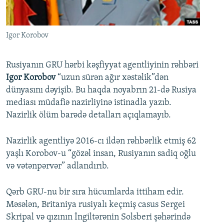
İNFOQRAFIKA
AZƏRBAYCAN ƏDƏBIYYATI KITABXANASI
MISSIYAMIZ
BIZI IZLƏ
KARIKATURA
İSLAM VƏ DEMOKRATIYA
PEŞƏ ETIKASI VƏ JURNALISTIKA STANDARTLARIMIZ
Igor Korobov
İZ - MƏDƏNIYYƏT PROQRAMI
MATERIALLARIMIZDAN ISTIFADƏ
AZADLIQRADIOSU MOBIL TELEFONUNUZDA
RFE/RL-in bütün saytları
Rusiyanın GRU hərbi kəşfiyyat agentliyinin rəhbəri
Igor Korobov
“uzun sürən ağır xəstəlik”dən
BIZIMLƏ ƏLAQƏ
dünyasını dəyişib. Bu haqda noyabrın 21-də Rusiya
XƏBƏR BÜLLETENLƏRIMIZ
mediası müdafiə nazirliyinə istinadla yazıb.
Nazirlik ölüm barədə detalları açıqlamayıb.
Nazirlik agentliyə 2016-cı ildən rəhbərlik etmiş 62
yaşlı Korobov-u “gözəl insan, Rusiyanın sadiq oğlu
və vətənpərvər” adlandırıb.
Qərb GRU-nu bir sıra hücumlarda ittiham edir.
Məsələn, Britaniya rusiyalı keçmiş casus Sergei
Skripal və qızının İngiltərənin Solsberi şəhərində