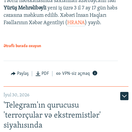
Təbriz həbsxanasında saxlanılan azərbaycanlı fəal
Yürüş Mehrəlibəyli
yeni iş üzrə 3 il 7 ay 17 gün həbs
cəzasına məhkum edilib. Xəbəri İnsan Haqları
Fəallarının Xəbər Agentliyi (
HRANA
) yayıb.
Ətraflı burada oxuyun
Paylaş
PDF
VPN-siz açmaq
İyul 30, 2026
'Telegram'ın qurucusu
'terrorçular və ekstremistlər'
siyahısında