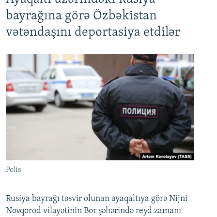
bayrağına görə Özbəkistan
vətəndaşını deportasiya etdilər
Polis
Rusiya bayrağı təsvir olunan ayaqaltıya görə Nijni
Novqorod vilayətinin Bor şəhərində reyd zamanı