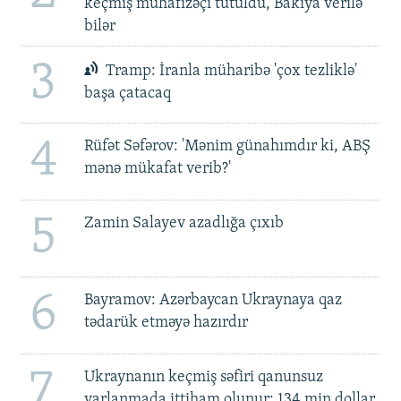
keçmiş mühafizəçi tutuldu, Bakıya verilə
bilər
3
Tramp: İranla müharibə 'çox tezliklə'
başa çatacaq
4
Rüfət Səfərov: 'Mənim günahımdır ki, ABŞ
mənə mükafat verib?'
5
Zamin Salayev azadlığa çıxıb
6
Bayramov: Azərbaycan Ukraynaya qaz
tədarük etməyə hazırdır
7
Ukraynanın keçmiş səfiri qanunsuz
varlanmada ittiham olunur: 134 min dollar