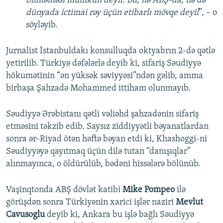
bilməməsi mümkün deyil. Bu, nə ABŞ-da, nə də
dünyada ictimai rəy üçün etibarlı mövqe deyil
”, – o
söyləyib.
Jurnalist İstanbuldakı konsulluqda oktyabrın 2-də qətlə
yetirilib. Türkiyə dəfələrlə deyib ki, sifariş Səudiyyə
hökumətinin “ən yüksək səviyyəsi”ndən gəlib, amma
birbaşa Şahzadə Mohammed ittiham olunmayıb.
Səudiyyə Ərəbistanı qətli vəliəhd şahzadənin sifariş
etməsini təkzib edib. Saysız ziddiyyətli bəyanatlardan
sonra ər-Riyad ötən həftə bəyan etdi ki, Khashoggi-ni
Səudiyyəyə qayıtmaq üçün dilə tutan “danışıqlar”
alınmayınca, o öldürülüb, bədəni hissələrə bölünüb.
Vaşinqtonda ABŞ dövlət katibi
Mike Pompeo
ilə
görüşdən sonra Türkiyənin xarici işlər naziri
Mevlut
Cavusoglu
deyib ki, Ankara bu işlə bağlı Səudiyyə