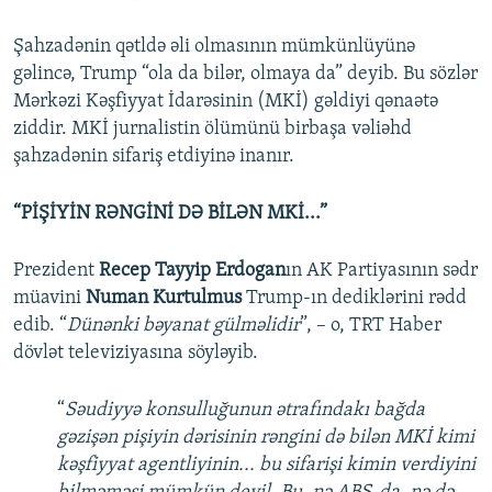
Şahzadənin qətldə əli olmasının mümkünlüyünə
gəlincə, Trump “ola da bilər, olmaya da” deyib. Bu sözlər
Mərkəzi Kəşfiyyat İdarəsinin (MKİ) gəldiyi qənaətə
ziddir. MKİ jurnalistin ölümünü birbaşa vəliəhd
şahzadənin sifariş etdiyinə inanır.
“PİŞİYİN RƏNGİNİ DƏ BİLƏN MKİ...”
Prezident
Recep Tayyip Erdogan
ın AK Partiyasının sədr
müavini
Numan Kurtulmus
Trump-ın dediklərini rədd
edib. “
Dünənki bəyanat gülməlidir
”, – o, TRT Haber
dövlət televiziyasına söyləyib.
​“
Səudiyyə konsulluğunun ətrafındakı bağda
gəzişən pişiyin dərisinin rəngini də bilən MKİ kimi
kəşfiyyat agentliyinin... bu sifarişi kimin verdiyini