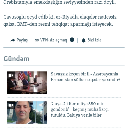
Ərəbistanıyla əməkdaşlığın səviyyəsindən razı deyil.
Cavusoglu qeyd edib ki, ər-Riyadla əlaqələr nəticəsiz
qalsa, BMT-dən rəsmi təhqiqat aparmağı istəyəcək.
Paylaş
VPN-siz açmaq
Bizi izlə
Gündəm
Savaşsız keçən bir il - Azərbaycanla
Ermənistan sülhə nə qədər yaxındır?
'Guya Əli Kərimliyə 850 min
göndərib' – keçmiş mühafizəçi
tutuldu, Bakıya verilə bilər