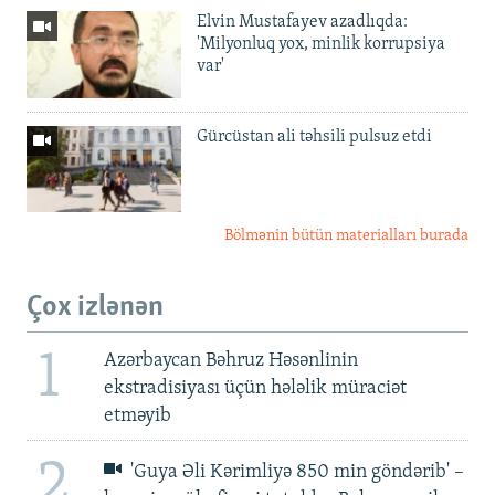
Elvin Mustafayev azadlıqda:
'Milyonluq yox, minlik korrupsiya
var'
Gürcüstan ali təhsili pulsuz etdi
Bölmənin bütün materialları burada
Çox izlənən
1
Azərbaycan Bəhruz Həsənlinin
ekstradisiyası üçün hələlik müraciət
etməyib
2
'Guya Əli Kərimliyə 850 min göndərib' –