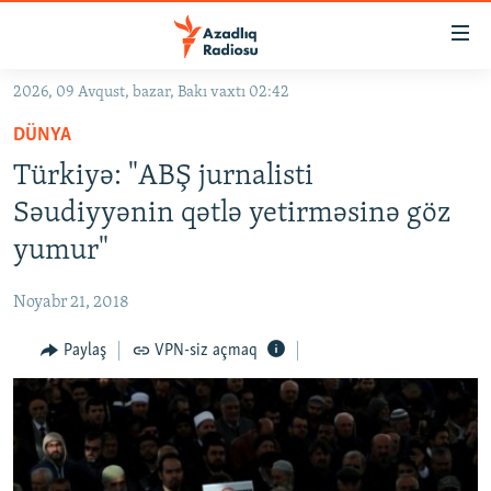
Keçid
linkləri
Əsas
2026, 09 Avqust, bazar, Bakı vaxtı 02:42
məzmuna
GÜNDƏM
DÜNYA
qayıt
#İZAHLA
Əsas
Türkiyə: "ABŞ jurnalisti
KORRUPSIOMETR
naviqasiyaya
Səudiyyənin qətlə yetirməsinə göz
qayıt
#ƏSLINDƏ
yumur"
Axtarışa
FƏRQƏ BAX
keç
Noyabr 21, 2018
QANUNI DOĞRU
Paylaş
VPN-siz açmaq
ARAŞDIRMA
MULTIMEDIA
RADIO ARXIV
VIDEO
HAQQIMIZDA
FOTOQALEREYA
OXU ZALI