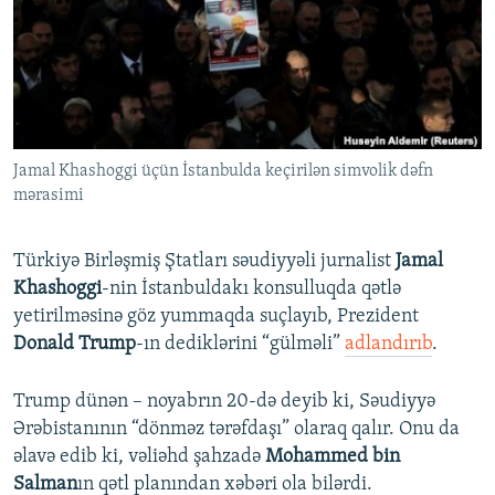
İNFOQRAFIKA
AZƏRBAYCAN ƏDƏBIYYATI KITABXANASI
MISSIYAMIZ
BIZI IZLƏ
KARIKATURA
İSLAM VƏ DEMOKRATIYA
PEŞƏ ETIKASI VƏ JURNALISTIKA STANDARTLARIMIZ
İZ - MƏDƏNIYYƏT PROQRAMI
MATERIALLARIMIZDAN ISTIFADƏ
AZADLIQRADIOSU MOBIL TELEFONUNUZDA
RFE/RL-in bütün saytları
Jamal Khashoggi üçün İstanbulda keçirilən simvolik dəfn
BIZIMLƏ ƏLAQƏ
mərasimi
XƏBƏR BÜLLETENLƏRIMIZ
Türkiyə Birləşmiş Ştatları səudiyyəli jurnalist
Jamal
Khashoggi
-nin İstanbuldakı konsulluqda qətlə
yetirilməsinə göz yummaqda suçlayıb, Prezident
Donald Trump
-ın dediklərini “gülməli”
adlandırıb
.
Trump dünən – noyabrın 20-də deyib ki, Səudiyyə
Ərəbistanının “dönməz tərəfdaşı” olaraq qalır. Onu da
əlavə edib ki, vəliəhd şahzadə
Mohammed bin
Salman
ın qətl planından xəbəri ola bilərdi.