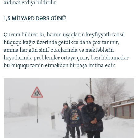
xidmət etdiyi bildirilir.
1,5 MİLYARD DƏRS GÜNÜ
Qurum bildirir ki, həmin uşaqların keyfiyyətli təhsil
hüququ kağız üzərində getdikcə daha çox tanınır,
amma hər gün sinif otaqlarında və məktəblərin
həyətlərində problemlər ortaya çıxır; bəzi hökumətlər
bu hüququ təmin etməkdən birbaşa imtina edir.