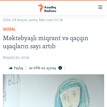
Keçid
linkləri
Əsas
2026, 08 Avqust, şənbə, Bakı vaxtı 22:38
məzmuna
GÜNDƏM
SOSIAL
qayıt
#İZAHLA
Əsas
Məktəbyaşlı miqrant və qaçqın
KORRUPSIOMETR
naviqasiyaya
uşaqların sayı artıb
qayıt
#ƏSLINDƏ
Axtarışa
Noyabr 20, 2018
FƏRQƏ BAX
keç
QANUNI DOĞRU
Paylaş
VPN-siz açmaq
ARAŞDIRMA
MULTIMEDIA
RADIO ARXIV
VIDEO
HAQQIMIZDA
FOTOQALEREYA
OXU ZALI