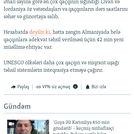
Əhali sayına görə ən çox qaçqının sığındığı Livan və
İordaniya öz vətəndaşları və qaçqınların dərs saatlarını
səhər və günortaya salıb.
Hesabatda
deyilir ki,
hətta zəngin Almaniyada belə
qaçqınlara adekvat təhsil verilməsi üçün 42 min yeni
müəllimə ehtiyac var.
UNESCO ölkələri daha çox qaçqın və miqrant uşağı
təhsil sistemlərin inteqrasiya etməyə çağırır.
Paylaş
VPN-siz açmaq
Bizi izlə
Gündəm
'Guya Əli Kərimliyə 850 min
göndərib' – keçmiş mühafizəçi