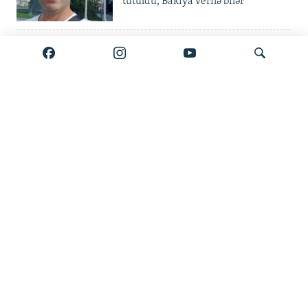
tutuldu, Bakıya verilə bilər
Elvin Mustafayev azadlıqda:
'Milyonluq yox, minlik korrupsiya
var'
Gürcüstan ali təhsili pulsuz etdi
Axtar
Metroda 11 aylıq fasilə: 'Daşınma
pulsuz olsun'
Bölmənin bütün materialları burada
Çox izlənən