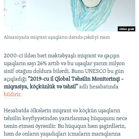
İNFOQRAFIKA
AZƏRBAYCAN ƏDƏBIYYATI KITABXANASI
MISSIYAMIZ
BIZI IZLƏ
KARIKATURA
İSLAM VƏ DEMOKRATIYA
PEŞƏ ETIKASI VƏ JURNALISTIKA STANDARTLARIMIZ
İZ - MƏDƏNIYYƏT PROQRAMI
MATERIALLARIMIZDAN ISTIFADƏ
Almaniyada miqrant uşaqların dərsdə çəkdiyi rəsm
AZADLIQRADIOSU MOBIL TELEFONUNUZDA
RFE/RL-in bütün saytları
BIZIMLƏ ƏLAQƏ
2000-ci ildən bəri məktəbyaşlı miqrant və qaçqın
XƏBƏR BÜLLETENLƏRIMIZ
uşaqların sayı 26% artıb və bu uşaqlar yarım milyon
sinif otağını doldura bilərdi. Bunu UNESCO bu gün
açıqladığı
“2019-cu il Qlobal Təhsilin Monitorinqi –
miqrasiya, köçkünlük və təhsil”
adlı hesabatında
bildirir
.
Hesabatda ölkələrin miqrant və köçkün uşaqların
təhsilin keyfiyyətindən yararlanmaq hüququnu necə
təmin etməsi öyrənilir. Bu hüququn həm şagirdlərin,
həm də onların yaşadıqları icmaların maraqlarına