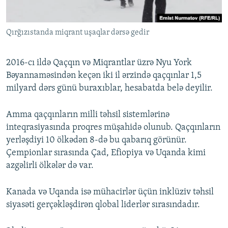
Qırğızıstanda miqrant uşaqlar dərsə gedir
2016-cı ildə Qaçqın və Miqrantlar üzrə Nyu York
Bəyannaməsindən keçən iki il ərzində qaçqınlar 1,5
milyard dərs günü buraxıblar, hesabatda belə deyilir.
Amma qaçqınların milli təhsil sistemlərinə
inteqrasiyasında proqres müşahidə olunub. Qaçqınların
yerləşdiyi 10 ölkədən 8-də bu qabarıq görünür.
Çempionlar sırasında Çad, Efiopiya və Uqanda kimi
azgəlirli ölkələr də var.
Kanada və Uqanda isə mühacirlər üçün inklüziv təhsil
siyasəti gerçəkləşdirən qlobal liderlər sırasındadır.