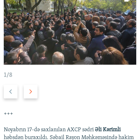
1/8
Ö
N
n
ö
c
v
ə
b
+++
k
ə
i
t
Noyabrın 17-də saxlanılan AXCP sədri
Əli Kərimli
s
i
həbsdən buraxıldı. Səbail Rayon Məhkəməsində hakim