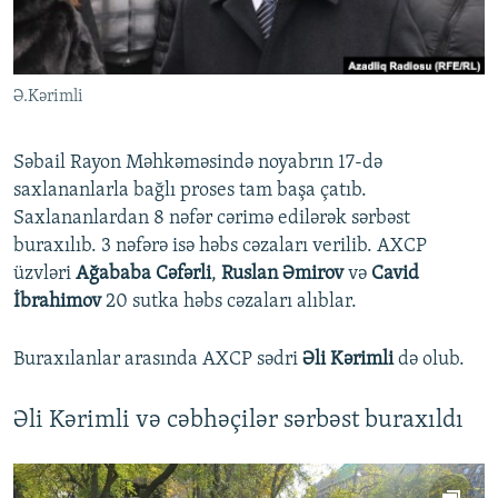
İNFOQRAFIKA
AZƏRBAYCAN ƏDƏBIYYATI KITABXANASI
MISSIYAMIZ
BIZI IZLƏ
KARIKATURA
İSLAM VƏ DEMOKRATIYA
PEŞƏ ETIKASI VƏ JURNALISTIKA STANDARTLARIMIZ
Ə.Kərimli
İZ - MƏDƏNIYYƏT PROQRAMI
MATERIALLARIMIZDAN ISTIFADƏ
AZADLIQRADIOSU MOBIL TELEFONUNUZDA
RFE/RL-in bütün saytları
Səbail Rayon Məhkəməsində noyabrın 17-də
BIZIMLƏ ƏLAQƏ
saxlananlarla bağlı proses tam başa çatıb.
Saxlananlardan 8 nəfər cərimə edilərək sərbəst
XƏBƏR BÜLLETENLƏRIMIZ
buraxılıb. 3 nəfərə isə həbs cəzaları verilib. AXCP
üzvləri
Ağababa Cəfərli
,
Ruslan Əmirov
və
Cavid
İbrahimov
20 sutka həbs cəzaları alıblar.
Buraxılanlar arasında AXCP sədri
Əli Kərimli
də olub.
Əli Kərimli və cəbhəçilər sərbəst buraxıldı