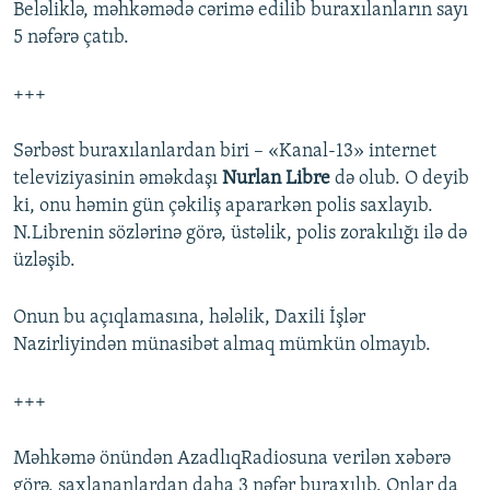
Beləliklə, məhkəmədə cərimə edilib buraxılanların sayı
5 nəfərə çatıb.
+++
Sərbəst buraxılanlardan biri – «Kanal-13» internet
televiziyasinin əməkdaşı
Nurlan Libre
də olub. O deyib
ki, onu həmin gün çəkiliş apararkən polis saxlayıb.
N.Librenin sözlərinə görə, üstəlik, polis zorakılığı ilə də
üzləşib.
Onun bu açıqlamasına, hələlik, Daxili İşlər
Nazirliyindən münasibət almaq mümkün olmayıb.
+++
Məhkəmə önündən AzadlıqRadiosuna verilən xəbərə
görə, saxlananlardan daha 3 nəfər buraxılıb. Onlar da