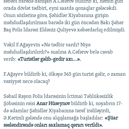
səbəbi barədə danışan A.Cəfərov bildirib ki, həmin gün
orada dövlət tədbiri, eyni saatda qonaqlar gələcəkdi.
Onun sözlərinə görə, Şəhidlər Xiyabanına girişin
məhdudlaşdırılması barədə iki gün öncədən Bakı Şəhər
Baş Polis İdarəsi Eldəniz Quliyevə xəbərdarlıq edilmişdi.
Vəkil F.Ağayevin «Nə tədbir vardı? Niyə
məhdudlaşdırılırdı?» sualına A.Cəfərov belə cavab
verib:
«Turistlər gəlib-gedir axı...».
F.Ağayev bildirib ki, ölkəyə 365 gün turist gəlir, o zaman
vəziyyət necə olacaq?
Səbail Rayon Polis İdarəsinin İctimai Təhlükəsizlik
Şöbəsinin rəisi
Anar Hüseynov
bildirib ki, noyabrın 17-
də adamlar Şəhidlər Xiyabanına tərəf irəliləyirdi,
Ə.Kərimli gələndə onu alqışlamağa başladılar:
«Şüar
səsləndirəndə onları saxlamaq qərarı verildi».