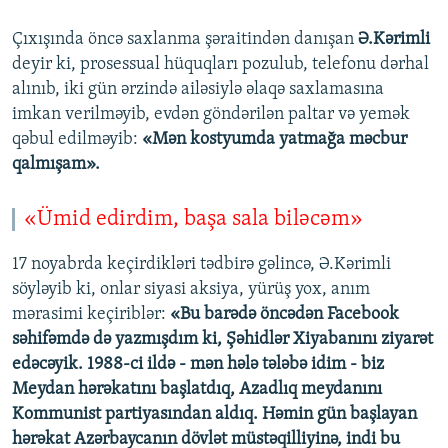
Çıxışında öncə saxlanma şəraitindən danışan
Ə.Kərimli
deyir ki, prosessual hüquqları pozulub, telefonu dərhal
alınıb, iki gün ərzində ailəsiylə əlaqə saxlamasına
imkan verilməyib, evdən göndərilən paltar və yemək
qəbul edilməyib:
«Mən kostyumda yatmağa məcbur
qalmışam».
«Ümid edirdim, başa sala biləcəm»
17 noyabrda keçirdikləri tədbirə gəlincə, Ə.Kərimli
söyləyib ki, onlar siyasi aksiya, yürüş yox, anım
mərasimi keçiriblər:
«Bu barədə öncədən Facebook
səhifəmdə də yazmışdım ki, Şəhidlər Xiyabanını ziyarət
edəcəyik. 1988-ci ildə - mən hələ tələbə idim - biz
Meydan hərəkatını başlatdıq, Azadlıq meydanını
Kommunist partiyasından aldıq. Həmin gün başlayan
hərəkat Azərbaycanın dövlət müstəqilliyinə, indi bu