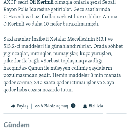
AXCP sədri
Əli Kərimli
olmaqla onlarla şəxsi Səbail
Rayon Polis İdarəsinə gətiriblər. Gecə saatlarında
C.Həsənli və bəzi fəallar sərbəst buraxılıblar. Amma
Ə.Kərimli və daha 10 nəfər buraxılmamışdı.
Saxlananlar İnzibati Xətalar Məcəlləsinin 513.1 və
513.2-ci maddələri ilə günahlandırılırlar. Orada söhbət
yığıncaqlar, mitinqlər, nümayişlər, küçə yürüşləri,
piketlər ilə bağlı «Sərbəst toplaşmaq azadlığı
haqqında» Qanun ilə müəyyən edilmiş qaydaların
pozulmasından gedir. Həmin maddələr 3 min manata
qədər cərimə, 240 saata qədər ictimai işlər və 2 aya
qədər həbs cəzası nəzərdə tutur.
Paylaş
VPN-siz açmaq
Bizi izlə
Gündəm