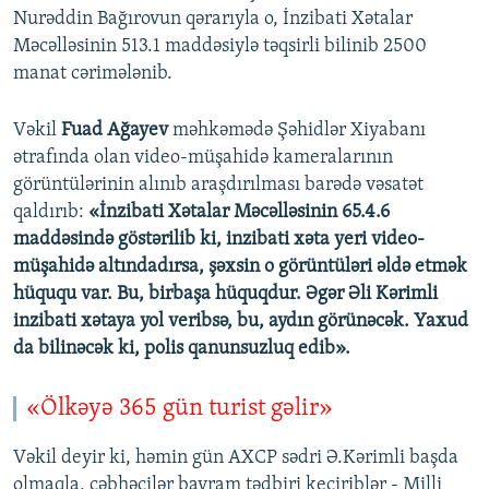
l
s
Nurəddin Bağırovun qərarıyla o, İnzibati Xətalar
a
l
Məcəlləsinin 513.1 maddəsiylə təqsirli bilinib 2500
y
a
manat cərimələnib.
d
y
d
Vəkil
Fuad Ağayev
məhkəmədə Şəhidlər Xiyabanı
ətrafında olan video-müşahidə kameralarının
görüntülərinin alınıb araşdırılması barədə vəsatət
qaldırıb:
«İnzibati Xətalar Məcəlləsinin 65.4.6
maddəsində göstərilib ki, inzibati xəta yeri video-
müşahidə altındadırsa, şəxsin o görüntüləri əldə etmək
hüququ var. Bu, birbaşa hüquqdur. Əgər Əli Kərimli
inzibati xətaya yol veribsə, bu, aydın görünəcək. Yaxud
da bilinəcək ki, polis qanunsuzluq edib».
«Ölkəyə 365 gün turist gəlir»
Vəkil deyir ki, həmin gün AXCP sədri Ə.Kərimli başda
olmaqla, cəbhəçilər bayram tədbiri keçiriblər - Milli