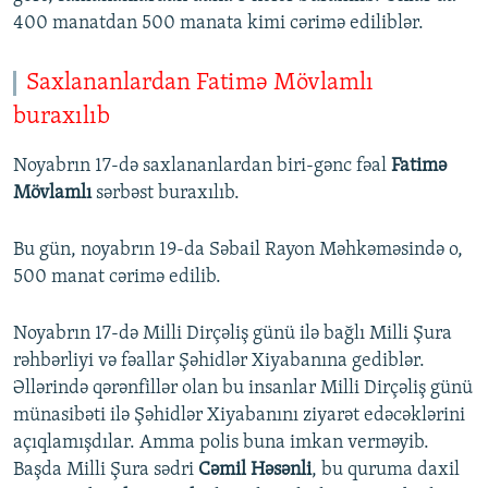
400 manatdan 500 manata kimi cərimə ediliblər.
Saxlananlardan Fatimə Mövlamlı
buraxılıb
Noyabrın 17-də saxlananlardan biri-gənc fəal
Fatimə
Mövlamlı
sərbəst buraxılıb.
Bu gün, noyabrın 19-da Səbail Rayon Məhkəməsində o,
500 manat cərimə edilib.
Noyabrın 17-də Milli Dirçəliş günü ilə bağlı Milli Şura
rəhbərliyi və fəallar Şəhidlər Xiyabanına gediblər.
Əllərində qərənfillər olan bu insanlar Milli Dirçəliş günü
münasibəti ilə Şəhidlər Xiyabanını ziyarət edəcəklərini
açıqlamışdılar. Amma polis buna imkan verməyib.
Başda Milli Şura sədri
Cəmil Həsənli
, bu quruma daxil