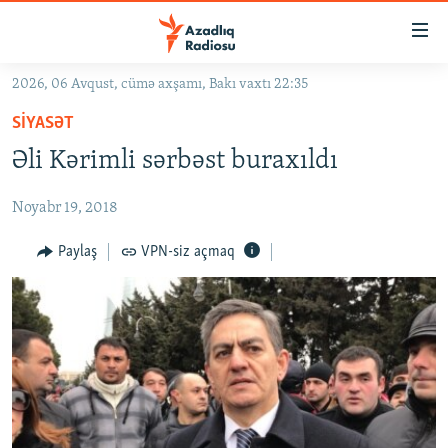
Keçid
linkləri
Əsas
2026, 06 Avqust, cümə axşamı, Bakı vaxtı 22:35
məzmuna
GÜNDƏM
SIYASƏT
qayıt
#İZAHLA
Əsas
Əli Kərimli sərbəst buraxıldı
KORRUPSIOMETR
naviqasiyaya
qayıt
Noyabr 19, 2018
#ƏSLINDƏ
Axtarışa
FƏRQƏ BAX
Paylaş
VPN-siz açmaq
keç
QANUNI DOĞRU
ARAŞDIRMA
MULTIMEDIA
RADIO ARXIV
VIDEO
HAQQIMIZDA
FOTOQALEREYA
OXU ZALI