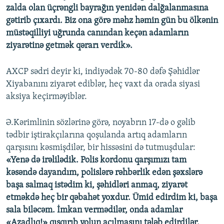
zalda olan üçrəngli bayrağın yenidən dalğalanmasına
gətirib çıxardı. Biz ona görə məhz həmin gün bu ölkənin
müstəqilliyi uğrunda canından keçən adamların
ziyarətinə getmək qərarı verdik».
AXCP sədri deyir ki, indiyədək 70-80 dəfə Şəhidlər
Xiyabanını ziyarət ediblər, heç vaxt da orada siyasi
aksiya keçirməyiblər.
Ə.Kərimlinin sözlərinə görə, noyabrın 17-də o gəlib
tədbir iştirakçılarına qoşulanda artıq adamların
qarşısını kəsmişdilər, bir hissəsini də tutmuşdular:
«Yenə də irəlilədik. Polis kordonu qarşımızı tam
kəsəndə dayandım, polislərə rəhbərlik edən şəxslərə
başa salmaq istədim ki, şəhidləri anmaq, ziyarət
etməkdə heç bir qəbahət yoxdur. Ümid edirdim ki, başa
sala biləcəm. İmkan vermədilər, onda adamlar
«Azadlıq!» qışqırıb yolun açılmasını tələb edirdilər.