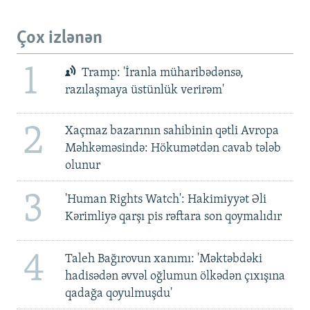
Çox izlənən
1
Tramp: 'İranla müharibədənsə,
razılaşmaya üstünlük verirəm'
2
Xaçmaz bazarının sahibinin qətli Avropa
Məhkəməsində: Hökumətdən cavab tələb
olunur
3
'Human Rights Watch': Hakimiyyət Əli
Kərimliyə qarşı pis rəftara son qoymalıdır
4
Taleh Bağırovun xanımı: 'Məktəbdəki
hadisədən əvvəl oğlumun ölkədən çıxışına
qadağa qoyulmuşdu'