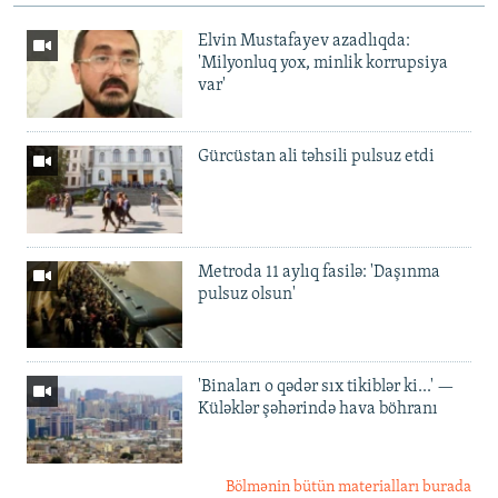
Elvin Mustafayev azadlıqda:
'Milyonluq yox, minlik korrupsiya
var'
Gürcüstan ali təhsili pulsuz etdi
Metroda 11 aylıq fasilə: 'Daşınma
pulsuz olsun'
'Binaları o qədər sıx tikiblər ki...' —
Küləklər şəhərində hava böhranı
Bölmənin bütün materialları burada