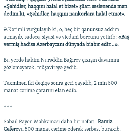
«Şəhidlər, haqqını halal et bizə!» şüarı səslənəndə mən
dedim ki, «Şəhidlər, haqqını nankorlara halal etmə!».
Ə.Kərimli vurğulayıb ki, o, heç bir qanunsuz addım
atmayıb, sadəcə, siyasi və vicdani borcunu yetirib:
«Baş
vermiş hadisə Azərbaycanı dünyada biabır edir...».
Bu yerdə hakim Nurəddin Bağırov çıxışın davamını
gözləməyərək, müşavirəyə gedib.
Təxminən iki dəqiqə sonra geri qayıdıb, 2 min 500
manat cərimə qərarını elan edib.
+++
Səbail Rayon Məhkəməsi daha bir nəfəri-
Ramiz
Cəfərov
u 500 manat cərimə edərək sərbəst buraxıb.