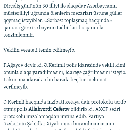
Dirçəliş gününün 30 illiyi ilə əlaqədar Azərbaycanın
müstəqilliyi uğrunda ölənlərin məzarları üstünə güllər
qoymaq istəyiblər. «Sərbəst toplaşmaq haqqında»
qanuna görə isə bayram tədbirləri bu qanunla
tənzimlənmir.
Vəkilin vəsatəti təmin edilməyib.
F.Ağayev deyir ki, Ə.Kərimli polis idarəsində vəkili kimi
onunla əlaqə yaradılmasını, idarəyə çağrılmasını istəyib.
Lakin ona idarədən bu barədə heç bir məlumat
verilməyib.
Ə.Kərimli haqqında inzibati xətaya dair protokolu tərtib
etmiş polis
Allahverdi Cəfərov
bildirib ki, AXCP sədri
protokolu imzalamaqdan imtina edib. Partiya
üzvlərinin Şəhidlər Xiyabanına buraxılmamasının