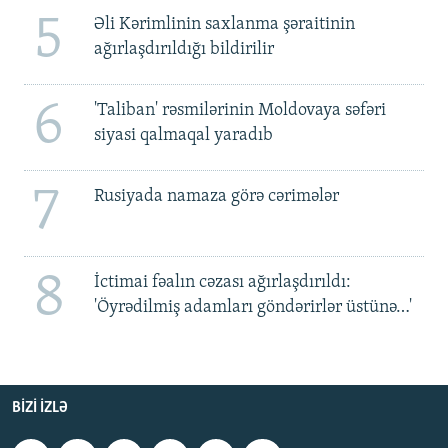
5
Əli Kərimlinin saxlanma şəraitinin
ağırlaşdırıldığı bildirilir
6
'Taliban' rəsmilərinin Moldovaya səfəri
siyasi qalmaqal yaradıb
7
Rusiyada namaza görə cərimələr
8
İctimai fəalın cəzası ağırlaşdırıldı:
'Öyrədilmiş adamları göndərirlər üstünə…'
BIZI IZLƏ