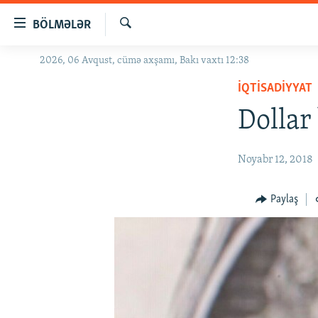
Keçid
BÖLMƏLƏR
linkləri
Axtar
Əsas
2026, 06 Avqust, cümə axşamı, Bakı vaxtı 12:38
GÜNDƏM
məzmuna
İQTISADIYYAT
#İZAHLA
qayıt
Əsas
Dollar
KORRUPSIOMETR
naviqasiyaya
#ƏSLINDƏ
qayıt
Noyabr 12, 2018
Axtarışa
FƏRQƏ BAX
keç
QANUNI DOĞRU
Paylaş
ARAŞDIRMA
MULTIMEDIA
RADIO ARXIV
VIDEO
HAQQIMIZDA
FOTOQALEREYA
OXU ZALI