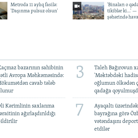
Metroda 11 aylıq fasilə:
'Binaları o qədə
'Daşınma pulsuz olsun'
tikiblər ki...' 
şəhərində hav
3
açmaz bazarının sahibinin
Taleh Bağırovun x
qətli Avropa Məhkəməsində:
'Məktəbdəki hadis
Hökumətdən cavab tələb
oğlumun ölkədən ç
olunur
qadağa qoyulmuşd
7
li Kərimlinin saxlanma
Ayaqaltı üzərindək
əraitinin ağırlaşdırıldığı
bayrağına görə Öz
ildirilir
vətəndaşını deport
etdilər