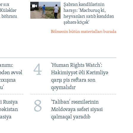
r sıx
Şabran kəndlilərinin
— Küləklər
harayı: 'Məcburuq ki,
a böhranı
heyvanları satıb kənddən
şəhərə köçək'
Bölmənin bütün materialları burada
4
anımı:
'Human Rights Watch':
ədən əvvəl
Hakimiyyət Əli Kərimliyə
ıxışına
qarşı pis rəftara son
u'
qoymalıdır
8
i Rusiya
'Taliban' rəsmilərinin
bəkistan
Moldovaya səfəri siyasi
asiya
qalmaqal yaradıb