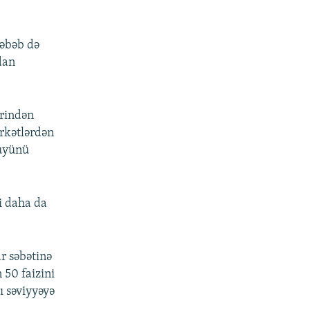
Səbəb də
ıdan
ərindən
irkətlərdən
düyünü
i daha da
ar səbətinə
 50 faizini
ı səviyyəyə