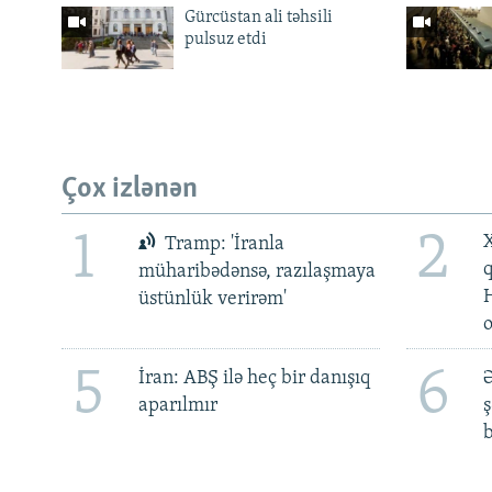
Gürcüstan ali təhsili
pulsuz etdi
Çox izlənən
1
2
X
Tramp: 'İranla
müharibədənsə, razılaşmaya
üstünlük verirəm'
5
6
İran: ABŞ ilə heç bir danışıq
Ə
aparılmır
ş
b