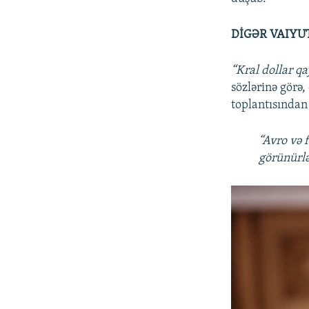
DİGƏR VAIYU
“Kral dollar qa
sözlərinə görə
toplantısından
“Avro və 
görünürlə