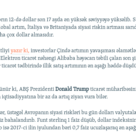
rın 12-də dollar son 17 ayda ən yüksək səviyyəyə yüksəlib. 
lobal artım, İtaliya və Britaniyada siyasi riskin artması sar
ha çox dollar almasıdır.
tliyi
yazır ki,
investorlar Çində artımın yavaşıması əlamətl
 Elektron ticarət nəhəngi Alibaba həyəcan təbili çalan son ş
r ticarət tədbirində illik satış artımının ən aşağı həddə düş
üşünür ki, ABŞ Prezidenti
Donald Trump
ticarət müharibəsin
n iqtisadiyyatına bir az da artıq ziyan vura bilər.
r, üstəgəl Avropanın siyasi riskləri bu gün dolları valyutal
iz bahalandırıb. Funt sterlinq 1 faiz düşüb, dollar indeksinin
o isə 2017-ci ilin iyulundan bəri 0,7 faiz ucuzlaşaraq ən aşağ