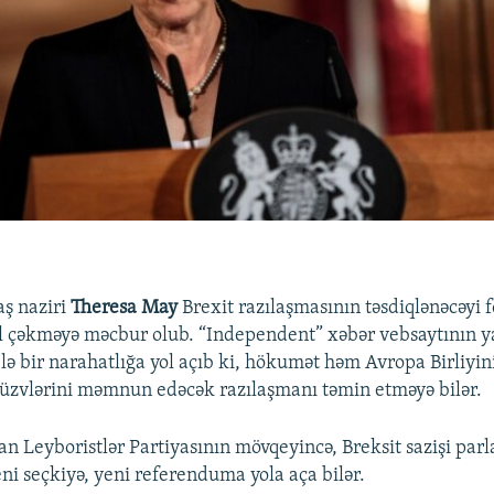
aş naziri
Theresa May
Brexit razılaşmasının təsdiqlənəcəyi f
l çəkməyə məcbur olub. “Independent” xəbər vebsaytının y
lə bir narahatlığa yol açıb ki, hökumət həm Avropa Birliyin
üzvlərini məmnun edəcək razılaşmanı təmin etməyə bilər.
an Leyboristlər Partiyasının mövqeyincə, Breksit sazişi pa
ni seçkiyə, yeni referenduma yola aça bilər.