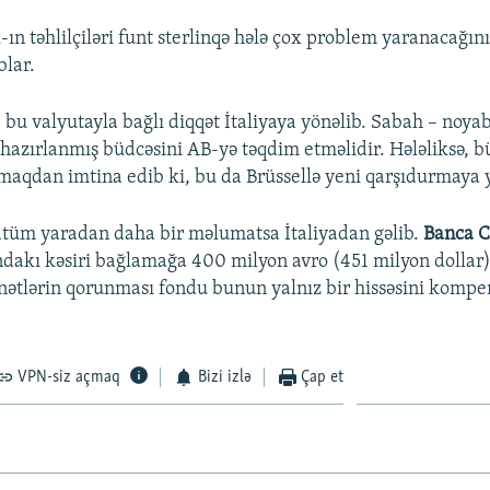
ın təhlilçiləri funt sterlinqə hələ çox problem yaranacağın
blar.
 bu valyutayla bağlı diqqət İtaliyaya yönəlib. Sabah – noya
azırlanmış büdcəsini AB-yə təqdim etməlidir. Hələliksə, bü
tmaqdan imtina edib ki, bu da Brüssellə yeni qarşıdurmaya y
atüm yaradan daha bir məlumatsa İtaliyadan gəlib.
Banca C
ndakı kəsiri bağlamağa 400 milyon avro (451 milyon dollar)
nətlərin qorunması fondu bunun yalnız bir hissəsini kompe
VPN-siz açmaq
Bizi izlə
Çap et