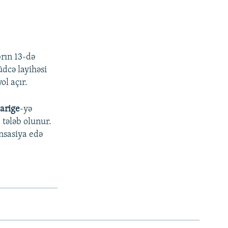
ı
brın 13-də
dcə layihəsi
ol açır.
arige
-yə
 tələb olunur.
nsasiya edə