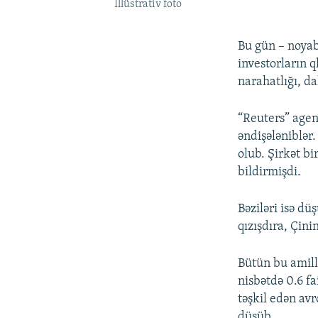
İllüstrativ foto
Bu gün – noyab
investorların q
narahatlığı, da
“Reuters” agen
əndişələniblər.
olub. Şirkət bi
bildirmişdi.
Bəziləri isə d
qızışdıra, Çini
Bütün bu amillə
nisbətdə 0.6 fa
təşkil edən avr
düşüb.