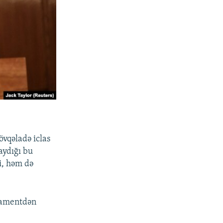
övqəladə iclas
aydığı bu
i, həm də
rlamentdən