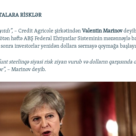
TALARA RİSKLƏR
yıtdı”,
– Credit Agricole şirkətindən
Valentin Marinov
deyib
, ötən həftə ABŞ Federal Ehtiyatlar Sisteminin məzənnəylə b
 sonra investorlar yenidən dollara sərmayə qoymağa başlayı
funt sterlinqə siyasi risk ziyan vurub və dolların qarşısında 
r”,
– Marinov deyib.