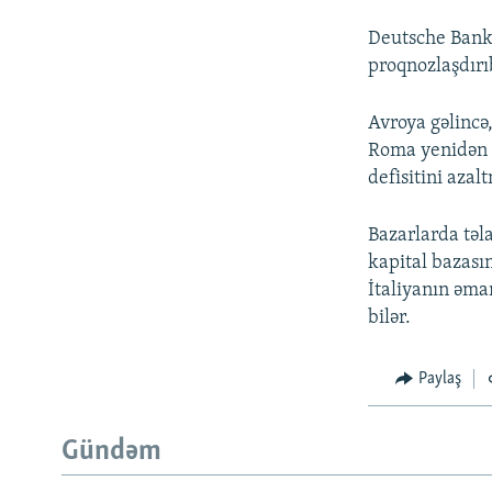
Deutsche Bank-
proqnozlaşdırı
Avroya gəlincə,
Roma yenidən h
defisitini azal
Bazarlarda təl
kapital bazası
İtaliyanın əma
bilər.
Paylaş
Gündəm