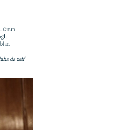
. Onun
ağlı
blar.
daha da zəif