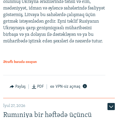
olunmuş Ukrayna ərazilərində təhsil və elm,
mədəniyyət, idman və əyləncə sahələrində fəaliyyət
göstərmiş, Litvaya bu sahələrdə çalışmaq üçün
getmək istəyənlədən gedir. Eyni təklif Rusiyanın
Ukraynaya qarşı genişmiqyaslı müharibəsini
birbaşa və ya dolayısı ilə dəstəkləyən və ya bu
müharibədə iştirak edən şəxsləri də nəzərdə tutur.
Ətraflı burada oxuyun
Paylaş
PDF
VPN-siz açmaq
İyul 27, 2026
Rumıniya bir həftədə üçüncü