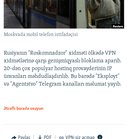
Moskvada mobil telefon istifadəçisi
Rusiyanın "Roskomnadzor" xidməti ölkədə VPN
xidmətlərinə qarşı genişmiqyaslı bloklama aparıb.
20-dən çox populyar hostinq provayderinin IP
ünvanları məhdudlaşdırılıb. Bu barədə "Eksployt"
və "Agentstvo" Telegram kanalları məlumat yayıb.
Ətraflı burada oxuyun
Paylaş
PDF
VPN-siz açmaq