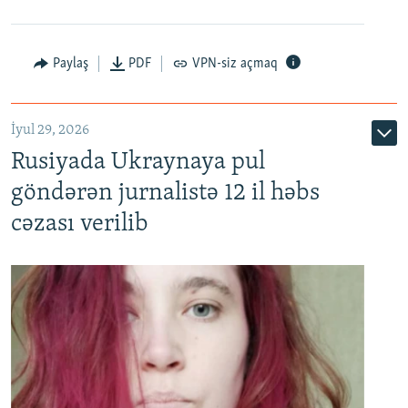
Paylaş
PDF
VPN-siz açmaq
İyul 29, 2026
Rusiyada Ukraynaya pul
göndərən jurnalistə 12 il həbs
cəzası verilib