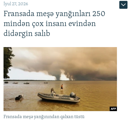
İyul 27, 2026
Fransada meşə yanğınları 250
mindən çox insanı evindən
didərgin salıb
Fransada meşə yanğınından qalxan tüstü