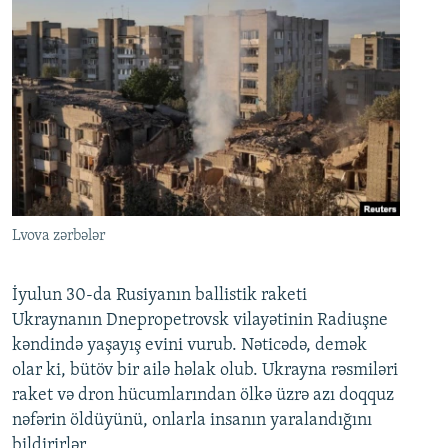
Lvova zərbələr
İyulun 30-da Rusiyanın ballistik raketi
Ukraynanın Dnepropetrovsk vilayətinin Radiuşne
kəndində yaşayış evini vurub. Nəticədə, demək
olar ki, bütöv bir ailə həlak olub. Ukrayna rəsmiləri
raket və dron hücumlarından ölkə üzrə azı doqquz
nəfərin öldüyünü, onlarla insanın yaralandığını
bildirirlər.