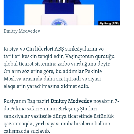
İNFOQRAFIKA
AZƏRBAYCAN ƏDƏBIYYATI KITABXANASI
MISSIYAMIZ
BIZI IZLƏ
KARIKATURA
İSLAM VƏ DEMOKRATIYA
PEŞƏ ETIKASI VƏ JURNALISTIKA STANDARTLARIMIZ
İZ - MƏDƏNIYYƏT PROQRAMI
MATERIALLARIMIZDAN ISTIFADƏ
Dmitry Medvedev
AZADLIQRADIOSU MOBIL TELEFONUNUZDA
RFE/RL-in bütün saytları
BIZIMLƏ ƏLAQƏ
Rusiya və Çin liderləri ABŞ sanksiyalarını və
tarifləri kəskin tənqid edir, Vaşinqtonun qurduğu
XƏBƏR BÜLLETENLƏRIMIZ
qlobal ticarət sisteminə zərbə vurduğunu deyir.
Onların sözlərinə görə, bu addımlar Pekinlə
Moskva arasında daha sıx iqtisadi və siyasi
əlaqələrin yaradılmasına xidmət edib.
Rusiyanın Baş naziri
Dmitry Medvedev
noyabrın 7-
də Pekinə səfəri zamanı Birləşmiş Ştatları
sanksiyalar vasitəsilə dünya ticarətində üstünlük
qazanmaqda, yerli siyasi mübahisələrin həllinə
çalışmaqda suçlayıb.