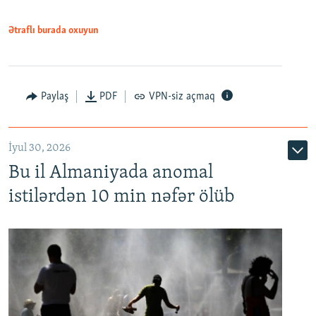
Ətraflı burada oxuyun
Paylaş
PDF
VPN-siz açmaq
İyul 30, 2026
Bu il Almaniyada anomal
istilərdən 10 min nəfər ölüb