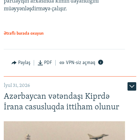
partlayışın arxasında kimin dayandığını
müəyyənləşdirməyə çalışır.
Ətraflı burada oxuyun
Paylaş
PDF
VPN-siz açmaq
İyul 31, 2026
Azərbaycan vətəndaşı Kiprdə
İrana casusluqda ittiham olunur