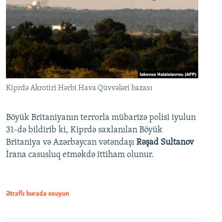
Kiprdə Akrotiri Hərbi Hava Qüvvələri bazası
Böyük Britaniyanın terrorla mübarizə polisi iyulun
31-də bildirib ki, Kiprdə saxlanılan Böyük
Britaniya və Azərbaycan vətəndaşı
Rəşad Sultanov
İrana casusluq etməkdə ittiham olunur.
Ətraflı burada oxuyun