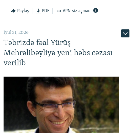
Paylaş
PDF
VPN-siz açmaq
İyul 31, 2026
Təbrizdə fəal Yürüş
Mehrəlibəyliyə yeni həbs cəzası
verilib