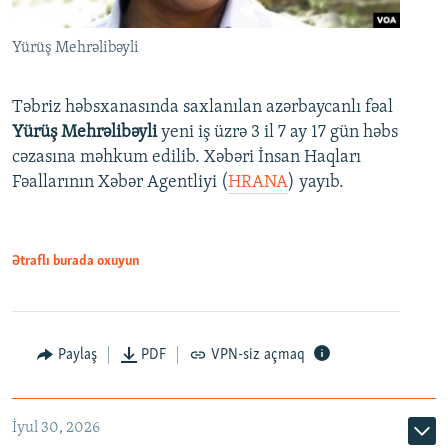
Yürüş Mehrəlibəyli
Təbriz həbsxanasında saxlanılan azərbaycanlı fəal
Yürüş Mehrəlibəyli
yeni iş üzrə 3 il 7 ay 17 gün həbs
cəzasına məhkum edilib. Xəbəri İnsan Haqları
Fəallarının Xəbər Agentliyi (
HRANA
) yayıb.
Ətraflı burada oxuyun
Paylaş
PDF
VPN-siz açmaq
İyul 30, 2026