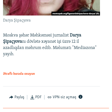
Darya Şipaçyova
Moskva şəhər Məhkəməsi jurnalist
Darya
Şipaçyova
nı dövlətə xəyanət işi üzrə 12 il
azadlıqdan məhrum edib. Məlumatı "Mediazona"
yayıb.
Ətraflı burada oxuyun
Paylaş
PDF
VPN-siz açmaq