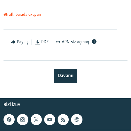
Ətraflı burada oxuyun
Paylaş
PDF
VPN-siz açmaq
Davamı
BIZI IZLƏ