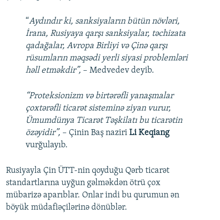
“
Aydındır ki, sanksiyaların bütün növləri,
İrana, Rusiyaya qarşı sanksiyalar, təchizata
qadağalar, Avropa Birliyi və Çinə qarşı
rüsumların məqsədi yerli siyasi problemləri
həll etməkdir”,
– Medvedev deyib.
“Proteksionizm və birtərəfli yanaşmalar
çoxtərəfli ticarət sisteminə ziyan vurur,
Ümumdünya Ticarət Təşkilatı bu ticarətin
özəyidir”,
– Çinin Baş naziri
Li Keqiang
vurğulayıb.
Rusiyayla Çin ÜTT-nin qoyduğu Qərb ticarət
standartlarına uyğun gəlməkdən ötrü çox
mübarizə aparıblar. Onlar indi bu qurumun ən
böyük müdafiəçilərinə dönüblər.