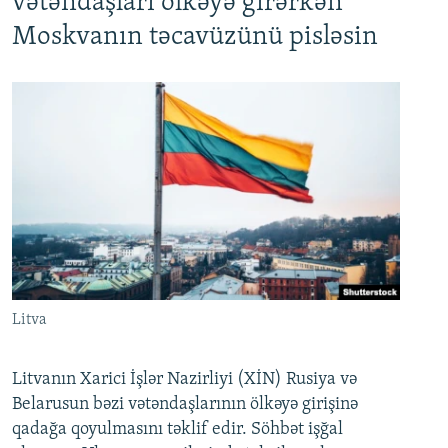
vətəndaşları ölkəyə girərkən
Moskvanın təcavüzünü pisləsin
Litva
Litvanın Xarici İşlər Nazirliyi (XİN) Rusiya və
Belarusun bəzi vətəndaşlarının ölkəyə girişinə
qadağa qoyulmasını təklif edir. Söhbət işğal