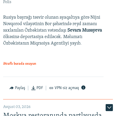
Polis
Rusiya bayrağı təsvir olunan ayaqaltıya görə Nijni
Novqorod vilayətinin Bor şəhərində reyd zamanı
saxlanılan Özbəkistan vətəndaşı
Sevara Musayeva
ölkəsinə deportasiya ediləcək. Məlumatı
Özbəkistanın Miqrasiya Agentliyi yayıb.
Ətraflı burada oxuyun
Paylaş
PDF
VPN-siz açmaq
Avqust 03, 2026
Moskva restoranında partlayışda