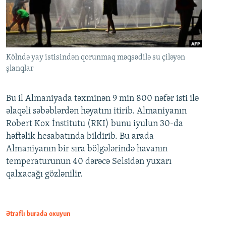
Kölndə yay istisindən qorunmaq məqsədilə su çiləyən
şlanqlar
Bu il Almaniyada təxminən 9 min 800 nəfər isti ilə
əlaqəli səbəblərdən həyatını itirib. Almaniyanın
Robert Kox İnstitutu (RKI) bunu iyulun 30-da
həftəlik hesabatında bildirib. Bu arada
Almaniyanın bir sıra bölgələrində havanın
temperaturunun 40 dərəcə Selsidən yuxarı
qalxacağı gözlənilir.
Ətraflı burada oxuyun