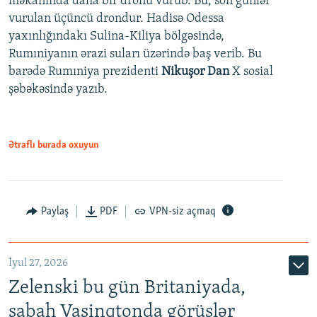
məkanında daha bir dronu vurub. Bu, son günlər
vurulan üçüncü drondur. Hadisə Odessa
yaxınlığındakı Sulina-Kiliya bölgəsində,
Rumıniyanın ərazi suları üzərində baş verib. Bu
barədə Rumıniya prezidenti
Nikuşor Dan
X sosial
şəbəkəsində yazıb.
Ətraflı burada oxuyun
Paylaş
PDF
VPN-siz açmaq
İyul 27, 2026
Zelenski bu gün Britaniyada,
sabah Vaşinqtonda görüşlər