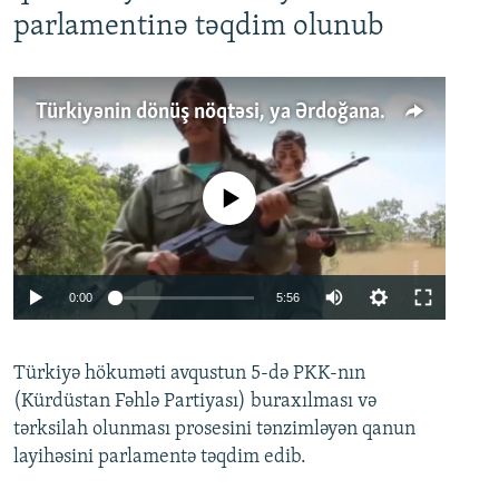
parlamentinə təqdim olunub
Türkiyənin dönüş nöqtəsi, ya Ərdoğana üçüncü şans: PKK ilə qəfil barışıq nə deməkdir?
No media source currently available
Auto
0:00
5:56
240p
Türkiyə hökuməti avqustun 5-də PKK-nın
360p
(Kürdüstan Fəhlə Partiyası) buraxılması və
480p
Auto
240p
360p
480p
tərksilah olunması prosesini tənzimləyən qanun
720p
layihəsini parlamentə təqdim edib.
720p
1080p
1080p