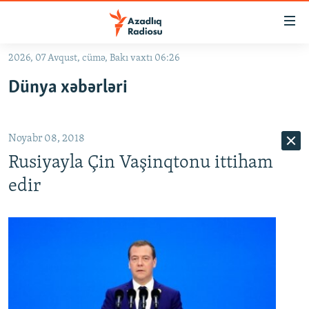
Keçid
linkləri
Əsas
2026, 07 Avqust, cümə, Bakı vaxtı 06:26
məzmuna
GÜNDƏM
Dünya xəbərləri
qayıt
#İZAHLA
Əsas
KORRUPSIOMETR
naviqasiyaya
Noyabr 08, 2018
qayıt
#ƏSLINDƏ
Axtarışa
Rusiyayla Çin Vaşinqtonu ittiham
FƏRQƏ BAX
keç
edir
QANUNI DOĞRU
ARAŞDIRMA
MULTIMEDIA
RADIO ARXIV
VIDEO
HAQQIMIZDA
FOTOQALEREYA
OXU ZALI