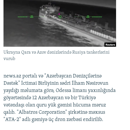
Ukrayna Qara və Azov dənizlərində Rusiya tankerlərini
vurub
news.az portalı və "Azərbaycan Dənizçilərinə
Dəstək" İctimai Birliyinin sədri İlham Nəsirovun
yaydığı məlumata görə, Odessa limanı yaxınlığında
göyərtəsində 12 Azərbaycan və bir Türkiyə
vətəndaşı olan quru yük gəmisi hücuma məruz
qalıb. "Albatros Corporation" şirkətinə məxsus
"ATA-2" adlı gəmiyə üç dron zərbəsi endirilib.