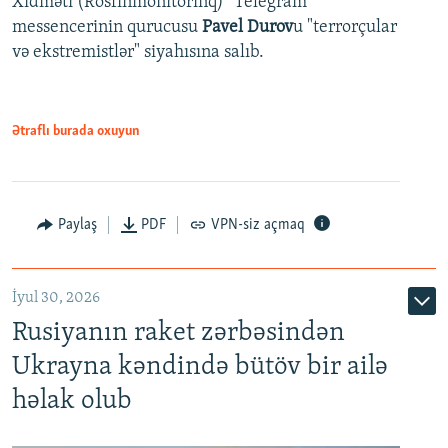
Xidməti (Rosfinmonitorinq) "Telegram"
messencerinin qurucusu
Pavel Durov
u "terrorçular
və ekstremistlər" siyahısına salıb.
Ətraflı burada oxuyun
Paylaş
PDF
VPN-siz açmaq
İyul 30, 2026
Rusiyanın raket zərbəsindən
Ukrayna kəndində bütöv bir ailə
həlak olub