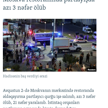
azı 3 nəfər ölüb
Hadisənin baş verdiyi ərazi
Avqustun 2-də Moskvanın mərkəzində restoranda
əldəqayırma partlayıcı qurğu işə salınıb, azı 3 nəfər
ölüb, 21 nəfər yaralanıb. İstintaq orqanları