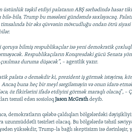
 üstünlük təşkil etdiyi palatanın ABŞ sərhədində hasar tiki
 bilə-bilə, Trump bu məsələni gündəmdə saxlayacaq. Palat
 timsalında bir əks qüvvənin mövcudluğu ondan ötrü siyas
bilər.
i qoruya bilmiş respublikaçılar isə yeni demokratik çoxluql
rməyəcək. Respublikaçıların Konqresdəki gücü Senata yön
çıxılmaz duruma düşəcək”
, – agentlik yazır.
ik palata o deməkdir ki, prezident iş görmək istəyirsə, kö
. Ancaq buna heç bir meyl sərgiləməyin və onun idarə etmək 
əcə, öz fikirlərini ifadə etdiyini görmək maraqlı olacaq
”, – 
arı təmsil edən sosioloq
Jason McGrath
deyib.
ncə, demokratların qələbə çaldıqları bölgələrdəki dəyişikliy
a uzunmüddətli təsirləri olacaq. Bu bölgələrdə təhsil səviyyəs
yyədən yüksəkdir, Trump-la bağlı skeptisizm isə dərinləşir, 