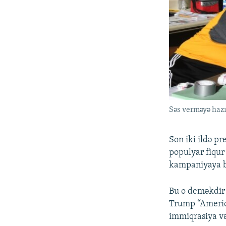
Səs verməyə haz
Son iki ildə pr
populyar fiqur
kampaniyaya ba
Bu o deməkdir 
Trump “America
immiqrasiya və