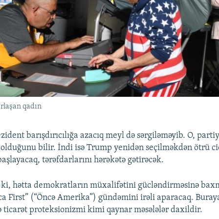
ırlaşan qadın
ezident barışdırıcılığa azacıq meyl də sərgiləməyib. O, parti
 olduğunu bilir. İndi isə Trump yenidən seçilməkdən ötrü c
şlayacaq, tərəfdarlarını hərəkətə gətirəcək.
ki, hətta demokratların müxalifətini gücləndirməsinə bax
 First” (“Öncə Amerika”) gündəmini irəli aparacaq. Buray
 ticarət proteksionizmi kimi qaynar məsələlər daxildir.