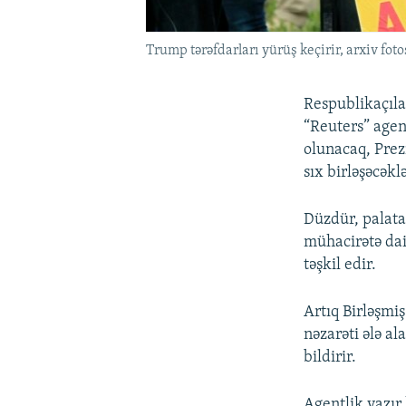
Trump tərəfdarları yürüş keçirir, arxiv fot
Respublikaçıla
“Reuters” agen
olunacaq, Pre
sıx birləşəcəklə
Düzdür, palata
mühacirətə dair
təşkil edir.
Artıq Birləşmi
nəzarəti ələ a
bildirir.
Agentlik yazır 