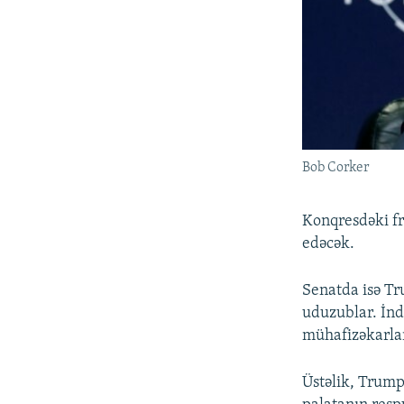
Bob Corker
Konqresdəki fr
edəcək.
Senatda isə Tr
uduzublar. İn
mühafizəkarlarl
Üstəlik, Trump