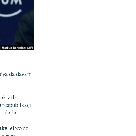
siya da davam
mokratlar
p
respublikaçı
bilərlər.
lake
, eləcə də