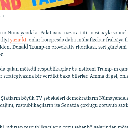
osu
rın Nümayəndələr Palatasına nəzarəti itirməsi nəylə sonuc
tliyi
yazır ki,
onlar konqresdə daha mühafizəkar fraksiya il
zident
Donald Trump
-ın provokativ ritorikası, sərt gündəmi
r.
da qalan mötədil respublikaçılar bu nəticəni Trump-ın qa
 strategiyasına bir verdikt baxa bilərlər. Amma di gəl, onla
ş Ştatların böyük TV şəbəkələri demokratların Nümayəndələ
lacağını, respublikaçıların isə Senatda çoxluğu qoruyub sax
ki, uduzan respublikaçıların çoxu şəhər bölgələrindən mötəd