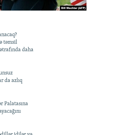
lanacaq?
ə təmsil
 ətrafında daha
nunsuz
r da azlıq
r Palatasına
layacağını
illər idilər və