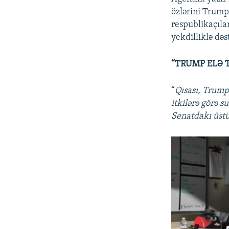
özlərini Trump
respublikaçılar
yekdilliklə dəs
“TRUMP ELƏ 
“
Qısası, Trump
itkilərə görə s
Senatdakı üst