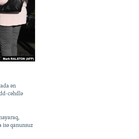
yada ən
idd-cəhdlə
mayaraq,
a isə qanunsuz