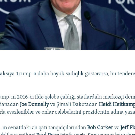
aksiya Trump-a daha böyük sadiqlik göstərərsə, bu tenden
ump-ın 2016-cı ildə qələbə çaldığı ştatlardakı mərkəzçi de
dianadan
Joe Donnelly
və Şimali Dakotadan
Heidi Heitkam
a əvəzləniblər və onlar qələbələrini prezidentin adına yaza 
-ın senatdakı ən qatı tənqidçilərindən
Bob Corker
və
Jeff F