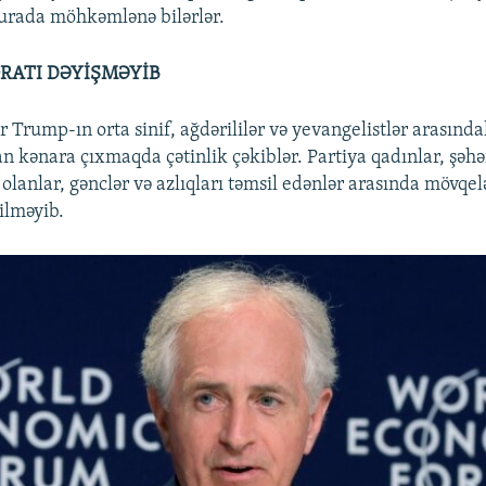
urada möhkəmlənə bilərlər.
RATI DƏYİŞMƏYİB
 Trump-ın orta sinif, ağdərililər və yevangelistlər arasında
n kənara çıxmaqda çətinlik çəkiblər. Partiya qadınlar, şəhər
 olanlar, gənclər və azlıqları təmsil edənlər arasında mövqel
lməyib.