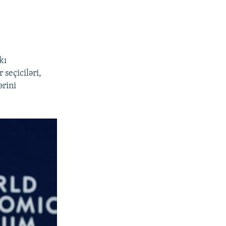
kı
 seçiciləri,
ərini