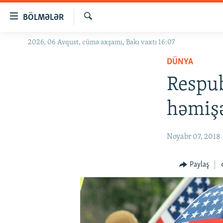
Keçid
BÖLMƏLƏR
linkləri
Axtar
Əsas
2026, 06 Avqust, cümə axşamı, Bakı vaxtı 16:07
GÜNDƏM
məzmuna
DÜNYA
#İZAHLA
qayıt
Əsas
Respub
KORRUPSIOMETR
naviqasiyaya
#ƏSLINDƏ
qayıt
həmişə
Axtarışa
FƏRQƏ BAX
keç
QANUNI DOĞRU
Noyabr 07, 2018
ARAŞDIRMA
Paylaş
MULTIMEDIA
RADIO ARXIV
VIDEO
HAQQIMIZDA
FOTOQALEREYA
OXU ZALI