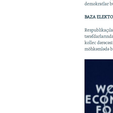
demokratlar b
BAZA ELEKTO
Respublikaçılar
tərəfdarlarında
kollec dərəcəsi
möhkəmlədə bi