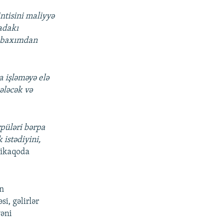
ntisini maliyyə
adakı
i baxımdan
a işləməyə elə
ələcək və
rpüləri bərpa
istədiyini,
Çikaqoda
in
i, gəlirlər
yəni