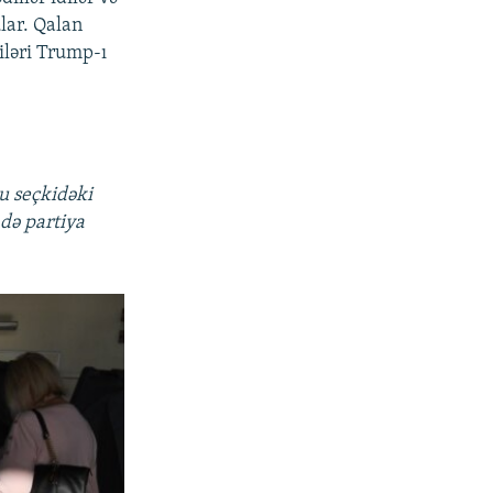
lar. Qalan
iləri Trump-ı
u seçkidəki
 də partiya