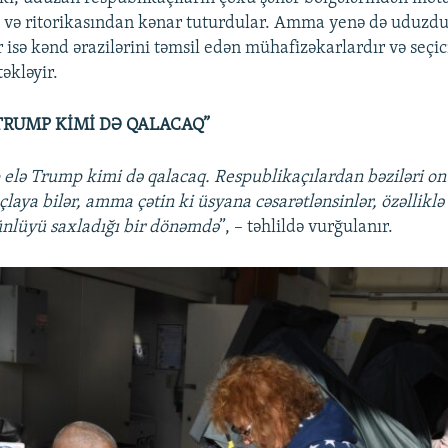
 və ritorikasından kənar tuturdular. Amma yenə də uduzdu
 isə kənd ərazilərini təmsil edən mühafizəkarlardır və seçic
təkləyir.
TRUMP KİMİ DƏ QALACAQ”
 elə Trump kimi də qalacaq. Respublikaçılardan bəziləri on
uçlaya bilər, amma çətin ki üsyana cəsarətlənsinlər, özəlliklə
ünlüyü saxladığı bir dönəmdə
”, – təhlildə vurğulanır.