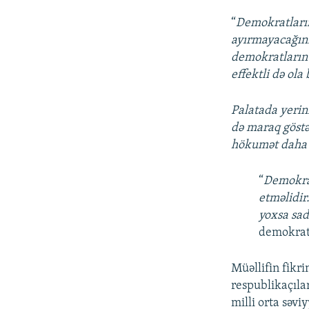
“
Demokratların
ayırmayacağını
demokratların
effektli də ola 
Palatada yerin
də maraq göstə
hökumət daha 
“
Demokrat
etməlidir
yoxsa sad
demokratl
Müəllifin fikri
respublikaçılar
milli orta səvi