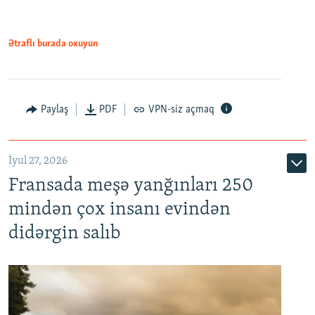
Ətraflı burada oxuyun
Paylaş
PDF
VPN-siz açmaq
İyul 27, 2026
Fransada meşə yanğınları 250
mindən çox insanı evindən
didərgin salıb