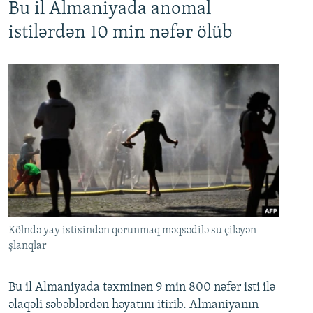
Bu il Almaniyada anomal
istilərdən 10 min nəfər ölüb
Kölndə yay istisindən qorunmaq məqsədilə su çiləyən
şlanqlar
Bu il Almaniyada təxminən 9 min 800 nəfər isti ilə
əlaqəli səbəblərdən həyatını itirib. Almaniyanın