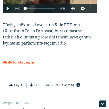
Auto
0:00
5:56
240p
Türkiyə hökuməti avqustun 5-də PKK-nın
360p
(Kürdüstan Fəhlə Partiyası) buraxılması və
480p
Auto
240p
360p
480p
tərksilah olunması prosesini tənzimləyən qanun
720p
layihəsini parlamentə təqdim edib.
720p
1080p
1080p
Ətraflı burada oxuyun
Paylaş
PDF
VPN-siz açmaq
Avqust 05, 2026