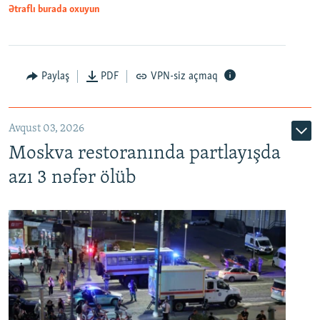
Ətraflı burada oxuyun
Paylaş
PDF
VPN-siz açmaq
Avqust 03, 2026
Moskva restoranında partlayışda
azı 3 nəfər ölüb