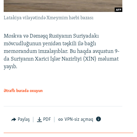
Latakiya vilayətində Xmeymim hərbi bazası
Moskva və Dəməşq Rusiyanın Suriyadakı
mövcudluğunun yenidən təşkili ilə bağlı
memorandum imzalayıblar. Bu haqda avqustun 9-
da Suriyanın Xarici İşlər Nazirliyi (XİN) məlumat
yayıb.
Ətraflı burada oxuyun
Paylaş
PDF
VPN-siz açmaq