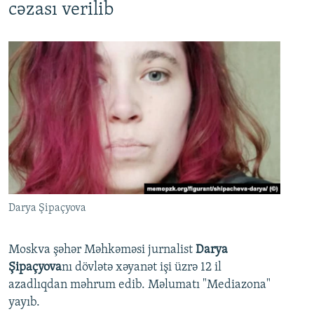
cəzası verilib
Darya Şipaçyova
Moskva şəhər Məhkəməsi jurnalist
Darya
Şipaçyova
nı dövlətə xəyanət işi üzrə 12 il
azadlıqdan məhrum edib. Məlumatı "Mediazona"
yayıb.