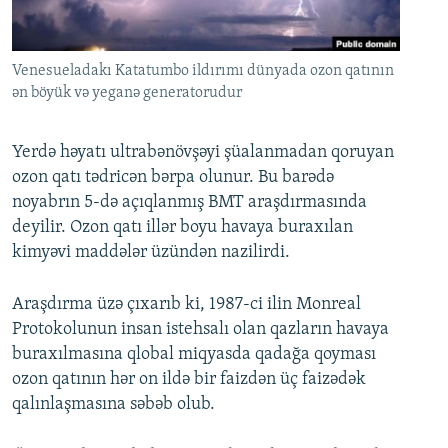
İNFOQRAFIKA
AZƏRBAYCAN ƏDƏBIYYATI KITABXANASI
MISSIYAMIZ
BIZI IZLƏ
KARIKATURA
İSLAM VƏ DEMOKRATIYA
PEŞƏ ETIKASI VƏ JURNALISTIKA STANDARTLARIMIZ
Venesueladakı Katatumbo ildırımı dünyada ozon qatının
İZ - MƏDƏNIYYƏT PROQRAMI
MATERIALLARIMIZDAN ISTIFADƏ
ən böyük və yeganə generatorudur
AZADLIQRADIOSU MOBIL TELEFONUNUZDA
RFE/RL-in bütün saytları
Yerdə həyatı ultrabənövşəyi şüalanmadan qoruyan
BIZIMLƏ ƏLAQƏ
ozon qatı tədricən bərpa olunur. Bu barədə
XƏBƏR BÜLLETENLƏRIMIZ
noyabrın 5-də açıqlanmış BMT araşdırmasında
deyilir. Ozon qatı illər boyu havaya buraxılan
kimyəvi maddələr üzündən nazilirdi.
Araşdırma üzə çıxarıb ki, 1987-ci ilin Monreal
Protokolunun insan istehsalı olan qazların havaya
buraxılmasına qlobal miqyasda qadağa qoyması
ozon qatının hər on ildə bir faizdən üç faizədək
qalınlaşmasına səbəb olub.