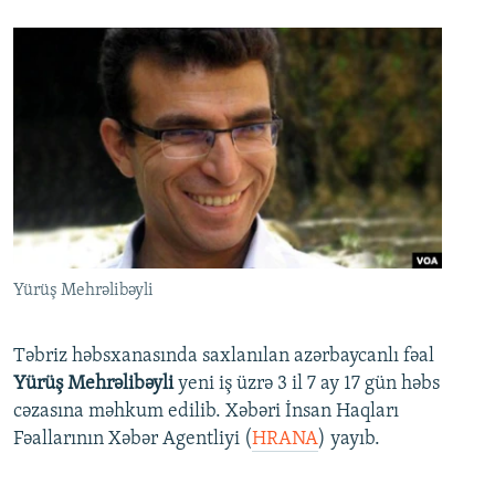
Yürüş Mehrəlibəyli
Təbriz həbsxanasında saxlanılan azərbaycanlı fəal
Yürüş Mehrəlibəyli
yeni iş üzrə 3 il 7 ay 17 gün həbs
cəzasına məhkum edilib. Xəbəri İnsan Haqları
Fəallarının Xəbər Agentliyi (
HRANA
) yayıb.