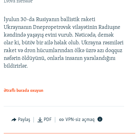
Lvova zərbələr
İyulun 30-da Rusiyanın ballistik raketi
Ukraynanın Dnepropetrovsk vilayətinin Radiuşne
kəndində yaşayış evini vurub. Nəticədə, demək
olar ki, bütöv bir ailə həlak olub. Ukrayna rəsmiləri
raket və dron hücumlarından ölkə üzrə azı doqquz
nəfərin öldüyünü, onlarla insanın yaralandığını
bildirirlər.
Ətraflı burada oxuyun
Paylaş
PDF
VPN-siz açmaq