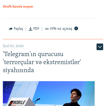
Ətraflı burada oxuyun
Paylaş
PDF
VPN-siz açmaq
İyul 30, 2026
'Telegram'ın qurucusu
'terrorçular və ekstremistlər'
siyahısında