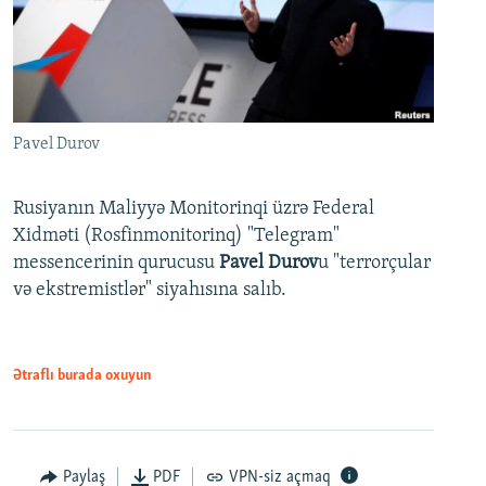
Pavel Durov
Rusiyanın Maliyyə Monitorinqi üzrə Federal
Xidməti (Rosfinmonitorinq) "Telegram"
messencerinin qurucusu
Pavel Durov
u "terrorçular
və ekstremistlər" siyahısına salıb.
Ətraflı burada oxuyun
Paylaş
PDF
VPN-siz açmaq