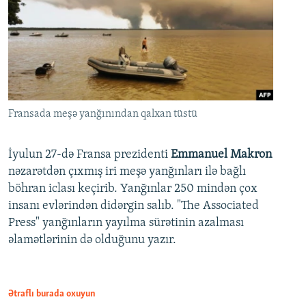
Fransada meşə yanğınından qalxan tüstü
İyulun 27-də Fransa prezidenti
Emmanuel Makron
nəzarətdən çıxmış iri meşə yanğınları ilə bağlı
böhran iclası keçirib. Yanğınlar 250 mindən çox
insanı evlərindən didərgin salıb. "The Associated
Press" yanğınların yayılma sürətinin azalması
əlamətlərinin də olduğunu yazır.
Ətraflı burada oxuyun