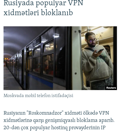
Rusiyada populyar VPN
xidmətləri bloklanıb
Moskvada mobil telefon istifadəçisi
Rusiyanın "Roskomnadzor" xidməti ölkədə VPN
xidmətlərinə qarşı genişmiqyaslı bloklama aparıb.
20-dən çox populyar hostinq provayderinin IP