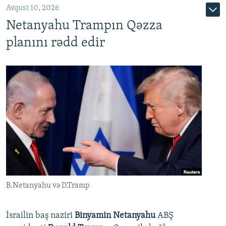
Avqust 10, 2026
Netanyahu Trampın Qəzza
planını rədd edir
B.Netanyahu və D.Tramp
İsrailin baş naziri
Binyamin Netanyahu
ABŞ