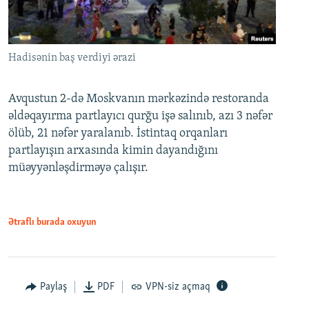
Hadisənin baş verdiyi ərazi
Avqustun 2-də Moskvanın mərkəzində restoranda
əldəqayırma partlayıcı qurğu işə salınıb, azı 3 nəfər
ölüb, 21 nəfər yaralanıb. İstintaq orqanları
partlayışın arxasında kimin dayandığını
müəyyənləşdirməyə çalışır.
Ətraflı burada oxuyun
Paylaş
PDF
VPN-siz açmaq