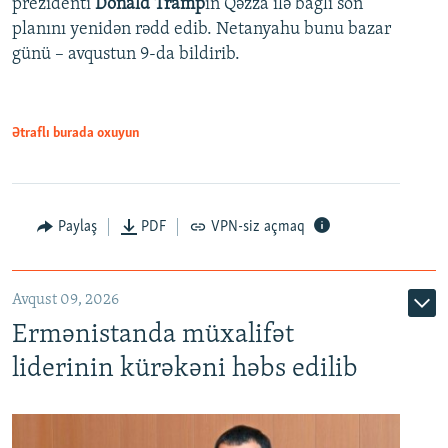
prezidenti
Donald Tramp
ın Qəzza ilə bağlı son
planını yenidən rədd edib. Netanyahu bunu bazar
günü – avqustun 9-da bildirib.
Ətraflı burada oxuyun
Paylaş
PDF
VPN-siz açmaq
Avqust 09, 2026
Ermənistanda müxalifət
liderinin kürəkəni həbs edilib