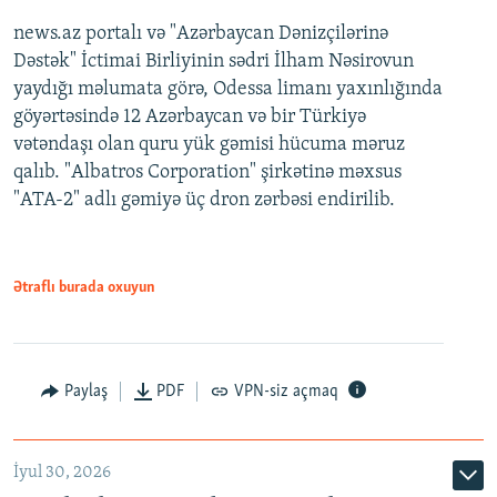
news.az portalı və "Azərbaycan Dənizçilərinə
Dəstək" İctimai Birliyinin sədri İlham Nəsirovun
yaydığı məlumata görə, Odessa limanı yaxınlığında
göyərtəsində 12 Azərbaycan və bir Türkiyə
vətəndaşı olan quru yük gəmisi hücuma məruz
qalıb. "Albatros Corporation" şirkətinə məxsus
"ATA-2" adlı gəmiyə üç dron zərbəsi endirilib.
Ətraflı burada oxuyun
Paylaş
PDF
VPN-siz açmaq
İyul 30, 2026