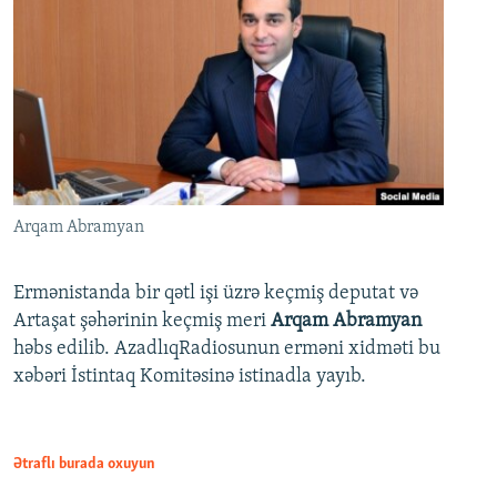
Arqam Abramyan
Ermənistanda bir qətl işi üzrə keçmiş deputat və
Artaşat şəhərinin keçmiş meri
Arqam Abramyan
həbs edilib. AzadlıqRadiosunun erməni xidməti bu
xəbəri İstintaq Komitəsinə istinadla yayıb.
Ətraflı burada oxuyun