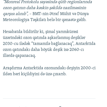
“Monreal Protokolu sayəsində qütb regionlarında
ozon qatının daha kəskin şəkildə nazilməsinin
qarşısı alınıb”,
– BMT-nin Ətraf Mühit və Dünya
Meteorologiya Təşkilatı belə bir qənaətə gəlib.
Hesabatda bildirilir ki, şimal yarımkürəsi
üzərindəki ozon qatında aşkarlanmış deşiklər
2030-cu ilədək “tamamilə bağlanacaq”, Antarktida
ozon qatındakı daha böyük deşik isə 2060-cı
illərdə qapanacaq.
Araşdırma Antarktida ozonundakı deşiyin 2000-ci
ildən bəri kiçildiyini də üzə çıxarıb.