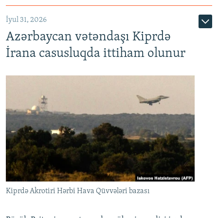
İyul 31, 2026
Azərbaycan vətəndaşı Kiprdə
İrana casusluqda ittiham olunur
Kiprdə Akrotiri Hərbi Hava Qüvvələri bazası