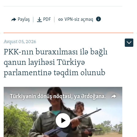
Paylaş
PDF
VPN-siz açmaq
Avqust 05, 2026
PKK-nın buraxılması ilə bağlı
qanun layihəsi Türkiyə
parlamentinə təqdim olunub
Türkiyənin dönüş nöqtəsi, ya Ərdoğana üçüncü şans: PKK ilə qəfil barışıq nə deməkdir?
No media source currently available