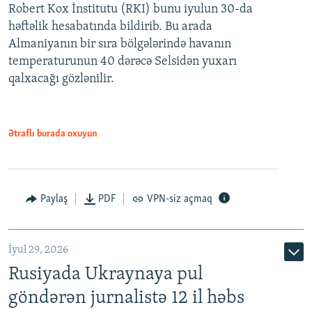
Robert Kox İnstitutu (RKI) bunu iyulun 30-da
həftəlik hesabatında bildirib. Bu arada
Almaniyanın bir sıra bölgələrində havanın
temperaturunun 40 dərəcə Selsidən yuxarı
qalxacağı gözlənilir.
Ətraflı burada oxuyun
Paylaş
PDF
VPN-siz açmaq
İyul 29, 2026
Rusiyada Ukraynaya pul
göndərən jurnalistə 12 il həbs