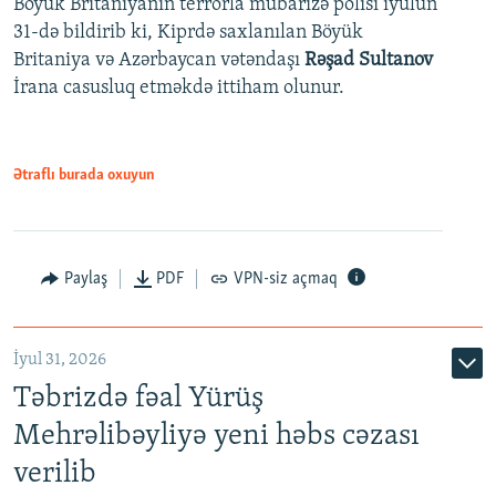
Böyük Britaniyanın terrorla mübarizə polisi iyulun
31-də bildirib ki, Kiprdə saxlanılan Böyük
Britaniya və Azərbaycan vətəndaşı
Rəşad Sultanov
İrana casusluq etməkdə ittiham olunur.
Ətraflı burada oxuyun
Paylaş
PDF
VPN-siz açmaq
İyul 31, 2026
Təbrizdə fəal Yürüş
Mehrəlibəyliyə yeni həbs cəzası
verilib