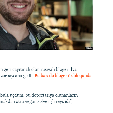
geri qayıtmalı olan rusiyalı bloger İlya
zərbaycana gəlib.
Bu barədə bloger öz bloqunda
nbula uçdum, bu deportasiya olunanların
kdən ötrü yeganə əlverişli reys idi”, -