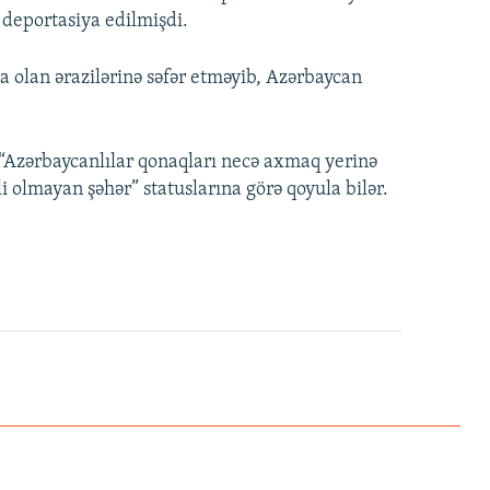
deportasiya edilmişdi.
nda olan ərazilərinə səfər etməyib, Azərbaycan
, “Azərbaycanlılar qonaqları necə axmaq yerinə
şli olmayan şəhər” statuslarına görə qoyula bilər.