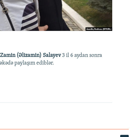
Zamin (Əlizamin) Salayev
3 il 6 aydan sonra
əbəkədə paylaşım ediblər.