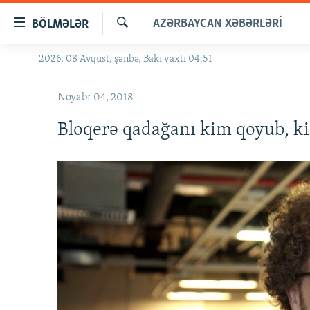
Keçid
AZƏRBAYCAN XƏBƏRLƏRI
BÖLMƏLƏR
linkləri
Axtar
Əsas
2026, 08 Avqust, şənbə, Bakı vaxtı 04:51
GÜNDƏM
məzmuna
#İZAHLA
qayıt
Noyabr 04, 2018
Əsas
KORRUPSIOMETR
naviqasiyaya
Bloqerə qadağanı kim qoyub, k
#ƏSLINDƏ
qayıt
Axtarışa
FƏRQƏ BAX
keç
QANUNI DOĞRU
ARAŞDIRMA
MULTIMEDIA
RADIO ARXIV
VIDEO
HAQQIMIZDA
FOTOQALEREYA
OXU ZALI