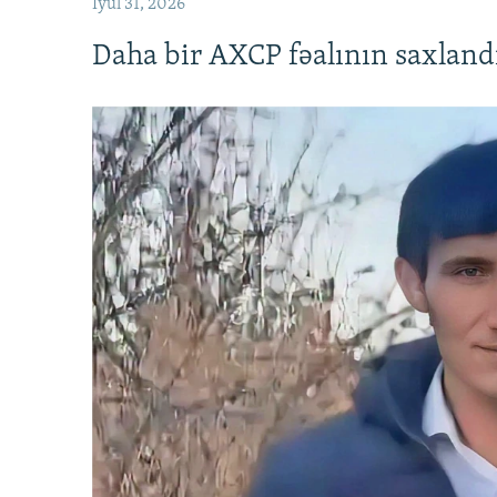
İyul 31, 2026
Daha bir AXCP fəalının saxlandığ