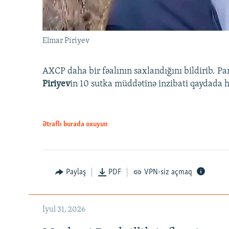
Elmar Piriyev
AXCP daha bir fəalının saxlandığını bildirib. Pa
Piriyev
in 10 sutka müddətinə inzibati qaydada hə
Ətraflı burada oxuyun
Paylaş
PDF
VPN-siz açmaq
İyul 31, 2026