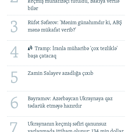
keçmiş mühafizəçi tutuldu, Bakıya verilə
bilər
3
Rüfət Səfərov: 'Mənim günahımdır ki, ABŞ
mənə mükafat verib?'
4
Tramp: İranla müharibə 'çox tezliklə'
başa çatacaq
5
Zamin Salayev azadlığa çıxıb
6
Bayramov: Azərbaycan Ukraynaya qaz
tədarük etməyə hazırdır
7
Ukraynanın keçmiş səfiri qanunsuz
varlanmada ittiham olunur: 134 min dollar