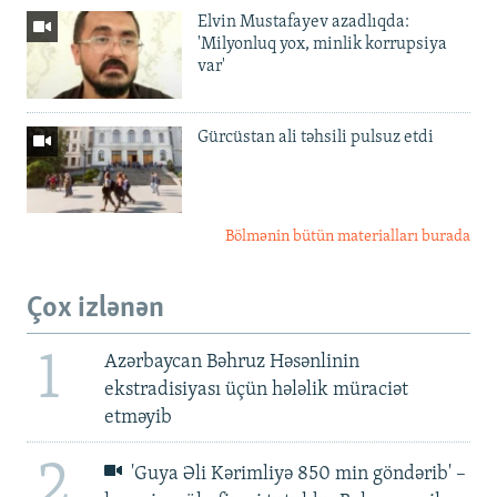
Elvin Mustafayev azadlıqda:
'Milyonluq yox, minlik korrupsiya
var'
Gürcüstan ali təhsili pulsuz etdi
Bölmənin bütün materialları burada
Çox izlənən
1
Azərbaycan Bəhruz Həsənlinin
ekstradisiyası üçün hələlik müraciət
etməyib
2
'Guya Əli Kərimliyə 850 min göndərib' –