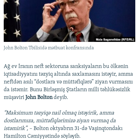
İNFOQRAFIKA
AZƏRBAYCAN ƏDƏBIYYATI KITABXANASI
MISSIYAMIZ
BIZI IZLƏ
KARIKATURA
İSLAM VƏ DEMOKRATIYA
PEŞƏ ETIKASI VƏ JURNALISTIKA STANDARTLARIMIZ
İZ - MƏDƏNIYYƏT PROQRAMI
MATERIALLARIMIZDAN ISTIFADƏ
AZADLIQRADIOSU MOBIL TELEFONUNUZDA
RFE/RL-in bütün saytları
John Bolton Tbilisidə mətbuat konfransında
BIZIMLƏ ƏLAQƏ
XƏBƏR BÜLLETENLƏRIMIZ
Ağ ev İranın neft sektoruna sanksiyaların bu ölkənin
iqtisadiyyatını təzyiq altında saxlamasını istəyir, amma
neftdən asılı “dostlara və müttəfiqlərə” ziyan vurmasını
da istəmir. Bunu Birləşmiş Ştatların milli təhlükəsizlik
müşaviri
John Bolton
deyib.
“Maksimum təzyiqə nail olmaq istəyirik, amma
dostlarımıza, müttəfiqlərimizə ziyan vurmaq da
istəmirik”,
– Bolton oktyabrın 31-də Vaşinqtondakı
Hamilton Cəmiyyətində söyləyib.