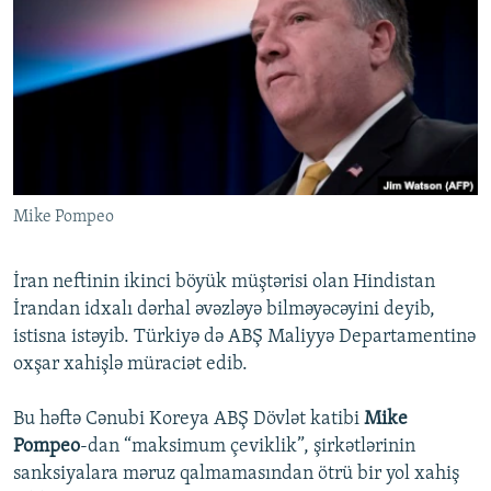
Mike Pompeo
İran neftinin ikinci böyük müştərisi olan Hindistan
İrandan idxalı dərhal əvəzləyə bilməyəcəyini deyib,
istisna istəyib. Türkiyə də ABŞ Maliyyə Departamentinə
oxşar xahişlə müraciət edib.
Bu həftə Cənubi Koreya ABŞ Dövlət katibi
Mike
Pompeo
-dan “maksimum çeviklik”, şirkətlərinin
sanksiyalara məruz qalmamasından ötrü bir yol xahiş