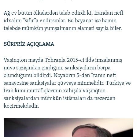
Ağ ev bütün ölkələrdən tələb edirdi ki, İrandan neft
idxalını “sıfır”a endirsinlər. Bu bəyanat isə həmin
tələbdə mümkün yumşalmanın əlaməti sayıla bilər.
SÜRPRİZ AÇIQLAMA
Vaşinqton mayda Tehranla 2015-ci ildə imzalanmış
nüvə sazişindən çıxdığını, sanksiyaların bərpa
olunduğunu bildirdi. Noyabrın 5-dən İranın neft
sənayesinə sanksiyalar qüvvəyə minməlidir. Türkiyə və
İran kimi müttəfiqlərinin xahişilə Vaşinqton
sanksiyalardan mümkün istisnaları da nəzərdən
keçirməkdədir.