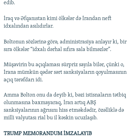
edib.
İraq və Əfqanıstan kimi ölkələr də İrandan neft
idxalından asılıdırlar.
Boltonun sözlərinə görə, administrasiya anlayır ki, bir
sıra ölkələr “idxalı dərhal sıfıra sala bilməzlər”.
Müşavirin bu açıqlaması sürpriz sayıla bilər, çünki o,
İrana mümkün qədər sərt sanksiyaların qoyulmasının
açıq tərəfdarı idi.
Amma Bolton onu da deyib ki, bəzi istisnaların tətbiq
olunmasına baxmayaraq, İran artıq ABŞ
sanksiyalarının ağrısını hiss etməkdədir, özəlliklə də
milli valyutası rial bu il kəskin ucuzlaşıb.
TRUMP MEMORANDUM İMZALAYIB