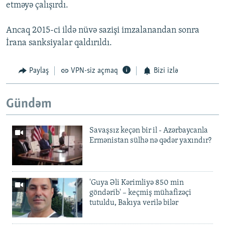
etməyə çalışırdı.
Ancaq 2015-ci ildə nüvə sazişi imzalanandan sonra
İrana sanksiyalar qaldırıldı.
Paylaş
VPN-siz açmaq
Bizi izlə
Gündəm
Savaşsız keçən bir il - Azərbaycanla
Ermənistan sülhə nə qədər yaxındır?
'Guya Əli Kərimliyə 850 min
göndərib' – keçmiş mühafizəçi
tutuldu, Bakıya verilə bilər