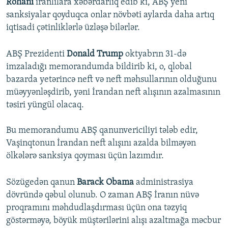
Rohani
iranlılara xəbərdarlıq edib ki, ABŞ yeni
sanksiyalar qoyduqca onlar növbəti aylarda daha artıq
iqtisadi çətinliklərlə üzləşə bilərlər.
ABŞ Prezidenti
Donald Trump
oktyabrın 31-də
imzaladığı memorandumda bildirib ki, o, qlobal
bazarda yetərincə neft və neft məhsullarının olduğunu
müəyyənləşdirib, yəni İrandan neft alışının azalmasının
təsiri yüngül olacaq.
Bu memorandumu ABŞ qanunvericiliyi tələb edir,
Vaşinqtonun İrandan neft alışını azalda bilməyən
ölkələrə sanksiya qoyması üçün lazımdır.
Sözügedən qanun
Barack Obama
administrasiya
dövründə qəbul olunub. O zaman ABŞ İranın nüvə
proqramını məhdudlaşdırması üçün ona təzyiq
göstərməyə, böyük müştərilərini alışı azaltmağa məcbur