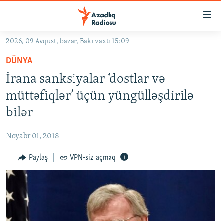
Keçid
linkləri
Əsas
2026, 09 Avqust, bazar, Bakı vaxtı 15:09
məzmuna
GÜNDƏM
DÜNYA
qayıt
#İZAHLA
Əsas
İrana sanksiyalar ‘dostlar və
KORRUPSIOMETR
naviqasiyaya
müttəfiqlər’ üçün yüngülləşdirilə
qayıt
#ƏSLINDƏ
bilər
Axtarışa
FƏRQƏ BAX
keç
Noyabr 01, 2018
QANUNI DOĞRU
Paylaş
VPN-siz açmaq
ARAŞDIRMA
MULTIMEDIA
RADIO ARXIV
VIDEO
HAQQIMIZDA
FOTOQALEREYA
OXU ZALI