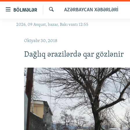
Keçid
AZƏRBAYCAN XƏBƏRLƏRI
BÖLMƏLƏR
linkləri
Axtar
Əsas
2026, 09 Avqust, bazar, Bakı vaxtı 12:55
GÜNDƏM
məzmuna
#İZAHLA
qayıt
Oktyabr 30, 2018
Əsas
KORRUPSIOMETR
naviqasiyaya
Dağlıq ərazilərdə qar gözlənir
#ƏSLINDƏ
qayıt
Axtarışa
FƏRQƏ BAX
keç
QANUNI DOĞRU
ARAŞDIRMA
MULTIMEDIA
RADIO ARXIV
VIDEO
HAQQIMIZDA
FOTOQALEREYA
OXU ZALI