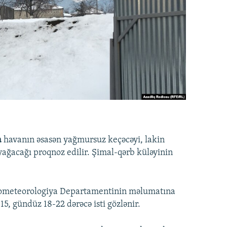
a
havanın əsasən yağmursuz keçəcəyi, lakin
ağacağı proqnoz edilir. Şimal-qərb küləyinin
idrometeorologiya Departamentinin məlumatına
5, gündüz 18-22 dərəcə isti gözlənir.