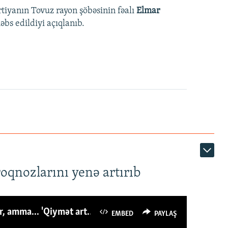
rtiyanın Tovuz rayon şöbəsinin fəalı
Elmar
bs edildiyi açıqlanıb.
roqnozlarını yenə artırıb
Azərbaycanlı avropalıdan iki dəfə az ət yeyir, amma... 'Qiymət artımı qaçılmazdır'
EMBED
PAYLAŞ