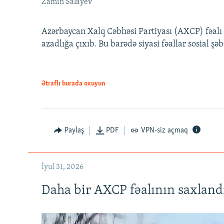
Zamin Salayev
Azərbaycan Xalq Cəbhəsi Partiyası (AXCP) fəalı
azadlığa çıxıb. Bu barədə siyasi fəallar sosial ş
Ətraflı burada oxuyun
Paylaş
PDF
VPN-siz açmaq
İyul 31, 2026
Daha bir AXCP fəalının saxlandığ