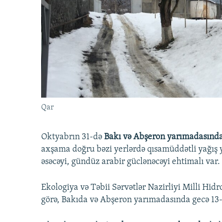
İNFOQRAFIKA
AZƏRBAYCAN ƏDƏBIYYATI KITABXANASI
MISSIYAMIZ
KARIKATURA
İSLAM VƏ DEMOKRATIYA
PEŞƏ ETIKASI VƏ JURNALISTIKA
STANDARTLARIMIZ
İZ - MƏDƏNIYYƏT PROQRAMI
MATERIALLARIMIZDAN ISTIFADƏ
AZADLIQRADIOSU MOBIL TELEFONUNUZDA
BIZIMLƏ ƏLAQƏ
XƏBƏR BÜLLETENLƏRIMIZ
Qar
Oktyabrın 31-də
Bakı və Abşeron yarımadasınd
axşama doğru bəzi yerlərdə qısamüddətli yağış y
əsəcəyi, gündüz arabir güclənəcəyi ehtimalı var.
Ekologiya və Təbii Sərvətlər Nazirliyi Milli H
görə, Bakıda və Abşeron yarımadasında gecə 13-1