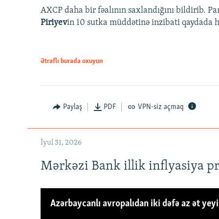
AXCP daha bir fəalının saxlandığını bildirib. Pa
Piriyev
in 10 sutka müddətinə inzibati qaydada hə
Ətraflı burada oxuyun
Paylaş
PDF
VPN-siz açmaq
İyul 31, 2026
Mərkəzi Bank illik inflyasiya p