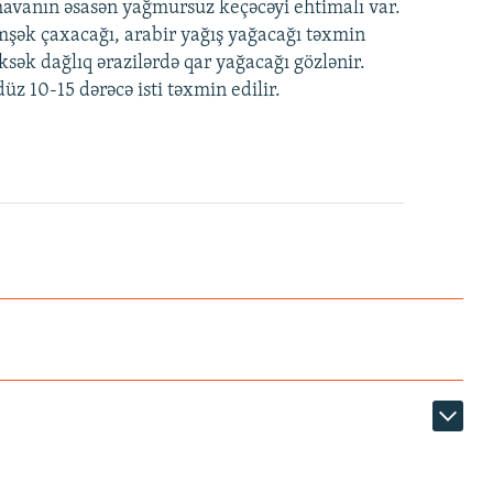
avanın əsasən yağmursuz keçəcəyi ehtimalı var.
mşək çaxacağı, arabir yağış yağacağı təxmin
üksək dağlıq ərazilərdə qar yağacağı gözlənir.
üz 10-15 dərəcə isti təxmin edilir.