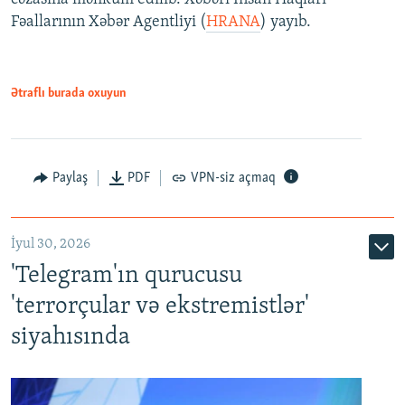
Fəallarının Xəbər Agentliyi (
HRANA
) yayıb.
Ətraflı burada oxuyun
Paylaş
PDF
VPN-siz açmaq
İyul 30, 2026
'Telegram'ın qurucusu
'terrorçular və ekstremistlər'
siyahısında