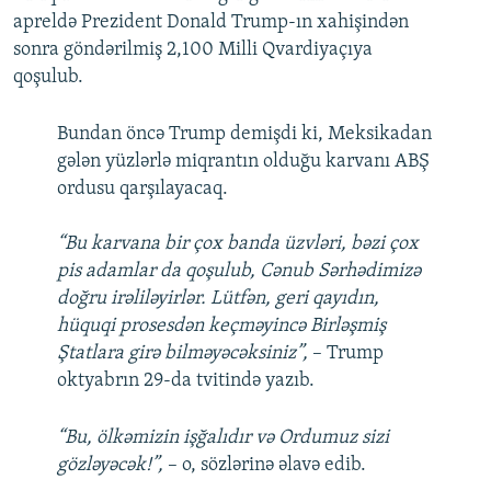
apreldə Prezident Donald Trump-ın xahişindən
sonra göndərilmiş 2,100 Milli Qvardiyaçıya
qoşulub.
Bundan öncə Trump demişdi ki, Meksikadan
gələn yüzlərlə miqrantın olduğu karvanı ABŞ
ordusu qarşılayacaq.
“Bu karvana bir çox banda üzvləri, bəzi çox
pis adamlar da qoşulub, Cənub Sərhədimizə
doğru irəliləyirlər. Lütfən, geri qayıdın,
hüquqi prosesdən keçməyincə Birləşmiş
Ştatlara girə bilməyəcəksiniz”,
– Trump
oktyabrın 29-da tvitində yazıb.
“Bu, ölkəmizin işğalıdır və Ordumuz sizi
gözləyəcək!”,
– o, sözlərinə əlavə edib.