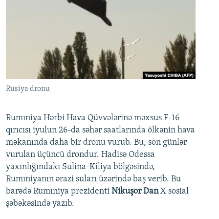
Rusiya dronu
Rumıniya Hərbi Hava Qüvvələrinə məxsus F-16
qırıcısı iyulun 26-da səhər saatlarında ölkənin hava
məkanında daha bir dronu vurub. Bu, son günlər
vurulan üçüncü drondur. Hadisə Odessa
yaxınlığındakı Sulina-Kiliya bölgəsində,
Rumıniyanın ərazi suları üzərində baş verib. Bu
barədə Rumıniya prezidenti
Nikuşor Dan
X sosial
şəbəkəsində yazıb.