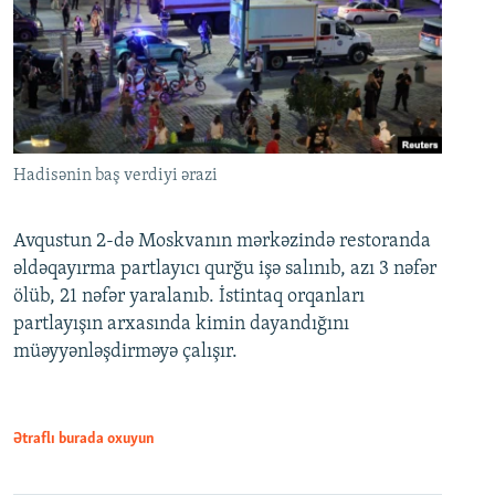
Hadisənin baş verdiyi ərazi
Avqustun 2-də Moskvanın mərkəzində restoranda
əldəqayırma partlayıcı qurğu işə salınıb, azı 3 nəfər
ölüb, 21 nəfər yaralanıb. İstintaq orqanları
partlayışın arxasında kimin dayandığını
müəyyənləşdirməyə çalışır.
Ətraflı burada oxuyun