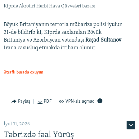
Kiprdə Akrotiri Hərbi Hava Qüvvələri bazası
Böyük Britaniyanın terrorla mübarizə polisi iyulun
31-də bildirib ki, Kiprdə saxlanılan Böyük
Britaniya və Azərbaycan vətəndaşı
Rəşad Sultanov
İrana casusluq etməkdə ittiham olunur.
Ətraflı burada oxuyun
Paylaş
PDF
VPN-siz açmaq
İyul 31, 2026
Təbrizdə fəal Yürüş