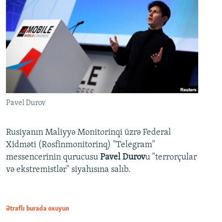
Pavel Durov
Rusiyanın Maliyyə Monitorinqi üzrə Federal
Xidməti (Rosfinmonitorinq) "Telegram"
messencerinin qurucusu
Pavel Durov
u "terrorçular
və ekstremistlər" siyahısına salıb.
Ətraflı burada oxuyun