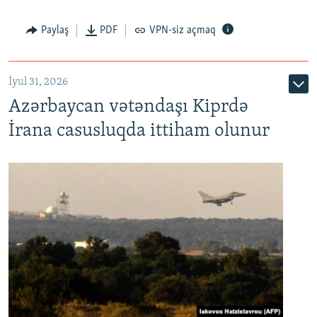
Paylaş
PDF
VPN-siz açmaq
İyul 31, 2026
Azərbaycan vətəndaşı Kiprdə
İrana casusluqda ittiham olunur