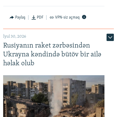
Paylaş
PDF
VPN-siz açmaq
İyul 30, 2026
Rusiyanın raket zərbəsindən
Ukrayna kəndində bütöv bir ailə
həlak olub