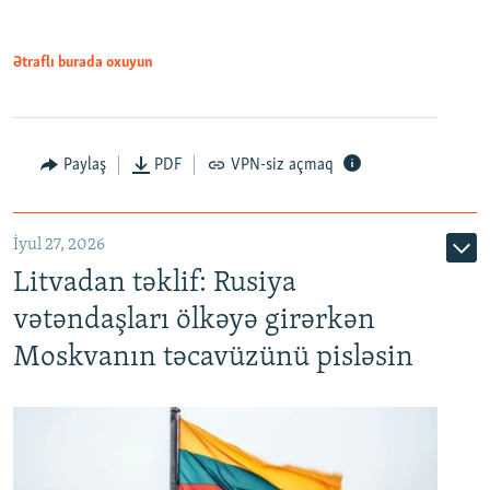
Ətraflı burada oxuyun
Paylaş
PDF
VPN-siz açmaq
İyul 27, 2026
Litvadan təklif: Rusiya
vətəndaşları ölkəyə girərkən
Moskvanın təcavüzünü pisləsin