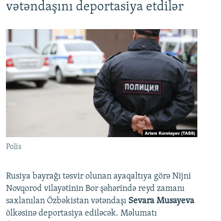
vətəndaşını deportasiya etdilər
Polis
Rusiya bayrağı təsvir olunan ayaqaltıya görə Nijni
Novqorod vilayətinin Bor şəhərində reyd zamanı
saxlanılan Özbəkistan vətəndaşı
Sevara Musayeva
ölkəsinə deportasiya ediləcək. Məlumatı