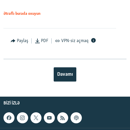
Ətraflı burada oxuyun
Paylaş
PDF
VPN-siz açmaq
Davamı
BIZI IZLƏ