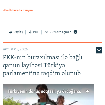
Ətraflı burada oxuyun
Paylaş
PDF
VPN-siz açmaq
Avqust 05, 2026
PKK-nın buraxılması ilə bağlı
qanun layihəsi Türkiyə
parlamentinə təqdim olunub
Türkiyənin dönüş nöqtəsi, ya Ərdoğana üçüncü şans: PKK ilə qəfil barışıq nə deməkdir?