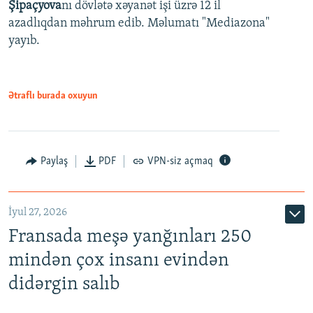
Şipaçyova
nı dövlətə xəyanət işi üzrə 12 il
azadlıqdan məhrum edib. Məlumatı "Mediazona"
yayıb.
Ətraflı burada oxuyun
Paylaş
PDF
VPN-siz açmaq
İyul 27, 2026
Fransada meşə yanğınları 250
mindən çox insanı evindən
didərgin salıb