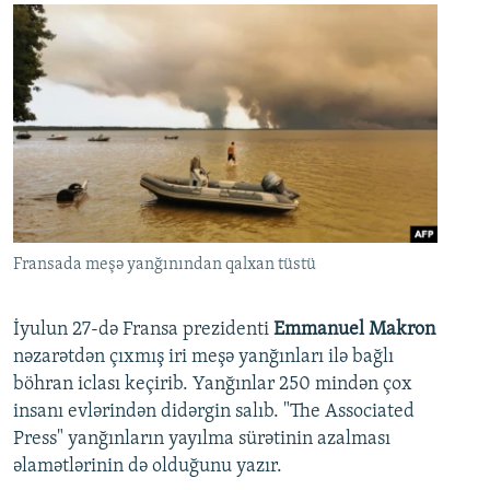
Fransada meşə yanğınından qalxan tüstü
İyulun 27-də Fransa prezidenti
Emmanuel Makron
nəzarətdən çıxmış iri meşə yanğınları ilə bağlı
böhran iclası keçirib. Yanğınlar 250 mindən çox
insanı evlərindən didərgin salıb. "The Associated
Press" yanğınların yayılma sürətinin azalması
əlamətlərinin də olduğunu yazır.