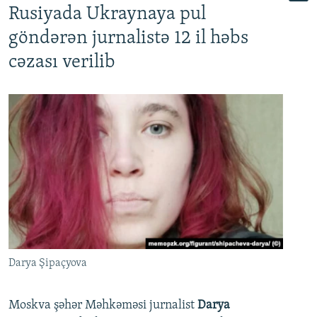
Rusiyada Ukraynaya pul
göndərən jurnalistə 12 il həbs
cəzası verilib
Darya Şipaçyova
Moskva şəhər Məhkəməsi jurnalist
Darya