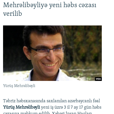
Mehrəlibəyliyə yeni həbs cəzası
verilib
Yürüş Mehrəlibəyli
Təbriz həbsxanasında saxlanılan azərbaycanlı fəal
Yürüş Mehrəlibəyli
yeni iş üzrə 3 il 7 ay 17 gün həbs
cəzasına məhkum edilib. Xəbəri İnsan Haqları