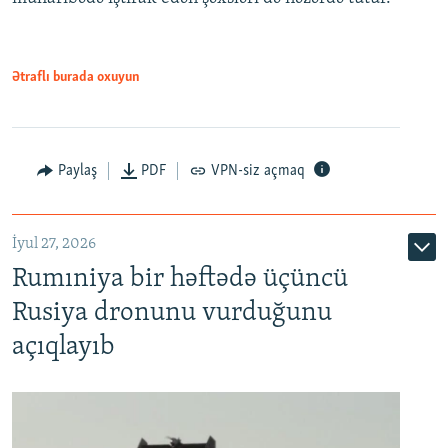
Ətraflı burada oxuyun
Paylaş
PDF
VPN-siz açmaq
İyul 27, 2026
Rumıniya bir həftədə üçüncü
Rusiya dronunu vurduğunu
açıqlayıb