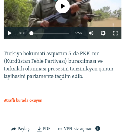
No media source currently available
Auto
0:00
5:56
240p
Türkiyə hökuməti avqustun 5-də PKK-nın
360p
(Kürdüstan Fəhlə Partiyası) buraxılması və
480p
Auto
240p
360p
480p
tərksilah olunması prosesini tənzimləyən qanun
720p
layihəsini parlamentə təqdim edib.
720p
1080p
1080p
Ətraflı burada oxuyun
Paylaş
PDF
VPN-siz açmaq