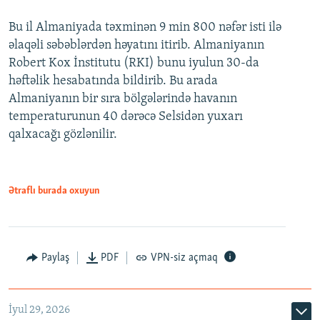
Bu il Almaniyada təxminən 9 min 800 nəfər isti ilə
əlaqəli səbəblərdən həyatını itirib. Almaniyanın
Robert Kox İnstitutu (RKI) bunu iyulun 30-da
həftəlik hesabatında bildirib. Bu arada
Almaniyanın bir sıra bölgələrində havanın
temperaturunun 40 dərəcə Selsidən yuxarı
qalxacağı gözlənilir.
Ətraflı burada oxuyun
Paylaş
PDF
VPN-siz açmaq
İyul 29, 2026