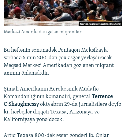
İNFOQRAFIKA
AZƏRBAYCAN ƏDƏBIYYATI KITABXANASI
MISSIYAMIZ
BIZI IZLƏ
KARIKATURA
İSLAM VƏ DEMOKRATIYA
PEŞƏ ETIKASI VƏ JURNALISTIKA STANDARTLARIMIZ
İZ - MƏDƏNIYYƏT PROQRAMI
MATERIALLARIMIZDAN ISTIFADƏ
Mərkəzi Amerikadan gələn miqrantlar
AZADLIQRADIOSU MOBIL TELEFONUNUZDA
RFE/RL-in bütün saytları
BIZIMLƏ ƏLAQƏ
Bu həftənin sonunadək Pentaqon Meksikayla
sərhədə 5 min 200-dən çox əsgər yerləşdirəcək.
XƏBƏR BÜLLETENLƏRIMIZ
Məqsəd Mərkəzi Amerikadan gözlənən miqrant
axınını önləməkdir.
Şimali Amerikanın Aerokosmik Müdafiə
Komandanlığının komandiri, general
Terrence
O'Shaughnessy
oktyabrın 29-da jurnalistlərə deyib
ki, hərbçilər diqqəti Texasa, Arizonaya və
Kaliforniyaya yönəldəcək.
Artıq Texasa 800-dək əsgər göndərilib. Onlar