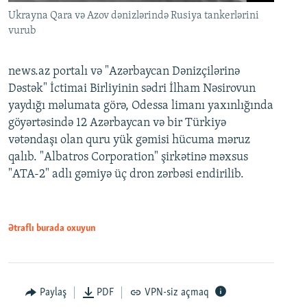
Ukrayna Qara və Azov dənizlərində Rusiya tankerlərini
vurub
news.az portalı və "Azərbaycan Dənizçilərinə
Dəstək" İctimai Birliyinin sədri İlham Nəsirovun
yaydığı məlumata görə, Odessa limanı yaxınlığında
göyərtəsində 12 Azərbaycan və bir Türkiyə
vətəndaşı olan quru yük gəmisi hücuma məruz
qalıb. "Albatros Corporation" şirkətinə məxsus
"ATA-2" adlı gəmiyə üç dron zərbəsi endirilib.
Ətraflı burada oxuyun
Paylaş
PDF
VPN-siz açmaq