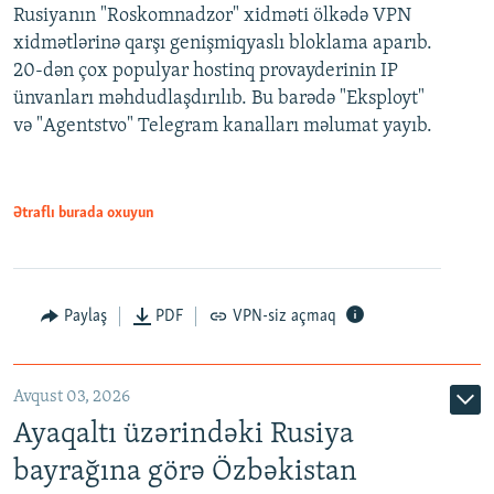
Rusiyanın "Roskomnadzor" xidməti ölkədə VPN
xidmətlərinə qarşı genişmiqyaslı bloklama aparıb.
20-dən çox populyar hostinq provayderinin IP
ünvanları məhdudlaşdırılıb. Bu barədə "Eksployt"
və "Agentstvo" Telegram kanalları məlumat yayıb.
Ətraflı burada oxuyun
Paylaş
PDF
VPN-siz açmaq
Avqust 03, 2026
Ayaqaltı üzərindəki Rusiya
bayrağına görə Özbəkistan