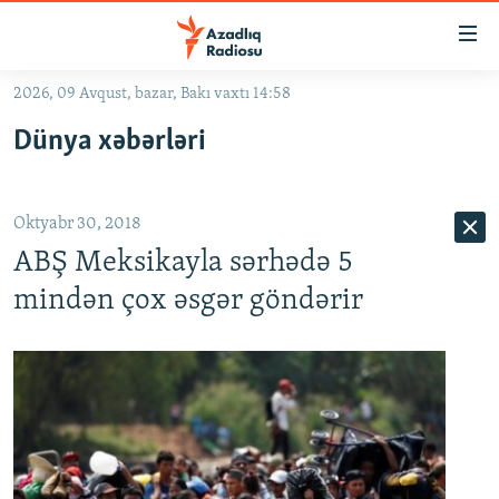
Keçid
linkləri
Əsas
2026, 09 Avqust, bazar, Bakı vaxtı 14:58
məzmuna
GÜNDƏM
Dünya xəbərləri
qayıt
#İZAHLA
Əsas
KORRUPSIOMETR
naviqasiyaya
Oktyabr 30, 2018
qayıt
#ƏSLINDƏ
Axtarışa
ABŞ Meksikayla sərhədə 5
FƏRQƏ BAX
keç
mindən çox əsgər göndərir
QANUNI DOĞRU
ARAŞDIRMA
MULTIMEDIA
RADIO ARXIV
VIDEO
HAQQIMIZDA
FOTOQALEREYA
OXU ZALI