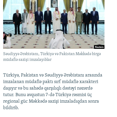
Səudiyyə Ərəbistanı, Türkiyə və Pakistan Məkkədə birgə
müdafiə sazişi imzalayıblar
Türkiyə, Pakistan və Səudiyyə Ərəbistanı arasında
imzalanan müdafiə paktı sırf müdafiə xarakteri
daşıyır və bu sahədə qarşılıqlı dəstəyi nəzərdə
tutur. Bunu avqustun 7-də Türkiyə rəsmisi üç
regional güc Məkkədə sazişi imzaladıqdan sonra
bildirib.