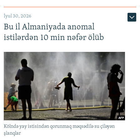
İyul 30, 2026
Bu il Almaniyada anomal
istilərdən 10 min nəfər ölüb
Kölndə yay istisindən qorunmaq məqsədilə su çiləyən
şlanqlar