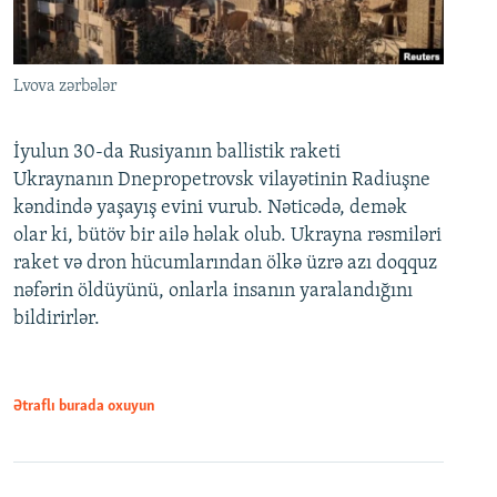
Lvova zərbələr
İyulun 30-da Rusiyanın ballistik raketi
Ukraynanın Dnepropetrovsk vilayətinin Radiuşne
kəndində yaşayış evini vurub. Nəticədə, demək
olar ki, bütöv bir ailə həlak olub. Ukrayna rəsmiləri
raket və dron hücumlarından ölkə üzrə azı doqquz
nəfərin öldüyünü, onlarla insanın yaralandığını
bildirirlər.
Ətraflı burada oxuyun