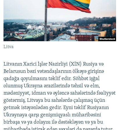
Litva
Litvanın Xarici İşlər Nazirliyi (XİN) Rusiya və
Belarusun bəzi vətəndaşlarının ölkəyə girişinə
qadağa qoyulmasını təklif edir. Söhbət işğal
olunmuş Ukrayna ərazilərində təhsil və elm,
mədəniyyət, idman və əyləncə sahələrində fəaliyyət
göstərmiş, Litvaya bu sahələrdə çalışmaq üçün
getmək istəyənlədən gedir. Eyni təklif Rusiyanın
Ukraynaya qarşı genişmiqyaslı müharibəsini
birbaşa və ya dolayısı ilə dəstəkləyən və ya bu
müharibədə iştirak edən şəxsləri də nəzərdə tutur.