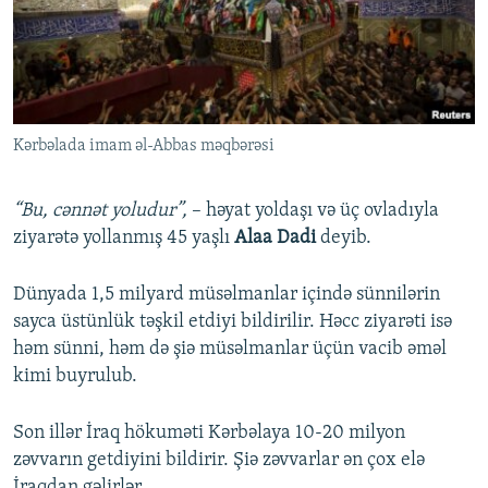
Kərbəlada imam əl-Abbas məqbərəsi
“Bu, cənnət yoludur”,
– həyat yoldaşı və üç ovladıyla
ziyarətə yollanmış 45 yaşlı
Alaa Dadi
deyib.
Dünyada 1,5 milyard müsəlmanlar içində sünnilərin
sayca üstünlük təşkil etdiyi bildirilir. Həcc ziyarəti isə
həm sünni, həm də şiə müsəlmanlar üçün vacib əməl
kimi buyrulub.
Son illər İraq hökuməti Kərbəlaya 10-20 milyon
zəvvarın getdiyini bildirir. Şiə zəvvarlar ən çox elə
İraqdan gəlirlər.