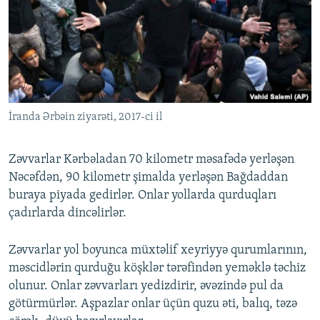
İranda Ərbəin ziyarəti, 2017-ci il
Zəvvarlar Kərbəladan 70 kilometr məsafədə yerləşən
Nəcəfdən, 90 kilometr şimalda yerləşən Bağdaddan
buraya piyada gedirlər. Onlar yollarda qurduqları
çadırlarda dincəlirlər.
Zəvvarlar yol boyunca müxtəlif xeyriyyə qurumlarının,
məscidlərin qurduğu köşklər tərəfindən yeməklə təchiz
olunur. Onlar zəvvarları yedizdirir, əvəzində pul da
götürmürlər. Aşpazlar onlar üçün quzu əti, balıq, təzə