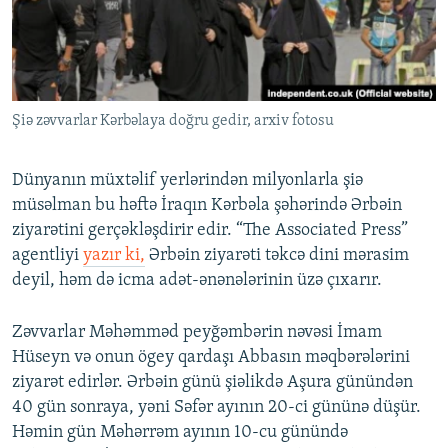
İNFOQRAFIKA
AZƏRBAYCAN ƏDƏBIYYATI KITABXANASI
MISSIYAMIZ
BIZI IZLƏ
KARIKATURA
İSLAM VƏ DEMOKRATIYA
PEŞƏ ETIKASI VƏ JURNALISTIKA STANDARTLARIMIZ
İZ - MƏDƏNIYYƏT PROQRAMI
MATERIALLARIMIZDAN ISTIFADƏ
Şiə zəvvarlar Kərbəlaya doğru gedir, arxiv fotosu
AZADLIQRADIOSU MOBIL TELEFONUNUZDA
RFE/RL-in bütün saytları
BIZIMLƏ ƏLAQƏ
Dünyanın müxtəlif yerlərindən milyonlarla şiə
XƏBƏR BÜLLETENLƏRIMIZ
müsəlman bu həftə İraqın Kərbəla şəhərində Ərbəin
ziyarətini gerçəkləşdirir edir. “The Associated Press”
agentliyi
yazır ki,
Ərbəin ziyarəti təkcə dini mərasim
deyil, həm də icma adət-ənənələrinin üzə çıxarır.
Zəvvarlar Məhəmməd peyğəmbərin nəvəsi İmam
Hüseyn və onun ögey qardaşı Abbasın məqbərələrini
ziyarət edirlər. Ərbəin günü şiəlikdə Aşura günündən
40 gün sonraya, yəni Səfər ayının 20-ci gününə düşür.
Həmin gün Məhərrəm ayının 10-cu günündə