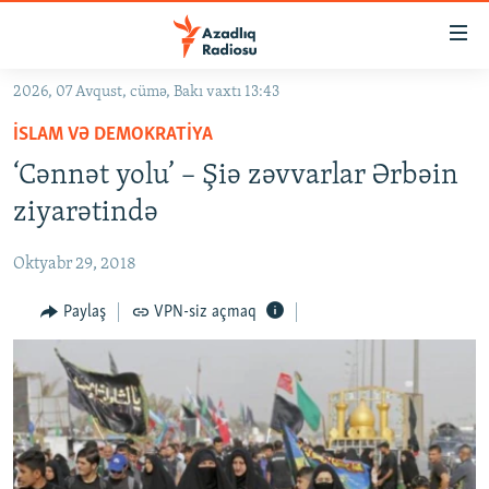
Keçid
linkləri
Əsas
2026, 07 Avqust, cümə, Bakı vaxtı 13:43
məzmuna
GÜNDƏM
İSLAM VƏ DEMOKRATIYA
qayıt
#İZAHLA
Əsas
‘Cənnət yolu’ – Şiə zəvvarlar Ərbəin
KORRUPSIOMETR
naviqasiyaya
ziyarətində
qayıt
#ƏSLINDƏ
Axtarışa
Oktyabr 29, 2018
FƏRQƏ BAX
keç
QANUNI DOĞRU
Paylaş
VPN-siz açmaq
ARAŞDIRMA
MULTIMEDIA
RADIO ARXIV
VIDEO
HAQQIMIZDA
FOTOQALEREYA
OXU ZALI