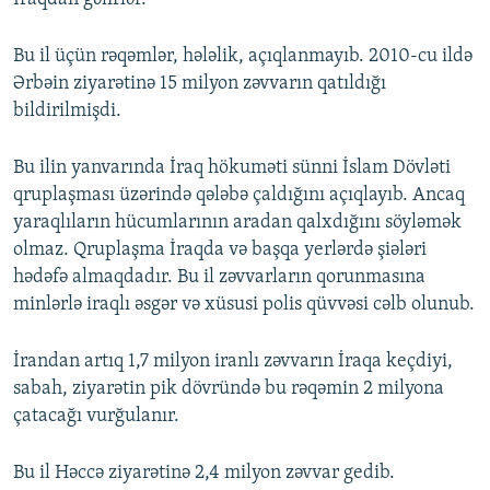
Bu il üçün rəqəmlər, hələlik, açıqlanmayıb. 2010-cu ildə
Ərbəin ziyarətinə 15 milyon zəvvarın qatıldığı
bildirilmişdi.
Bu ilin yanvarında İraq hökuməti sünni İslam Dövləti
qruplaşması üzərində qələbə çaldığını açıqlayıb. Ancaq
yaraqlıların hücumlarının aradan qalxdığını söyləmək
olmaz. Qruplaşma İraqda və başqa yerlərdə şiələri
hədəfə almaqdadır. Bu il zəvvarların qorunmasına
minlərlə iraqlı əsgər və xüsusi polis qüvvəsi cəlb olunub.
İrandan artıq 1,7 milyon iranlı zəvvarın İraqa keçdiyi,
sabah, ziyarətin pik dövründə bu rəqəmin 2 milyona
çatacağı vurğulanır.
Bu il Həccə ziyarətinə 2,4 milyon zəvvar gedib.