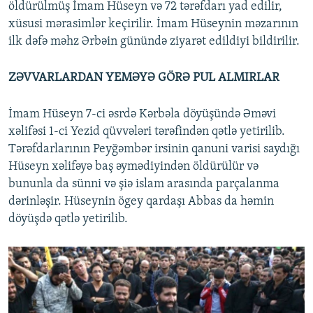
öldürülmüş İmam Hüseyn və 72 tərəfdarı yad edilir,
xüsusi mərasimlər keçirilir. İmam Hüseynin məzarının
ilk dəfə məhz Ərbəin günündə ziyarət edildiyi bildirilir.
ZƏVVARLARDAN YEMƏYƏ GÖRƏ PUL ALMIRLAR
İmam Hüseyn 7-ci əsrdə Kərbəla döyüşündə Əməvi
xəlifəsi 1-ci Yezid qüvvələri tərəfindən qətlə yetirilib.
Tərəfdarlarının Peyğəmbər irsinin qanuni varisi saydığı
Hüseyn xəlifəyə baş əymədiyindən öldürülür və
bununla da sünni və şiə islam arasında parçalanma
dərinləşir. Hüseynin ögey qardaşı Abbas da həmin
döyüşdə qətlə yetirilib.