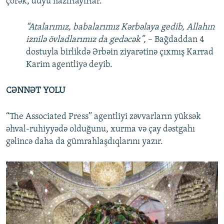
çörək, düyü hazırlayırlar.
“Atalarımız, babalarımız Kərbəlaya gedib, Allahın
iznilə övladlarımız da gedəcək”,
– Bağdaddan 4
dostuyla birlikdə Ərbəin ziyarətinə çıxmış Karrad
Karim agentliyə deyib.
CƏNNƏT YOLU
“The Associated Press” agentliyi zəvvarların yüksək
əhval-ruhiyyədə olduğunu, xurma və çay dəstgahı
gəlincə daha da gümrahlaşdıqlarını yazır.