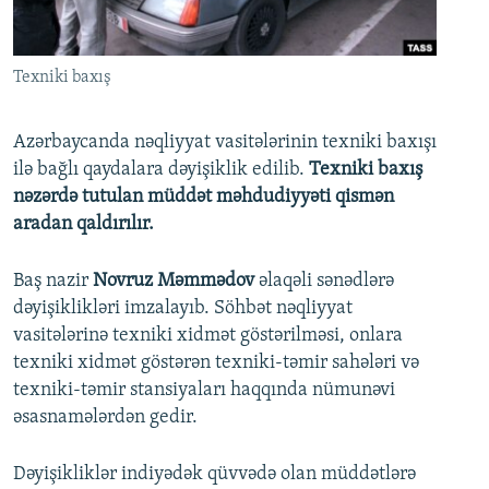
İNFOQRAFIKA
AZƏRBAYCAN ƏDƏBIYYATI KITABXANASI
MISSIYAMIZ
BIZI IZLƏ
KARIKATURA
İSLAM VƏ DEMOKRATIYA
PEŞƏ ETIKASI VƏ JURNALISTIKA STANDARTLARIMIZ
Texniki baxış
İZ - MƏDƏNIYYƏT PROQRAMI
MATERIALLARIMIZDAN ISTIFADƏ
AZADLIQRADIOSU MOBIL TELEFONUNUZDA
RFE/RL-in bütün saytları
Azərbaycanda nəqliyyat vasitələrinin texniki baxışı
ilə bağlı qaydalara dəyişiklik edilib.
Texniki baxış
BIZIMLƏ ƏLAQƏ
nəzərdə tutulan müddət məhdudiyyəti qismən
XƏBƏR BÜLLETENLƏRIMIZ
aradan qaldırılır.
Baş nazir
Novruz Məmmədov
əlaqəli sənədlərə
dəyişiklikləri imzalayıb. Söhbət nəqliyyat
vasitələrinə texniki xidmət göstərilməsi, onlara
texniki xidmət göstərən texniki-təmir sahələri və
texniki-təmir stansiyaları haqqında nümunəvi
əsasnamələrdən gedir.
Dəyişikliklər indiyədək qüvvədə olan müddətlərə