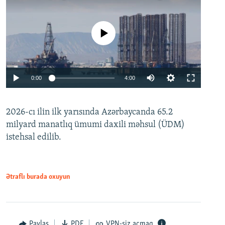
No media source currently available
Auto
0:00
4:00
240p
2026-cı ilin ilk yarısında Azərbaycanda 65.2
360p
milyard manatlıq ümumi daxili məhsul (ÜDM)
480p
Auto
240p
360p
480p
istehsal edilib.
720p
720p
1080p
1080p
Ətraflı burada oxuyun
Paylaş
PDF
VPN-siz açmaq