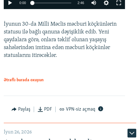
Auto
0:00
2:46
240p
İyunun 30-da Milli Məclis məcburi köçkünlərin
360p
statusu ilə bağlı qanuna dəyişiklik edib. Yeni
480p
qaydalara görə, onlara təklif olunan yaşayış
720p
sahələrindən imtina edən məcburi köçkünlər
statuslarını itirəcəklər.
1080p
Ətraflı burada oxuyun
Auto
240p
360p
480p
Paylaş
PDF
VPN-siz açmaq
720p
1080p
İyun 26, 2026