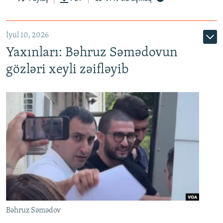
İyul 10, 2026
Yaxınları: Bəhruz Səmədovun
gözləri xeyli zəifləyib
Bəhruz Səmədov