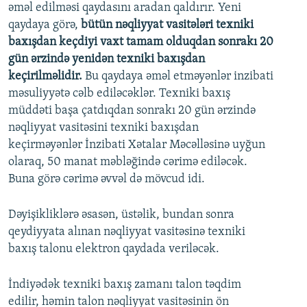
əməl edilməsi qaydasını aradan qaldırır. Yeni
qaydaya görə,
bütün nəqliyyat vasitələri texniki
baxışdan keçdiyi vaxt tamam olduqdan sonrakı 20
gün ərzində yenidən texniki baxışdan
keçirilməlidir.
Bu qaydaya əməl etməyənlər inzibati
məsuliyyətə cəlb ediləcəklər. Texniki baxış
müddəti başa çatdıqdan sonrakı 20 gün ərzində
nəqliyyat vasitəsini texniki baxışdan
keçirməyənlər İnzibati Xətalar Məcəlləsinə uyğun
olaraq, 50 manat məbləğində cərimə ediləcək.
Buna görə cərimə əvvəl də mövcud idi.
Dəyişikliklərə əsasən, üstəlik, bundan sonra
qeydiyyata alınan nəqliyyat vasitəsinə texniki
baxış talonu elektron qaydada veriləcək.
İndiyədək texniki baxış zamanı talon təqdim
edilir, həmin talon nəqliyyat vasitəsinin ön