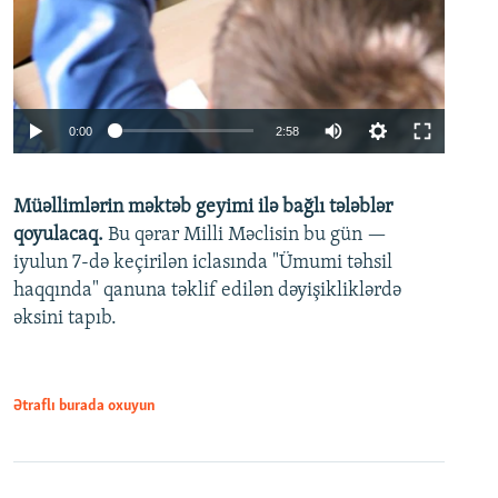
Auto
0:00
2:58
240p
Müəllimlərin məktəb geyimi ilə bağlı tələblər
360p
qoyulacaq.
Bu qərar Milli Məclisin bu gün —
480p
iyulun 7-də keçirilən iclasında "Ümumi təhsil
720p
haqqında" qanuna təklif edilən dəyişikliklərdə
əksini tapıb.
1080p
Ətraflı burada oxuyun