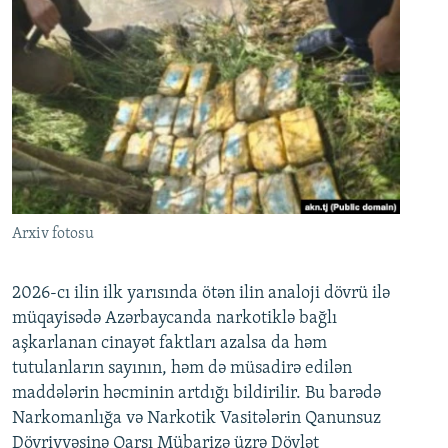
Arxiv fotosu
2026-cı ilin ilk yarısında ötən ilin analoji dövrü ilə
müqayisədə Azərbaycanda narkotiklə bağlı
aşkarlanan cinayət faktları azalsa da həm
tutulanların sayının, həm də müsadirə edilən
maddələrin həcminin artdığı bildirilir. Bu barədə
Narkomanlığa və Narkotik Vasitələrin Qanunsuz
Dövriyyəsinə Qarşı Mübarizə üzrə Dövlət