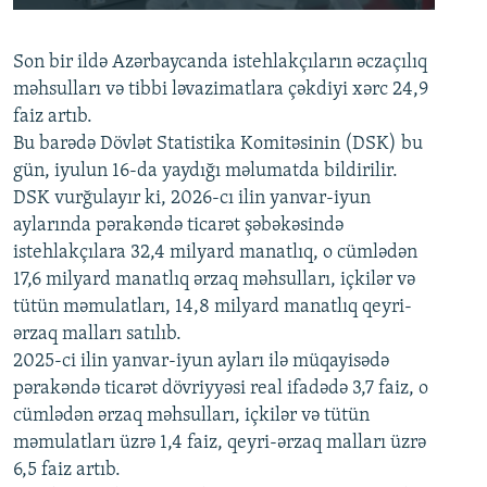
240p
Son bir ildə Azərbaycanda istehlakçıların
360p
əczaçılıq
məhsulları və tibbi ləvazimatlara çəkdiyi xərc 24,9
480p
Auto
240p
360p
480p
faiz artıb.
720p
Bu barədə Dövlət Statistika Komitəsinin (DSK) bu
720p
1080p
gün, iyulun 16-da yaydığı məlumatda bildirilir.
1080p
DSK vurğulayır ki, 2026-cı ilin yanvar-iyun
aylarında pərakəndə ticarət şəbəkəsində
istehlakçılara 32,4 milyard manatlıq, o cümlədən
17,6 milyard manatlıq ərzaq məhsulları, içkilər və
tütün məmulatları, 14,8 milyard manatlıq qeyri-
ərzaq malları satılıb.
2025-ci ilin yanvar-iyun ayları ilə müqayisədə
pərakəndə ticarət dövriyyəsi real ifadədə 3,7 faiz, o
cümlədən ərzaq məhsulları, içkilər və tütün
məmulatları üzrə 1,4 faiz, qeyri-ərzaq malları üzrə
6,5 faiz artıb.