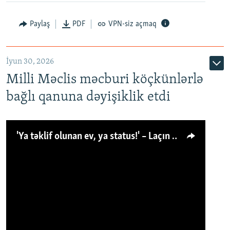
Paylaş
PDF
VPN-siz açmaq
İyun 30, 2026
Milli Məclis məcburi köçkünlərlə
bağlı qanuna dəyişiklik etdi
'Ya təklif olunan ev, ya status!' – Laçın köçkünü: 'Laçından başqa heç hara!'