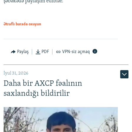
şəbəkədə paylaşım ediblər.
Ətraflı burada oxuyun
Paylaş
PDF
VPN-siz açmaq
İyul 31, 2026
Daha bir AXCP fəalının
saxlandığı bildirilir