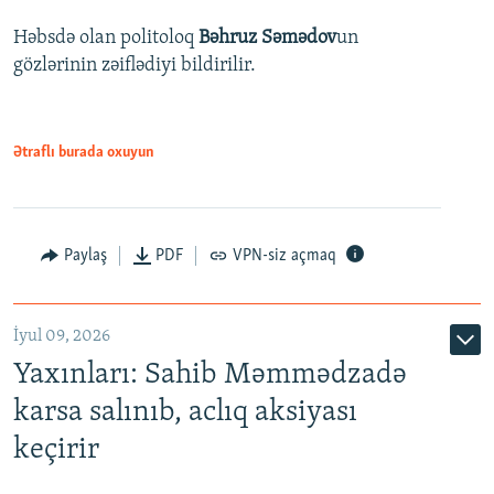
Həbsdə olan politoloq
Bəhruz Səmədov
un
gözlərinin zəiflədiyi bildirilir.
Ətraflı burada oxuyun
Paylaş
PDF
VPN-siz açmaq
İyul 09, 2026
Yaxınları: Sahib Məmmədzadə
karsa salınıb, aclıq aksiyası
keçirir