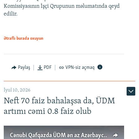
Komissiyasının İşçi Qrupunun məlumatında qeyd
edilir.
Ətraflı burada oxuyun
Paylaş
PDF
VPN-siz açmaq
İyul 10, 2026
Neft 70 faiz bahalaşsa da, ÜDM
artımı cəmi 0.8 faiz olub
Cənubi Qafqazda ÜDM ən az Azərbaycanda artır: Qonşuları niyə Bakını qabaqlaya bilir?