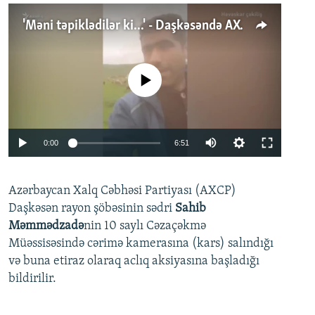
'Məni təpiklədilər ki...' - Daşkəsəndə AXCP fəalının yaxınları onun həbsinə etiraz edirlər
No media source currently available
Auto
0:00
6:51
240p
Azərbaycan Xalq Cəbhəsi Partiyası (AXCP)
360p
Daşkəsən rayon şöbəsinin sədri
Sahib
480p
Auto
240p
360p
480p
Məmmədzadə
nin 10 saylı Cəzaçəkmə
720p
Müəssisəsində cərimə kamerasına (kars) salındığı
720p
1080p
və buna etiraz olaraq aclıq aksiyasına başladığı
1080p
bildirilir.