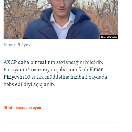
Elmar Piriyev
AXCP daha bir fəalının saxlandığını bildirib.
Partiyanın Tovuz rayon şöbəsinin fəalı
Elmar
Piriyev
in 10 sutka müddətinə inzibati qaydada
həbs edildiyi açıqlanıb.
Ətraflı burada oxuyun