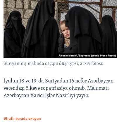
Suriyanın şimalında qaçqın düşərgəsi, arxiv fotosu
İyulun 18 və 19-da Suriyadan 16 nəfər Azərbaycan
vətəndaşı ölkəyə repatriasiya olunub. Məlumatı
Azərbaycan Xarici İşlər Nazirliyi yayıb.
Ətraflı burada oxuyun