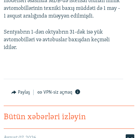
modelləri əsasında MDB-də istehsal olunan minik
avtomobillərinin texniki baxış müddəti də 1 may -
1 avqust aralığında müəyyən edilmişdi.
Sentyabrın 1-dən oktyabrın 31-dək isə yük
avtomobilləri və avtobuslar baxışdan keçməli
idilər.
Paylaş
VPN-siz açmaq
Bütün xəbərləri izləyin
Avqust 07, 2026