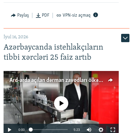
Paylaş
PDF
VPN-siz açmaq
İyul 16, 2026
Azərbaycanda istehlakçıların
tibbi xərcləri 25 faiz artıb
Ard-arda açılan dərman zavodları ölkənin tələbatını ödəyirmi?
No media source currently available
Auto
0:00
5:23