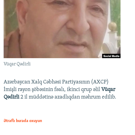
Vüqar Qədirli
Azərbaycan Xalq Cəbhəsi Partiyasının (AXCP)
İmişli rayon şöbəsinin fəalı, ikinci qrup əlil
Vüqar
Qədirli
2 il müddətinə azadlıqdan məhrum edilib.
Ətraflı burada oxuyun