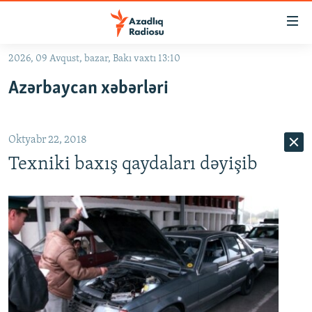
Keçid
linkləri
Əsas
2026, 09 Avqust, bazar, Bakı vaxtı 13:10
məzmuna
GÜNDƏM
Azərbaycan xəbərləri
qayıt
#İZAHLA
Əsas
KORRUPSIOMETR
naviqasiyaya
Oktyabr 22, 2018
qayıt
#ƏSLINDƏ
Axtarışa
Texniki baxış qaydaları dəyişib
FƏRQƏ BAX
keç
QANUNI DOĞRU
ARAŞDIRMA
MULTIMEDIA
RADIO ARXIV
VIDEO
HAQQIMIZDA
FOTOQALEREYA
OXU ZALI