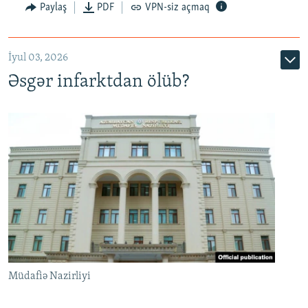
Auto
240p
360p
480p
Paylaş
PDF
VPN-siz açmaq
720p
1080p
İyul 03, 2026
Əsgər infarktdan ölüb?
Müdafiə Nazirliyi