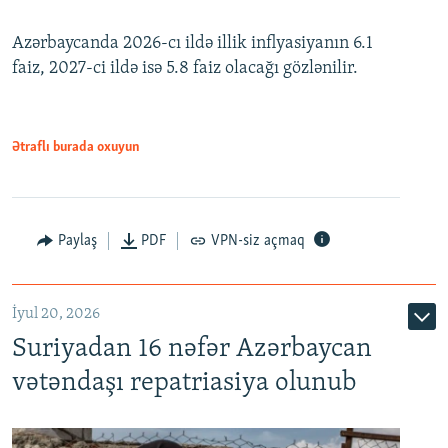
240p
Azərbaycanda 2026-cı ildə illik inflyasiyanın 6.1
360p
faiz, 2027-ci ildə isə 5.8 faiz olacağı gözlənilir.
480p
720p
1080p
Ətraflı burada oxuyun
Paylaş
PDF
VPN-siz açmaq
İyul 20, 2026
Auto
240p
360p
480p
Suriyadan 16 nəfər Azərbaycan
720p
1080p
vətəndaşı repatriasiya olunub