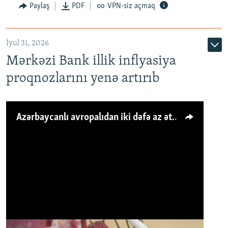
Paylaş
PDF
VPN-siz açmaq
İyul 31, 2026
Mərkəzi Bank illik inflyasiya
proqnozlarını yenə artırıb
Azərbaycanlı avropalıdan iki dəfə az ət yeyir, amma... 'Qiymət artımı qaçılmazdır'