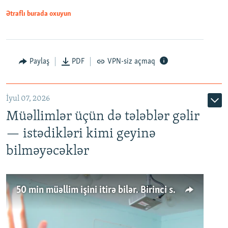
Ətraflı burada oxuyun
Paylaş
PDF
VPN-siz açmaq
İyul 07, 2026
Müəllimlər üçün də tələblər gəlir
— istədikləri kimi geyinə
bilməyəcəklər
50 min müəllim işini itirə bilər. Birinci sinfə gedənlər azalır