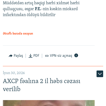
Müddətdən artıq həqiqi hərbi xidmət hərbi
qulluqçusu, əsgər
P.E.
-nin kəskin miokard
infarktından öldüyü bildirilir
Ətraflı burada oxuyun
Paylaş
PDF
VPN-siz açmaq
İyun 30, 2026
AXCP fəalına 2 il həbs cəzası
verilib