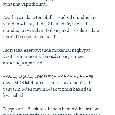
aynasına yapışdırılırdı.
Azərbaycanda avtomobillər istehsal olunduqları
vaxtdan 4 il keçdikdə, 2 ildə 1 dəfə, istehsal
olunduqları vaxtdan 10 il keçdikdə isə, ildə 1 dəfə
texniki baxışdan keçməlidir.
İndiyədək Azərbaycanda mexaniki nəqliyyat
vasitələrinin texniki baxışdan keçirilməsi
ardıcıllıqla aparılırdı.
«VAZ», «QAZ», «Moskviç», «ZAZ», «UAZ» və
digər MDB istehsalı olan minik avtomobilləri
yanvarın 1-dən mayın 1-dək texniki baxışdan
keçməli idi.
Başqa xarici ölkələrdə, habelə həmin ölkələrin baza