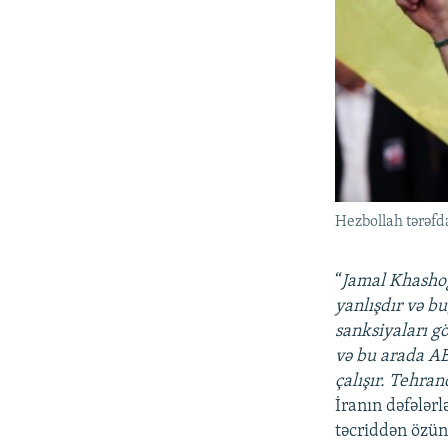
Hezbollah tərəfd
“
Jamal Khashog
yanlışdır və bu
sanksiyaları gö
və bu arada A
çalışır. Tehra
İranın dəfələr
təcriddən özün