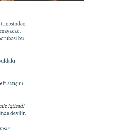
n itməsindən
almayacaq.
əcrübəsi bu
buldakı
ft satışını
iz iqtisadi
ndə deyilir.
təsir