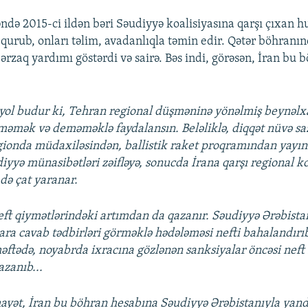
də 2015-ci ildən bəri Səudiyyə koalisiyasına qarşı çıxan hu
urub, onları təlim, avadanlıqla təmin edir. Qətər böhranı
ərzaq yardımı göstərdi və sairə. Bəs indi, görəsən, İran bu
yol budur ki, Tehran regional düşməninə yönəlmiş beynəlx
məmək və deməməklə faydalansın. Beləliklə, diqqət nüvə sa
gionda müdaxiləsindən, ballistik raket proqramından yayın
yyə münasibətləri zəifləyə, sonucda İrana qarşı regional k
də çat yaranar.
ft qiymətlərindəki artımdan da qazanır. Səudiyyə Ərəbista
ara cavab tədbirləri görməklə hədələməsi nefti bahalandırıb
həftədə, noyabrda ixracına gözlənən sanksiyalar öncəsi neft
azanıb...
ayət, İran bu böhran hesabına Səudiyyə Ərəbistanıyla yand