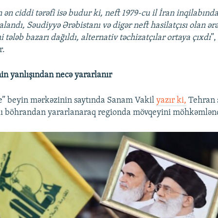
ən ciddi tərəfi isə budur ki, neft 1979-cu il İran inqilabınd
landı, Səudiyyə Ərəbistanı və digər neft hasilatçısı olan ər
 tələb bazarı dağıldı, alternativ təchizatçılar ortaya çıxdı
”,
r.
in yanlışından necə yararlanır
” beyin mərkəzinin saytında Sanam Vakil
yazır ki,
Tehran 
ğlı böhrandan yararlanaraq regionda mövqeyini möhkəmlən