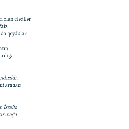
ı elan elədilər
faiz
 da qoydular.
atın
ə digər
ndırıldı,
ini aradan
n İsrailə
n çıxmağa