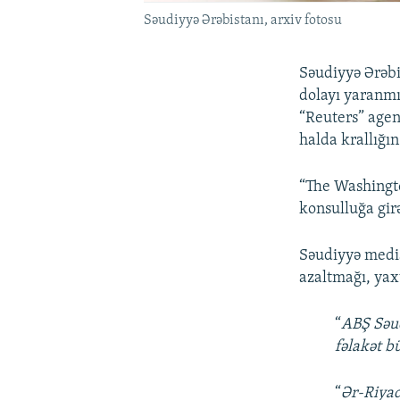
Səudiyyə Ərəbistanı, arxiv fotosu
Səudiyyə Ərəbi
dolayı yaranmı
“Reuters” agen
halda krallığı
“The Washingto
konsulluğa gir
Səudiyyə media
azaltmağı, ya
“
ABŞ Səud
fəlakət b
“
Ər-Riyad