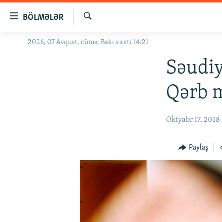
Keçid
BÖLMƏLƏR
linkləri
Axtar
Əsas
2026, 07 Avqust, cümə, Bakı vaxtı 14:21
GÜNDƏM
məzmuna
#İZAHLA
Səudiy
qayıt
Əsas
KORRUPSIOMETR
Qərb 
naviqasiyaya
#ƏSLINDƏ
qayıt
Axtarışa
FƏRQƏ BAX
Oktyabr 17, 2018
keç
QANUNI DOĞRU
Paylaş
ARAŞDIRMA
MULTIMEDIA
RADIO ARXIV
VIDEO
HAQQIMIZDA
FOTOQALEREYA
OXU ZALI