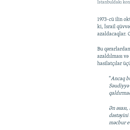
İstanbuldakı kon
1973-cü ilin ok
ki, İsrail qüvv
azaldacaqlar. 
Bu qərarlardan
azaldılması və
hasilatçılar üç
“
Ancaq bu 
Səudiyyə 
qaldırmaq
Ən əsası,
dəstəyini
məcbur e