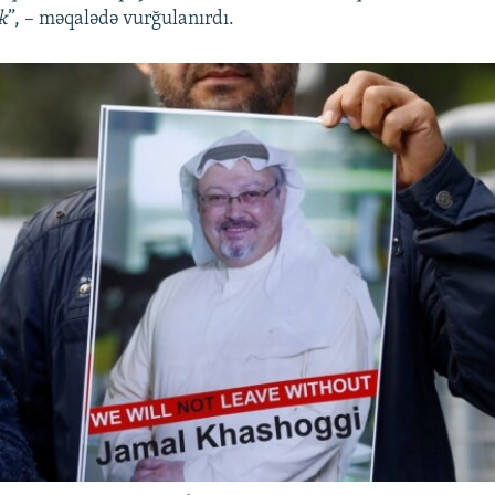
k
”, – məqalədə vurğulanırdı.