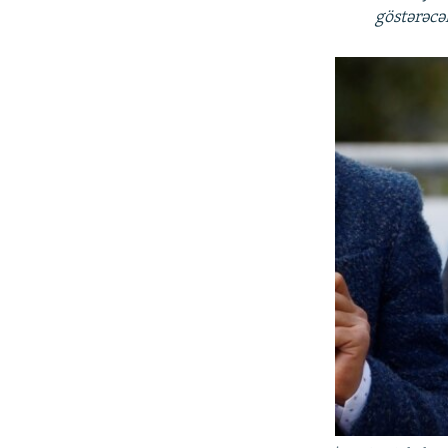
göstərəcə