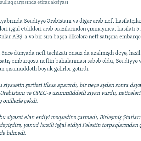
sulluq qarşısında etiraz aksiyası
tyabrında Səudiyyə Ərəbistanı və digər ərəb neft hasilatçılar
ələri işğal etdikləri ərəb ərazilərindən çıxmayınca, hasilatı 5 
Onlar ABŞ-a və bir sıra başqa ölkələrə neft satışına embarqo
 öncə dünyada neft təchizatı onsuz da azalmışdı deyə, hasil
 satış embarqosu neftin bahalanması səbəb oldu, Səudiyyə v
ün qısamüddətli böyük gəlirlər gətirdi.
siyasətin şərtləri iflasa aparırdı, bir neçə aydan sonra daya
Ərəbistanı və OPEC-ə uzunmüddətli ziyan vurdu, nəticələr
 onillərlə çəkdi.
 bu siyasət elan etdiyi məqsədinə çatmadı, Birləşmiş Ştatları
 dəyişdirə, yaxud İsraili işğal etdiyi Fələstin torpaqlarında
də bilmədi.