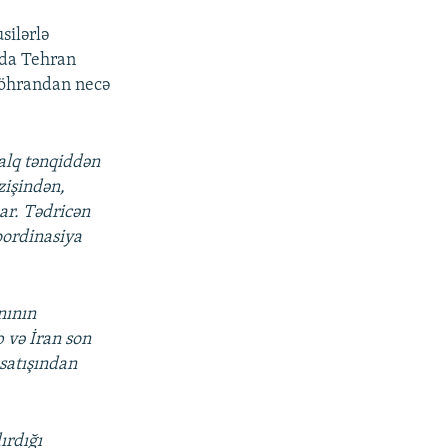
silərlə
nda Tehran
 böhrandan necə
alq tənqiddən
zişindən,
ar. Tədricən
oordinasiya
nının
 və İran son
 satışından
ırdığı