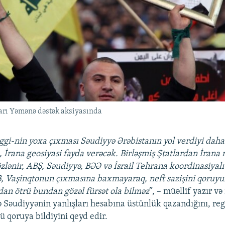
arı Yəmənə dəstək aksiyasında
gi-nin yoxa çıxması Səudiyyə Ərəbistanın yol verdiyi daha 
, İrana geosiyasi fayda verəcək. Birləşmiş Ştatlardan İrana 
zlənir, ABŞ, Səudiyyə, BƏƏ və İsrail Tehrana koordinasiyalı 
B, Vaşinqtonun çıxmasına baxmayaraq, neft sazişini qoruy
ndan ötrü bundan gözəl fürsət ola bilməz
”, – müəllif yazır v
lə Səudiyyənin yanlışları hesabına üstünlük qazandığını, re
ü qoruya bildiyini qeyd edir.