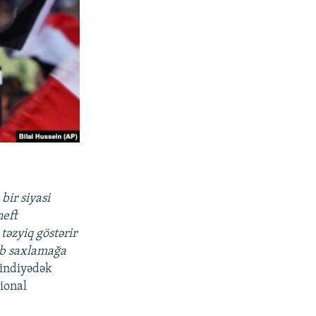
bir siyasi
neft
təzyiq göstərir
ub saxlamağa
ə indiyədək
gional