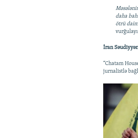
Məsələnin 
daha baha
ötrü daimi
vurğulayı
İran Səudiyyən
“Chatam House
jurnalistlə ba