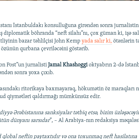
stanı İstanbuldakı konsulluğuna girəndən sonra jurnalisti
ş diplomatik böhranda “neft silahı”nı, çox güman ki, işə s
tliyinin bazar təhlilçisi John Kemp
yada salır ki,
ötənlərin t
n özünün qurbana çevriləcəini göstərib.
n Post”un jurnalisti
Jamal Khashoggi
oktyabrın 2-də İstan
əndən sonra yoxa çıxıb.
sındakı ritorikaya baxmayaraq, hökumətin öz maraqları ne
xud qiymətləri qaldırmağı mümkünsüz edir.
iyyə Ərəbistanına sanksiyalar tətbiq etsə, bizim üzləşəcəyim
ütün dünyanı sarsıdar
”, – Al Arabiya-nın redaksiya məqaləsi
 qlobal neftin paytaxtıdır və ona toxunmaq neft hasilatına 