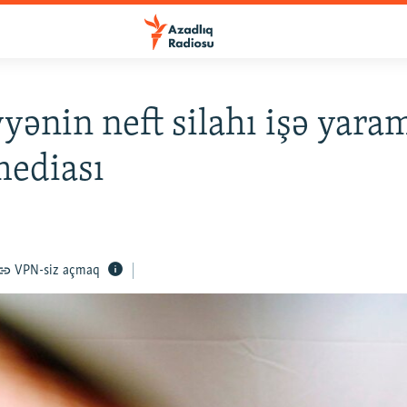
yənin neft silahı işə yaram
mediası
VPN-siz açmaq