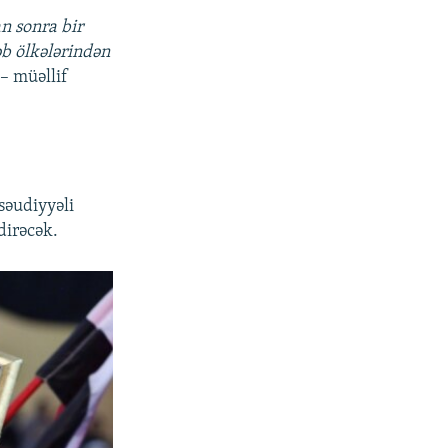
an sonra bir
əb ölkələrindən
 – müəllif
səudiyyəli
dirəcək.