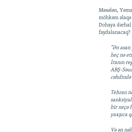
Məsələn, Yəmən
möhkəm əlaqə q
Dohaya dərhal 
faydalanacaq?
“Ən asan 
heç nə et
İranın re
ABŞ-Səudi
cəhdində 
Tehran ne
sanksiyal
bir neçə 
yaxşıca q
Və ən nəh