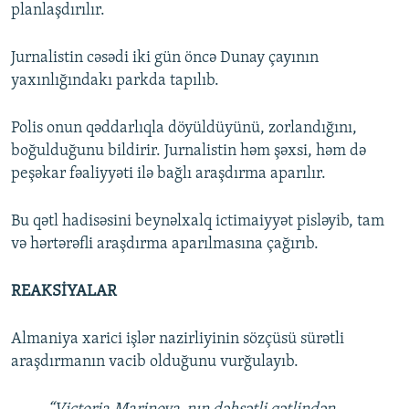
planlaşdırılır.
Jurnalistin cəsədi iki gün öncə Dunay çayının
yaxınlığındakı parkda tapılıb.
Polis onun qəddarlıqla döyüldüyünü, zorlandığını,
boğulduğunu bildirir. Jurnalistin həm şəxsi, həm də
peşəkar fəaliyyəti ilə bağlı araşdırma aparılır.
Bu qətl hadisəsini beynəlxalq ictimaiyyət pisləyib, tam
və hərtərəfli araşdırma aparılmasına çağırıb.
REAKSİYALAR
Almaniya xarici işlər nazirliyinin sözçüsü sürətli
araşdırmanın vacib olduğunu vurğulayıb.