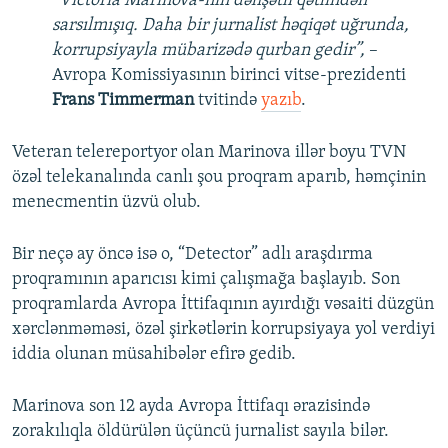
“Victoria Marinova-nın dəhşətli qətlindən
sarsılmışıq. Daha bir jurnalist həqiqət uğrunda,
korrupsiyayla mübarizədə qurban gedir”,
–
Avropa Komissiyasının birinci vitse-prezidenti
Frans Timmerman
tvitində
yazıb
.
Veteran telereportyor olan Marinova illər boyu TVN
özəl telekanalında canlı şou proqram aparıb, həmçinin
menecmentin üzvü olub.
Bir neçə ay öncə isə o, “Detector” adlı araşdırma
proqramının aparıcısı kimi çalışmağa başlayıb. Son
proqramlarda Avropa İttifaqının ayırdığı vəsaiti düzgün
xərclənməməsi, özəl şirkətlərin korrupsiyaya yol verdiyi
iddia olunan müsahibələr efirə gedib.
Marinova son 12 ayda Avropa İttifaqı ərazisində
zorakılıqla öldürülən üçüncü jurnalist sayıla bilər.