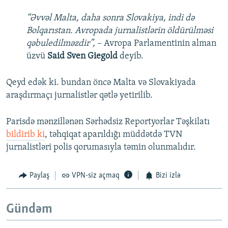
“Əvvəl Malta, daha sonra Slovakiya, indi də
Bolqarıstan. Avropada jurnalistlərin öldürülməsi
qəbuledilməzdir”,
– Avropa Parlamentinin alman
üzvü
Said Sven Giegold
deyib.
Qeyd edək ki. bundan öncə Malta və Slovakiyada
araşdırmaçı jurnalistlər qətlə yetirilib.
Parisdə mənzillənən Sərhədsiz Reportyorlar Təşkilatı
bildirib ki
, təhqiqat aparıldığı müddətdə TVN
jurnalistləri polis qorumasıyla təmin olunmalıdır.
Paylaş
VPN-siz açmaq
Bizi izlə
Gündəm