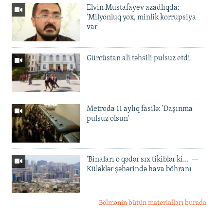
Elvin Mustafayev azadlıqda:
'Milyonluq yox, minlik korrupsiya
var'
Gürcüstan ali təhsili pulsuz etdi
Metroda 11 aylıq fasilə: 'Daşınma
pulsuz olsun'
'Binaları o qədər sıx tikiblər ki...' —
Küləklər şəhərində hava böhranı
Bölmənin bütün materialları burada