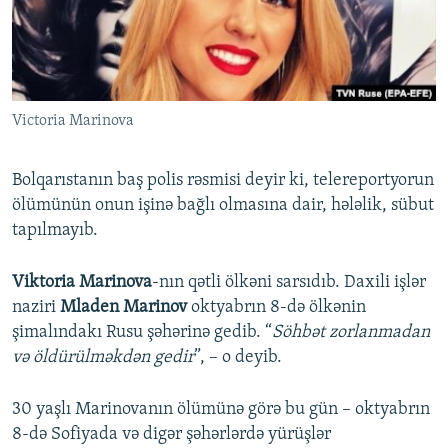
İNFOQRAFIKA
AZƏRBAYCAN ƏDƏBIYYATI KITABXANASI
MISSIYAMIZ
BIZI IZLƏ
KARIKATURA
İSLAM VƏ DEMOKRATIYA
PEŞƏ ETIKASI VƏ JURNALISTIKA STANDARTLARIMIZ
İZ - MƏDƏNIYYƏT PROQRAMI
MATERIALLARIMIZDAN ISTIFADƏ
Victoria Marinova
AZADLIQRADIOSU MOBIL TELEFONUNUZDA
RFE/RL-in bütün saytları
BIZIMLƏ ƏLAQƏ
Bolqarıstanın baş polis rəsmisi deyir ki, telereportyorun
XƏBƏR BÜLLETENLƏRIMIZ
ölümünün onun işinə bağlı olmasına dair, hələlik, sübut
tapılmayıb.
Viktoria Marinova
-nın qətli ölkəni sarsıdıb. Daxili işlər
naziri
Mladen Marinov
oktyabrın 8-də ölkənin
şimalındakı Rusu şəhərinə gedib. “
Söhbət zorlanmadan
və öldürülməkdən gedir
”, – o deyib.
30 yaşlı Marinovanın ölümünə görə bu gün – oktyabrın
8-də Sofiyada və digər şəhərlərdə yürüşlər