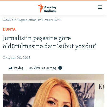
Keçid
linkləri
Əsas
2026, 07 Avqust, cümə, Bakı vaxtı 16:56
məzmuna
GÜNDƏM
DÜNYA
qayıt
#İZAHLA
Əsas
Jurnalistin peşəsinə görə
KORRUPSIOMETR
naviqasiyaya
öldürülməsinə dair ‘sübut yoxdur’
qayıt
#ƏSLINDƏ
Axtarışa
Oktyabr 08, 2018
FƏRQƏ BAX
keç
QANUNI DOĞRU
Paylaş
VPN-siz açmaq
ARAŞDIRMA
MULTIMEDIA
RADIO ARXIV
VIDEO
HAQQIMIZDA
FOTOQALEREYA
OXU ZALI