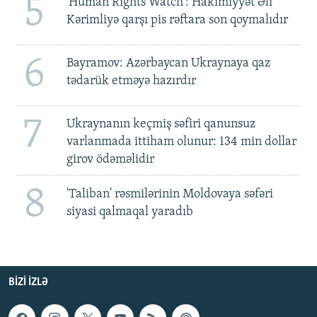
5
'Human Rights Watch': Hakimiyyət Əli
Kərimliyə qarşı pis rəftara son qoymalıdır
6
Bayramov: Azərbaycan Ukraynaya qaz
tədarük etməyə hazırdır
7
Ukraynanın keçmiş səfiri qanunsuz
varlanmada ittiham olunur: 134 min dollar
girov ödəməlidir
8
'Taliban' rəsmilərinin Moldovaya səfəri
siyasi qalmaqal yaradıb
BIZI IZLƏ