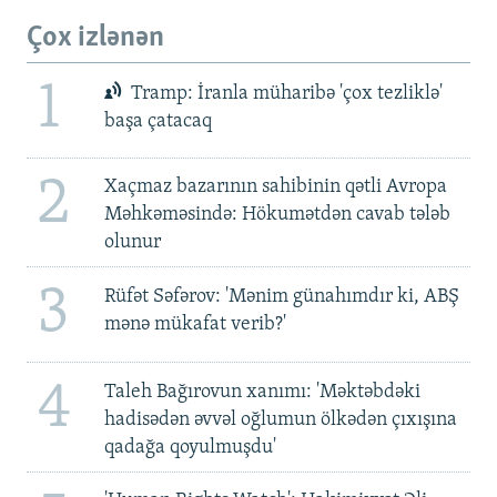
Çox izlənən
1
Tramp: İranla müharibə 'çox tezliklə'
başa çatacaq
2
Xaçmaz bazarının sahibinin qətli Avropa
Məhkəməsində: Hökumətdən cavab tələb
olunur
3
Rüfət Səfərov: 'Mənim günahımdır ki, ABŞ
mənə mükafat verib?'
4
Taleh Bağırovun xanımı: 'Məktəbdəki
hadisədən əvvəl oğlumun ölkədən çıxışına
qadağa qoyulmuşdu'