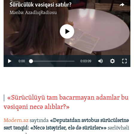
Sürücülük vəsiqəsi satılır?
Mənbə:
AzadlıqRadiosu
No media source currently available
0:00
0:03:09
«Sürücülüyü tam bacarmayan adamlar bu
vəsiqəni necə alıblar?»
Modern.az
saytında
«Deputatdan avtobus sürücülərinə
sərt tənqid: «Necə istəyirlər, elə də sürürlər»»
sərlövhəli