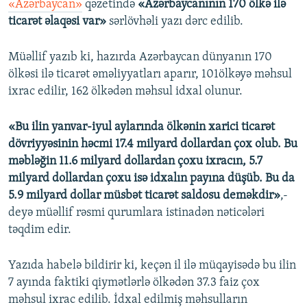
«Azərbaycan»
qəzetində
«Azərbaycanının 170 ölkə ilə
ticarət əlaqəsi var»
sərlövhəli yazı dərc edilib.
Müəllif yazıb ki, hazırda Azərbaycan dünyanın 170
ölkəsi ilə ticarət əməliyyatları aparır, 101ölkəyə məhsul
ixrac edilir, 162 ölkədən məhsul idxal olunur.
«Bu ilin yanvar-iyul aylarında ölkənin xarici ticarət
dövriyyəsinin həcmi 17.4 milyard dollardan çox olub. Bu
məbləğin 11.6 milyard dollardan çoxu ixracın, 5.7
milyard dollardan çoxu isə idxalın payına düşüb. Bu da
5.9 milyard dollar müsbət ticarət saldosu deməkdir»
,-
deyə müəllif rəsmi qurumlara istinadən nəticələri
təqdim edir.
Yazıda habelə bildirir ki, keçən il ilə müqayisədə bu ilin
7 ayında faktiki qiymətlərlə ölkədən 37.3 faiz çox
məhsul ixrac edilib. İdxal edilmiş məhsulların