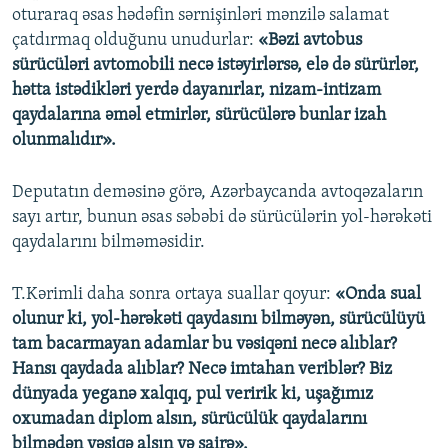
oturaraq əsas hədəfin sərnişinləri mənzilə salamat
çatdırmaq olduğunu unudurlar:
«Bəzi avtobus
sürücüləri avtomobili necə istəyirlərsə, elə də sürürlər,
hətta istədikləri yerdə dayanırlar, nizam-intizam
qaydalarına əməl etmirlər, sürücülərə bunlar izah
olunmalıdır».
Deputatın deməsinə görə, Azərbaycanda avtoqəzaların
sayı artır, bunun əsas səbəbi də sürücülərin yol-hərəkəti
qaydalarını bilməməsidir.
T.Kərimli daha sonra ortaya suallar qoyur:
«Onda sual
olunur ki, yol-hərəkəti qaydasını bilməyən, sürücülüyü
tam bacarmayan adamlar bu vəsiqəni necə alıblar?
Hansı qaydada alıblar? Necə imtahan veriblər? Biz
dünyada yeganə xalqıq, pul veririk ki, uşağımız
oxumadan diplom alsın, sürücülük qaydalarını
bilmədən vəsiqə alsın və sairə».