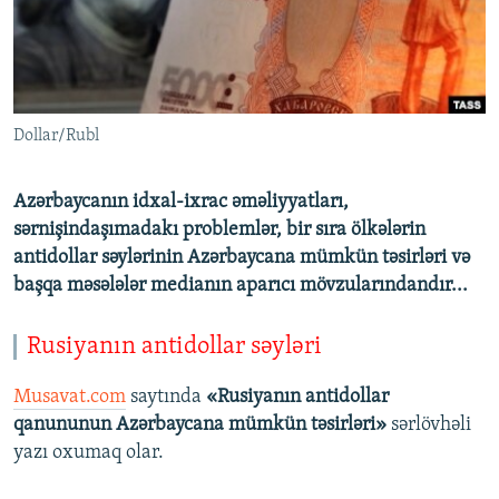
İNFOQRAFIKA
AZƏRBAYCAN ƏDƏBIYYATI KITABXANASI
MISSIYAMIZ
BIZI IZLƏ
KARIKATURA
İSLAM VƏ DEMOKRATIYA
PEŞƏ ETIKASI VƏ JURNALISTIKA STANDARTLARIMIZ
İZ - MƏDƏNIYYƏT PROQRAMI
MATERIALLARIMIZDAN ISTIFADƏ
Dollar/Rubl
AZADLIQRADIOSU MOBIL TELEFONUNUZDA
RFE/RL-in bütün saytları
BIZIMLƏ ƏLAQƏ
Azərbaycanın idxal-ixrac əməliyyatları,
XƏBƏR BÜLLETENLƏRIMIZ
sərnişindaşımadakı problemlər, bir sıra ölkələrin
antidollar səylərinin Azərbaycana mümkün təsirləri və
başqa məsələlər medianın aparıcı mövzularındandır...
Rusiyanın antidollar səyləri
Musavat.com
saytında
«Rusiyanın antidollar
qanununun Azərbaycana mümkün təsirləri»
sərlövhəli
yazı oxumaq olar.