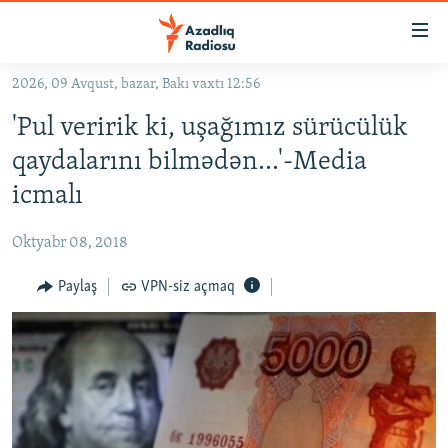
Keçid
linkləri
Əsas
2026, 09 Avqust, bazar, Bakı vaxtı 12:56
məzmuna
GÜNDƏM
'Pul veririk ki, uşağımız sürücülük
qayıt
#İZAHLA
Əsas
qaydalarını bilmədən...'-Media
KORRUPSIOMETR
naviqasiyaya
icmalı
qayıt
#ƏSLINDƏ
Axtarışa
Oktyabr 08, 2018
FƏRQƏ BAX
keç
QANUNI DOĞRU
Paylaş
VPN-siz açmaq
ARAŞDIRMA
MULTIMEDIA
RADIO ARXIV
VIDEO
HAQQIMIZDA
FOTOQALEREYA
OXU ZALI