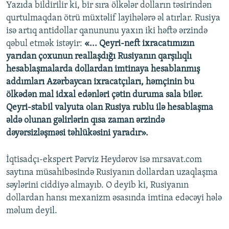
Yazıda bildirilir ki, bir sıra ölkələr dolların təsirindən
qurtulmaqdan ötrü müxtəlif layihələrə əl atırlar. Rusiya
isə artıq antidollar qanununu yaxın iki həftə ərzində
qəbul etmək istəyir:
«... Qeyri-neft ixracatımızın
yarıdan çoxunun reallaşdığı Rusiyanın qarşılıqlı
hesablaşmalarda dollardan imtinaya hesablanmış
addımları Azərbaycan ixracatçıları, həmçinin bu
ölkədən mal idxal edənləri çətin duruma sala bilər.
Qeyri-stabil valyuta olan Rusiya rublu ilə hesablaşma
əldə olunan gəlirlərin qısa zaman ərzində
dəyərsizləşməsi təhlükəsini yaradır».
İqtisadçı-ekspert Pərviz Heydərov isə mгsavat.com
saytına müsahibəsində Rusiyanın dollardan uzaqlaşma
səylərini ciddiyə almayıb. O deyib ki, Rusiyanın
dollardan hansı mexanizm əsasında imtina edəcəyi hələ
məlum deyil.