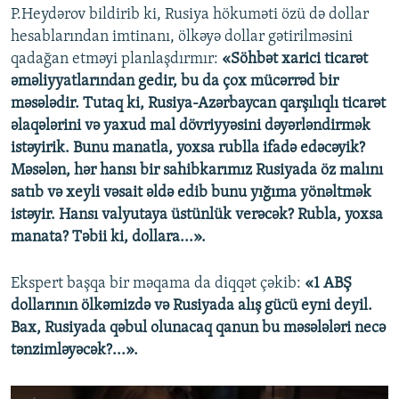
P.Heydərov bildirib ki, Rusiya hökuməti özü də dollar
hesablarından imtinanı, ölkəyə dollar gətirilməsini
qadağan etməyi planlaşdırmır:
«Söhbət xarici ticarət
əməliyyatlarından gedir, bu da çox mücərrəd bir
məsələdir. Tutaq ki, Rusiya-Azərbaycan qarşılıqlı ticarət
əlaqələrini və yaxud mal dövriyyəsini dəyərləndirmək
istəyirik. Bunu manatla, yoxsa rublla ifadə edəcəyik?
Məsələn, hər hansı bir sahibkarımız Rusiyada öz malını
satıb və xeyli vəsait əldə edib bunu yığıma yönəltmək
istəyir. Hansı valyutaya üstünlük verəcək? Rubla, yoxsa
manata? Təbii ki, dollara...».
Ekspert başqa bir məqama da diqqət çəkib:
«1 ABŞ
dollarının ölkəmizdə və Rusiyada alış gücü eyni deyil.
Bax, Rusiyada qəbul olunacaq qanun bu məsələləri necə
tənzimləyəcək?...».