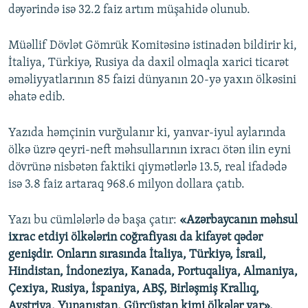
dəyərində isə 32.2 faiz artım müşahidə olunub.
Müəllif Dövlət Gömrük Komitəsinə istinadən bildirir ki,
İtaliya, Türkiyə, Rusiya da daxil olmaqla xarici ticarət
əməliyyatlarının 85 faizi dünyanın 20-yə yaxın ölkəsini
əhatə edib.
Yazıda həmçinin vurğulanır ki, yanvar-iyul aylarında
ölkə üzrə qeyri-neft məhsullarının ixracı ötən ilin eyni
dövrünə nisbətən faktiki qiymətlərlə 13.5, real ifadədə
isə 3.8 faiz artaraq 968.6 milyon dollara çatıb.
Yazı bu cümlələrlə də başa çatır:
«Azərbaycanın məhsul
ixrac etdiyi ölkələrin coğrafiyası da kifayət qədər
genişdir. Onların sırasında İtaliya, Türkiyə, İsrail,
Hindistan, İndoneziya, Kanada, Portuqaliya, Almaniya,
Çexiya, Rusiya, İspaniya, ABŞ, Birləşmiş Krallıq,
Avstriya, Yunanıstan, Gürcüstan kimi ölkələr var».