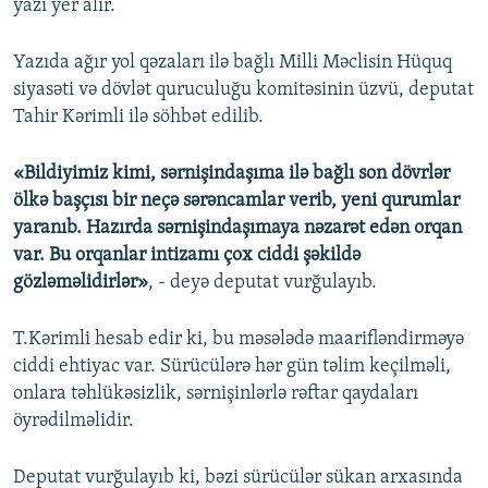
yazı yer alır.
Yazıda ağır yol qəzaları ilə bağlı Milli Məclisin Hüquq
siyasəti və dövlət quruculuğu komitəsinin üzvü, deputat
Tahir Kərimli ilə söhbət edilib.
«Bildiyimiz kimi, sərnişindaşıma ilə bağlı son dövrlər
ölkə başçısı bir neçə sərəncamlar verib, yeni qurumlar
yaranıb. Hazırda sərnişindaşımaya nəzarət edən orqan
var. Bu orqanlar intizamı çox ciddi şəkildə
gözləməlidirlər»
, - deyə deputat vurğulayıb.
T.Kərimli hesab edir ki, bu məsələdə maarifləndirməyə
ciddi ehtiyac var. Sürücülərə hər gün təlim keçilməli,
onlara təhlükəsizlik, sərnişinlərlə rəftar qaydaları
öyrədilməlidir.
Deputat vurğulayıb ki, bəzi sürücülər sükan arxasında