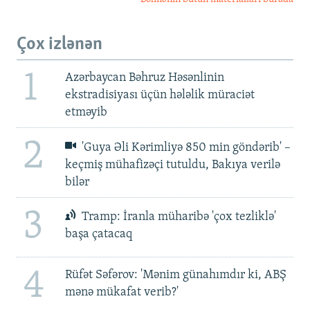
Çox izlənən
1
Azərbaycan Bəhruz Həsənlinin
ekstradisiyası üçün hələlik müraciət
etməyib
2
'Guya Əli Kərimliyə 850 min göndərib' –
keçmiş mühafizəçi tutuldu, Bakıya verilə
bilər
3
Tramp: İranla müharibə 'çox tezliklə'
başa çatacaq
4
Rüfət Səfərov: 'Mənim günahımdır ki, ABŞ
mənə mükafat verib?'