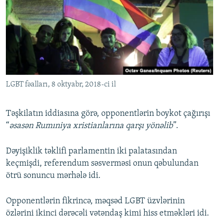
LGBT fəalları, 8 oktyabr, 2018-ci il
Təşkilatın iddiasına görə, opponentlərin boykot çağırışı
“
əsasən Rumıniya xristianlarına qarşı yönəlib
”.
Dəyişiklik təklifi parlamentin iki palatasından
keçmişdi, referendum səsverməsi onun qəbulundan
ötrü sonuncu mərhələ idi.
Opponentlərin fikrincə, məqsəd LGBT üzvlərinin
özlərini ikinci dərəcəli vətəndaş kimi hiss etməkləri idi.