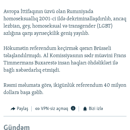
Avropa İttifaqının üzvü olan Rumıniyada
homoseksuallıq 2001-ci ildə dekriminallaşdırılıb, ancaq
lezbian, gey, homoseksual və transgender (LGBT)
azlığına qarşı ayrıseçkilik geniş yayılıb.
Hökumətin referendum keçirmək qərarı Brüsseli
təlaşlandılrmışdı. Aİ Komissiyasının sədr müavini Frans
Timmermans Buxarestə insan haqları öhdəlikləri ilə
bağlı xəbərdarlıq etmişdi.
Rəsmi məlumata görə, ikigünlük referendum 40 milyon
dollara başa gəlib.
Paylaş
VPN-siz açmaq
Bizi izlə
Gündəm