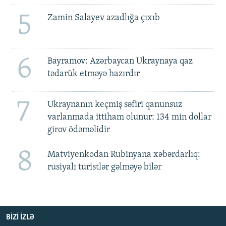
5
Zamin Salayev azadlığa çıxıb
6
Bayramov: Azərbaycan Ukraynaya qaz
tədarük etməyə hazırdır
7
Ukraynanın keçmiş səfiri qanunsuz
varlanmada ittiham olunur: 134 min dollar
girov ödəməlidir
8
Matviyenkodan Rubinyana xəbərdarlıq:
rusiyalı turistlər gəlməyə bilər
BIZI IZLƏ