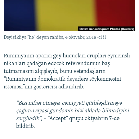
İNFOQRAFIKA
AZƏRBAYCAN ƏDƏBIYYATI KITABXANASI
MISSIYAMIZ
BIZI IZLƏ
KARIKATURA
İSLAM VƏ DEMOKRATIYA
PEŞƏ ETIKASI VƏ JURNALISTIKA STANDARTLARIMIZ
İZ - MƏDƏNIYYƏT PROQRAMI
MATERIALLARIMIZDAN ISTIFADƏ
Dəyişikliyə "hə" deyən rahibə, 4 oktyabr, 2018-ci il
AZADLIQRADIOSU MOBIL TELEFONUNUZDA
RFE/RL-in bütün saytları
BIZIMLƏ ƏLAQƏ
Rumıniyanın aparıcı gey hüquqları qrupları eynicinsli
XƏBƏR BÜLLETENLƏRIMIZ
nikahları qadağan edəcək referendumun baş
tutmamasını alqışlayıb, bunu vətəndaşların
“Rumıniyanın demokratik dəyərlərə söykənməsini
istəməsi”nin göstəricisi adlandırıb.
“Bizi nifrət etməyə, cəmiyyəti qütbləşdirməyə
çağıran siyasi gündəmin bizi aldada bilmədiyini
sərgilədik”,
– “Accept” qrupu oktyabrın 7-də
bildirib.