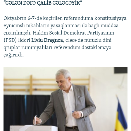
“GƏLƏN DƏFƏ QALİB GƏLƏCƏYİK”
Oktyabrın 6-7-də keçirilən referenduma konstitusiyaya
eynicinsli nikahların yasaqlanması ilə bağlı müddəa
çıxarılmışdı. Hakim Sosial Demokrat Partiyasının
(PSD) lideri
Liviu Dragnea
, eləcə də nüfuzlu dini
qruplar rumıniyalıları referendum dəstəkləməyə
çağırırdı.