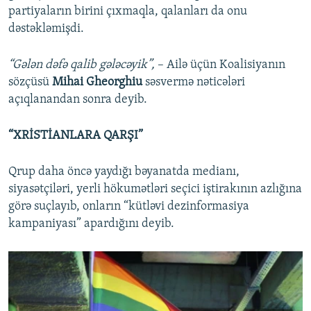
partiyaların birini çıxmaqla, qalanları da onu
dəstəkləmişdi.
“Gələn dəfə qalib gələcəyik”,
– Ailə üçün Koalisiyanın
sözçüsü
Mihai Gheorghiu
səsvermə nəticələri
açıqlanandan sonra deyib.
“XRİSTİANLARA QARŞI”
Qrup daha öncə yaydığı bəyanatda medianı,
siyasətçiləri, yerli hökumətləri seçici iştirakının azlığına
görə suçlayıb, onların “kütləvi dezinformasiya
kampaniyası” apardığını deyib.