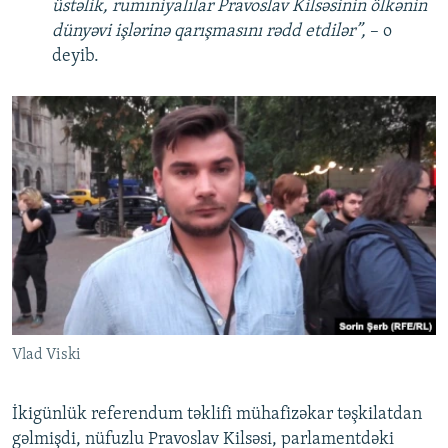
üstəlik, rumıniyalılar Pravoslav Kilsəsinin ölkənin
dünyəvi işlərinə qarışmasını rədd etdilər”,
– o
deyib.
Vlad Viski
İkigünlük referendum təklifi mühafizəkar təşkilatdan
gəlmişdi, nüfuzlu Pravoslav Kilsəsi, parlamentdəki