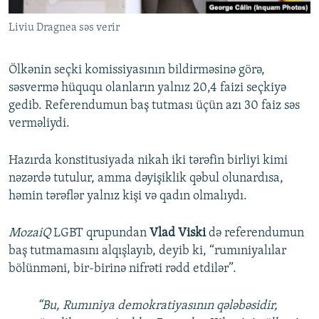
Liviu Dragnea səs verir
Ölkənin seçki komissiyasının bildirməsinə görə,
səsvermə hüququ olanların yalnız 20,4 faizi seçkiyə
gedib. Referendumun baş tutması üçün azı 30 faiz səs
verməliydi.
Hazırda konstitusiyada nikah iki tərəfin birliyi kimi
nəzərdə tutulur, amma dəyişiklik qəbul olunardısa,
həmin tərəflər yalnız kişi və qadın olmalıydı.
MozaiQ
LGBT qrupundan
Vlad Viski
də referendumun
baş tutmamasını alqışlayıb, deyib ki, “rumıniyalılar
bölünməni, bir-birinə nifrəti rədd etdilər”.
“Bu, Rumıniya demokratiyasının qələbəsidir,