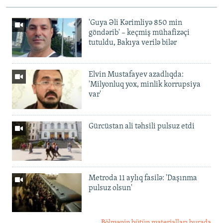
'Guya Əli Kərimliyə 850 min
göndərib' – keçmiş mühafizəçi
tutuldu, Bakıya verilə bilər
Elvin Mustafayev azadlıqda:
'Milyonluq yox, minlik korrupsiya
var'
Gürcüstan ali təhsili pulsuz etdi
Metroda 11 aylıq fasilə: 'Daşınma
pulsuz olsun'
Bölmənin bütün materialları burada