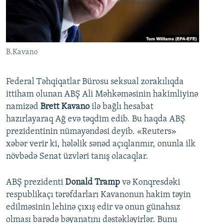
İNFOQRAFIKA
AZƏRBAYCAN ƏDƏBIYYATI KITABXANASI
MISSIYAMIZ
BIZI IZLƏ
KARIKATURA
İSLAM VƏ DEMOKRATIYA
PEŞƏ ETIKASI VƏ JURNALISTIKA STANDARTLARIMIZ
İZ - MƏDƏNIYYƏT PROQRAMI
MATERIALLARIMIZDAN ISTIFADƏ
B.Kavano
AZADLIQRADIOSU MOBIL TELEFONUNUZDA
RFE/RL-in bütün saytları
BIZIMLƏ ƏLAQƏ
Federal Təhqiqatlar Bürosu seksual zorakılıqda
ittiham olunan ABŞ Ali Məhkəməsinin hakimliyinə
XƏBƏR BÜLLETENLƏRIMIZ
namizəd
Brett Kavano
ilə bağlı hesabat
hazırlayaraq Ağ evə təqdim edib. Bu haqda ABŞ
prezidentinin nümayəndəsi deyib. «Reuters»
xəbər verir ki, hələlik sənəd açıqlanmır, onunla ilk
növbədə Senat üzvləri tanış olacaqlar.
ABŞ prezidenti
Donald Tramp
və Konqresdəki
respublikaçı tərəfdarları Kavanonun hakim təyin
edilməsinin lehinə çıxış edir və onun günahsız
olması barədə bəyanatını dəstəkləyirlər. Bunu