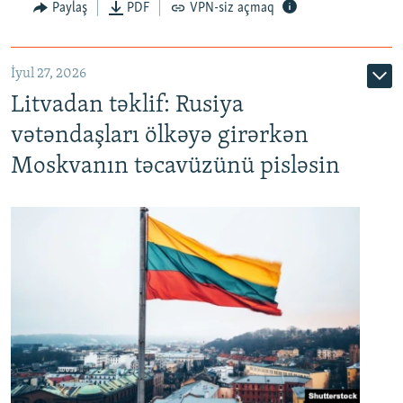
Paylaş
PDF
VPN-siz açmaq
İyul 27, 2026
Litvadan təklif: Rusiya
vətəndaşları ölkəyə girərkən
Moskvanın təcavüzünü pisləsin