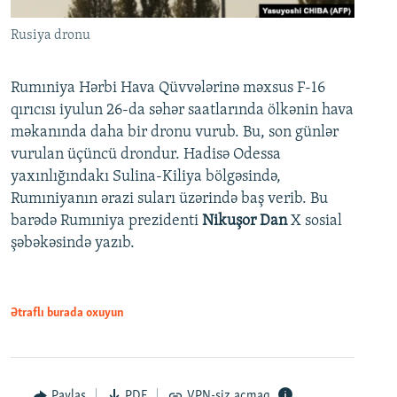
Rusiya dronu
Rumıniya Hərbi Hava Qüvvələrinə məxsus F-16
qırıcısı iyulun 26-da səhər saatlarında ölkənin hava
məkanında daha bir dronu vurub. Bu, son günlər
vurulan üçüncü drondur. Hadisə Odessa
yaxınlığındakı Sulina-Kiliya bölgəsində,
Rumıniyanın ərazi suları üzərində baş verib. Bu
barədə Rumıniya prezidenti
Nikuşor Dan
X sosial
şəbəkəsində yazıb.
Ətraflı burada oxuyun
Paylaş
PDF
VPN-siz açmaq