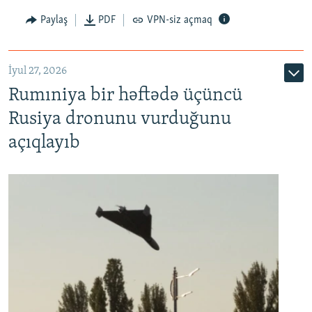
Paylaş
PDF
VPN-siz açmaq
İyul 27, 2026
Rumıniya bir həftədə üçüncü
Rusiya dronunu vurduğunu
açıqlayıb