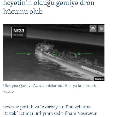
heyətinin olduğu gəmiyə dron
hücumu olub
Ukrayna Qara və Azov dənizlərində Rusiya tankerlərini
vurub
news.az portalı və "Azərbaycan Dənizçilərinə
Dəstək" İctimai Birliyinin sədri İlham Nəsirovun