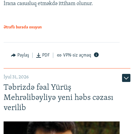
İrana casusluq etməkdə ittiham olunur.
Ətraflı burada oxuyun
Paylaş
PDF
VPN-siz açmaq
İyul 31, 2026
Təbrizdə fəal Yürüş
Mehrəlibəyliyə yeni həbs cəzası
verilib