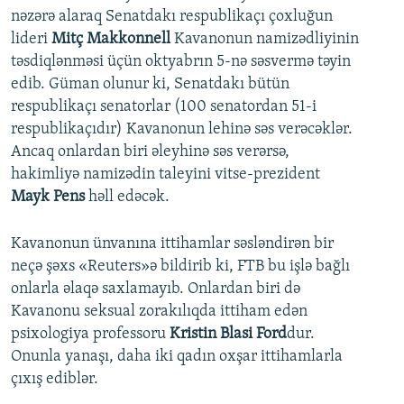
nəzərə alaraq Senatdakı respublikaçı çoxluğun
lideri
Mitç Makkonnell
Kavanonun namizədliyinin
təsdiqlənməsi üçün oktyabrın 5-nə səsvermə təyin
edib. Güman olunur ki, Senatdakı bütün
respublikaçı senatorlar (100 senatordan 51-i
respublikaçıdır) Kavanonun lehinə səs verəcəklər.
Ancaq onlardan biri əleyhinə səs verərsə,
hakimliyə namizədin taleyini vitse-prezident
Mayk Pens
həll edəcək.
Kavanonun ünvanına ittihamlar səsləndirən bir
neçə şəxs «Reuters»ə bildirib ki, FTB bu işlə bağlı
onlarla əlaqə saxlamayıb. Onlardan biri də
Kavanonu seksual zorakılıqda ittiham edən
psixologiya professoru
Kristin Blasi Ford
dur.
Onunla yanaşı, daha iki qadın oxşar ittihamlarla
çıxış ediblər.