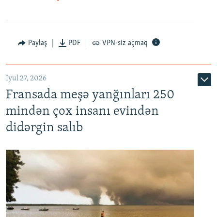
Paylaş
PDF
VPN-siz açmaq
İyul 27, 2026
Fransada meşə yanğınları 250
mindən çox insanı evindən
didərgin salıb