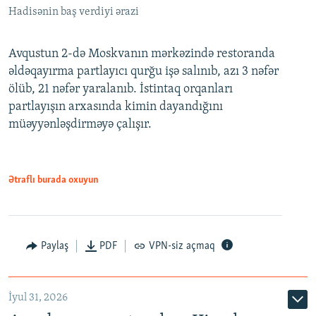
Hadisənin baş verdiyi ərazi
Avqustun 2-də Moskvanın mərkəzində restoranda
əldəqayırma partlayıcı qurğu işə salınıb, azı 3 nəfər
ölüb, 21 nəfər yaralanıb. İstintaq orqanları
partlayışın arxasında kimin dayandığını
müəyyənləşdirməyə çalışır.
Ətraflı burada oxuyun
Paylaş
PDF
VPN-siz açmaq
İyul 31, 2026