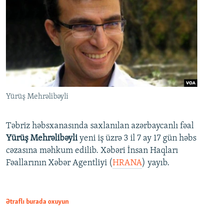
Yürüş Mehrəlibəyli
Təbriz həbsxanasında saxlanılan azərbaycanlı fəal
Yürüş Mehrəlibəyli
yeni iş üzrə 3 il 7 ay 17 gün həbs
cəzasına məhkum edilib. Xəbəri İnsan Haqları
Fəallarının Xəbər Agentliyi (
HRANA
) yayıb.
Ətraflı burada oxuyun