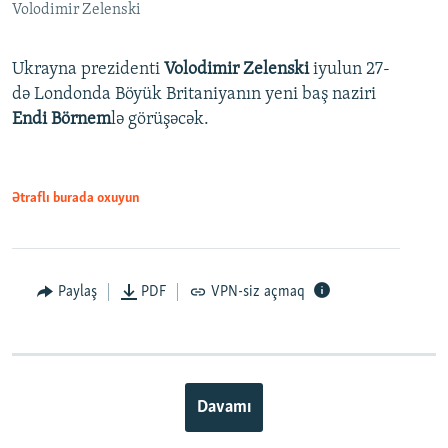
Volodimir Zelenski
Ukrayna prezidenti
Volodimir Zelenski
iyulun 27-
də Londonda Böyük Britaniyanın yeni baş naziri
Endi Börnem
lə görüşəcək.
Ətraflı burada oxuyun
Paylaş
PDF
VPN-siz açmaq
Davamı