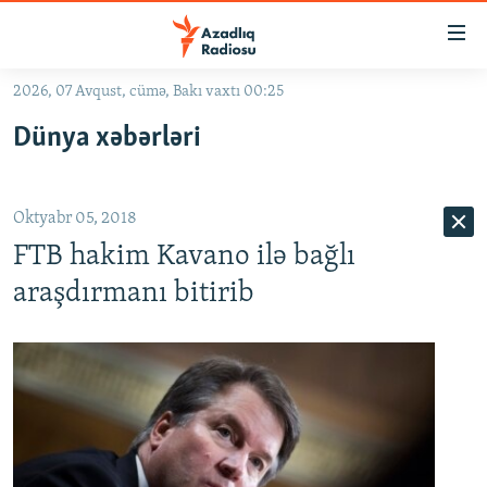
Keçid
linkləri
Əsas
2026, 07 Avqust, cümə, Bakı vaxtı 00:25
məzmuna
GÜNDƏM
Dünya xəbərləri
qayıt
#İZAHLA
Əsas
KORRUPSIOMETR
naviqasiyaya
Oktyabr 05, 2018
qayıt
#ƏSLINDƏ
Axtarışa
FTB hakim Kavano ilə bağlı
FƏRQƏ BAX
keç
araşdırmanı bitirib
QANUNI DOĞRU
ARAŞDIRMA
MULTIMEDIA
RADIO ARXIV
VIDEO
HAQQIMIZDA
FOTOQALEREYA
OXU ZALI