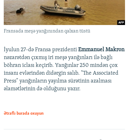
Fransada meşə yanğınından qalxan tüstü
İyulun 27-də Fransa prezidenti
Emmanuel Makron
nəzarətdən çıxmış iri meşə yanğınları ilə bağlı
böhran iclası keçirib. Yanğınlar 250 mindən çox
insanı evlərindən didərgin salıb. "The Associated
Press" yanğınların yayılma sürətinin azalması
əlamətlərinin də olduğunu yazır.
Ətraflı burada oxuyun