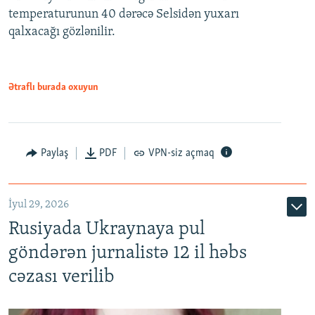
temperaturunun 40 dərəcə Selsidən yuxarı
qalxacağı gözlənilir.
Ətraflı burada oxuyun
Paylaş
PDF
VPN-siz açmaq
İyul 29, 2026
Rusiyada Ukraynaya pul
göndərən jurnalistə 12 il həbs
cəzası verilib