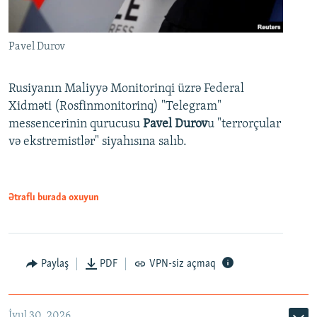
Pavel Durov
Rusiyanın Maliyyə Monitorinqi üzrə Federal
Xidməti (Rosfinmonitorinq) "Telegram"
messencerinin qurucusu
Pavel Durov
u "terrorçular
və ekstremistlər" siyahısına salıb.
Ətraflı burada oxuyun
Paylaş
PDF
VPN-siz açmaq
İyul 30, 2026