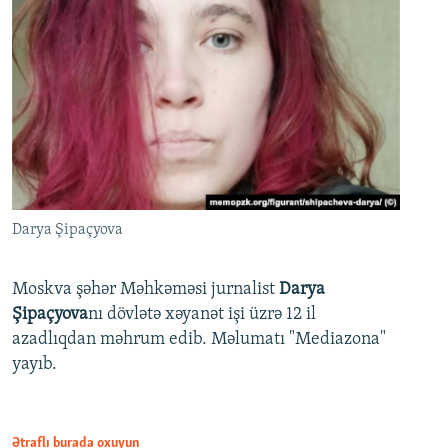
Darya Şipaçyova
Moskva şəhər Məhkəməsi jurnalist
Darya
Şipaçyova
nı dövlətə xəyanət işi üzrə 12 il
azadlıqdan məhrum edib. Məlumatı "Mediazona"
yayıb.
Ətraflı burada oxuyun