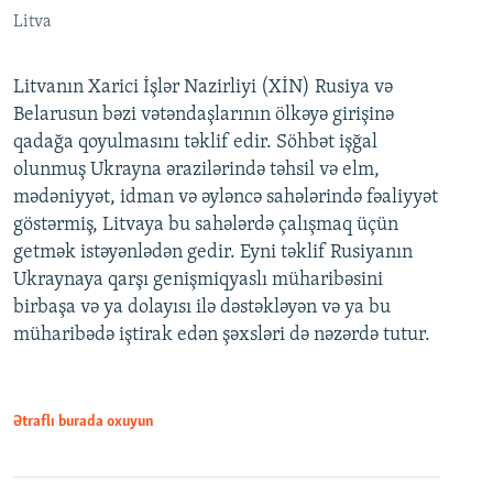
Litva
Litvanın Xarici İşlər Nazirliyi (XİN) Rusiya və
Belarusun bəzi vətəndaşlarının ölkəyə girişinə
qadağa qoyulmasını təklif edir. Söhbət işğal
olunmuş Ukrayna ərazilərində təhsil və elm,
mədəniyyət, idman və əyləncə sahələrində fəaliyyət
göstərmiş, Litvaya bu sahələrdə çalışmaq üçün
getmək istəyənlədən gedir. Eyni təklif Rusiyanın
Ukraynaya qarşı genişmiqyaslı müharibəsini
birbaşa və ya dolayısı ilə dəstəkləyən və ya bu
müharibədə iştirak edən şəxsləri də nəzərdə tutur.
Ətraflı burada oxuyun