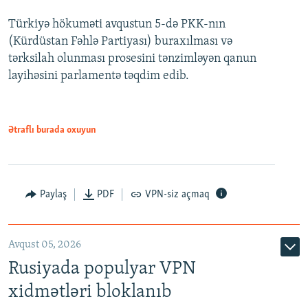
Türkiyə hökuməti avqustun 5-də PKK-nın
360p
(Kürdüstan Fəhlə Partiyası) buraxılması və
480p
Auto
240p
360p
480p
tərksilah olunması prosesini tənzimləyən qanun
720p
layihəsini parlamentə təqdim edib.
720p
1080p
1080p
Ətraflı burada oxuyun
Paylaş
PDF
VPN-siz açmaq
Avqust 05, 2026
Rusiyada populyar VPN
xidmətləri bloklanıb