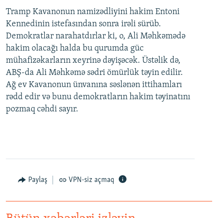
Tramp Kavanonun namizədliyini hakim Entoni
Kennedinin istefasından sonra irəli sürüb.
Demokratlar narahatdırlar ki, o, Ali Məhkəmədə
hakim olacağı halda bu qurumda güc
mühafizəkarların xeyrinə dəyişəcək. Üstəlik də,
ABŞ-da Ali Məhkəmə sədri ömürlük təyin edilir.
Ağ ev Kavanonun ünvanına səslənən ittihamları
rədd edir və bunu demokratların hakim təyinatını
pozmaq cəhdi sayır.
Paylaş
VPN-siz açmaq