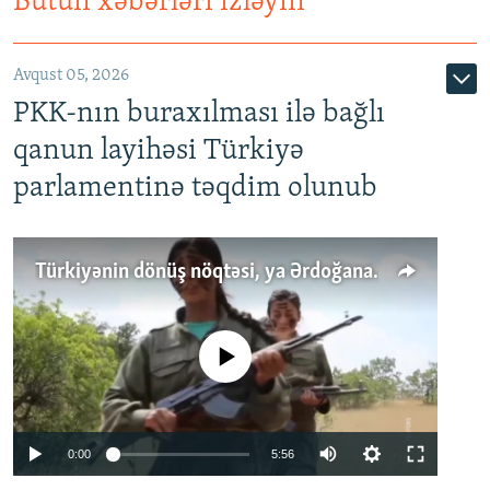
Bütün xəbərləri izləyin
Avqust 05, 2026
PKK-nın buraxılması ilə bağlı
qanun layihəsi Türkiyə
parlamentinə təqdim olunub
Türkiyənin dönüş nöqtəsi, ya Ərdoğana üçüncü şans: PKK ilə qəfil barışıq nə deməkdir?
No media source currently available
Auto
0:00
5:56
240p