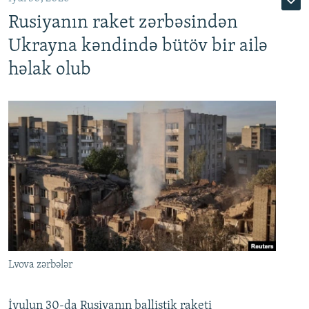
Rusiyanın raket zərbəsindən
Ukrayna kəndində bütöv bir ailə
həlak olub
Lvova zərbələr
İyulun 30-da Rusiyanın ballistik raketi