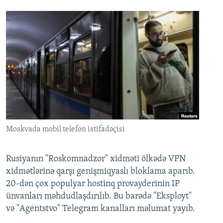
Moskvada mobil telefon istifadəçisi
Rusiyanın "Roskomnadzor" xidməti ölkədə VPN
xidmətlərinə qarşı genişmiqyaslı bloklama aparıb.
20-dən çox populyar hostinq provayderinin IP
ünvanları məhdudlaşdırılıb. Bu barədə "Eksployt"
və "Agentstvo" Telegram kanalları məlumat yayıb.