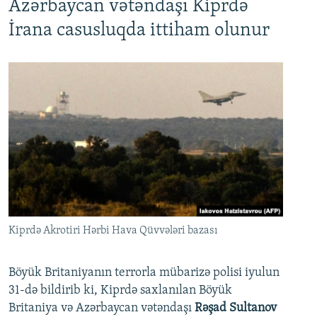
Azərbaycan vətəndaşı Kiprdə
İrana casusluqda ittiham olunur
Kiprdə Akrotiri Hərbi Hava Qüvvələri bazası
Böyük Britaniyanın terrorla mübarizə polisi iyulun
31-də bildirib ki, Kiprdə saxlanılan Böyük
Britaniya və Azərbaycan vətəndaşı
Rəşad Sultanov