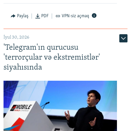
Paylaş
PDF
VPN-siz açmaq
İyul 30, 2026
'Telegram'ın qurucusu
'terrorçular və ekstremistlər'
siyahısında