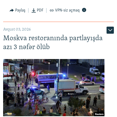
Paylaş
PDF
VPN-siz açmaq
Avqust 03, 2026
Moskva restoranında partlayışda
azı 3 nəfər ölüb