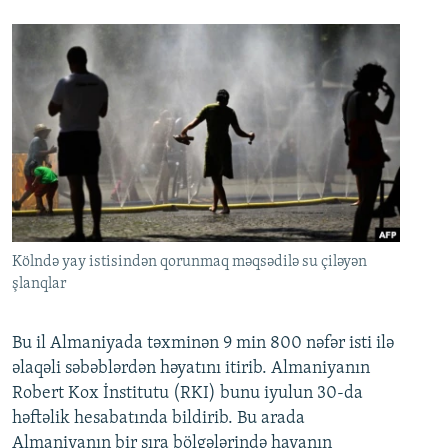
Kölndə yay istisindən qorunmaq məqsədilə su çiləyən
şlanqlar
Bu il Almaniyada təxminən 9 min 800 nəfər isti ilə
əlaqəli səbəblərdən həyatını itirib. Almaniyanın
Robert Kox İnstitutu (RKI) bunu iyulun 30-da
həftəlik hesabatında bildirib. Bu arada
Almaniyanın bir sıra bölgələrində havanın