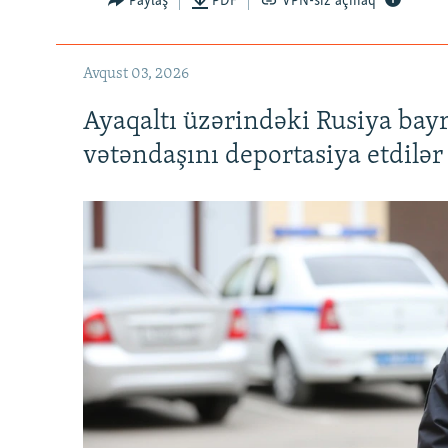
Paylaş
PDF
VPN-siz açmaq
Avqust 03, 2026
Ayaqaltı üzərindəki Rusiya bay
vətəndaşını deportasiya etdilər