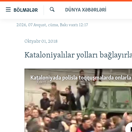
Keçid
DÜNYA XƏBƏRLƏRI
BÖLMƏLƏR
linkləri
Axtar
Əsas
2026, 07 Avqust, cümə, Bakı vaxtı 12:17
GÜNDƏM
məzmuna
#İZAHLA
qayıt
Oktyabr 01, 2018
Əsas
KORRUPSIOMETR
naviqasiyaya
Kataloniyalılar yolları bağlayırl
#ƏSLINDƏ
qayıt
Axtarışa
FƏRQƏ BAX
keç
Kataloniyada polislə toqquşmalarda onlarla 
QANUNI DOĞRU
ARAŞDIRMA
MULTIMEDIA
RADIO ARXIV
VIDEO
HAQQIMIZDA
FOTOQALEREYA
OXU ZALI
No media source 