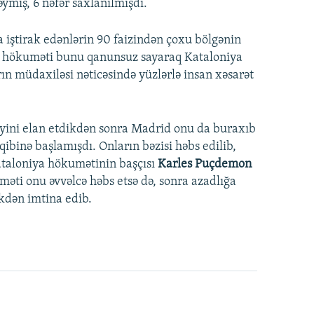
əymiş, 6 nəfər saxlanılmışdı.
a iştirak edənlərin 90 faizindən çoxu bölgənin
an hökuməti bunu qanunsuz sayaraq Kataloniya
n müdaxiləsi nəticəsində yüzlərlə insan xəsarət
yini elan etdikdən sonra Madrid onu da buraxıb
əqibinə başlamışdı. Onların bəzisi həbs edilib,
Kataloniya hökumətinin başçısı
Karles Puçdemon
məti onu əvvəlcə həbs etsə də, sonra azadlığa
kdən imtina edib.