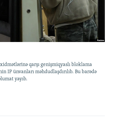
idmətlərinə qarşı genişmiqyaslı bloklama
nin IP ünvanları məhdudlaşdırılıb. Bu barədə
əlumat yayıb.