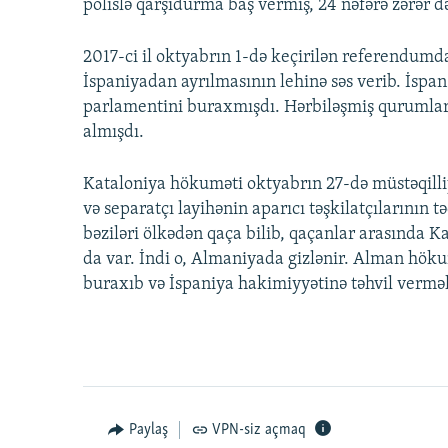
polislə qarşıdurma baş vermiş, 24 nəfərə zərər d
2017-ci il oktyabrın 1-də keçirilən referendumd
İspaniyadan ayrılmasının lehinə səs verib. İsp
parlamentini buraxmışdı. Hərbiləşmiş qurumları
almışdı.
Kataloniya hökuməti oktyabrın 27-də müstəqilli
və separatçı layihənin aparıcı təşkilatçılarının t
bəziləri ölkədən qaça bilib, qaçanlar arasında 
da var. İndi o, Almaniyada gizlənir. Alman höku
buraxıb və İspaniya hakimiyyətinə təhvil vermə
Paylaş
VPN-siz açmaq