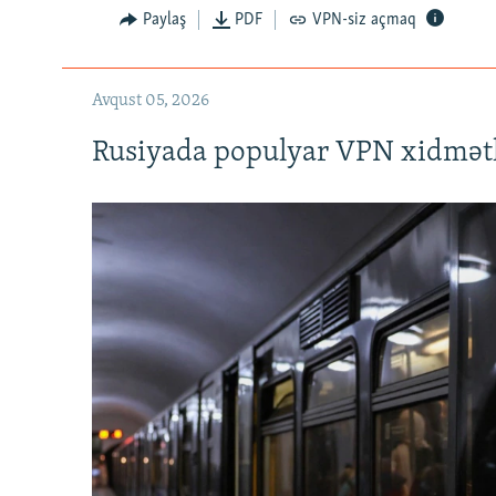
Paylaş
PDF
VPN-siz açmaq
Avqust 05, 2026
Rusiyada populyar VPN xidmətl