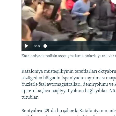
İNFOQRAFIKA
AZƏRBAYCAN ƏDƏBIYYATI KITABXANASI
MISSIYAMIZ
KARIKATURA
İSLAM VƏ DEMOKRATIYA
PEŞƏ ETIKASI VƏ JURNALISTIKA
STANDARTLARIMIZ
İZ - MƏDƏNIYYƏT PROQRAMI
MATERIALLARIMIZDAN ISTIFADƏ
AZADLIQRADIOSU MOBIL TELEFONUNUZDA
BIZIMLƏ ƏLAQƏ
0:00
XƏBƏR BÜLLETENLƏRIMIZ
Kataloniyada polislə toqquşmalarda onlarla yaralı var 
Kataloniya müstəqilliyinin tərəfdarları oktyabrın
sözügedən bölgənin İspaniyadan ayrılması məqsə
Yüzlərlə fəal avtomagistralları, dəmiryolunu və
aparan başlıca nəqliyyat yolunu bağlayıblar. Nü
tutublar.
Sentyabrın 29-da bu şəhərdə Kataloniyanın müst