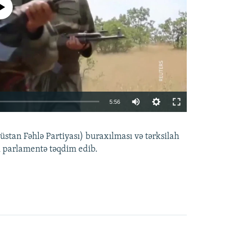
currently available
Auto
5:56
240p
EMBED
PAYLAŞ
tan Fəhlə Partiyası) buraxılması və tərksilah
360p
i parlamentə təqdim edib.
480p
720p
1080p
360p
480p
1080p