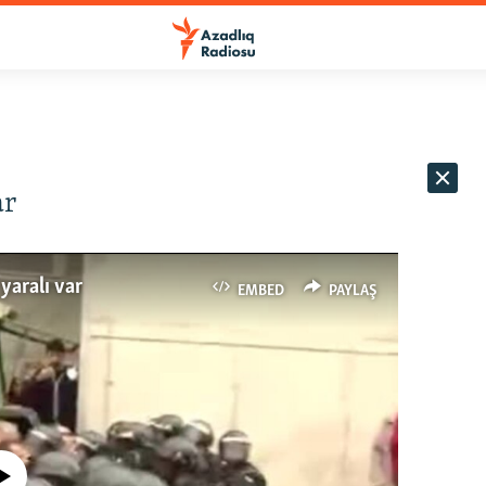
ar
yaralı var
EMBED
PAYLAŞ
currently available