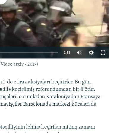
1:33
(Video arxiv - 2017)
EMBED
PAYLAŞ
 1-də etiraz aksiyaları keçirirlər. Bu gün
dilə keçirilmiş referendumdan bir il ötür.
 küçələri, o cümlədən Kataloniyadan Fransaya
mayişçilər Barselonada mərkəzi küçələri də
əqilliyinin lehinə keçirilən mitinq zamanı