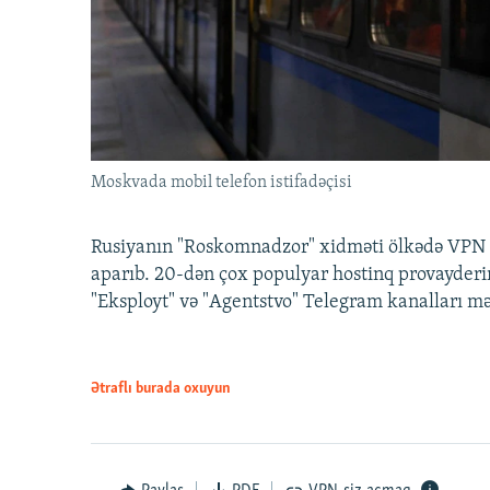
Moskvada mobil telefon istifadəçisi
Rusiyanın "Roskomnadzor" xidməti ölkədə VPN x
aparıb. 20-dən çox populyar hostinq provayderi
"Eksployt" və "Agentstvo" Telegram kanalları m
Ətraflı burada oxuyun