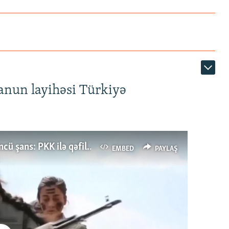
anun layihəsi Türkiyə
Türkiyənin dönüş nöqtəsi, ya Ərdoğana üçüncü şans: PKK ilə qəfil barışıq nə deməkdir?
EMBED
PAYLAŞ