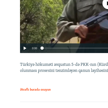
No media source 
0:00
Türkiyə hökuməti avqustun 5-də PKK-nın (Kürdüs
olunması prosesini tənzimləyən qanun layihəsin
Ətraflı burada oxuyun
Auto
240p
720p