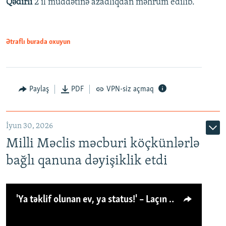
Qədirli
2 il müddətinə azadlıqdan məhrum edilib.
Ətraflı burada oxuyun
Paylaş
PDF
VPN-siz açmaq
İyun 30, 2026
Milli Məclis məcburi köçkünlərlə
bağlı qanuna dəyişiklik etdi
'Ya təklif olunan ev, ya status!' – Laçın köçkünü: 'Laçından başqa heç hara!'