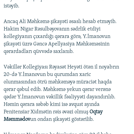
istəyib.
Ancaq Ali Məhkəmə şikayəti əsaslı hesab etməyib.
Hakim Nigar Rəsulbəyovanın sədrlik etdiyi
kollegiyanın çıxardığı qərara görə, Y.İmanovun
şikayəti üzrə Gəncə Apellyasiya Məhkəməsinin
qərardadları qüvvədə saxlanıb.
Vəkillər Kollegiyası Rəyasət Heyəti ötən il noyabrın
20-də Y.İmanovun bu qurumdan xaric
olunmasından ötrü məhkəməyə müraciət haqda
qərar qəbul edib. Məhkəmə yekun qərar verənə
qədər Y.İmanovun vəkillik fəaliyyəti dayandırılıb.
Həmin qərara səbəb kimi isə avqust ayında
Penitensiar Xidmətin rəis əvəzi olmuş
Oqtay
Məmmədov
un ondan şikayəti göstərilib.