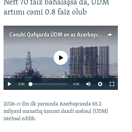
Neft 70 faiz bahalaşsa da, ÜDM
artımı cəmi 0.8 faiz olub
Cənubi Qafqazda ÜDM ən az Azərbaycanda artır: Qonşuları niyə Bakını qabaqlaya bilir?
No media source currently available
Auto
0:00
4:00
240p
2026-cı ilin ilk yarısında Azərbaycanda 65.2
360p
milyard manatlıq ümumi daxili məhsul (ÜDM)
480p
Auto
240p
360p
480p
istehsal edilib.
720p
720p
1080p