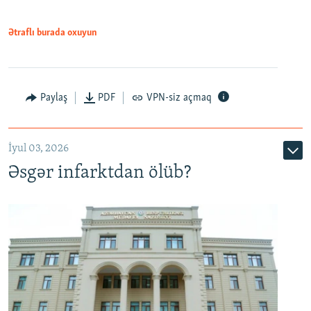
Ətraflı burada oxuyun
Auto
240p
360p
480p
Paylaş
PDF
VPN-siz açmaq
720p
1080p
İyul 03, 2026
Əsgər infarktdan ölüb?