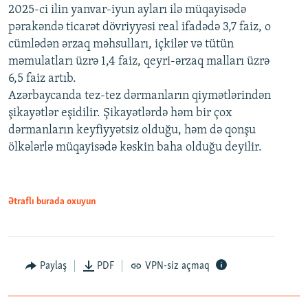
2025-ci ilin yanvar-iyun ayları ilə müqayisədə
pərakəndə ticarət dövriyyəsi real ifadədə 3,7 faiz, o
cümlədən ərzaq məhsulları, içkilər və tütün
məmulatları üzrə 1,4 faiz, qeyri-ərzaq malları üzrə
6,5 faiz artıb.
Azərbaycanda tez-tez dərmanların qiymətlərindən
şikayətlər eşidilir. Şikayətlərdə həm bir çox
dərmanların keyfiyyətsiz olduğu, həm də qonşu
ölkələrlə müqayisədə kəskin baha olduğu deyilir.
Ətraflı burada oxuyun
Paylaş
PDF
VPN-siz açmaq