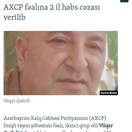
AXCP fəalına 2 il həbs cəzası
verilib
Vüqar Qədirli
Azərbaycan Xalq Cəbhəsi Partiyasının (AXCP)
İmişli rayon şöbəsinin fəalı, ikinci qrup əlil
Vüqar