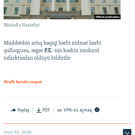
Müdafiə Nazirliyi
Müddətdən artıq həqiqi hərbi xidmət hərbi
qulluqçusu, əsgər
P.E.
-nin kəskin miokard
infarktından öldüyü bildirilir
Ətraflı burada oxuyun
Paylaş
PDF
VPN-siz açmaq
İyun 30, 2026