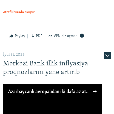
Ətraflı burada oxuyun
Paylaş
PDF
VPN-siz açmaq
İyul 31, 2026
Mərkəzi Bank illik inflyasiya
proqnozlarını yenə artırıb
Azərbaycanlı avropalıdan iki dəfə az ət yeyir, amma... 'Qiymət artımı qaçılmazdır'