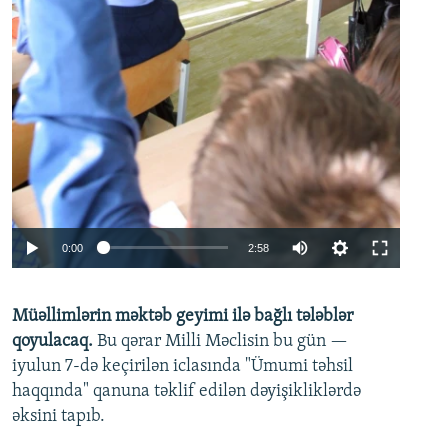
Auto
0:00
2:58
240p
Müəllimlərin məktəb geyimi ilə bağlı tələblər
360p
qoyulacaq.
Bu qərar Milli Məclisin bu gün —
480p
iyulun 7-də keçirilən iclasında "Ümumi təhsil
720p
haqqında" qanuna təklif edilən dəyişikliklərdə
əksini tapıb.
1080p