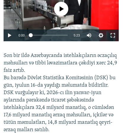
No media source currently available
Auto
0:00
5:23
240p
Son bir ildə Azərbaycanda istehlakçıların
360p
əczaçılıq
məhsulları və tibbi ləvazimatlara çəkdiyi xərc 24,9
480p
Auto
240p
360p
480p
faiz artıb.
720p
Bu barədə Dövlət Statistika Komitəsinin (DSK) bu
720p
1080p
gün, iyulun 16-da yaydığı məlumatda bildirilir.
1080p
DSK vurğulayır ki, 2026-cı ilin yanvar-iyun
aylarında pərakəndə ticarət şəbəkəsində
istehlakçılara 32,4 milyard manatlıq, o cümlədən
17,6 milyard manatlıq ərzaq məhsulları, içkilər və
tütün məmulatları, 14,8 milyard manatlıq qeyri-
ərzaq malları satılıb.