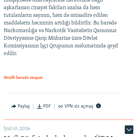
müqayisədə Azərbaycanda narkotiklə bağlı
aşkarlanan cinayət faktları azalsa da həm
tutulanların sayının, həm də müsadirə edilən
maddələrin həcminin artdığı bildirilir. Bu barədə
Narkomanlığa və Narkotik Vasitələrin Qanunsuz
Dövriyyəsinə Qarşı Mübarizə üzrə Dövlət
Komissiyasının İşçi Qrupunun məlumatında qeyd
edilir.
Ətraflı burada oxuyun
Paylaş
PDF
VPN-siz açmaq
İyul 10, 2026