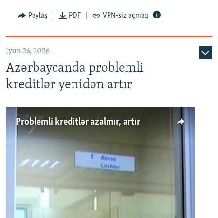
Auto
240p
360p
480p
Paylaş
PDF
VPN-siz açmaq
720p
1080p
İyun 26, 2026
Azərbaycanda problemli
kreditlər yenidən artır
Problemli kreditlər azalmır, artır