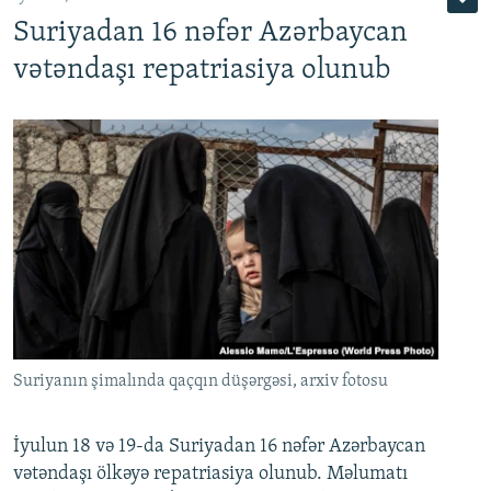
Suriyadan 16 nəfər Azərbaycan
720p
1080p
vətəndaşı repatriasiya olunub
Suriyanın şimalında qaçqın düşərgəsi, arxiv fotosu
İyulun 18 və 19-da Suriyadan 16 nəfər Azərbaycan
vətəndaşı ölkəyə repatriasiya olunub. Məlumatı