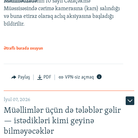
Məmmədzadə
nin 10 saylı Cəzaçəkmə
720p
Müəssisəsində cərimə kamerasına (kars) salındığı
720p
1080p
və buna etiraz olaraq aclıq aksiyasına başladığı
1080p
bildirilir.
Ətraflı burada oxuyun
Paylaş
PDF
VPN-siz açmaq
İyul 07, 2026
Müəllimlər üçün də tələblər gəlir
— istədikləri kimi geyinə
bilməyəcəklər