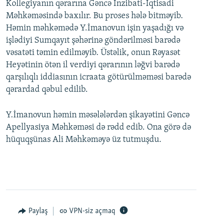
Kollegiyanın qərarına Gəncə İnzibati-İqtisadi
Məhkəməsində baxılır. Bu proses hələ bitməyib.
Həmin məhkəmədə Y.İmanovun işin yaşadığı və
işlədiyi Sumqayıt şəhərinə göndərilməsi barədə
vəsatəti təmin edilməyib. Üstəlik, onun Rəyasət
Heyətinin ötən il verdiyi qərarının ləğvi barədə
qarşılıqlı iddiasının icraata götürülməməsi barədə
qərardad qəbul edilib.
Y.İmanovun həmin məsələlərdən şikayətini Gəncə
Apellyasiya Məhkəməsi də rədd edib. Ona görə də
hüquqşünas Ali Məhkəməyə üz tutmuşdu.
Paylaş
VPN-siz açmaq