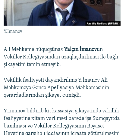
İNFOQRAFIKA
AZƏRBAYCAN ƏDƏBIYYATI KITABXANASI
MISSIYAMIZ
BIZI IZLƏ
KARIKATURA
İSLAM VƏ DEMOKRATIYA
PEŞƏ ETIKASI VƏ JURNALISTIKA STANDARTLARIMIZ
İZ - MƏDƏNIYYƏT PROQRAMI
MATERIALLARIMIZDAN ISTIFADƏ
Y.İmanov
AZADLIQRADIOSU MOBIL TELEFONUNUZDA
RFE/RL-in bütün saytları
BIZIMLƏ ƏLAQƏ
Ali Məhkəmə hüquqşünas
Yalçın İmanov
un
Vəkillər Kollegiyasından uzaqlaşdırılması ilə bağlı
XƏBƏR BÜLLETENLƏRIMIZ
şikayətini təmin etməyib.
Vəkillik fəaliyyəti dayandırılmış Y.İmanov Ali
Məhkəməyə Gəncə Apellyasiya Məhkəməsinin
qərardadlarından şikayət etmişdi.
Y.İmanov bildirib ki, kassasiya şikayətində vəkillik
fəaliyyətinə xitam verilməsi barədə işə Sumqayıtda
baxılması və Vəkillər Kollegiyasının Rəyasət
Heyətinə qarşılıqlı iddiasının icraata götürülməsini