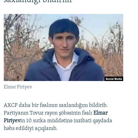
saxlandığı bildirilir
Elmar Piriyev
AXCP daha bir fəalının saxlandığını bildirib.
Partiyanın Tovuz rayon şöbəsinin fəalı
Elmar
Piriyev
in 10 sutka müddətinə inzibati qaydada
həbs edildiyi açıqlanıb.