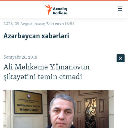
Keçid
linkləri
Əsas
2026, 09 Avqust, bazar, Bakı vaxtı 16:54
məzmuna
GÜNDƏM
Azərbaycan xəbərləri
qayıt
#İZAHLA
Əsas
KORRUPSIOMETR
naviqasiyaya
Sentyabr 26, 2018
qayıt
#ƏSLINDƏ
Axtarışa
Ali Məhkəmə Y.İmanovun
FƏRQƏ BAX
keç
şikayətini təmin etmədi
QANUNI DOĞRU
ARAŞDIRMA
MULTIMEDIA
RADIO ARXIV
VIDEO
HAQQIMIZDA
FOTOQALEREYA
OXU ZALI