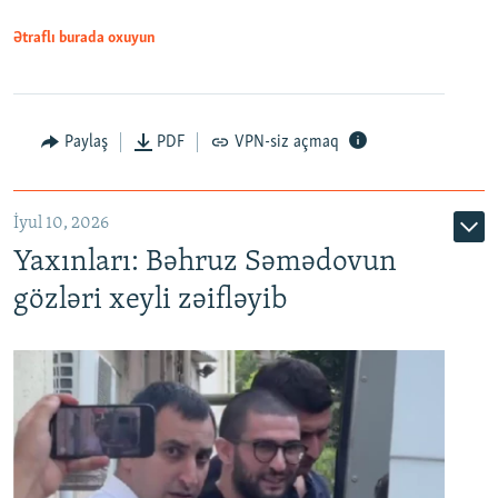
1080p
Ətraflı burada oxuyun
Paylaş
PDF
VPN-siz açmaq
İyul 10, 2026
Yaxınları: Bəhruz Səmədovun
gözləri xeyli zəifləyib