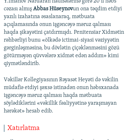
Y.İmanov Nardaran hadisələrinə görə 20 il həbs
cəzası almış
Abbas Hüseynov
un ona təqdim etdiyi
yazılı izahatına əsaslanaraq, mətbuata
açıqlamasında onun işgəncəyə məruz qalması
haqda şikayətini çatdırmışdı. Penitensiar Xidmətin
rəhbərliyi bunu «ölkədə ictimai-siyasi vəziyyətin
gərginləşməsinə, bu dövlətin çiçəklənməsini gözü
götürməyən qüvvələrə xidmət edən addım» kimi
qiymətləndirib.
Vəkillər Kollegiyasının Rəyasət Heyəti də vəkilin
müdafiə etdiyi şəxsə istinadən onun həbsxanada
işgəncəyə məruz qalması haqda mətbuata
söylədiklərini «vəkillik fəaliyyətinə yaraşmayan
hərəkət» hesab edib.
Xatırlatma