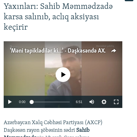
Yaxınları: Sahib Məmmədzadə
karsa salınıb, aclıq aksiyası
keçirir
'Məni təpiklədilər ki...' - Daşkəsəndə AXCP fəalının yaxınları onun həbsinə etiraz edirlər
No media source currently available
Auto
0:00
6:51
240p
Azərbaycan Xalq Cəbhəsi Partiyası (AXCP)
360p
Daşkəsən rayon şöbəsinin sədri
Sahib
480p
Auto
240p
360p
480p