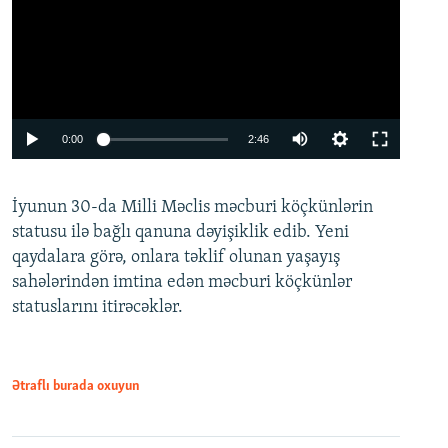
Auto
0:00
2:46
240p
İyunun 30-da Milli Məclis məcburi köçkünlərin
360p
statusu ilə bağlı qanuna dəyişiklik edib. Yeni
480p
qaydalara görə, onlara təklif olunan yaşayış
720p
sahələrindən imtina edən məcburi köçkünlər
statuslarını itirəcəklər.
1080p
Ətraflı burada oxuyun