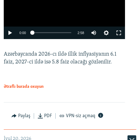
Auto
0:00
2:58
240p
Azərbaycanda 2026-cı ildə illik inflyasiyanın 6.1
360p
faiz, 2027-ci ildə isə 5.8 faiz olacağı gözlənilir.
480p
720p
1080p
Ətraflı burada oxuyun
Paylaş
PDF
VPN-siz açmaq
İyul 20, 2026
Auto
240p
360p
480p