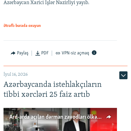
Azərbaycan Xarici İşlər Nazirliyi yayıb.
Ətraflı burada oxuyun
Paylaş
PDF
VPN-siz açmaq
İyul 16, 2026
Azərbaycanda istehlakçıların
tibbi xərcləri 25 faiz artıb
Ard-arda açılan dərman zavodları ölkənin tələbatını ödəyirmi?