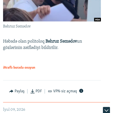
Bəhruz Səmədov
Həbsdə olan politoloq
Bəhruz Səmədov
un
gözlərinin zəiflədiyi bildirilir.
Ətraflı burada oxuyun
Paylaş
PDF
VPN-siz açmaq
İyul 09, 2026