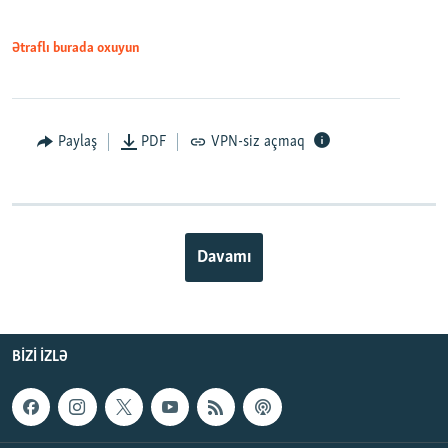
Ətraflı burada oxuyun
Paylaş
PDF
VPN-siz açmaq
Davamı
BIZI IZLƏ