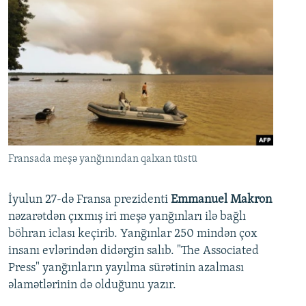
Fransada meşə yanğınından qalxan tüstü
İyulun 27-də Fransa prezidenti
Emmanuel Makron
nəzarətdən çıxmış iri meşə yanğınları ilə bağlı
böhran iclası keçirib. Yanğınlar 250 mindən çox
insanı evlərindən didərgin salıb. "The Associated
Press" yanğınların yayılma sürətinin azalması
əlamətlərinin də olduğunu yazır.