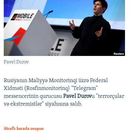
Pavel Durov
Rusiyanın Maliyyə Monitorinqi üzrə Federal
Xidməti (Rosfinmonitorinq) "Telegram"
messencerinin qurucusu
Pavel Durov
u "terrorçular
və ekstremistlər" siyahısına salıb.
Ətraflı burada oxuyun