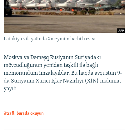
Latakiya vilayətində Xmeymim hərbi bazası
Moskva və Dəməşq Rusiyanın Suriyadakı
mövcudluğunun yenidən təşkili ilə bağlı
memorandum imzalayıblar. Bu haqda avqustun 9-
da Suriyanın Xarici İşlər Nazirliyi (XİN) məlumat
yayıb.
Ətraflı burada oxuyun