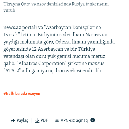
Ukrayna Qara və Azov dənizlərində Rusiya tankerlərini
vurub
news.az portalı və "Azərbaycan Dənizçilərinə
Dəstək" İctimai Birliyinin sədri İlham Nəsirovun
yaydığı məlumata görə, Odessa limanı yaxınlığında
göyərtəsində 12 Azərbaycan və bir Türkiyə
vətəndaşı olan quru yük gəmisi hücuma məruz
qalıb. "Albatros Corporation" şirkətinə məxsus
"ATA-2" adlı gəmiyə üç dron zərbəsi endirilib.
Ətraflı burada oxuyun
Paylaş
PDF
VPN-siz açmaq