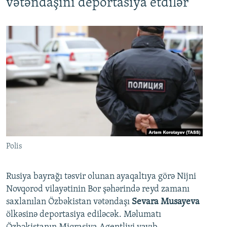
vətəndaşını deportasiya etdilər
Polis
Rusiya bayrağı təsvir olunan ayaqaltıya görə Nijni
Novqorod vilayətinin Bor şəhərində reyd zamanı
saxlanılan Özbəkistan vətəndaşı
Sevara Musayeva
ölkəsinə deportasiya ediləcək. Məlumatı