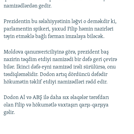
namizədlərdən gedir.
Prezidentin bu səlahiyyətinin ləğvi o deməkdir ki,
parlamentin spikeri, yaxud Filip həmin nazirləri
təyin etməklə bağlı fərman imzalaya biləcək.
Moldova qanunvericiliyinə görə, prezident baş
nazirin təqdim etdiyi namizədi bir dəfə geri çevirə
bilər. İkinci dəfə eyni namizəd irəli sürülürsə, onu
təsdiqləməlidir. Dodon artıq dördüncü dəfədir
hökumətin təklif etdiyi namizədləri rədd edir.
Dodon Aİ və ABŞ ilə daha sıx əlaqələr tərəfdarı
olan Filip və hökumətlə vaxtaşırı qarşı-qarşıya
gəlir.