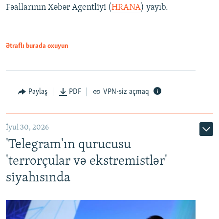
Fəallarının Xəbər Agentliyi (
HRANA
) yayıb.
Ətraflı burada oxuyun
Paylaş
PDF
VPN-siz açmaq
İyul 30, 2026
'Telegram'ın qurucusu
'terrorçular və ekstremistlər'
siyahısında