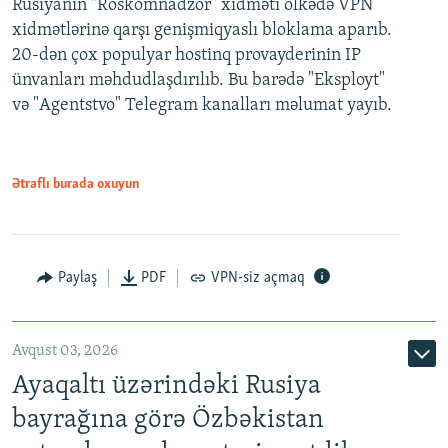
Rusiyanın "Roskomnadzor" xidməti ölkədə VPN
xidmətlərinə qarşı genişmiqyaslı bloklama aparıb.
20-dən çox populyar hostinq provayderinin IP
ünvanları məhdudlaşdırılıb. Bu barədə "Eksployt"
və "Agentstvo" Telegram kanalları məlumat yayıb.
Ətraflı burada oxuyun
Paylaş
PDF
VPN-siz açmaq
Avqust 03, 2026
Ayaqaltı üzərindəki Rusiya
bayrağına görə Özbəkistan