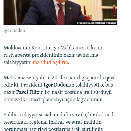
İNFOQRAFIKA
AZƏRBAYCAN ƏDƏBIYYATI KITABXANASI
MISSIYAMIZ
BIZI IZLƏ
KARIKATURA
İSLAM VƏ DEMOKRATIYA
PEŞƏ ETIKASI VƏ JURNALISTIKA STANDARTLARIMIZ
İZ - MƏDƏNIYYƏT PROQRAMI
MATERIALLARIMIZDAN ISTIFADƏ
Igor Dodon
AZADLIQRADIOSU MOBIL TELEFONUNUZDA
RFE/RL-in bütün saytları
BIZIMLƏ ƏLAQƏ
Moldovanın Konstitusiya Məhkəməsi ölkənin
rusiyapərəst prezidentinin nazir təyinetmə
XƏBƏR BÜLLETENLƏRIMIZ
səlahiyyətini
məhdudlaşdırıb
.
Məhkəmə sentyabrın 24-də çıxardığı qərarda qeyd
edir ki, Prezident
Igor Dodon
un səlahiyyəti o, baş
nazir
Pavel Filip
in iki nazir postuna irəli sürdüyü
namizədləri təsdiqləmədiyi üçün ləğv olunur.
Söhbət səhiyyə, sosial müdafiə və ailə, bir də kənd
təsərrüfatı, regional inkişaf və ətraf mühitin
qorunması nazirləri postlarına irəli sürülmüş