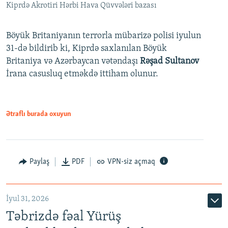
Kiprdə Akrotiri Hərbi Hava Qüvvələri bazası
Böyük Britaniyanın terrorla mübarizə polisi iyulun
31-də bildirib ki, Kiprdə saxlanılan Böyük
Britaniya və Azərbaycan vətəndaşı
Rəşad Sultanov
İrana casusluq etməkdə ittiham olunur.
Ətraflı burada oxuyun
Paylaş
PDF
VPN-siz açmaq
İyul 31, 2026
Təbrizdə fəal Yürüş