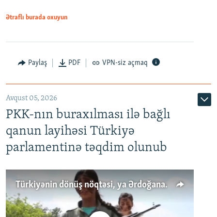
Ətraflı burada oxuyun
Paylaş
PDF
VPN-siz açmaq
Avqust 05, 2026
PKK-nın buraxılması ilə bağlı
qanun layihəsi Türkiyə
parlamentinə təqdim olunub
Türkiyənin dönüş nöqtəsi, ya Ərdoğana üçüncü şans: PKK ilə qəfil barışıq nə deməkdir?