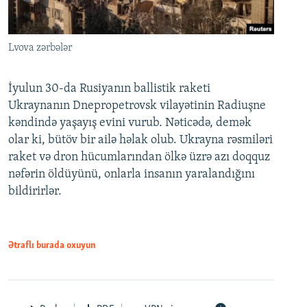
Lvova zərbələr
İyulun 30-da Rusiyanın ballistik raketi
Ukraynanın Dnepropetrovsk vilayətinin Radiuşne
kəndində yaşayış evini vurub. Nəticədə, demək
olar ki, bütöv bir ailə həlak olub. Ukrayna rəsmiləri
raket və dron hücumlarından ölkə üzrə azı doqquz
nəfərin öldüyünü, onlarla insanın yaralandığını
bildirirlər.
Ətraflı burada oxuyun