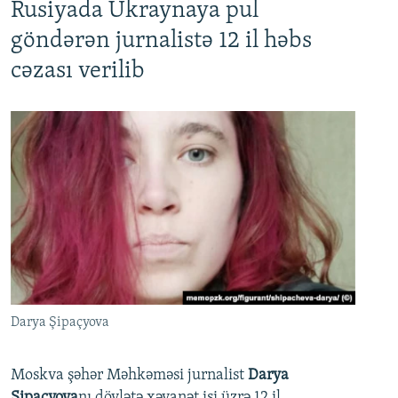
Rusiyada Ukraynaya pul
göndərən jurnalistə 12 il həbs
cəzası verilib
Darya Şipaçyova
Moskva şəhər Məhkəməsi jurnalist
Darya
Şipaçyova
nı dövlətə xəyanət işi üzrə 12 il