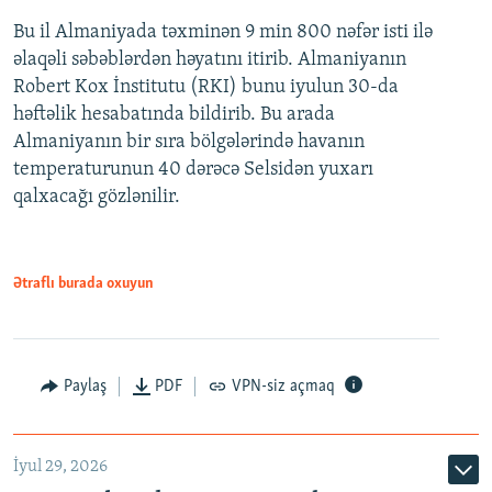
Bu il Almaniyada təxminən 9 min 800 nəfər isti ilə
əlaqəli səbəblərdən həyatını itirib. Almaniyanın
Robert Kox İnstitutu (RKI) bunu iyulun 30-da
həftəlik hesabatında bildirib. Bu arada
Almaniyanın bir sıra bölgələrində havanın
temperaturunun 40 dərəcə Selsidən yuxarı
qalxacağı gözlənilir.
Ətraflı burada oxuyun
Paylaş
PDF
VPN-siz açmaq
İyul 29, 2026