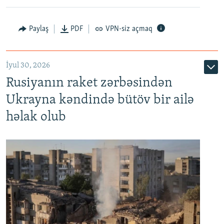
Paylaş
PDF
VPN-siz açmaq
İyul 30, 2026
Rusiyanın raket zərbəsindən
Ukrayna kəndində bütöv bir ailə
həlak olub