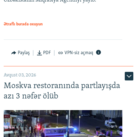
Özbəkistanın Miqrasiya Agentliyi yayıb.
Ətraflı burada oxuyun
Paylaş
PDF
VPN-siz açmaq
Avqust 03, 2026
Moskva restoranında partlayışda
azı 3 nəfər ölüb