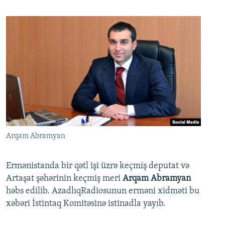
Arqam Abramyan
Ermənistanda bir qətl işi üzrə keçmiş deputat və
Artaşat şəhərinin keçmiş meri
Arqam Abramyan
həbs edilib. AzadlıqRadiosunun erməni xidməti bu
xəbəri İstintaq Komitəsinə istinadla yayıb.