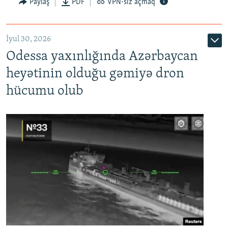
Paylaş
PDF
VPN-siz açmaq
İyul 30, 2026
Odessa yaxınlığında Azərbaycan
heyətinin olduğu gəmiyə dron
hücumu olub