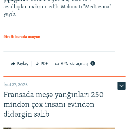
azadlıqdan məhrum edib. Məlumatı "Mediazona"
yayıb.
Ətraflı burada oxuyun
Paylaş
PDF
VPN-siz açmaq
İyul 27, 2026
Fransada meşə yanğınları 250
mindən çox insanı evindən
didərgin salıb