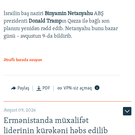
İsrailin baş naziri
Binyamin Netanyahu
ABŞ
prezidenti
Donald Tramp
ın Qəzza ilə bağlı son
planını yenidən rədd edib. Netanyahu bunu bazar
günü – avqustun 9-da bildirib.
Ətraflı burada oxuyun
Paylaş
PDF
VPN-siz açmaq
Avqust 09, 2026
Ermənistanda müxalifət
liderinin kürəkəni həbs edilib