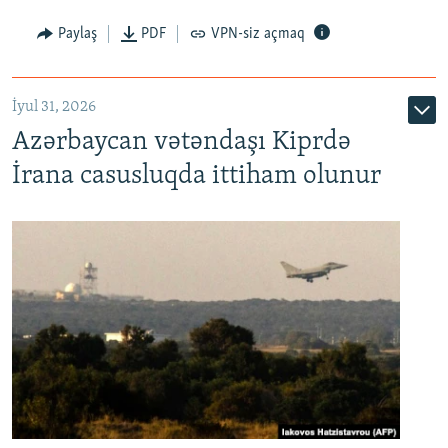
Paylaş
PDF
VPN-siz açmaq
İyul 31, 2026
Azərbaycan vətəndaşı Kiprdə
İrana casusluqda ittiham olunur