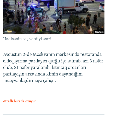
Hadisənin baş verdiyi ərazi
Avqustun 2-də Moskvanın mərkəzində restoranda
əldəqayırma partlayıcı qurğu işə salınıb, azı 3 nəfər
ölüb, 21 nəfər yaralanıb. İstintaq orqanları
partlayışın arxasında kimin dayandığını
müəyyənləşdirməyə çalışır.
Ətraflı burada oxuyun