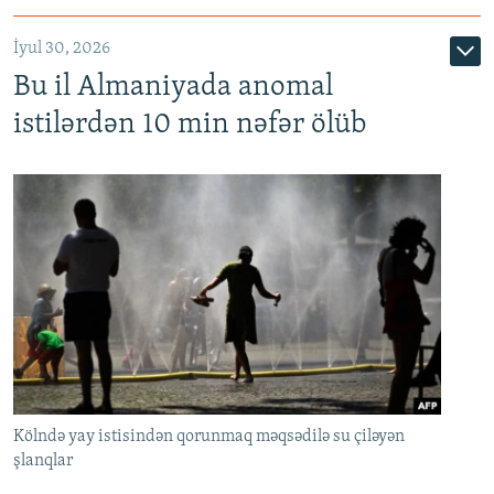
İyul 30, 2026
Bu il Almaniyada anomal
istilərdən 10 min nəfər ölüb
Kölndə yay istisindən qorunmaq məqsədilə su çiləyən
şlanqlar