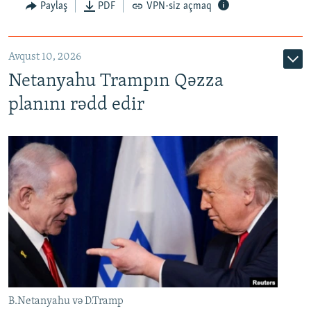
Paylaş
PDF
VPN-siz açmaq
Avqust 10, 2026
Netanyahu Trampın Qəzza
planını rədd edir
B.Netanyahu və D.Tramp