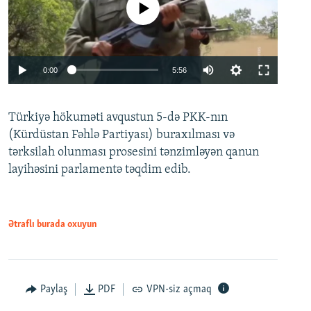
No media source currently available
Auto
0:00
5:56
240p
Türkiyə hökuməti avqustun 5-də PKK-nın
360p
(Kürdüstan Fəhlə Partiyası) buraxılması və
480p
Auto
240p
360p
480p
tərksilah olunması prosesini tənzimləyən qanun
720p
layihəsini parlamentə təqdim edib.
720p
1080p
1080p
Ətraflı burada oxuyun
Paylaş
PDF
VPN-siz açmaq