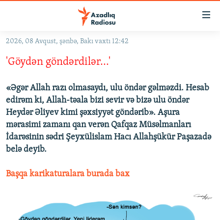
Keçid
linkləri
Əsas
2026, 08 Avqust, şənbə, Bakı vaxtı 12:42
məzmuna
GÜNDƏM
'Göydən göndərdilər...'
qayıt
#İZAHLA
Əsas
KORRUPSIOMETR
naviqasiyaya
«Əgər Allah razı olmasaydı, ulu öndər gəlməzdi. Hesab
qayıt
edirəm ki, Allah-təala bizi sevir və bizə ulu öndər
#ƏSLINDƏ
Axtarışa
Heydər Əliyev kimi şəxsiyyət göndərib». Aşura
FƏRQƏ BAX
keç
mərasimi zamanı qan verən Qafqaz Müsəlmanları
İdarəsinin sədri Şeyxülislam Hacı Allahşükür Paşazadə
QANUNI DOĞRU
belə deyib.
ARAŞDIRMA
Başqa karikaturalara burada bax
MULTIMEDIA
RADIO ARXIV
VIDEO
HAQQIMIZDA
FOTOQALEREYA
OXU ZALI