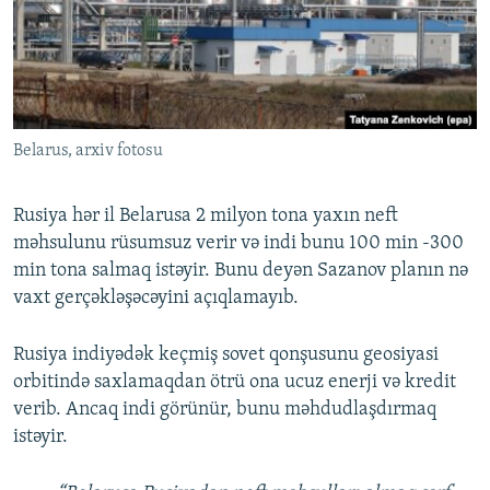
Belarus, arxiv fotosu
Rusiya hər il Belarusa 2 milyon tona yaxın neft
məhsulunu rüsumsuz verir və indi bunu 100 min -300
min tona salmaq istəyir. Bunu deyən Sazanov planın nə
vaxt gerçəkləşəcəyini açıqlamayıb.
Rusiya indiyədək keçmiş sovet qonşusunu geosiyasi
orbitində saxlamaqdan ötrü ona ucuz enerji və kredit
verib. Ancaq indi görünür, bunu məhdudlaşdırmaq
istəyir.