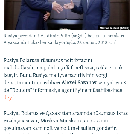
İNFOQRAFIKA
AZƏRBAYCAN ƏDƏBIYYATI KITABXANASI
MISSIYAMIZ
BIZI IZLƏ
KARIKATURA
İSLAM VƏ DEMOKRATIYA
PEŞƏ ETIKASI VƏ JURNALISTIKA STANDARTLARIMIZ
İZ - MƏDƏNIYYƏT PROQRAMI
MATERIALLARIMIZDAN ISTIFADƏ
Rusiya prezidenti Vladimir Putin (sağda) belaruslu həmkarı
AZADLIQRADIOSU MOBIL TELEFONUNUZDA
RFE/RL-in bütün saytları
Alyaksandr Lukashenka ilə görüşdə, 22 avqust, 2018-ci il
BIZIMLƏ ƏLAQƏ
XƏBƏR BÜLLETENLƏRIMIZ
Rusiya Belarusa rüsumsuz neft ixracını
məhdudlaşdırmaq, daha şəffaf neft sazişi əldə etmək
istəyir. Bunu Rusiya maliyyə nazirliyinin vergi
departamentinin rəhbəri
Alexei Sazanov
sentyabrın 3-
də “Reuters” informasiya agentliyinə müsahibəsində
deyib
.
Rusiya, Belarus və Qazaxıstan arasında rüsumsuz ixrac
razılaşması var, Moskva Minskə ixrac rüsumu
qoyulmayan xam neft və neft məhsulları göndərir.