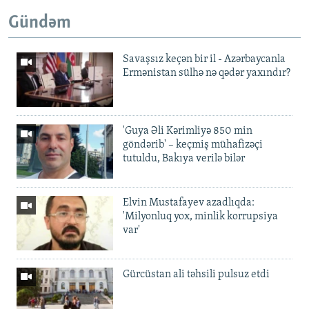
Gündəm
Savaşsız keçən bir il - Azərbaycanla
Ermənistan sülhə nə qədər yaxındır?
'Guya Əli Kərimliyə 850 min
göndərib' – keçmiş mühafizəçi
tutuldu, Bakıya verilə bilər
Elvin Mustafayev azadlıqda:
'Milyonluq yox, minlik korrupsiya
var'
Gürcüstan ali təhsili pulsuz etdi