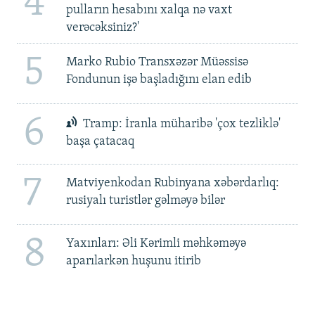
4
pulların hesabını xalqa nə vaxt
verəcəksiniz?'
5
Marko Rubio Transxəzər Müəssisə
Fondunun işə başladığını elan edib
6
Tramp: İranla müharibə 'çox tezliklə'
başa çatacaq
7
Matviyenkodan Rubinyana xəbərdarlıq:
rusiyalı turistlər gəlməyə bilər
8
Yaxınları: Əli Kərimli məhkəməyə
aparılarkən huşunu itirib