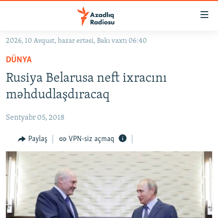
Keçid
linkləri
Əsas
2026, 10 Avqust, bazar ertəsi, Bakı vaxtı 06:40
məzmuna
GÜNDƏM
DÜNYA
qayıt
#İZAHLA
Əsas
Rusiya Belarusa neft ixracını
KORRUPSIOMETR
naviqasiyaya
məhdudlaşdıracaq
qayıt
#ƏSLINDƏ
Axtarışa
Sentyabr 05, 2018
FƏRQƏ BAX
keç
QANUNI DOĞRU
Paylaş
VPN-siz açmaq
ARAŞDIRMA
MULTIMEDIA
RADIO ARXIV
VIDEO
HAQQIMIZDA
FOTOQALEREYA
OXU ZALI