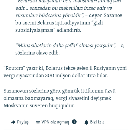
“Belarusa Rusiyadan neft məhsulları almaq sərf
edir… sonradan bu məhsulları ixrac edir və
rüsumları büdcəsinə yönəldir”,
– deyən Sazanov
bu sxemi Belarus iqtisadiyyatının “gizli
subsidiyalaşması” adlandırıb.
“Münasibətlərin daha şəffaf olması yaxşıdır”,
– o,
sözlərinə əlavə edib.
“Reuters” yazır ki, Belarus təkcə gələn il Rusiyanın yeni
vergi siyasətindən 300 milyon dollar itirə bilər.
Sazanovun sözlərinə görə, gömrük ittifaqının üzvü
olmasına baxmayaraq, vergi siyasətini dəyişmək
Moskvanın suveren hüququdur.
Paylaş
VPN-siz açmaq
Bizi izlə