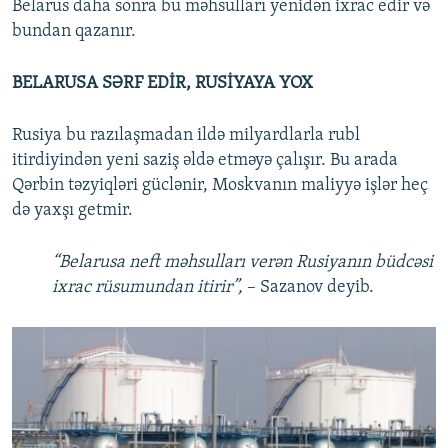
Belarus daha sonra bu məhsulları yenidən ixrac edir və
bundan qazanır.
BELARUSA SƏRF EDİR, RUSİYAYA YOX
Rusiya bu razılaşmadan ildə milyardlarla rubl
itirdiyindən yeni saziş əldə etməyə çalışır. Bu arada
Qərbin təzyiqləri güclənir, Moskvanın maliyyə işlər heç
də yaxşı getmir.
“Belarusa neft məhsulları verən Rusiyanın büdcəsi
ixrac rüsumundan itirir”,
– Sazanov deyib.