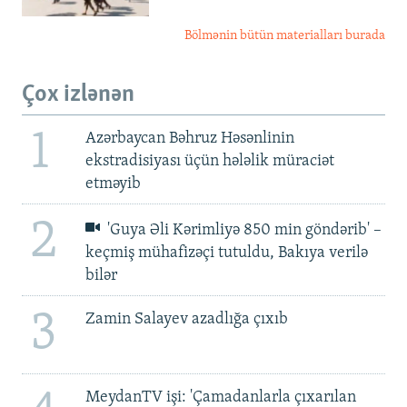
Bölmənin bütün materialları burada
Çox izlənən
1
Azərbaycan Bəhruz Həsənlinin
ekstradisiyası üçün hələlik müraciət
etməyib
2
'Guya Əli Kərimliyə 850 min göndərib' –
keçmiş mühafizəçi tutuldu, Bakıya verilə
bilər
3
Zamin Salayev azadlığa çıxıb
MeydanTV işi: 'Çamadanlarla çıxarılan