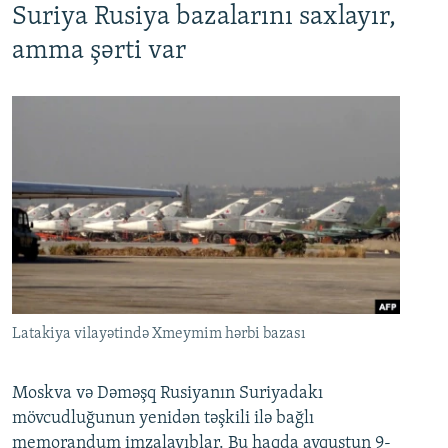
Suriya Rusiya bazalarını saxlayır,
amma şərti var
Latakiya vilayətində Xmeymim hərbi bazası
Moskva və Dəməşq Rusiyanın Suriyadakı
mövcudluğunun yenidən təşkili ilə bağlı
memorandum imzalayıblar. Bu haqda avqustun 9-