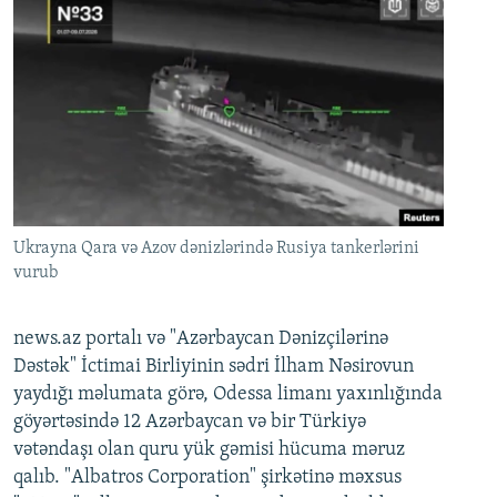
Ukrayna Qara və Azov dənizlərində Rusiya tankerlərini
vurub
news.az portalı və "Azərbaycan Dənizçilərinə
Dəstək" İctimai Birliyinin sədri İlham Nəsirovun
yaydığı məlumata görə, Odessa limanı yaxınlığında
göyərtəsində 12 Azərbaycan və bir Türkiyə
vətəndaşı olan quru yük gəmisi hücuma məruz
qalıb. "Albatros Corporation" şirkətinə məxsus