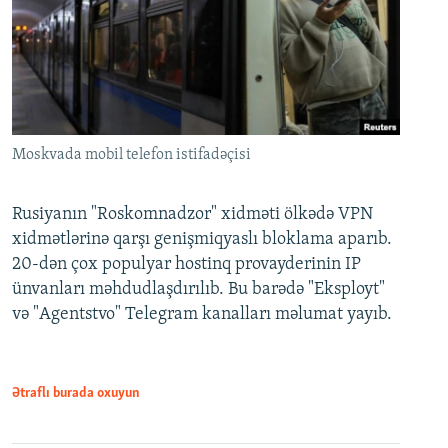
Moskvada mobil telefon istifadəçisi
Rusiyanın "Roskomnadzor" xidməti ölkədə VPN
xidmətlərinə qarşı genişmiqyaslı bloklama aparıb.
20-dən çox populyar hostinq provayderinin IP
ünvanları məhdudlaşdırılıb. Bu barədə "Eksployt"
və "Agentstvo" Telegram kanalları məlumat yayıb.
Ətraflı burada oxuyun