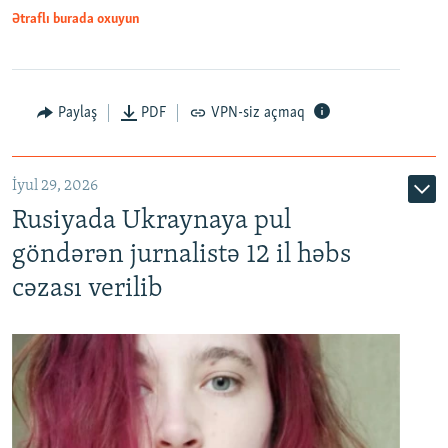
Ətraflı burada oxuyun
Paylaş
PDF
VPN-siz açmaq
İyul 29, 2026
Rusiyada Ukraynaya pul
göndərən jurnalistə 12 il həbs
cəzası verilib