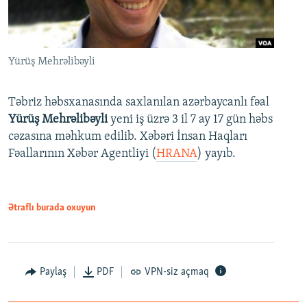
Yürüş Mehrəlibəyli
Təbriz həbsxanasında saxlanılan azərbaycanlı fəal
Yürüş Mehrəlibəyli
yeni iş üzrə 3 il 7 ay 17 gün həbs
cəzasına məhkum edilib. Xəbəri İnsan Haqları
Fəallarının Xəbər Agentliyi (
HRANA
) yayıb.
Ətraflı burada oxuyun
Paylaş
PDF
VPN-siz açmaq