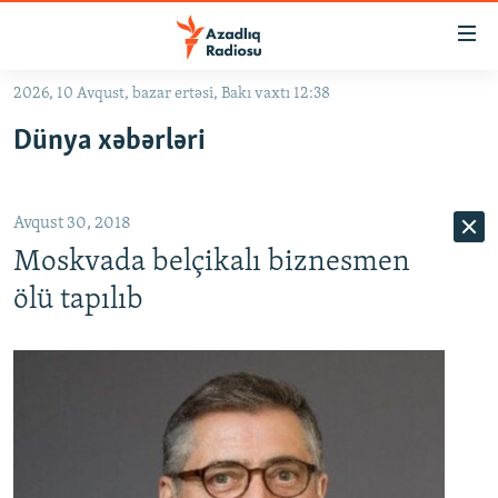
Keçid
linkləri
Əsas
2026, 10 Avqust, bazar ertəsi, Bakı vaxtı 12:38
məzmuna
GÜNDƏM
Dünya xəbərləri
qayıt
#İZAHLA
Əsas
KORRUPSIOMETR
naviqasiyaya
Avqust 30, 2018
qayıt
#ƏSLINDƏ
Axtarışa
Moskvada belçikalı biznesmen
FƏRQƏ BAX
keç
ölü tapılıb
QANUNI DOĞRU
ARAŞDIRMA
MULTIMEDIA
RADIO ARXIV
VIDEO
HAQQIMIZDA
FOTOQALEREYA
OXU ZALI