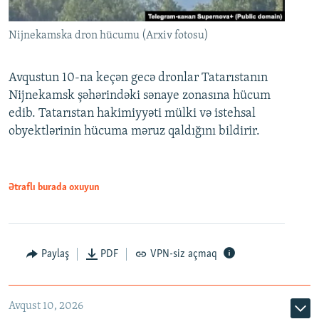
Nijnekamska dron hücumu (Arxiv fotosu)
Avqustun 10-na keçən gecə dronlar Tatarıstanın
Nijnekamsk şəhərindəki sənaye zonasına hücum
edib. Tatarıstan hakimiyyəti mülki və istehsal
obyektlərinin hücuma məruz qaldığını bildirir.
Ətraflı burada oxuyun
Paylaş
PDF
VPN-siz açmaq
Avqust 10, 2026