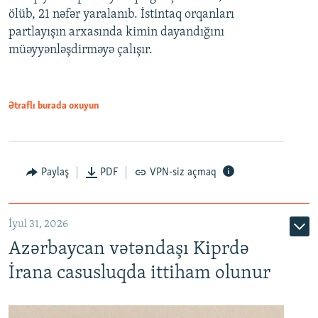
ölüb, 21 nəfər yaralanıb. İstintaq orqanları
partlayışın arxasında kimin dayandığını
müəyyənləşdirməyə çalışır.
Ətraflı burada oxuyun
Paylaş
PDF
VPN-siz açmaq
İyul 31, 2026
Azərbaycan vətəndaşı Kiprdə
İrana casusluqda ittiham olunur