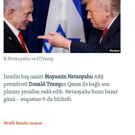
B.Netanyahu və D.Tramp
İsrailin baş naziri
Binyamin Netanyahu
ABŞ
prezidenti
Donald Tramp
ın Qəzza ilə bağlı son
planını yenidən rədd edib. Netanyahu bunu bazar
günü – avqustun 9-da bildirib.
Ətraflı burada oxuyun