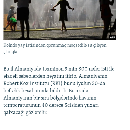
Kölndə yay istisindən qorunmaq məqsədilə su çiləyən
şlanqlar
Bu il Almaniyada təxminən 9 min 800 nəfər isti ilə
əlaqəli səbəblərdən həyatını itirib. Almaniyanın
Robert Kox İnstitutu (RKI) bunu iyulun 30-da
həftəlik hesabatında bildirib. Bu arada
Almaniyanın bir sıra bölgələrində havanın
temperaturunun 40 dərəcə Selsidən yuxarı
qalxacağı gözlənilir.