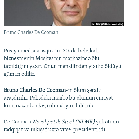
İNFOQRAFIKA
AZƏRBAYCAN ƏDƏBIYYATI KITABXANASI
MISSIYAMIZ
BIZI IZLƏ
KARIKATURA
İSLAM VƏ DEMOKRATIYA
PEŞƏ ETIKASI VƏ JURNALISTIKA STANDARTLARIMIZ
İZ - MƏDƏNIYYƏT PROQRAMI
MATERIALLARIMIZDAN ISTIFADƏ
Bruno Charles De Cooman
AZADLIQRADIOSU MOBIL TELEFONUNUZDA
RFE/RL-in bütün saytları
BIZIMLƏ ƏLAQƏ
Rusiya mediası avqustun 30-da belçikalı
biznesmenin Moskvanın mərkəzində ölü
XƏBƏR BÜLLETENLƏRIMIZ
tapıldığını yazır. Onun mənzilindən yıxılıb öldüyü
güman edilir.
Bruno Charles De Cooman
-ın ölüm şəraiti
araşdırılır. Polisdəki mənbə bu ölümün cinayət
kimi nəzərdən keçirilmədiyini bildirib.
De Cooman
Novolipetsk Steel (NLMK)
şirkətinin
tədqiqat və inkişaf üzrə vitse-prezidenti idi.