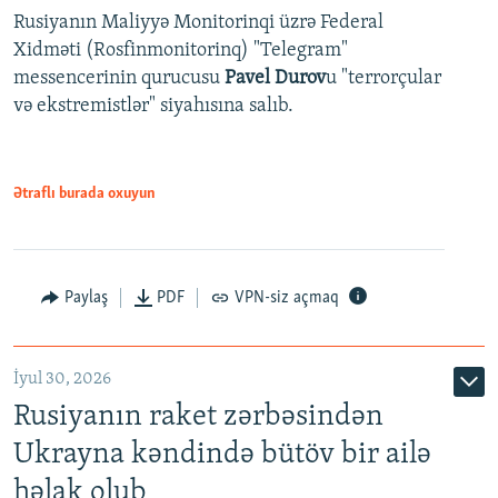
Rusiyanın Maliyyə Monitorinqi üzrə Federal
Xidməti (Rosfinmonitorinq) "Telegram"
messencerinin qurucusu
Pavel Durov
u "terrorçular
və ekstremistlər" siyahısına salıb.
Ətraflı burada oxuyun
Paylaş
PDF
VPN-siz açmaq
İyul 30, 2026
Rusiyanın raket zərbəsindən
Ukrayna kəndində bütöv bir ailə
həlak olub