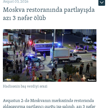
Avqust 03, 2026
Moskva restoranında partlayışda
azı 3 nəfər ölüb
Hadisənin baş verdiyi ərazi
Avqustun 2-də Moskvanın mərkəzində restoranda
əldəqayırma partlayıcı qurğu işə salınıb, azı 3 nəfər