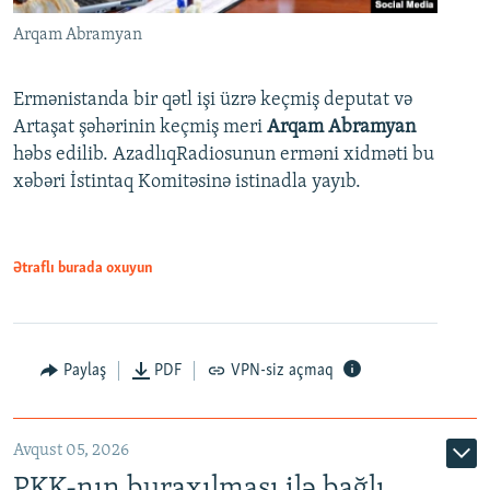
Arqam Abramyan
Ermənistanda bir qətl işi üzrə keçmiş deputat və
Artaşat şəhərinin keçmiş meri
Arqam Abramyan
həbs edilib. AzadlıqRadiosunun erməni xidməti bu
xəbəri İstintaq Komitəsinə istinadla yayıb.
Ətraflı burada oxuyun
Paylaş
PDF
VPN-siz açmaq
Avqust 05, 2026
PKK-nın buraxılması ilə bağlı