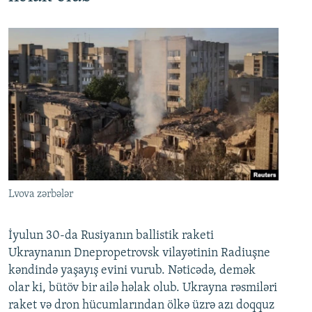
Lvova zərbələr
İyulun 30-da Rusiyanın ballistik raketi
Ukraynanın Dnepropetrovsk vilayətinin Radiuşne
kəndində yaşayış evini vurub. Nəticədə, demək
olar ki, bütöv bir ailə həlak olub. Ukrayna rəsmiləri
raket və dron hücumlarından ölkə üzrə azı doqquz