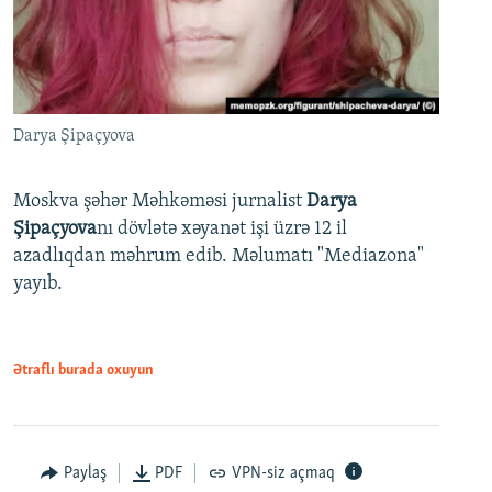
Darya Şipaçyova
Moskva şəhər Məhkəməsi jurnalist
Darya
Şipaçyova
nı dövlətə xəyanət işi üzrə 12 il
azadlıqdan məhrum edib. Məlumatı "Mediazona"
yayıb.
Ətraflı burada oxuyun
Paylaş
PDF
VPN-siz açmaq