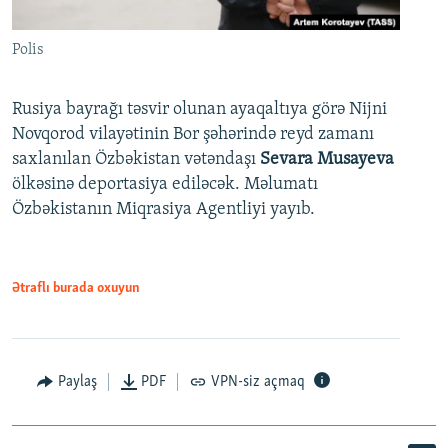
Polis
Rusiya bayrağı təsvir olunan ayaqaltıya görə Nijni
Novqorod vilayətinin Bor şəhərində reyd zamanı
saxlanılan Özbəkistan vətəndaşı
Sevara Musayeva
ölkəsinə deportasiya ediləcək. Məlumatı
Özbəkistanın Miqrasiya Agentliyi yayıb.
Ətraflı burada oxuyun
Paylaş
PDF
VPN-siz açmaq