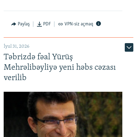
Paylaş
PDF
VPN-siz açmaq
İyul 31, 2026
Təbrizdə fəal Yürüş
Mehrəlibəyliyə yeni həbs cəzası
verilib