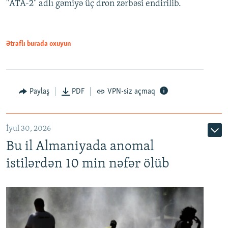
"ATA-2" adlı gəmiyə üç dron zərbəsi endirilib.
Ətraflı burada oxuyun
Paylaş
PDF
VPN-siz açmaq
İyul 30, 2026
Bu il Almaniyada anomal
istilərdən 10 min nəfər ölüb