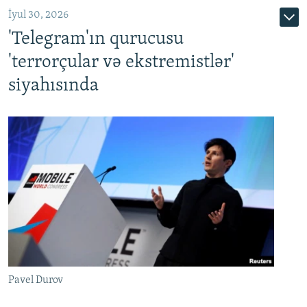
İyul 30, 2026
'Telegram'ın qurucusu
'terrorçular və ekstremistlər'
siyahısında
Pavel Durov