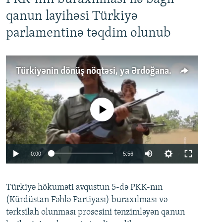
qanun layihəsi Türkiyə
parlamentinə təqdim olunub
Türkiyənin dönüş nöqtəsi, ya Ərdoğana üçüncü şans: PKK ilə qəfil barışıq nə deməkdir?
No media source currently available
Auto
0:00
5:56
240p
Türkiyə hökuməti avqustun 5-də PKK-nın
360p
(Kürdüstan Fəhlə Partiyası) buraxılması və
480p
Auto
240p
360p
480p
tərksilah olunması prosesini tənzimləyən qanun
720p