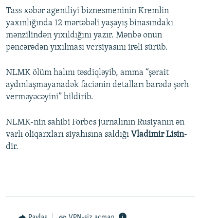
Tass xəbər agentliyi biznesmeninin Kremlin
yaxınlığında 12 mərtəbəli yaşayış binasındakı
mənzilindən yıxıldığını yazır. Mənbə onun
pəncərədən yıxılması versiyasını irəli sürüb.
NLMK ölüm halını təsdiqləyib, amma “şərait
aydınlaşmayanadək faciənin detalları barədə şərh
verməyəcəyini” bildirib.
NLMK-nin sahibi Forbes jurnalının Rusiyanın ən
varlı oliqarxları siyahısına saldığı
Vladimir Lisin
-
dir.
Paylaş
VPN-siz açmaq