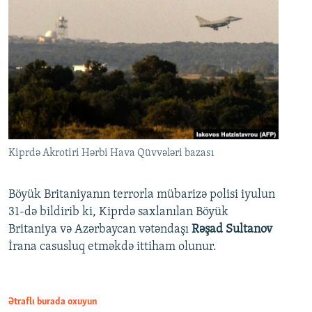
Kiprdə Akrotiri Hərbi Hava Qüvvələri bazası
Böyük Britaniyanın terrorla mübarizə polisi iyulun
31-də bildirib ki, Kiprdə saxlanılan Böyük
Britaniya və Azərbaycan vətəndaşı
Rəşad Sultanov
İrana casusluq etməkdə ittiham olunur.
Ətraflı burada oxuyun