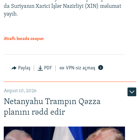
da Suriyanın Xarici İşlər Nazirliyi (XİN) məlumat
yayıb.
Ətraflı burada oxuyun
Paylaş
PDF
VPN-siz açmaq
Avqust 10, 2026
Netanyahu Trampın Qəzza
planını rədd edir