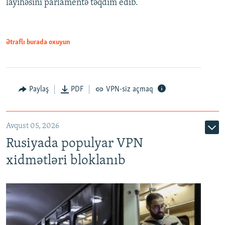
layihəsini parlamentə təqdim edib.
720p
1080p
1080p
Ətraflı burada oxuyun
Paylaş
PDF
VPN-siz açmaq
Avqust 05, 2026
Rusiyada populyar VPN
xidmətləri bloklanıb