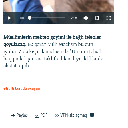
Auto
0:00
2:58
240p
Müəllimlərin məktəb geyimi ilə bağlı tələblər
360p
qoyulacaq.
Bu qərar Milli Məclisin bu gün —
480p
iyulun 7-də keçirilən iclasında "Ümumi təhsil
720p
haqqında" qanuna təklif edilən dəyişikliklərdə
əksini tapıb.
1080p
Ətraflı burada oxuyun
Auto
240p
360p
480p
Paylaş
PDF
VPN-siz açmaq