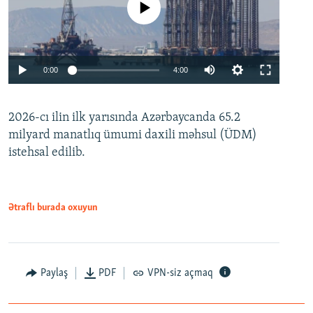
No media source currently available
Auto
0:00
4:00
240p
2026-cı ilin ilk yarısında Azərbaycanda 65.2
360p
milyard manatlıq ümumi daxili məhsul (ÜDM)
480p
Auto
240p
360p
480p
istehsal edilib.
720p
720p
1080p
1080p
Ətraflı burada oxuyun
Paylaş
PDF
VPN-siz açmaq