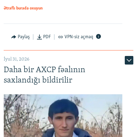
Ətraflı burada oxuyun
Paylaş
PDF
VPN-siz açmaq
İyul 31, 2026
Daha bir AXCP fəalının
saxlandığı bildirilir