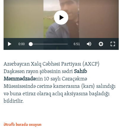
No media source currently available
Auto
0:00
6:51
240p
Azərbaycan Xalq Cəbhəsi Partiyası (AXCP)
360p
Daşkəsən rayon şöbəsinin sədri
Sahib
480p
Auto
240p
360p
480p
Məmmədzadə
nin 10 saylı Cəzaçəkmə
720p
Müəssisəsində cərimə kamerasına (kars) salındığı
720p
1080p
və buna etiraz olaraq aclıq aksiyasına başladığı
1080p
bildirilir.
Ətraflı burada oxuyun