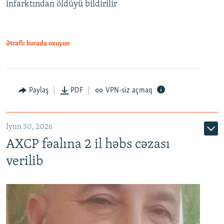
infarktından öldüyü bildirilir
Ətraflı burada oxuyun
Paylaş
PDF
VPN-siz açmaq
İyun 30, 2026
AXCP fəalına 2 il həbs cəzası
verilib