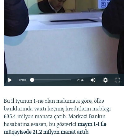
Auto
0:00
2:34
240p
Bu il iyunun 1-nə olan məlumata görə, ölkə
360p
banklarında vaxtı keçmiş kreditlərin məbləği
480p
635.4 milyon manata çatıb. Mərkəzi Bankın
720p
hesabatına əsasən, bu göstərici
mayın 1-i ilə
müqayisədə 21.2 milyon manat artıb.
1080p