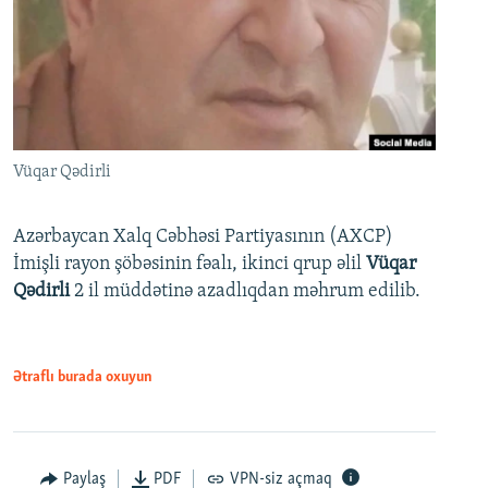
Vüqar Qədirli
Azərbaycan Xalq Cəbhəsi Partiyasının (AXCP)
İmişli rayon şöbəsinin fəalı, ikinci qrup əlil
Vüqar
Qədirli
2 il müddətinə azadlıqdan məhrum edilib.
Ətraflı burada oxuyun
Paylaş
PDF
VPN-siz açmaq