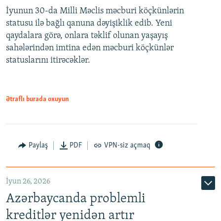
İyunun 30-da Milli Məclis məcburi köçkünlərin
360p
statusu ilə bağlı qanuna dəyişiklik edib. Yeni
480p
qaydalara görə, onlara təklif olunan yaşayış
720p
sahələrindən imtina edən məcburi köçkünlər
statuslarını itirəcəklər.
1080p
Ətraflı burada oxuyun
Auto
240p
360p
480p
Paylaş
PDF
VPN-siz açmaq
720p
1080p
İyun 26, 2026
Azərbaycanda problemli
kreditlər yenidən artır