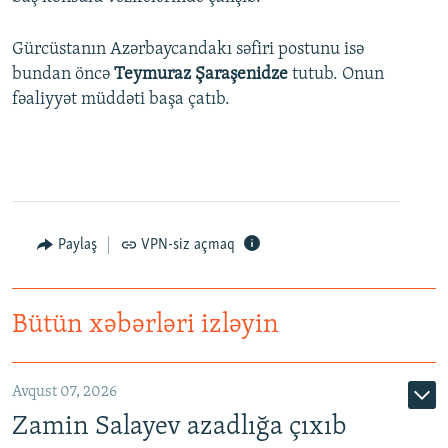
Gürcüstanın Azərbaycandakı səfiri postunu isə
bundan öncə
Teymuraz Şaraşenidze
tutub. Onun
fəaliyyət müddəti başa çatıb.
Paylaş
VPN-siz açmaq
Bütün xəbərləri izləyin
Avqust 07, 2026
Zamin Salayev azadlığa çıxıb