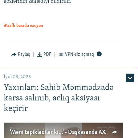
gözlərinin zəiflədiyi bildirilir.
Ətraflı burada oxuyun
Paylaş
PDF
VPN-siz açmaq
İyul 09, 2026
Yaxınları: Sahib Məmmədzadə
karsa salınıb, aclıq aksiyası
keçirir
'Məni təpiklədilər ki...' - Daşkəsəndə AXCP fəalının yaxınları onun həbsinə etiraz edirlər