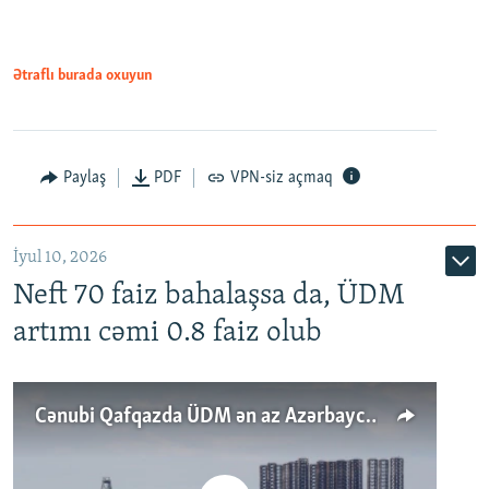
Ətraflı burada oxuyun
Paylaş
PDF
VPN-siz açmaq
İyul 10, 2026
Neft 70 faiz bahalaşsa da, ÜDM
artımı cəmi 0.8 faiz olub
Cənubi Qafqazda ÜDM ən az Azərbaycanda artır: Qonşuları niyə Bakını qabaqlaya bilir?