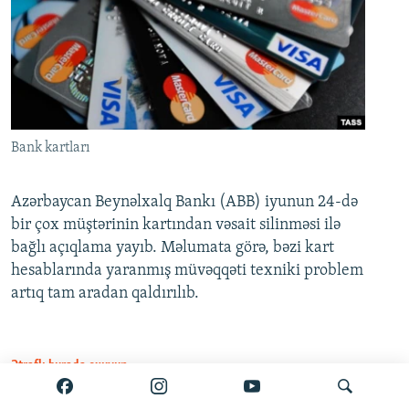
Bank kartları
Azərbaycan Beynəlxalq Bankı (ABB) iyunun 24-də
bir çox müştərinin kartından vəsait silinməsi ilə
bağlı açıqlama yayıb. Məlumata görə, bəzi kart
hesablarında yaranmış müvəqqəti texniki problem
artıq tam aradan qaldırılıb.
Ətraflı burada oxuyun