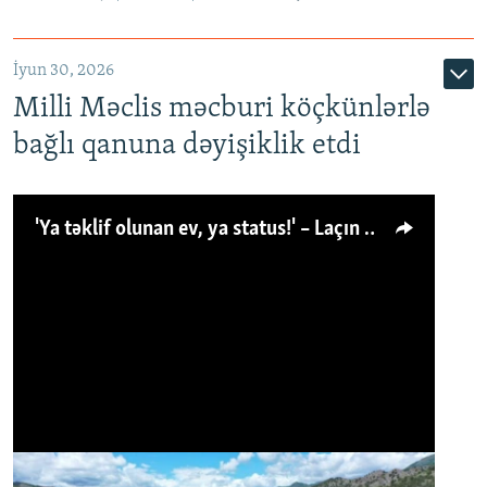
İyun 30, 2026
Milli Məclis məcburi köçkünlərlə
bağlı qanuna dəyişiklik etdi
'Ya təklif olunan ev, ya status!' – Laçın köçkünü: 'Laçından başqa heç hara!'