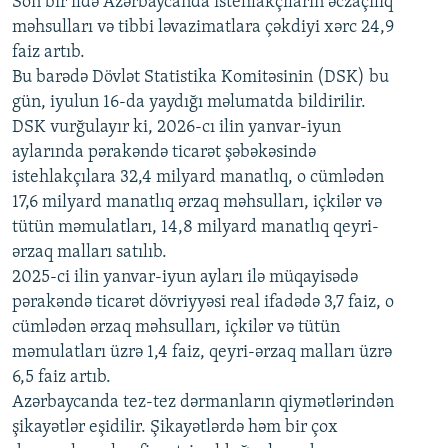
Son bir ildə Azərbaycanda istehlakçıların
əczaçılıq
məhsulları və tibbi ləvazimatlara çəkdiyi xərc 24,9
480p
Auto
240p
360p
480p
faiz artıb.
720p
Bu barədə Dövlət Statistika Komitəsinin (DSK) bu
720p
1080p
gün, iyulun 16-da yaydığı məlumatda bildirilir.
1080p
DSK vurğulayır ki, 2026-cı ilin yanvar-iyun
aylarında pərakəndə ticarət şəbəkəsində
istehlakçılara 32,4 milyard manatlıq, o cümlədən
17,6 milyard manatlıq ərzaq məhsulları, içkilər və
tütün məmulatları, 14,8 milyard manatlıq qeyri-
ərzaq malları satılıb.
2025-ci ilin yanvar-iyun ayları ilə müqayisədə
pərakəndə ticarət dövriyyəsi real ifadədə 3,7 faiz, o
cümlədən ərzaq məhsulları, içkilər və tütün
məmulatları üzrə 1,4 faiz, qeyri-ərzaq malları üzrə
6,5 faiz artıb.
Azərbaycanda tez-tez dərmanların qiymətlərindən
şikayətlər eşidilir. Şikayətlərdə həm bir çox