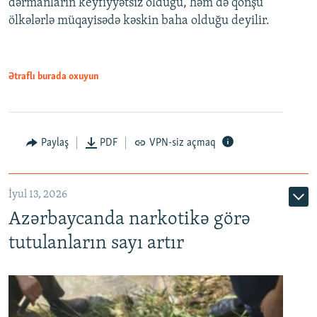
dərmanların keyfiyyətsiz olduğu, həm də qonşu
ölkələrlə müqayisədə kəskin baha olduğu deyilir.
Ətraflı burada oxuyun
Paylaş
PDF
VPN-siz açmaq
İyul 13, 2026
Azərbaycanda narkotikə görə
tutulanların sayı artır