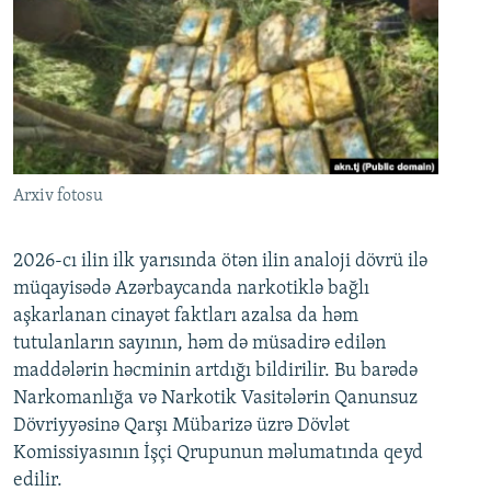
Arxiv fotosu
2026-cı ilin ilk yarısında ötən ilin analoji dövrü ilə
müqayisədə Azərbaycanda narkotiklə bağlı
aşkarlanan cinayət faktları azalsa da həm
tutulanların sayının, həm də müsadirə edilən
maddələrin həcminin artdığı bildirilir. Bu barədə
Narkomanlığa və Narkotik Vasitələrin Qanunsuz
Dövriyyəsinə Qarşı Mübarizə üzrə Dövlət
Komissiyasının İşçi Qrupunun məlumatında qeyd
edilir.