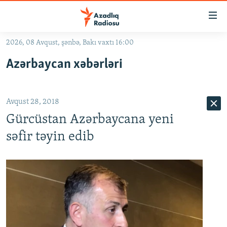
Keçid
linkləri
Əsas
2026, 08 Avqust, şənbə, Bakı vaxtı 16:00
məzmuna
GÜNDƏM
Azərbaycan xəbərləri
qayıt
#İZAHLA
Əsas
KORRUPSIOMETR
naviqasiyaya
Avqust 28, 2018
qayıt
#ƏSLINDƏ
Axtarışa
Gürcüstan Azərbaycana yeni
FƏRQƏ BAX
keç
səfir təyin edib
QANUNI DOĞRU
ARAŞDIRMA
MULTIMEDIA
RADIO ARXIV
VIDEO
HAQQIMIZDA
FOTOQALEREYA
OXU ZALI