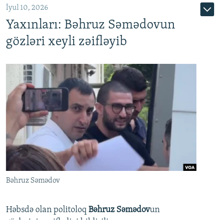
İyul 10, 2026
Yaxınları: Bəhruz Səmədovun
gözləri xeyli zəifləyib
Bəhruz Səmədov
Həbsdə olan politoloq
Bəhruz Səmədov
un