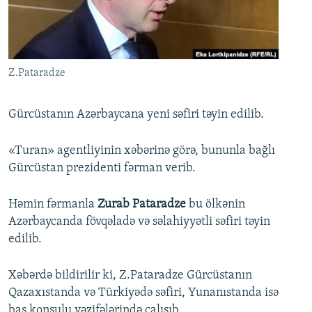
İNFOQRAFIKA
AZƏRBAYCAN ƏDƏBIYYATI KITABXANASI
MISSIYAMIZ
BIZI IZLƏ
KARIKATURA
İSLAM VƏ DEMOKRATIYA
PEŞƏ ETIKASI VƏ JURNALISTIKA STANDARTLARIMIZ
İZ - MƏDƏNIYYƏT PROQRAMI
MATERIALLARIMIZDAN ISTIFADƏ
Z.Pataradze
AZADLIQRADIOSU MOBIL TELEFONUNUZDA
RFE/RL-in bütün saytları
BIZIMLƏ ƏLAQƏ
Gürcüstanın Azərbaycana yeni səfiri təyin edilib.
XƏBƏR BÜLLETENLƏRIMIZ
«Turan» agentliyinin xəbərinə görə, bununla bağlı
Gürcüstan prezidenti fərman verib.
Həmin fərmanla
Zurab Pataradze
bu ölkənin
Azərbaycanda fövqəladə və səlahiyyətli səfiri təyin
edilib.
Xəbərdə bildirilir ki, Z.Pataradze Gürcüstanın
Qazaxıstanda və Türkiyədə səfiri, Yunanıstanda isə
baş konsulu vəzifələrində çalışıb.