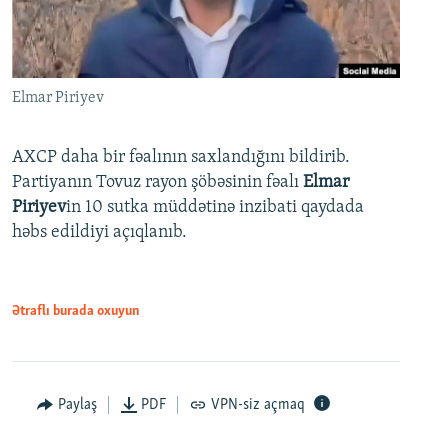
Elmar Piriyev
AXCP daha bir fəalının saxlandığını bildirib.
Partiyanın Tovuz rayon şöbəsinin fəalı
Elmar
Piriyev
in 10 sutka müddətinə inzibati qaydada
həbs edildiyi açıqlanıb.
Ətraflı burada oxuyun
Paylaş
PDF
VPN-siz açmaq