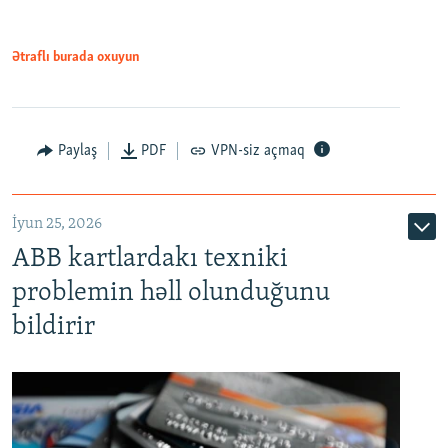
Ətraflı burada oxuyun
Auto
240p
360p
480p
Paylaş
PDF
VPN-siz açmaq
720p
1080p
İyun 25, 2026
ABB kartlardakı texniki
problemin həll olunduğunu
bildirir