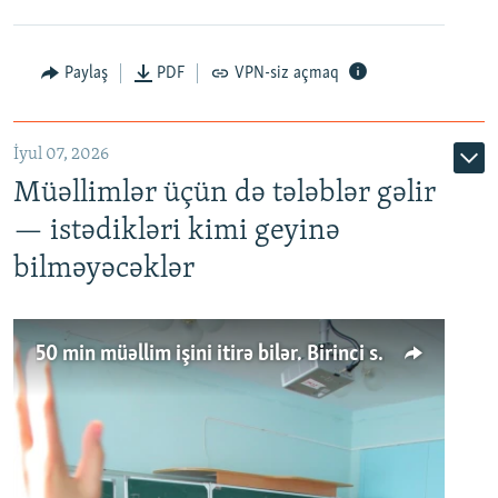
Paylaş
PDF
VPN-siz açmaq
İyul 07, 2026
Müəllimlər üçün də tələblər gəlir
— istədikləri kimi geyinə
bilməyəcəklər
50 min müəllim işini itirə bilər. Birinci sinfə gedənlər azalır