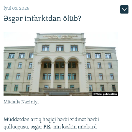
720p
1080p
İyul 03, 2026
Əsgər infarktdan ölüb?
Müdafiə Nazirliyi
Müddətdən artıq həqiqi hərbi xidmət hərbi
qulluqçusu, əsgər
P.E.
-nin kəskin miokard