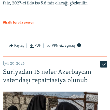
faiz, 2027-ci ildə isə 5.8 faiz olacağı gözlənilir.
480p
720p
1080p
Ətraflı burada oxuyun
Paylaş
PDF
VPN-siz açmaq
İyul 20, 2026
Auto
240p
360p
480p
Suriyadan 16 nəfər Azərbaycan
720p
1080p
vətəndaşı repatriasiya olunub