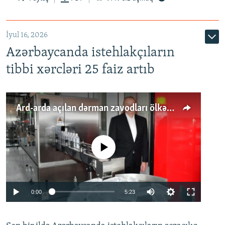
İyul 16, 2026
Azərbaycanda istehlakçıların
tibbi xərcləri 25 faiz artıb
Ard-arda açılan dərman zavodları ölkənin tələbatını ödəyirmi?
No media source currently available
Auto
0:00
5:23
240p
360p