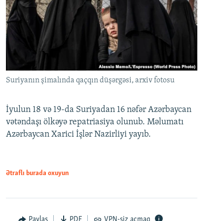
Suriyanın şimalında qaçqın düşərgəsi, arxiv fotosu
İyulun 18 və 19-da Suriyadan 16 nəfər Azərbaycan
vətəndaşı ölkəyə repatriasiya olunub. Məlumatı
Azərbaycan Xarici İşlər Nazirliyi yayıb.
Ətraflı burada oxuyun
Paylaş
PDF
VPN-siz açmaq