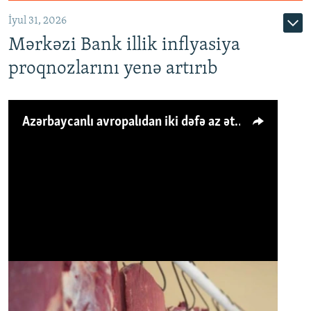
İyul 31, 2026
Mərkəzi Bank illik inflyasiya
proqnozlarını yenə artırıb
Azərbaycanlı avropalıdan iki dəfə az ət yeyir, amma... 'Qiymət artımı qaçılmazdır'