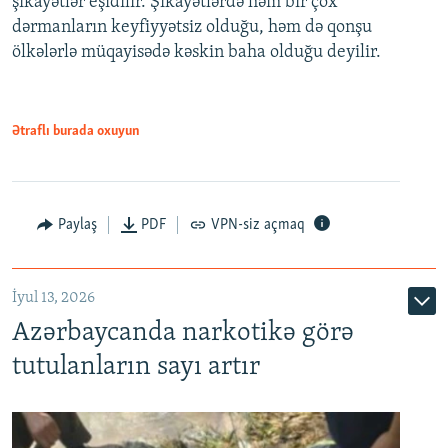
şikayətlər eşidilir. Şikayətlərdə həm bir çox
dərmanların keyfiyyətsiz olduğu, həm də qonşu
ölkələrlə müqayisədə kəskin baha olduğu deyilir.
Ətraflı burada oxuyun
Paylaş
PDF
VPN-siz açmaq
İyul 13, 2026
Azərbaycanda narkotikə görə
tutulanların sayı artır