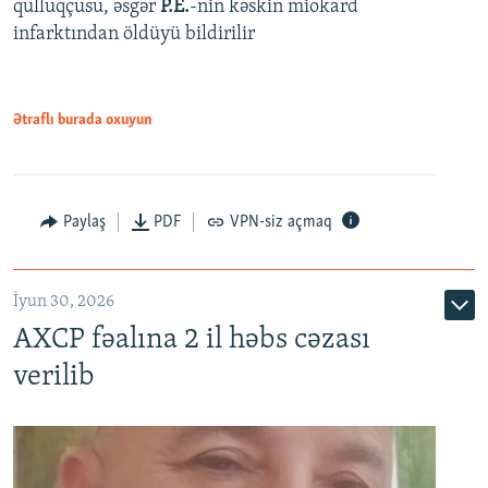
qulluqçusu, əsgər
P.E.
-nin kəskin miokard
infarktından öldüyü bildirilir
Ətraflı burada oxuyun
Paylaş
PDF
VPN-siz açmaq
İyun 30, 2026
AXCP fəalına 2 il həbs cəzası
verilib