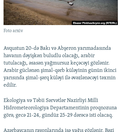
İNFOQRAFIKA
AZƏRBAYCAN ƏDƏBIYYATI KITABXANASI
MISSIYAMIZ
BIZI IZLƏ
KARIKATURA
İSLAM VƏ DEMOKRATIYA
PEŞƏ ETIKASI VƏ JURNALISTIKA STANDARTLARIMIZ
İZ - MƏDƏNIYYƏT PROQRAMI
MATERIALLARIMIZDAN ISTIFADƏ
Foto arxiv
AZADLIQRADIOSU MOBIL TELEFONUNUZDA
RFE/RL-in bütün saytları
BIZIMLƏ ƏLAQƏ
Avqustun 20-də Bakı və Abşeron yarımadasında
havanın dəyişkən buludlu olacağı, arabir
XƏBƏR BÜLLETENLƏRIMIZ
tutulacağı, əsasən yağmursuz keçəcəyi gözlənir.
Arabir güclənən şimal-qərb küləyinin günün ikinci
yarısında şimal-şərq küləyi ilə əvəzlənəcəyi təxmin
edilir.
Ekologiya və Təbii Sərvətlər Nazirliyi Milli
Hidrometeorologiya Departamentinin proqnozuna
görə, gecə 21-24, gündüz 25-29 dərəcə isti olacaq.
Azərbaycanın rayonlarında isə yağış gözlənir. Bəzi