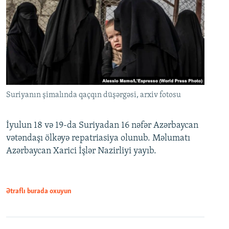
Suriyanın şimalında qaçqın düşərgəsi, arxiv fotosu
İyulun 18 və 19-da Suriyadan 16 nəfər Azərbaycan
vətəndaşı ölkəyə repatriasiya olunub. Məlumatı
Azərbaycan Xarici İşlər Nazirliyi yayıb.
Ətraflı burada oxuyun