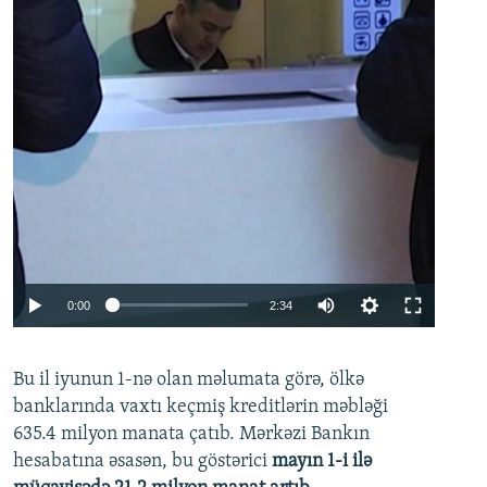
Auto
0:00
2:34
240p
Bu il iyunun 1-nə olan məlumata görə, ölkə
360p
banklarında vaxtı keçmiş kreditlərin məbləği
480p
635.4 milyon manata çatıb. Mərkəzi Bankın
720p
hesabatına əsasən, bu göstərici
mayın 1-i ilə