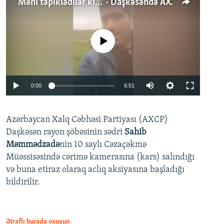
'Məni təpiklədilər ki...' - Daşkəsəndə AXCP fəalının yaxınları onun həbsinə etiraz edirlər
No media source currently available
Auto
0:00
6:51
240p
Azərbaycan Xalq Cəbhəsi Partiyası (AXCP)
360p
Daşkəsən rayon şöbəsinin sədri
Sahib
480p
Auto
240p
360p
480p
Məmmədzadə
nin 10 saylı Cəzaçəkmə
720p
Müəssisəsində cərimə kamerasına (kars) salındığı
720p
1080p
və buna etiraz olaraq aclıq aksiyasına başladığı
1080p
bildirilir.
Ətraflı burada oxuyun