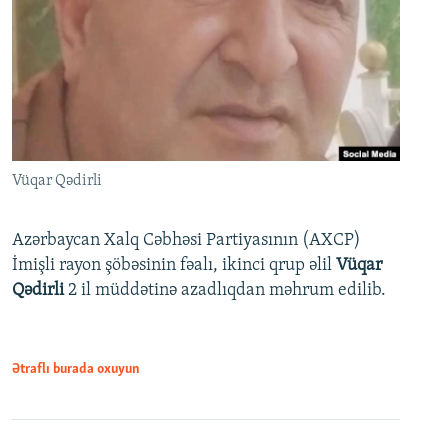
Vüqar Qədirli
Azərbaycan Xalq Cəbhəsi Partiyasının (AXCP)
İmişli rayon şöbəsinin fəalı, ikinci qrup əlil
Vüqar
Qədirli
2 il müddətinə azadlıqdan məhrum edilib.
Ətraflı burada oxuyun