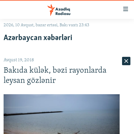
Keçid
linkləri
Əsas
2026, 10 Avqust, bazar ertəsi, Bakı vaxtı 23:43
məzmuna
GÜNDƏM
Azərbaycan xəbərləri
qayıt
#İZAHLA
Əsas
KORRUPSIOMETR
naviqasiyaya
Avqust 19, 2018
qayıt
#ƏSLINDƏ
Axtarışa
Bakıda külək, bəzi rayonlarda
FƏRQƏ BAX
keç
leysan gözlənir
QANUNI DOĞRU
ARAŞDIRMA
MULTIMEDIA
RADIO ARXIV
VIDEO
HAQQIMIZDA
FOTOQALEREYA
OXU ZALI