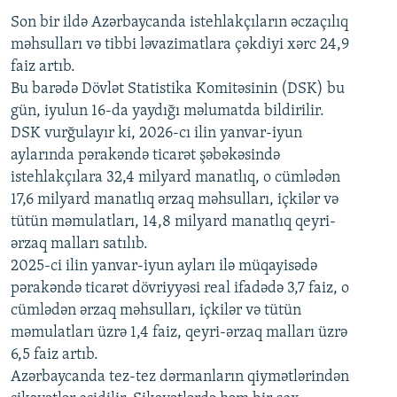
Son bir ildə Azərbaycanda istehlakçıların
360p
əczaçılıq
məhsulları və tibbi ləvazimatlara çəkdiyi xərc 24,9
480p
Auto
240p
360p
480p
faiz artıb.
720p
Bu barədə Dövlət Statistika Komitəsinin (DSK) bu
720p
1080p
gün, iyulun 16-da yaydığı məlumatda bildirilir.
1080p
DSK vurğulayır ki, 2026-cı ilin yanvar-iyun
aylarında pərakəndə ticarət şəbəkəsində
istehlakçılara 32,4 milyard manatlıq, o cümlədən
17,6 milyard manatlıq ərzaq məhsulları, içkilər və
tütün məmulatları, 14,8 milyard manatlıq qeyri-
ərzaq malları satılıb.
2025-ci ilin yanvar-iyun ayları ilə müqayisədə
pərakəndə ticarət dövriyyəsi real ifadədə 3,7 faiz, o
cümlədən ərzaq məhsulları, içkilər və tütün
məmulatları üzrə 1,4 faiz, qeyri-ərzaq malları üzrə
6,5 faiz artıb.
Azərbaycanda tez-tez dərmanların qiymətlərindən