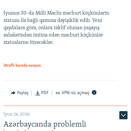
240p
İyunun 30-da Milli Məclis məcburi köçkünlərin
360p
statusu ilə bağlı qanuna dəyişiklik edib. Yeni
480p
qaydalara görə, onlara təklif olunan yaşayış
720p
sahələrindən imtina edən məcburi köçkünlər
statuslarını itirəcəklər.
1080p
Ətraflı burada oxuyun
Auto
240p
360p
480p
Paylaş
PDF
VPN-siz açmaq
720p
1080p
İyun 26, 2026
Azərbaycanda problemli