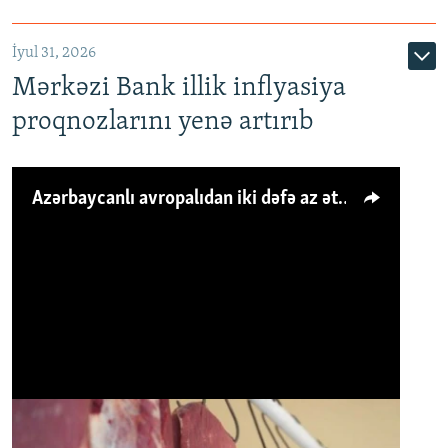
İyul 31, 2026
Mərkəzi Bank illik inflyasiya
proqnozlarını yenə artırıb
Azərbaycanlı avropalıdan iki dəfə az ət yeyir, amma... 'Qiymət artımı qaçılmazdır'