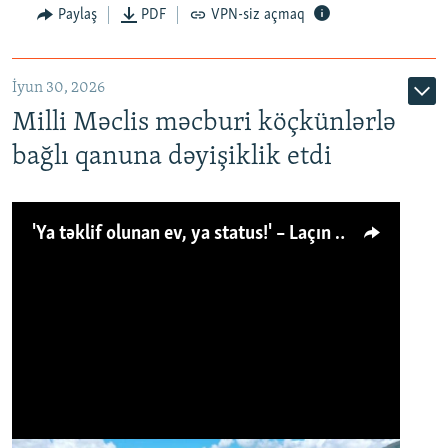
Paylaş
PDF
VPN-siz açmaq
İyun 30, 2026
Milli Məclis məcburi köçkünlərlə
bağlı qanuna dəyişiklik etdi
'Ya təklif olunan ev, ya status!' – Laçın köçkünü: 'Laçından başqa heç hara!'