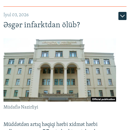
720p
1080p
İyul 03, 2026
Əsgər infarktdan ölüb?
Müdafiə Nazirliyi
Müddətdən artıq həqiqi hərbi xidmət hərbi