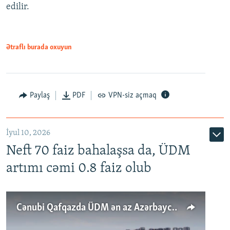
edilir.
Ətraflı burada oxuyun
Paylaş
PDF
VPN-siz açmaq
İyul 10, 2026
Neft 70 faiz bahalaşsa da, ÜDM
artımı cəmi 0.8 faiz olub
Cənubi Qafqazda ÜDM ən az Azərbaycanda artır: Qonşuları niyə Bakını qabaqlaya bilir?