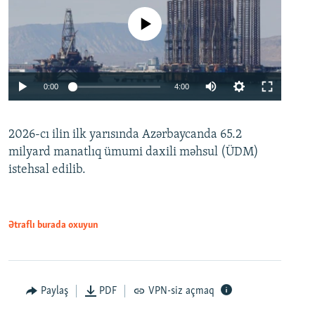
No media source currently available
Auto
0:00
4:00
240p
2026-cı ilin ilk yarısında Azərbaycanda 65.2
360p
milyard manatlıq ümumi daxili məhsul (ÜDM)
480p
Auto
240p
360p
480p
istehsal edilib.
720p
720p
1080p
1080p
Ətraflı burada oxuyun
Paylaş
PDF
VPN-siz açmaq