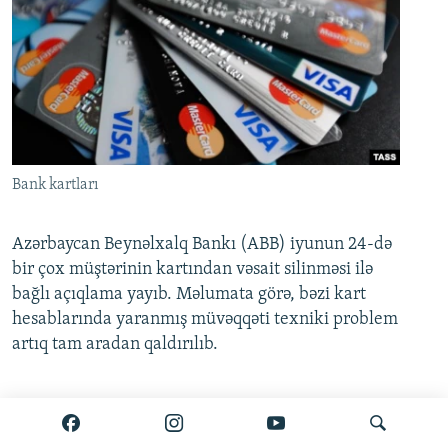
Bank kartları
Azərbaycan Beynəlxalq Bankı (ABB) iyunun 24-də
bir çox müştərinin kartından vəsait silinməsi ilə
bağlı açıqlama yayıb. Məlumata görə, bəzi kart
hesablarında yaranmış müvəqqəti texniki problem
artıq tam aradan qaldırılıb.
Ətraflı burada oxuyun