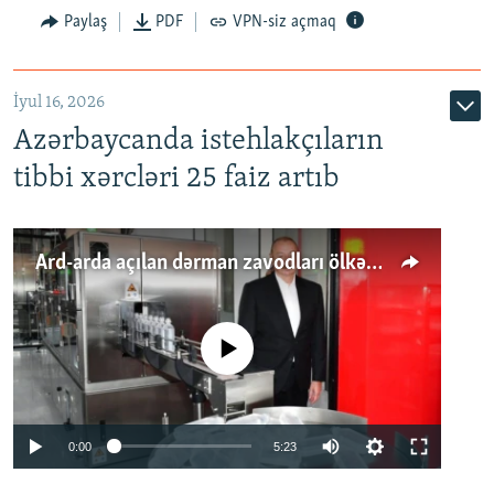
Paylaş
PDF
VPN-siz açmaq
İyul 16, 2026
Azərbaycanda istehlakçıların
tibbi xərcləri 25 faiz artıb
Ard-arda açılan dərman zavodları ölkənin tələbatını ödəyirmi?
No media source currently available
Auto
0:00
5:23
240p