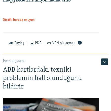
müqayisədə 21.2 milyon manat artıb.
1080p
Ətraflı burada oxuyun
Auto
240p
360p
480p
Paylaş
PDF
VPN-siz açmaq
720p
1080p
İyun 25, 2026
ABB kartlardakı texniki
problemin həll olunduğunu
bildirir