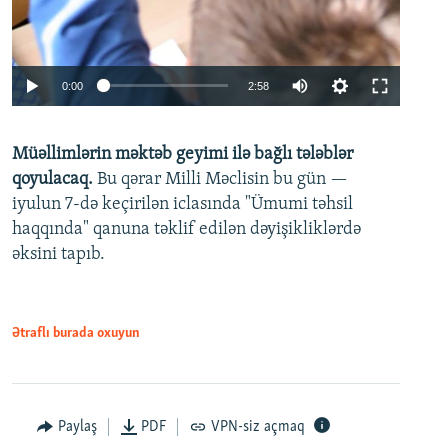
Auto
0:00
2:58
240p
Müəllimlərin məktəb geyimi ilə bağlı tələblər
360p
qoyulacaq.
Bu qərar Milli Məclisin bu gün —
480p
iyulun 7-də keçirilən iclasında "Ümumi təhsil
720p
haqqında" qanuna təklif edilən dəyişikliklərdə
əksini tapıb.
1080p
Ətraflı burada oxuyun
Auto
240p
360p
480p
Paylaş
PDF
VPN-siz açmaq