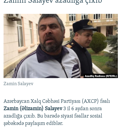
Zamin Salayev azadlığa çıxıb
Zamin Salayev
Azərbaycan Xalq Cəbhəsi Partiyası (AXCP) fəalı
Zamin (Əlizamin) Salayev
3 il 6 aydan sonra
azadlığa çıxıb. Bu barədə siyasi fəallar sosial
şəbəkədə paylaşım ediblər.