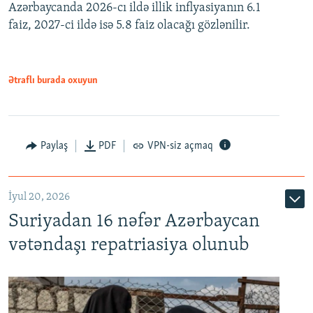
Azərbaycanda 2026-cı ildə illik inflyasiyanın 6.1
360p
faiz, 2027-ci ildə isə 5.8 faiz olacağı gözlənilir.
480p
720p
1080p
Ətraflı burada oxuyun
Paylaş
PDF
VPN-siz açmaq
İyul 20, 2026
Auto
240p
360p
480p
Suriyadan 16 nəfər Azərbaycan
720p
1080p
vətəndaşı repatriasiya olunub