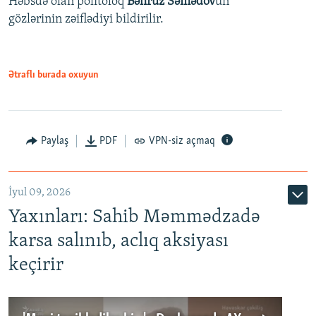
Həbsdə olan politoloq
Bəhruz Səmədov
un
gözlərinin zəiflədiyi bildirilir.
Ətraflı burada oxuyun
Paylaş
PDF
VPN-siz açmaq
İyul 09, 2026
Yaxınları: Sahib Məmmədzadə
karsa salınıb, aclıq aksiyası
keçirir