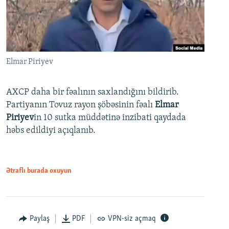
Elmar Piriyev
AXCP daha bir fəalının saxlandığını bildirib.
Partiyanın Tovuz rayon şöbəsinin fəalı
Elmar
Piriyev
in 10 sutka müddətinə inzibati qaydada
həbs edildiyi açıqlanıb.
Ətraflı burada oxuyun
Paylaş
PDF
VPN-siz açmaq