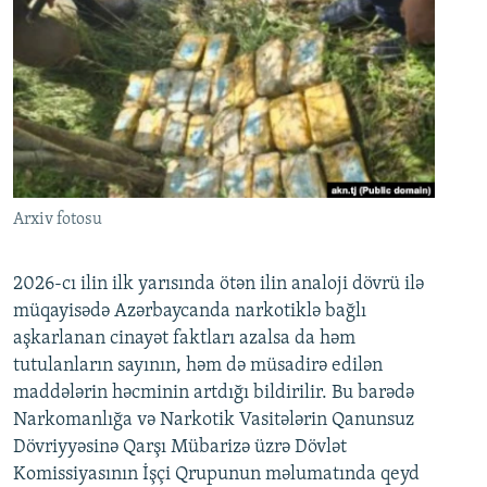
Arxiv fotosu
2026-cı ilin ilk yarısında ötən ilin analoji dövrü ilə
müqayisədə Azərbaycanda narkotiklə bağlı
aşkarlanan cinayət faktları azalsa da həm
tutulanların sayının, həm də müsadirə edilən
maddələrin həcminin artdığı bildirilir. Bu barədə
Narkomanlığa və Narkotik Vasitələrin Qanunsuz
Dövriyyəsinə Qarşı Mübarizə üzrə Dövlət
Komissiyasının İşçi Qrupunun məlumatında qeyd