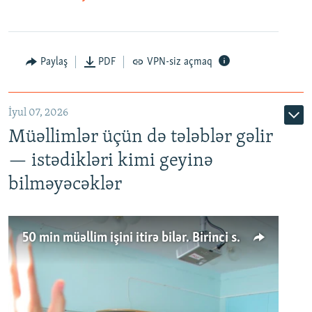
Paylaş
PDF
VPN-siz açmaq
İyul 07, 2026
Müəllimlər üçün də tələblər gəlir
— istədikləri kimi geyinə
bilməyəcəklər
50 min müəllim işini itirə bilər. Birinci sinfə gedənlər azalır