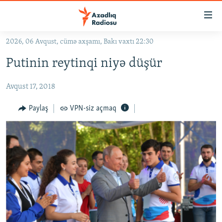
Keçid
linkləri
Əsas
2026, 06 Avqust, cümə axşamı, Bakı vaxtı 22:30
məzmuna
GÜNDƏM
Putinin reytinqi niyə düşür
qayıt
#İZAHLA
Əsas
Avqust 17, 2018
KORRUPSIOMETR
naviqasiyaya
qayıt
#ƏSLINDƏ
Paylaş
VPN-siz açmaq
Axtarışa
FƏRQƏ BAX
keç
QANUNI DOĞRU
ARAŞDIRMA
MULTIMEDIA
RADIO ARXIV
VIDEO
HAQQIMIZDA
FOTOQALEREYA
OXU ZALI