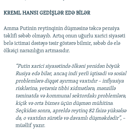
KREML HANSI GEDİŞLƏR EDƏ BİLƏR
Amma Putinin reytinqinin düşməsinə təkcə pensiya
təklifi səbəb olmayıb. Artıq onun uğurlu xarici siyasəti
belə ictimai dəstəyə təsir göstərə bilmir, səbəb də elə
ölkəiçi narazılığın artmasıdır.
“Putin xarici siyasətində ölkəni yenidən böyük
Rusiya edə bilər, ancaq indi yerli iqtisadi və sosial
problemlərə diqqət ayırmaq vaxtıdır – inflyasiya
risklərinə, yetərsiz tibbi xidmətlərə, mənzillə
təminatda və kommunal sektordakı problemlərə,
kiçik və orta biznes üçün düşmən mühitinə.
Seçkidən sonra, apreldə reytinq 82 faizə yüksəlsə
də, o vaxtdan sürətlə və davamlı düşməkdədir”,
–
müəllif yazır.