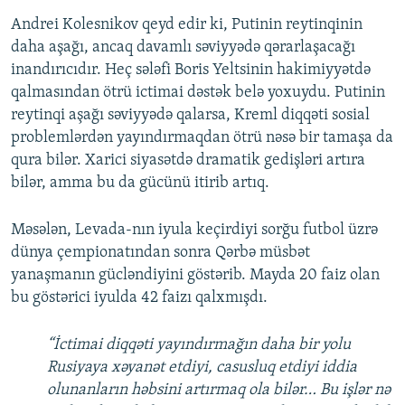
Andrei Kolesnikov qeyd edir ki, Putinin reytinqinin
daha aşağı, ancaq davamlı səviyyədə qərarlaşacağı
inandırıcıdır. Heç sələfi Boris Yeltsinin hakimiyyətdə
qalmasından ötrü ictimai dəstək belə yoxuydu. Putinin
reytinqi aşağı səviyyədə qalarsa, Kreml diqqəti sosial
problemlərdən yayındırmaqdan ötrü nəsə bir tamaşa da
qura bilər. Xarici siyasətdə dramatik gedişləri artıra
bilər, amma bu da gücünü itirib artıq.
Məsələn, Levada-nın iyula keçirdiyi sorğu futbol üzrə
dünya çempionatından sonra Qərbə müsbət
yanaşmanın gücləndiyini göstərib. Mayda 20 faiz olan
bu göstərici iyulda 42 faizı qalxmışdı.
“İctimai diqqəti yayındırmağın daha bir yolu
Rusiyaya xəyanət etdiyi, casusluq etdiyi iddia
olunanların həbsini artırmaq ola bilər… Bu işlər nə