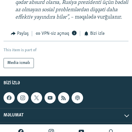
qədər absurd olarsa, Rusiya prezidenti üçün bədəli
az olmayan sosial problemlərdən diqqəti daha
effektiv yayındıra bilər”,
– məqalədə vurğulanır.
Paylaş
VPN-siz açmaq
Bizi izlə
This item is part of
Media icmalı
BIZI IZLƏ
MƏLUMAT
AzadlıqRadiosu © 2026 Inc. | Bütün hüquqlar qorunur