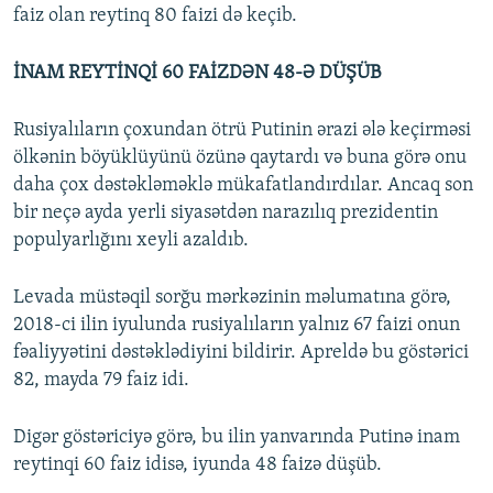
faiz olan reytinq 80 faizi də keçib.
İNAM REYTİNQİ 60 FAİZDƏN 48-Ə DÜŞÜB
Rusiyalıların çoxundan ötrü Putinin ərazi ələ keçirməsi
ölkənin böyüklüyünü özünə qaytardı və buna görə onu
daha çox dəstəkləməklə mükafatlandırdılar. Ancaq son
bir neçə ayda yerli siyasətdən narazılıq prezidentin
populyarlığını xeyli azaldıb.
Levada müstəqil sorğu mərkəzinin məlumatına görə,
2018-ci ilin iyulunda rusiyalıların yalnız 67 faizi onun
fəaliyyətini dəstəklədiyini bildirir. Apreldə bu göstərici
82, mayda 79 faiz idi.
Digər göstəriciyə görə, bu ilin yanvarında Putinə inam
reytinqi 60 faiz idisə, iyunda 48 faizə düşüb.