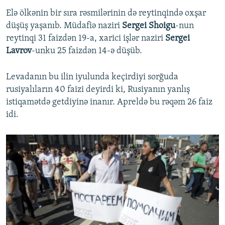
Elə ölkənin bir sıra rəsmilərinin də reytinqində oxşar
düşüş yaşanıb. Müdafiə naziri
Sergei Shoigu
-nun
reytinqi 31 faizdən 19-a, xarici işlər naziri
Sergei
Lavrov
-unku 25 faizdən 14-ə düşüb.
Levadanın bu ilin iyulunda keçirdiyi sorğuda
rusiyalıların 40 faizi deyirdi ki, Rusiyanın yanlış
istiqamətdə getdiyinə inanır. Apreldə bu rəqəm 26 faiz
idi.