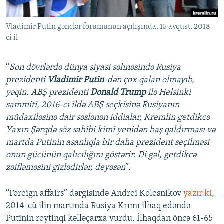
İNFOQRAFIKA
AZƏRBAYCAN ƏDƏBIYYATI KITABXANASI
MISSIYAMIZ
BIZI IZLƏ
Vladimir Putin gənclər forumunun açılışında, 15 avqust, 2018-
KARIKATURA
İSLAM VƏ DEMOKRATIYA
PEŞƏ ETIKASI VƏ JURNALISTIKA STANDARTLARIMIZ
ci il
İZ - MƏDƏNIYYƏT PROQRAMI
MATERIALLARIMIZDAN ISTIFADƏ
AZADLIQRADIOSU MOBIL TELEFONUNUZDA
RFE/RL-in bütün saytları
“
Son dövrlərdə dünya siyasi səhnəsində Rusiya
prezidenti
Vladimir Putin
-dən çox qalan olmayıb,
BIZIMLƏ ƏLAQƏ
yəqin. ABŞ prezidenti
Donald Trump
ilə Helsinki
XƏBƏR BÜLLETENLƏRIMIZ
sammiti, 2016-cı ildə ABŞ seçkisinə Rusiyanın
müdaxiləsinə dair səslənən iddialar, Kremlin getdikcə
Yaxın Şərqdə söz sahibi kimi yenidən baş qaldırması və
martda Putinin asanlıqla bir daha prezident seçilməsi
onun gücünün qalıcılığını göstərir. Di gəl, getdikcə
zəifləməsini gizlədirlər, deyəsən
”.
“Foreign affairs” dərgisində Andrei Kolesnikov
yazır ki,
2014-cü ilin martında Rusiya Krımı ilhaq edəndə
Putinin reytinqi kəlləçarxa vurdu. İlhaqdan öncə 61-65