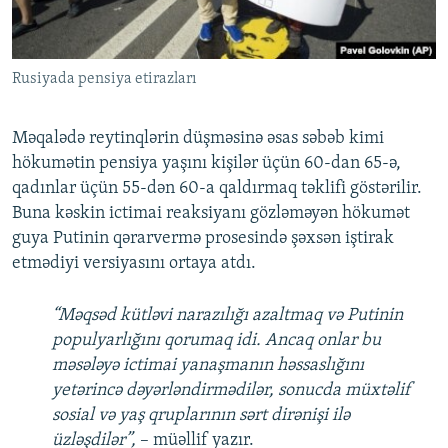
Rusiyada pensiya etirazları
Məqalədə reytinqlərin düşməsinə əsas səbəb kimi
hökumətin pensiya yaşını kişilər üçün 60-dan 65-ə,
qadınlar üçün 55-dən 60-a qaldırmaq təklifi göstərilir.
Buna kəskin ictimai reaksiyanı gözləməyən hökumət
guya Putinin qərarvermə prosesində şəxsən iştirak
etmədiyi versiyasını ortaya atdı.
“Məqsəd kütləvi narazılığı azaltmaq və Putinin
populyarlığını qorumaq idi. Ancaq onlar bu
məsələyə ictimai yanaşmanın həssaslığını
yetərincə dəyərləndirmədilər, sonucda müxtəlif
sosial və yaş qruplarının sərt dirənişi ilə
üzləşdilər”,
– müəllif yazır.