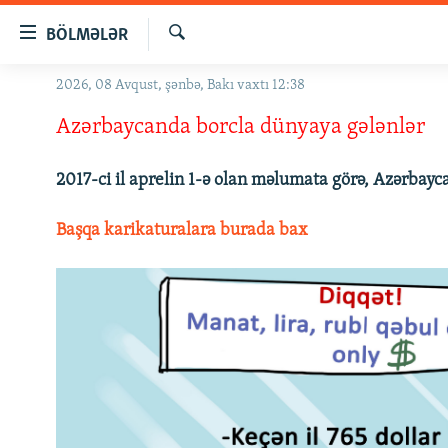
Keçid
BÖLMƏLƏR
linkləri
Axtar
Əsas
2026, 08 Avqust, şənbə, Bakı vaxtı 12:38
GÜNDƏM
məzmuna
Azərbaycanda borcla dünyaya gələnlər
#İZAHLA
qayıt
Əsas
KORRUPSIOMETR
naviqasiyaya
2017-ci il aprelin 1-ə olan məlumata görə, Azərbayca
#ƏSLINDƏ
qayıt
Axtarışa
Başqa karikaturalara burada bax
FƏRQƏ BAX
keç
QANUNI DOĞRU
ARAŞDIRMA
MULTIMEDIA
RADIO ARXIV
VIDEO
HAQQIMIZDA
FOTOQALEREYA
OXU ZALI