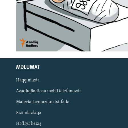
MƏLUMAT
Haqqımızda
AzadlıqRadiosu mobil telefonuzda
Materiallarımızdan istifadə
BIZI IZLƏ
Bizimlə əlaqə
Həftəyə baxış