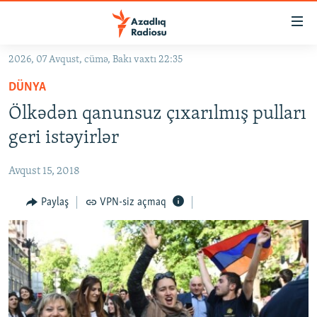
Keçid
linkləri
Əsas
2026, 07 Avqust, cümə, Bakı vaxtı 22:35
məzmuna
GÜNDƏM
DÜNYA
qayıt
#İZAHLA
Əsas
Ölkədən qanunsuz çıxarılmış pulları
KORRUPSIOMETR
naviqasiyaya
geri istəyirlər
qayıt
#ƏSLINDƏ
Axtarışa
Avqust 15, 2018
FƏRQƏ BAX
keç
QANUNI DOĞRU
Paylaş
VPN-siz açmaq
ARAŞDIRMA
MULTIMEDIA
RADIO ARXIV
VIDEO
HAQQIMIZDA
FOTOQALEREYA
OXU ZALI