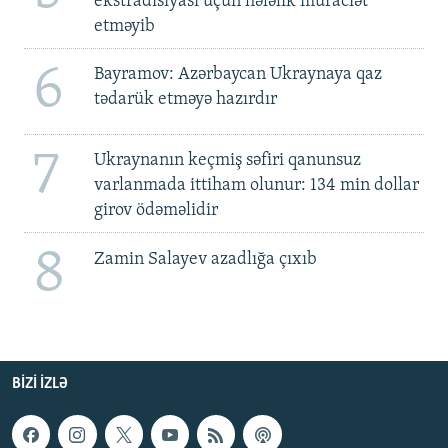
ekstradisiyası üçün hələlik müraciət
etməyib
6
Bayramov: Azərbaycan Ukraynaya qaz
tədarük etməyə hazırdır
7
Ukraynanın keçmiş səfiri qanunsuz
varlanmada ittiham olunur: 134 min dollar
girov ödəməlidir
8
Zamin Salayev azadlığa çıxıb
BIZI IZLƏ