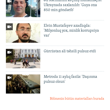
Əli Kərimlinin keçmiş mühafizəçisi
Ukraynada saxlanılıb: 'Guya ona
850 min göndərib'
Elvin Mustafayev azadlıqda:
'Milyonluq yox, minlik korrupsiya
var'
Gürcüstan ali təhsili pulsuz etdi
Metroda 11 aylıq fasilə: 'Daşınma
pulsuz olsun'
Bölmənin bütün materialları burada