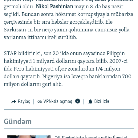
getməli oldu.
Nikol Pashinian
mayın 8-də baş nazir
seçildi. Bundan sonra hökumət korrupsiyayla mübarizə
çərçivəsində bir sıra həbslər gerçəkləşdirib. Elə
Sarkisian-ın bir neçə yaxın qohumuna qanunsuz yolla
varlanma ittihamı irəli sürülüb.
STAR bildirir ki, son 20 ildə onun sayəsində Filippin
hakimiyyəti 1 milyard dollarını qaytara bilib. 2007-ci
ildə Peru hakimiyyəti ofşor zonalardan 174 milyon
dolları qaytarıb. Nigeriya isə İsveçrə banklarından 700
milyon dollarını geri alıb.
Paylaş
VPN-siz açmaq
Bizi izlə
Gündəm