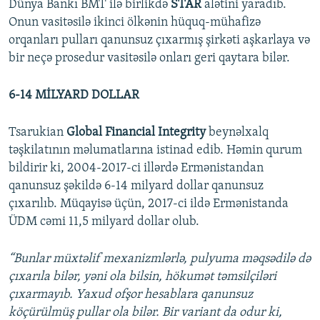
Dünya Bankı BMT ilə birlikdə
STAR
alətini yaradıb.
Onun vasitəsilə ikinci ölkənin hüquq-mühafizə
orqanları pulları qanunsuz çıxarmış şirkəti aşkarlaya və
bir neçə prosedur vasitəsilə onları geri qaytara bilər.
6-14 MİLYARD DOLLAR
Tsarukian
Global Financial Integrity
beynəlxalq
təşkilatının məlumatlarına istinad edib. Həmin qurum
bildirir ki, 2004-2017-ci illərdə Ermənistandan
qanunsuz şəkildə 6-14 milyard dollar qanunsuz
çıxarılıb. Müqayisə üçün, 2017-ci ildə Ermənistanda
ÜDM cəmi 11,5 milyard dollar olub.
“Bunlar müxtəlif mexanizmlərlə, pulyuma məqsədilə də
çıxarıla bilər, yəni ola bilsin, hökumət təmsilçiləri
çıxarmayıb. Yaxud ofşor hesablara qanunsuz
köçürülmüş pullar ola bilər. Bir variant da odur ki,