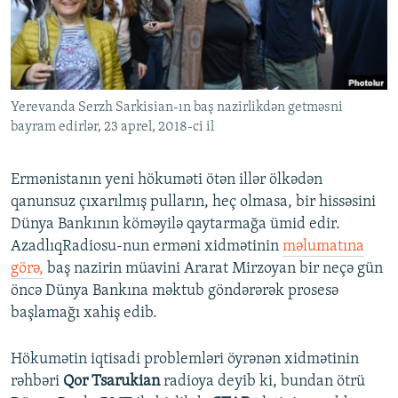
İNFOQRAFIKA
AZƏRBAYCAN ƏDƏBIYYATI KITABXANASI
MISSIYAMIZ
BIZI IZLƏ
KARIKATURA
İSLAM VƏ DEMOKRATIYA
PEŞƏ ETIKASI VƏ JURNALISTIKA STANDARTLARIMIZ
İZ - MƏDƏNIYYƏT PROQRAMI
MATERIALLARIMIZDAN ISTIFADƏ
Yerevanda Serzh Sarkisian-ın baş nazirlikdən getməsni
AZADLIQRADIOSU MOBIL TELEFONUNUZDA
RFE/RL-in bütün saytları
bayram edirlər, 23 aprel, 2018-ci il
BIZIMLƏ ƏLAQƏ
XƏBƏR BÜLLETENLƏRIMIZ
Ermənistanın yeni hökuməti ötən illər ölkədən
qanunsuz çıxarılmış pulların, heç olmasa, bir hissəsini
Dünya Bankının köməyilə qaytarmağa ümid edir.
AzadlıqRadiosu-nun erməni xidmətinin
məlumatına
görə,
baş nazirin müavini Ararat Mirzoyan bir neçə gün
öncə Dünya Bankına məktub göndərərək prosesə
başlamağı xahiş edib.
Hökumətin iqtisadi problemləri öyrənən xidmətinin
rəhbəri
Qor Tsarukian
radioya deyib ki, bundan ötrü