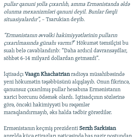
pullar qanuni yolla çıxarılıb, amma Ermənistanda əldə
olunma mexanizmləri qanuni deyil. Bunlar fərqli
situasiyalardır”,
– Tsarukian deyib.
“Ermənistanın əvvəlki hakimiyyətlərinin pulların
çıxarılmasında günahı varmı?
” Hökumət təmsilçisi bu
sualı belə cavablandırıb: “Daha ardıcıl davransaydlar,
söhbət 6-14 milyard dollardan getməzdi”.
İqtisadçı
Vaagn Khachatrian
radioya müsahibəsində
yeni hökumətin təşəbbüsünü alqışlayıb. Onun fikrincə,
qanunsuz çıxarılmış pullar hesabına Ermənistanın
xarici borcunu ödəmək olardı. İqtisadçının sözlərinə
görə, öncəki hakimiyyəti bu rəqəmlər
maraqlandırmayıb, əks halda tədbir görərdilər.
Ermənistanın keçmiş prezidenti
Serzh Sarkisian
apreldə küçə etirazları nəticəsində baş nazir postundan