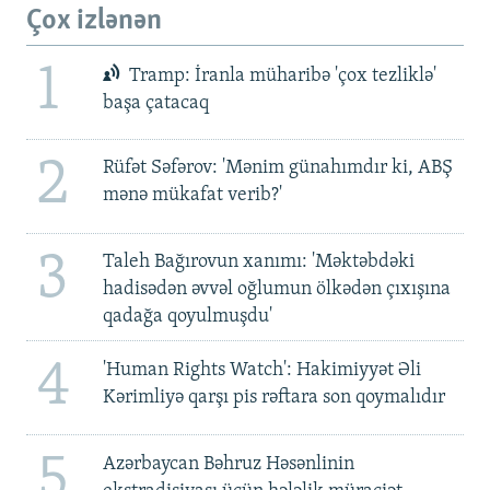
Çox izlənən
1
Tramp: İranla müharibə 'çox tezliklə'
başa çatacaq
2
Rüfət Səfərov: 'Mənim günahımdır ki, ABŞ
mənə mükafat verib?'
3
Taleh Bağırovun xanımı: 'Məktəbdəki
hadisədən əvvəl oğlumun ölkədən çıxışına
qadağa qoyulmuşdu'
4
'Human Rights Watch': Hakimiyyət Əli
Kərimliyə qarşı pis rəftara son qoymalıdır
5
Azərbaycan Bəhruz Həsənlinin