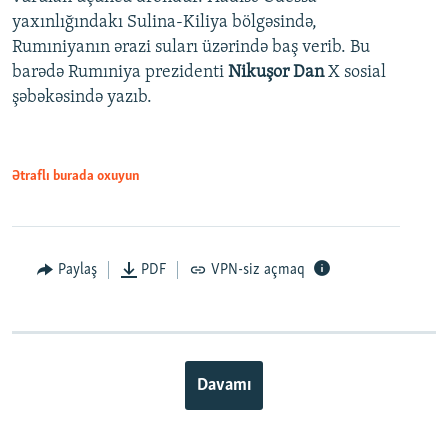
yaxınlığındakı Sulina-Kiliya bölgəsində,
Rumıniyanın ərazi suları üzərində baş verib. Bu
barədə Rumıniya prezidenti
Nikuşor Dan
X sosial
şəbəkəsində yazıb.
Ətraflı burada oxuyun
Paylaş
PDF
VPN-siz açmaq
Davamı