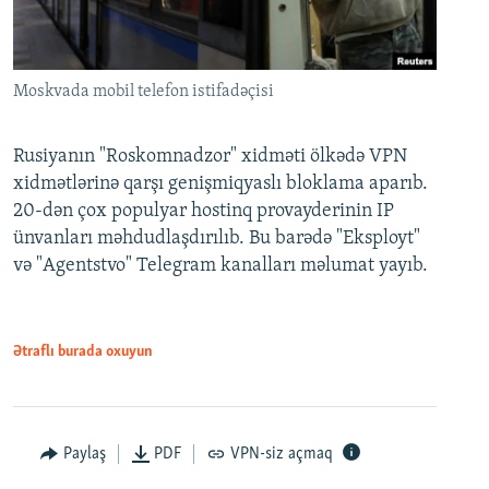
Moskvada mobil telefon istifadəçisi
Rusiyanın "Roskomnadzor" xidməti ölkədə VPN
xidmətlərinə qarşı genişmiqyaslı bloklama aparıb.
20-dən çox populyar hostinq provayderinin IP
ünvanları məhdudlaşdırılıb. Bu barədə "Eksployt"
və "Agentstvo" Telegram kanalları məlumat yayıb.
Ətraflı burada oxuyun
Paylaş
PDF
VPN-siz açmaq