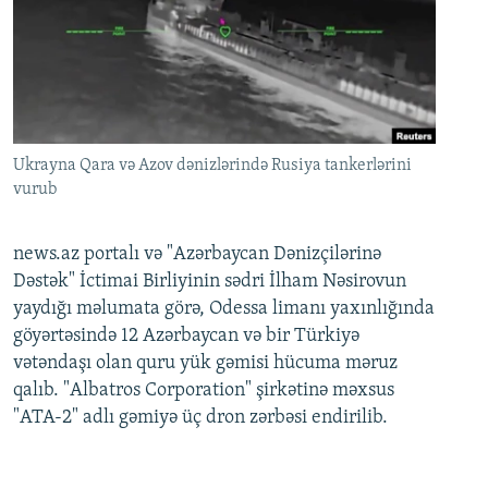
Ukrayna Qara və Azov dənizlərində Rusiya tankerlərini
vurub
news.az portalı və "Azərbaycan Dənizçilərinə
Dəstək" İctimai Birliyinin sədri İlham Nəsirovun
yaydığı məlumata görə, Odessa limanı yaxınlığında
göyərtəsində 12 Azərbaycan və bir Türkiyə
vətəndaşı olan quru yük gəmisi hücuma məruz
qalıb. "Albatros Corporation" şirkətinə məxsus
"ATA-2" adlı gəmiyə üç dron zərbəsi endirilib.