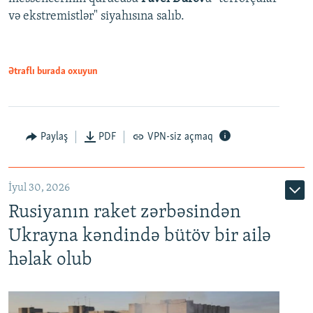
və ekstremistlər" siyahısına salıb.
Ətraflı burada oxuyun
Paylaş
PDF
VPN-siz açmaq
İyul 30, 2026
Rusiyanın raket zərbəsindən
Ukrayna kəndində bütöv bir ailə
həlak olub