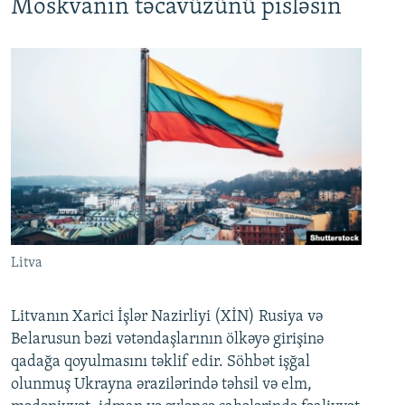
Moskvanın təcavüzünü pisləsin
Litva
Litvanın Xarici İşlər Nazirliyi (XİN) Rusiya və
Belarusun bəzi vətəndaşlarının ölkəyə girişinə
qadağa qoyulmasını təklif edir. Söhbət işğal
olunmuş Ukrayna ərazilərində təhsil və elm,