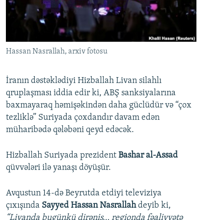
İNFOQRAFIKA
AZƏRBAYCAN ƏDƏBIYYATI KITABXANASI
MISSIYAMIZ
BIZI IZLƏ
KARIKATURA
İSLAM VƏ DEMOKRATIYA
PEŞƏ ETIKASI VƏ JURNALISTIKA STANDARTLARIMIZ
İZ - MƏDƏNIYYƏT PROQRAMI
MATERIALLARIMIZDAN ISTIFADƏ
Hassan Nasrallah, arxiv fotosu
AZADLIQRADIOSU MOBIL TELEFONUNUZDA
RFE/RL-in bütün saytları
BIZIMLƏ ƏLAQƏ
İranın dəstəklədiyi Hizballah Livan silahlı
qruplaşması iddia edir ki, ABŞ sanksiyalarına
XƏBƏR BÜLLETENLƏRIMIZ
baxmayaraq həmişəkindən daha güclüdür və “çox
tezliklə” Suriyada çoxdandır davam edən
müharibədə qələbəni qeyd edəcək.
Hizballah Suriyada prezident
Bashar al-Assad
qüvvələri ilə yanaşı döyüşür.
Avqustun 14-də Beyrutda etdiyi televiziya
çıxışında
Sayyed Hassan Nasrallah
deyib ki,
“Livanda bugünkü dirəniş… regionda fəaliyyətə