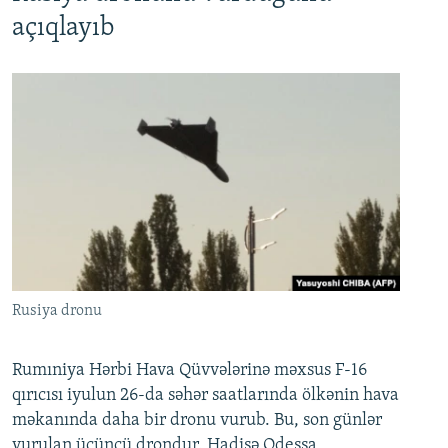
açıqlayıb
Rusiya dronu
Rumıniya Hərbi Hava Qüvvələrinə məxsus F-16
qırıcısı iyulun 26-da səhər saatlarında ölkənin hava
məkanında daha bir dronu vurub. Bu, son günlər
vurulan üçüncü drondur. Hadisə Odessa