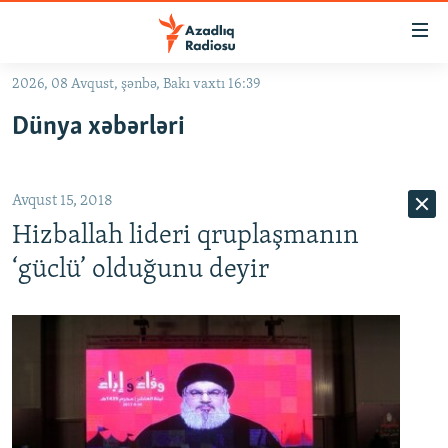
Keçid
linkləri
Əsas
2026, 08 Avqust, şənbə, Bakı vaxtı 16:39
məzmuna
GÜNDƏM
Dünya xəbərləri
qayıt
#İZAHLA
Əsas
KORRUPSIOMETR
naviqasiyaya
Avqust 15, 2018
qayıt
#ƏSLINDƏ
Axtarışa
Hizballah lideri qruplaşmanın
FƏRQƏ BAX
keç
‘güclü’ olduğunu deyir
QANUNI DOĞRU
ARAŞDIRMA
MULTIMEDIA
RADIO ARXIV
VIDEO
HAQQIMIZDA
FOTOQALEREYA
OXU ZALI