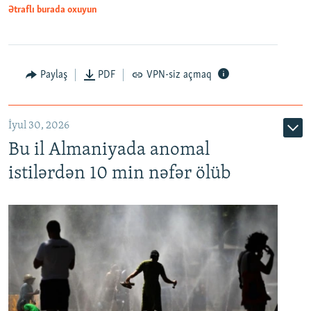
Ətraflı burada oxuyun
Paylaş
PDF
VPN-siz açmaq
İyul 30, 2026
Bu il Almaniyada anomal
istilərdən 10 min nəfər ölüb