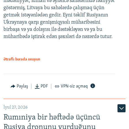
mədəniyyət, idman və əyləncə sahələrində fəaliyyət
göstərmiş, Litvaya bu sahələrdə çalışmaq üçün
getmək istəyənlədən gedir. Eyni təklif Rusiyanın
Ukraynaya qarşı genişmiqyaslı müharibəsini
birbaşa və ya dolayısı ilə dəstəkləyən və ya bu
müharibədə iştirak edən şəxsləri də nəzərdə tutur.
Ətraflı burada oxuyun
Paylaş
PDF
VPN-siz açmaq
İyul 27, 2026
Rumıniya bir həftədə üçüncü
Rusiya dronunu vurduğunu