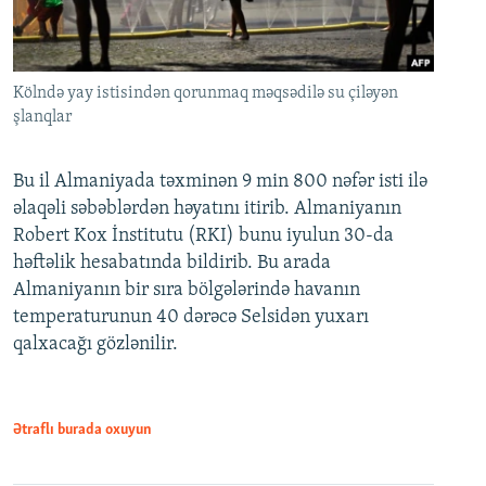
Kölndə yay istisindən qorunmaq məqsədilə su çiləyən
şlanqlar
Bu il Almaniyada təxminən 9 min 800 nəfər isti ilə
əlaqəli səbəblərdən həyatını itirib. Almaniyanın
Robert Kox İnstitutu (RKI) bunu iyulun 30-da
həftəlik hesabatında bildirib. Bu arada
Almaniyanın bir sıra bölgələrində havanın
temperaturunun 40 dərəcə Selsidən yuxarı
qalxacağı gözlənilir.
Ətraflı burada oxuyun