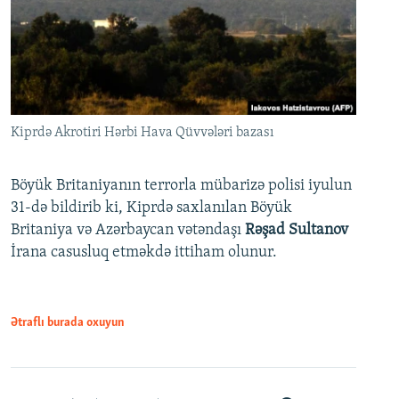
Kiprdə Akrotiri Hərbi Hava Qüvvələri bazası
Böyük Britaniyanın terrorla mübarizə polisi iyulun
31-də bildirib ki, Kiprdə saxlanılan Böyük
Britaniya və Azərbaycan vətəndaşı
Rəşad Sultanov
İrana casusluq etməkdə ittiham olunur.
Ətraflı burada oxuyun