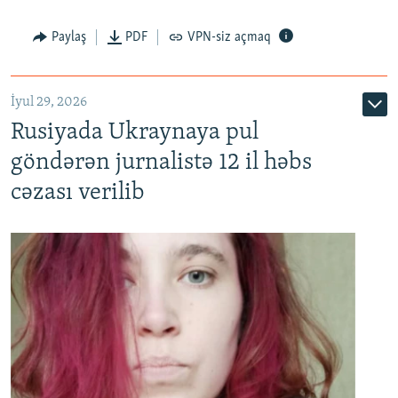
Paylaş
PDF
VPN-siz açmaq
İyul 29, 2026
Rusiyada Ukraynaya pul
göndərən jurnalistə 12 il həbs
cəzası verilib