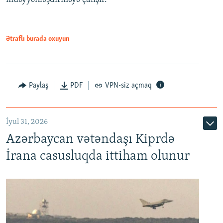
Ətraflı burada oxuyun
Paylaş
PDF
VPN-siz açmaq
İyul 31, 2026
Azərbaycan vətəndaşı Kiprdə
İrana casusluqda ittiham olunur