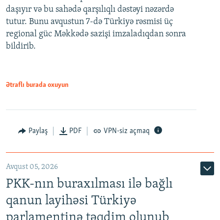
daşıyır və bu sahədə qarşılıqlı dəstəyi nəzərdə
tutur. Bunu avqustun 7-də Türkiyə rəsmisi üç
regional güc Məkkədə sazişi imzaladıqdan sonra
bildirib.
Ətraflı burada oxuyun
Paylaş
PDF
VPN-siz açmaq
Avqust 05, 2026
PKK-nın buraxılması ilə bağlı
qanun layihəsi Türkiyə
parlamentinə təqdim olunub