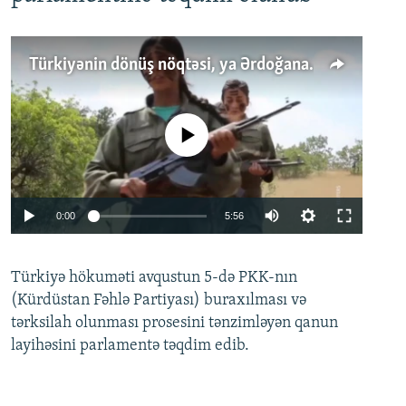
Türkiyənin dönüş nöqtəsi, ya Ərdoğana üçüncü şans: PKK ilə qəfil barışıq nə deməkdir?
No media source currently available
Auto
0:00
5:56
240p
Türkiyə hökuməti avqustun 5-də PKK-nın
360p
(Kürdüstan Fəhlə Partiyası) buraxılması və
480p
Auto
240p
360p
480p
tərksilah olunması prosesini tənzimləyən qanun
720p
layihəsini parlamentə təqdim edib.
720p
1080p
1080p