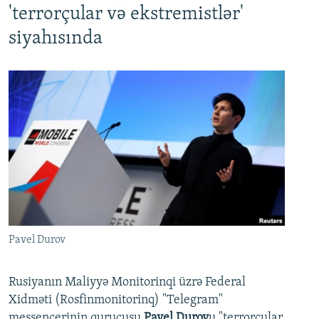
'terrorçular və ekstremistlər'
siyahısında
Pavel Durov
Rusiyanın Maliyyə Monitorinqi üzrə Federal
Xidməti (Rosfinmonitorinq) "Telegram"
messencerinin qurucusu
Pavel Durov
u "terrorçular