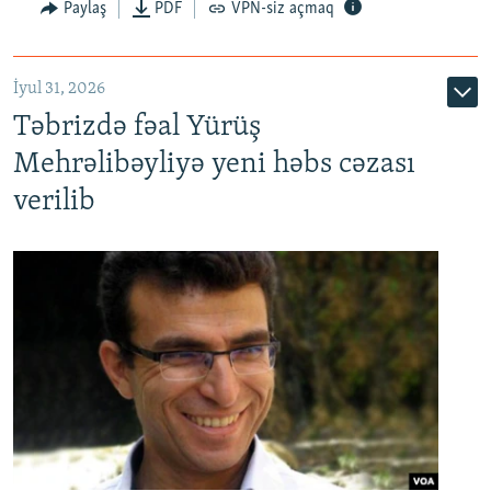
Paylaş
PDF
VPN-siz açmaq
İyul 31, 2026
Təbrizdə fəal Yürüş
Mehrəlibəyliyə yeni həbs cəzası
verilib