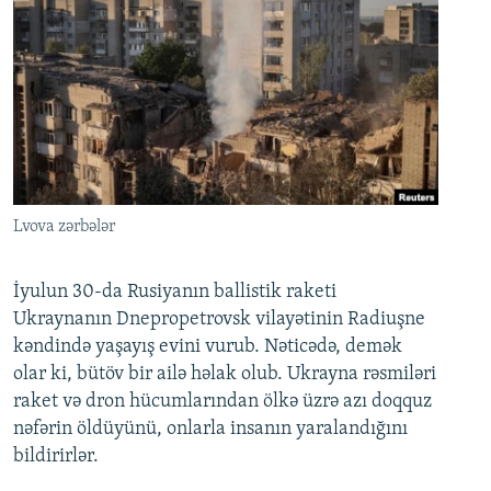
Lvova zərbələr
İyulun 30-da Rusiyanın ballistik raketi
Ukraynanın Dnepropetrovsk vilayətinin Radiuşne
kəndində yaşayış evini vurub. Nəticədə, demək
olar ki, bütöv bir ailə həlak olub. Ukrayna rəsmiləri
raket və dron hücumlarından ölkə üzrə azı doqquz
nəfərin öldüyünü, onlarla insanın yaralandığını
bildirirlər.