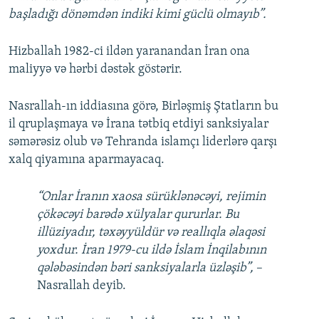
başladığı dönəmdən indiki kimi güclü olmayıb”.
Hizballah 1982-ci ildən yaranandan İran ona
maliyyə və hərbi dəstək göstərir.
Nasrallah-ın iddiasına görə, Birləşmiş Ştatların bu
il qruplaşmaya və İrana tətbiq etdiyi sanksiyalar
səmərəsiz olub və Tehranda islamçı liderlərə qarşı
xalq qiyamına aparmayacaq.
“Onlar İranın xaosa sürüklənəcəyi, rejimin
çökəcəyi barədə xülyalar qururlar. Bu
illüziyadır, təxəyyüldür və reallıqla əlaqəsi
yoxdur. İran 1979-cu ildə İslam İnqilabının
qələbəsindən bəri sanksiyalarla üzləşib”,
–
Nasrallah deyib.