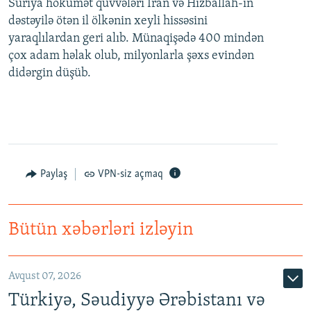
Suriya hökumət qüvvələri İran və Hizballah-ın
dəstəyilə ötən il ölkənin xeyli hissəsini
yaraqlılardan geri alıb. Münaqişədə 400 mindən
çox adam həlak olub, milyonlarla şəxs evindən
didərgin düşüb.
Paylaş
VPN-siz açmaq
Bütün xəbərləri izləyin
Avqust 07, 2026
Türkiyə, Səudiyyə Ərəbistanı və