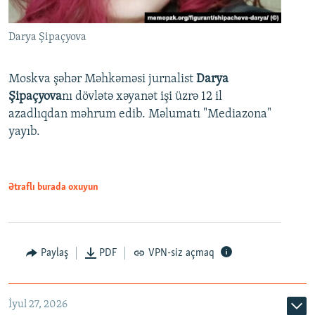
Darya Şipaçyova
Moskva şəhər Məhkəməsi jurnalist
Darya
Şipaçyova
nı dövlətə xəyanət işi üzrə 12 il
azadlıqdan məhrum edib. Məlumatı "Mediazona"
yayıb.
Ətraflı burada oxuyun
Paylaş
PDF
VPN-siz açmaq
İyul 27, 2026