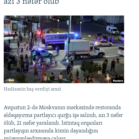
azı 3 nəfər ölüb
Hadisənin baş verdiyi ərazi
Avqustun 2-də Moskvanın mərkəzində restoranda
əldəqayırma partlayıcı qurğu işə salınıb, azı 3 nəfər
ölüb, 21 nəfər yaralanıb. İstintaq orqanları
partlayışın arxasında kimin dayandığını
müəyyənləşdirməyə çalışır.