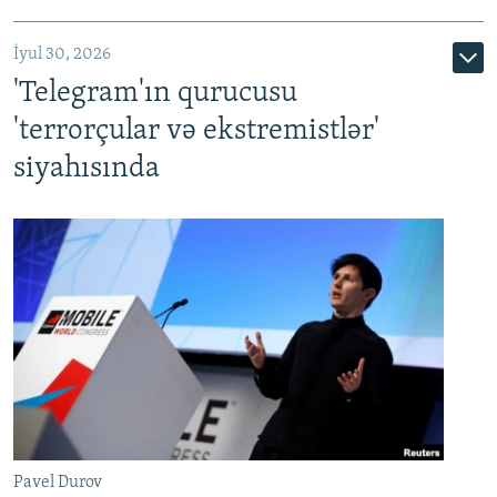
İyul 30, 2026
'Telegram'ın qurucusu
'terrorçular və ekstremistlər'
siyahısında
Pavel Durov