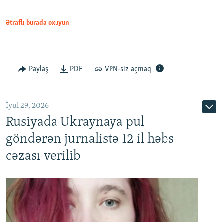
Ətraflı burada oxuyun
Paylaş
PDF
VPN-siz açmaq
İyul 29, 2026
Rusiyada Ukraynaya pul
göndərən jurnalistə 12 il həbs
cəzası verilib