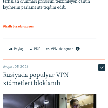
tərksilah olunması prosesini tənzimləyən qanun
720p
layihəsini parlamentə təqdim edib.
720p
1080p
1080p
Ətraflı burada oxuyun
Paylaş
PDF
VPN-siz açmaq
Avqust 05, 2026
Rusiyada populyar VPN
xidmətləri bloklanıb