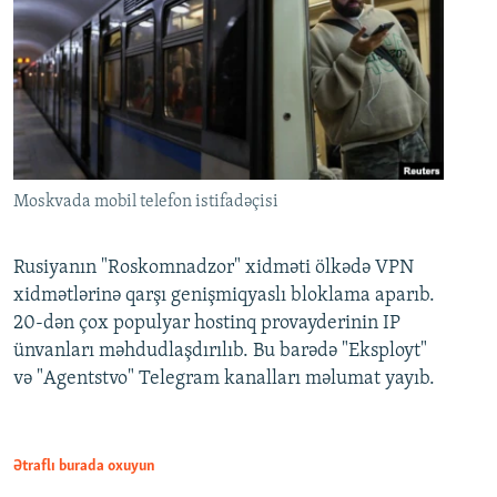
Moskvada mobil telefon istifadəçisi
Rusiyanın "Roskomnadzor" xidməti ölkədə VPN
xidmətlərinə qarşı genişmiqyaslı bloklama aparıb.
20-dən çox populyar hostinq provayderinin IP
ünvanları məhdudlaşdırılıb. Bu barədə "Eksployt"
və "Agentstvo" Telegram kanalları məlumat yayıb.
Ətraflı burada oxuyun