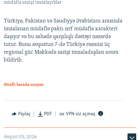
müdafiə sazişi imzalayıblar
Türkiyə, Pakistan və Səudiyyə Ərəbistanı arasında
imzalanan müdafiə paktı sırf müdafiə xarakteri
daşıyır və bu sahədə qarşılıqlı dəstəyi nəzərdə
tutur. Bunu avqustun 7-də Türkiyə rəsmisi üç
regional güc Məkkədə sazişi imzaladıqdan sonra
bildirib.
Ətraflı burada oxuyun
Paylaş
PDF
VPN-siz açmaq
Avqust 05, 2026