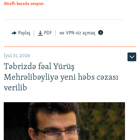
Ətraflı burada oxuyun
Paylaş
PDF
VPN-siz açmaq
İyul 31, 2026
Təbrizdə fəal Yürüş
Mehrəlibəyliyə yeni həbs cəzası
verilib