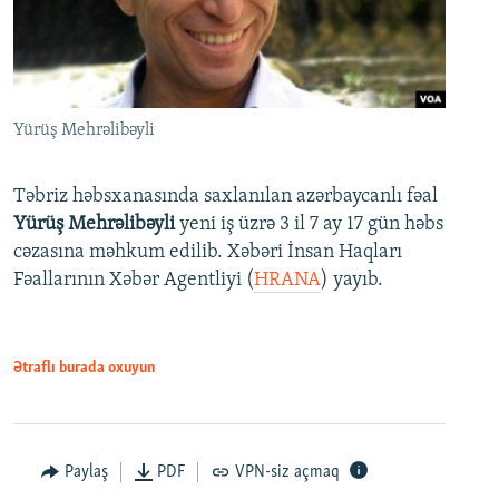
Yürüş Mehrəlibəyli
Təbriz həbsxanasında saxlanılan azərbaycanlı fəal
Yürüş Mehrəlibəyli
yeni iş üzrə 3 il 7 ay 17 gün həbs
cəzasına məhkum edilib. Xəbəri İnsan Haqları
Fəallarının Xəbər Agentliyi (
HRANA
) yayıb.
Ətraflı burada oxuyun
Paylaş
PDF
VPN-siz açmaq