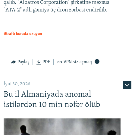
qalıb. "Albatros Corporation" şirkətinə məxsus
"ATA-2" adlı gəmiyə üç dron zərbəsi endirilib.
Ətraflı burada oxuyun
Paylaş
PDF
VPN-siz açmaq
İyul 30, 2026
Bu il Almaniyada anomal
istilərdən 10 min nəfər ölüb