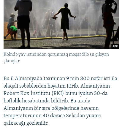
Kölndə yay istisindən qorunmaq məqsədilə su çiləyən
şlanqlar
Bu il Almaniyada təxminən 9 min 800 nəfər isti ilə
əlaqəli səbəblərdən həyatını itirib. Almaniyanın
Robert Kox İnstitutu (RKI) bunu iyulun 30-da
həftəlik hesabatında bildirib. Bu arada
Almaniyanın bir sıra bölgələrində havanın
temperaturunun 40 dərəcə Selsidən yuxarı
qalxacağı gözlənilir.