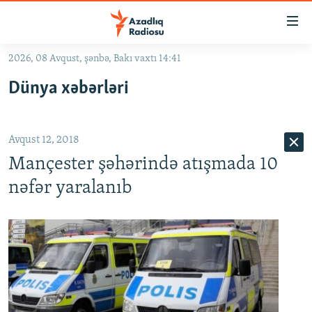
Keçid
linkləri
Əsas
2026, 08 Avqust, şənbə, Bakı vaxtı 14:41
məzmuna
GÜNDƏM
Dünya xəbərləri
qayıt
#İZAHLA
Əsas
KORRUPSIOMETR
naviqasiyaya
Avqust 12, 2018
qayıt
#ƏSLINDƏ
Axtarışa
Mançester şəhərində atışmada 10
FƏRQƏ BAX
keç
nəfər yaralanıb
QANUNI DOĞRU
ARAŞDIRMA
MULTIMEDIA
RADIO ARXIV
VIDEO
HAQQIMIZDA
FOTOQALEREYA
OXU ZALI