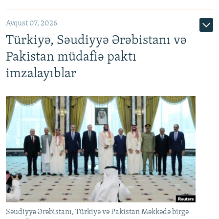
Avqust 07, 2026
Türkiyə, Səudiyyə Ərəbistanı və
Pakistan müdafiə paktı
imzalayıblar
Səudiyyə Ərəbistanı, Türkiyə və Pakistan Məkkədə birgə