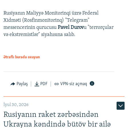
Rusiyanın Maliyyə Monitorinqi üzrə Federal
Xidməti (Rosfinmonitorinq) "Telegram"
messencerinin qurucusu
Pavel Durov
u "terrorçular
və ekstremistlər" siyahısına salıb.
Ətraflı burada oxuyun
Paylaş
PDF
VPN-siz açmaq
İyul 30, 2026
Rusiyanın raket zərbəsindən
Ukrayna kəndində bütöv bir ailə