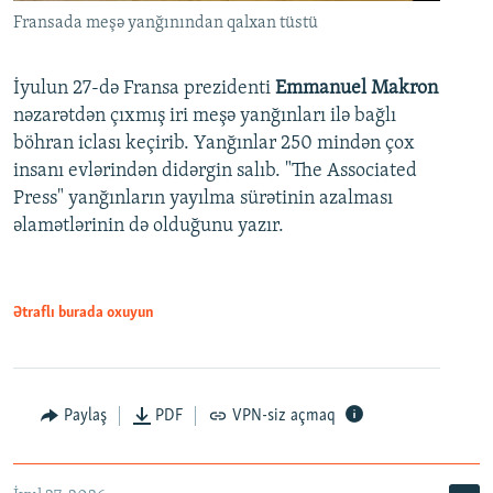
Fransada meşə yanğınından qalxan tüstü
İyulun 27-də Fransa prezidenti
Emmanuel Makron
nəzarətdən çıxmış iri meşə yanğınları ilə bağlı
böhran iclası keçirib. Yanğınlar 250 mindən çox
insanı evlərindən didərgin salıb. "The Associated
Press" yanğınların yayılma sürətinin azalması
əlamətlərinin də olduğunu yazır.
Ətraflı burada oxuyun
Paylaş
PDF
VPN-siz açmaq