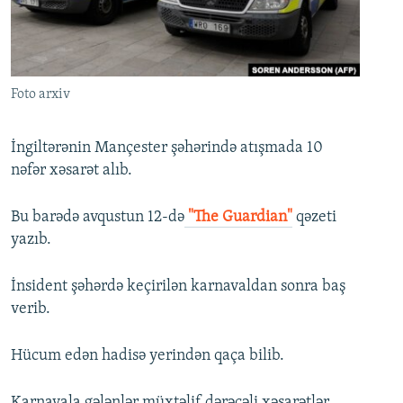
İNFOQRAFIKA
AZƏRBAYCAN ƏDƏBIYYATI KITABXANASI
MISSIYAMIZ
BIZI IZLƏ
KARIKATURA
İSLAM VƏ DEMOKRATIYA
PEŞƏ ETIKASI VƏ JURNALISTIKA STANDARTLARIMIZ
İZ - MƏDƏNIYYƏT PROQRAMI
MATERIALLARIMIZDAN ISTIFADƏ
Foto arxiv
AZADLIQRADIOSU MOBIL TELEFONUNUZDA
RFE/RL-in bütün saytları
BIZIMLƏ ƏLAQƏ
İngiltərənin Mançester şəhərində atışmada 10
nəfər xəsarət alıb.
XƏBƏR BÜLLETENLƏRIMIZ
Bu barədə avqustun 12-də
"The Guardian"
qəzeti
yazıb.
İnsident şəhərdə keçirilən karnavaldan sonra baş
verib.
Hücum edən hadisə yerindən qaça bilib.
Karnavala gələnlər müxtəlif dərəcəli xəsarətlər