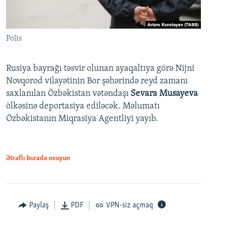
Polis
Rusiya bayrağı təsvir olunan ayaqaltıya görə Nijni
Novqorod vilayətinin Bor şəhərində reyd zamanı
saxlanılan Özbəkistan vətəndaşı
Sevara Musayeva
ölkəsinə deportasiya ediləcək. Məlumatı
Özbəkistanın Miqrasiya Agentliyi yayıb.
Ətraflı burada oxuyun
Paylaş
PDF
VPN-siz açmaq