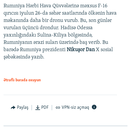
Rumıniya Hərbi Hava Qüvvələrinə məxsus F-16
qırıcısı iyulun 26-da səhər saatlarında ölkənin hava
məkanında daha bir dronu vurub. Bu, son günlər
vurulan üçüncü drondur. Hadisə Odessa
yaxınlığındakı Sulina-Kiliya bölgəsində,
Rumıniyanın ərazi suları üzərində baş verib. Bu
barədə Rumıniya prezidenti
Nikuşor Dan
X sosial
şəbəkəsində yazıb.
Ətraflı burada oxuyun
Paylaş
PDF
VPN-siz açmaq