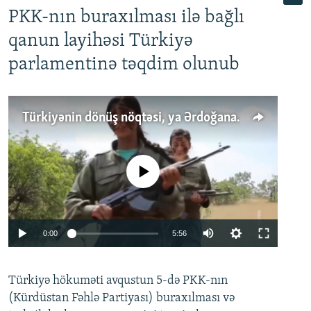
PKK-nın buraxılması ilə bağlı
qanun layihəsi Türkiyə
parlamentinə təqdim olunub
Türkiyənin dönüş nöqtəsi, ya Ərdoğana üçüncü şans: PKK ilə qəfil barışıq nə deməkdir?
No media source currently available
Auto
0:00
5:56
240p
Türkiyə hökuməti avqustun 5-də PKK-nın
360p
(Kürdüstan Fəhlə Partiyası) buraxılması və
480p
Auto
240p
360p
480p