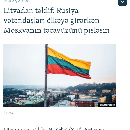
İyul 27, 2026
Litvadan təklif: Rusiya
vətəndaşları ölkəyə girərkən
Moskvanın təcavüzünü pisləsin
Litva