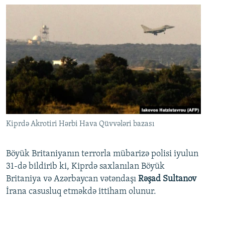
Kiprdə Akrotiri Hərbi Hava Qüvvələri bazası
Böyük Britaniyanın terrorla mübarizə polisi iyulun
31-də bildirib ki, Kiprdə saxlanılan Böyük
Britaniya və Azərbaycan vətəndaşı
Rəşad Sultanov
İrana casusluq etməkdə ittiham olunur.