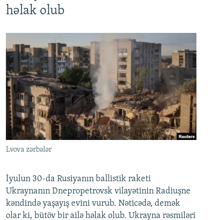
həlak olub
Lvova zərbələr
İyulun 30-da Rusiyanın ballistik raketi
Ukraynanın Dnepropetrovsk vilayətinin Radiuşne
kəndində yaşayış evini vurub. Nəticədə, demək
olar ki, bütöv bir ailə həlak olub. Ukrayna rəsmiləri