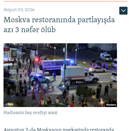
Avqust 03, 2026
Moskva restoranında partlayışda
azı 3 nəfər ölüb
Hadisənin baş verdiyi ərazi
Avqustun 2-də Moskvanın mərkəzində restoranda