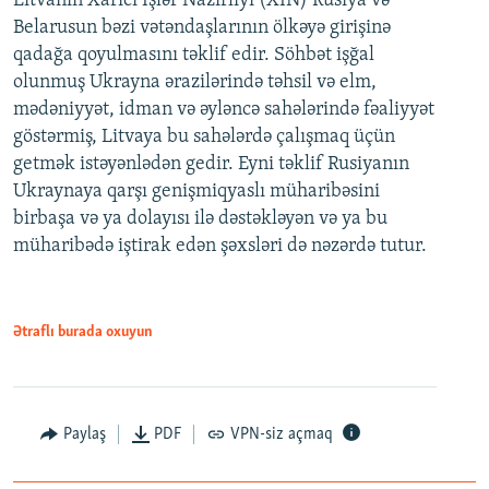
Litvanın Xarici İşlər Nazirliyi (XİN) Rusiya və
Belarusun bəzi vətəndaşlarının ölkəyə girişinə
qadağa qoyulmasını təklif edir. Söhbət işğal
olunmuş Ukrayna ərazilərində təhsil və elm,
mədəniyyət, idman və əyləncə sahələrində fəaliyyət
göstərmiş, Litvaya bu sahələrdə çalışmaq üçün
getmək istəyənlədən gedir. Eyni təklif Rusiyanın
Ukraynaya qarşı genişmiqyaslı müharibəsini
birbaşa və ya dolayısı ilə dəstəkləyən və ya bu
müharibədə iştirak edən şəxsləri də nəzərdə tutur.
Ətraflı burada oxuyun
Paylaş
PDF
VPN-siz açmaq