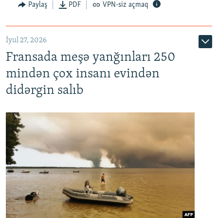
Paylaş
PDF
VPN-siz açmaq
İyul 27, 2026
Fransada meşə yanğınları 250
mindən çox insanı evindən
didərgin salıb