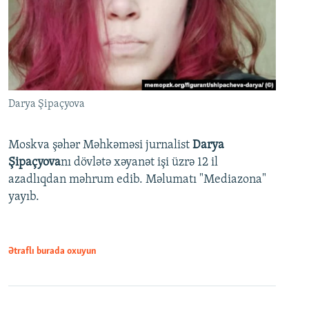
Darya Şipaçyova
Moskva şəhər Məhkəməsi jurnalist
Darya
Şipaçyova
nı dövlətə xəyanət işi üzrə 12 il
azadlıqdan məhrum edib. Məlumatı "Mediazona"
yayıb.
Ətraflı burada oxuyun