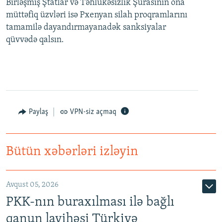
Birləşmiş Ştatlar və Təhlükəsizlik Şurasının ona
müttəfiq üzvləri isə Pxenyan silah proqramlarını
tamamilə dayandırmayanadək sanksiyalar
qüvvədə qalsın.
Paylaş
VPN-siz açmaq
Bütün xəbərləri izləyin
Avqust 05, 2026
PKK-nın buraxılması ilə bağlı
qanun layihəsi Türkiyə