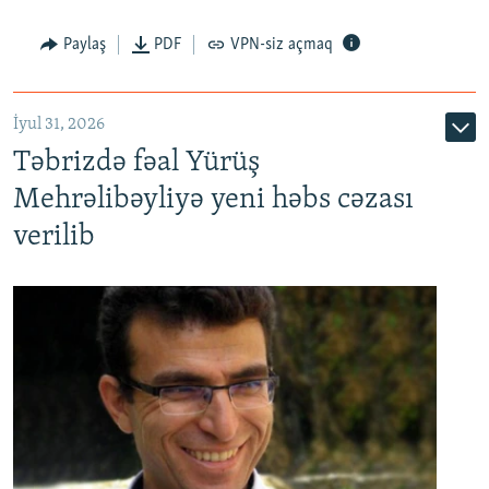
Paylaş
PDF
VPN-siz açmaq
İyul 31, 2026
Təbrizdə fəal Yürüş
Mehrəlibəyliyə yeni həbs cəzası
verilib