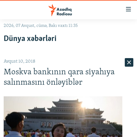
Keçid
linkləri
Əsas
2026, 07 Avqust, cümə, Bakı vaxtı 11:35
məzmuna
GÜNDƏM
Dünya xəbərləri
qayıt
#İZAHLA
Əsas
KORRUPSIOMETR
naviqasiyaya
Avqust 10, 2018
qayıt
#ƏSLINDƏ
Axtarışa
Moskva bankının qara siyahıya
FƏRQƏ BAX
keç
salınmasını önləyiblər
QANUNI DOĞRU
ARAŞDIRMA
MULTIMEDIA
RADIO ARXIV
VIDEO
HAQQIMIZDA
FOTOQALEREYA
OXU ZALI