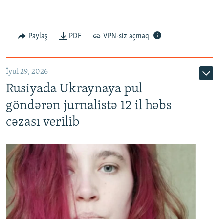
Paylaş
PDF
VPN-siz açmaq
İyul 29, 2026
Rusiyada Ukraynaya pul
göndərən jurnalistə 12 il həbs
cəzası verilib