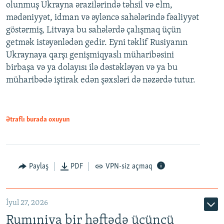
olunmuş Ukrayna ərazilərində təhsil və elm,
mədəniyyət, idman və əyləncə sahələrində fəaliyyət
göstərmiş, Litvaya bu sahələrdə çalışmaq üçün
getmək istəyənlədən gedir. Eyni təklif Rusiyanın
Ukraynaya qarşı genişmiqyaslı müharibəsini
birbaşa və ya dolayısı ilə dəstəkləyən və ya bu
müharibədə iştirak edən şəxsləri də nəzərdə tutur.
Ətraflı burada oxuyun
Paylaş
PDF
VPN-siz açmaq
İyul 27, 2026
Rumıniya bir həftədə üçüncü