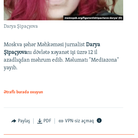
Darya Şipaçyova
Moskva şəhər Məhkəməsi jurnalist
Darya
Şipaçyova
nı dövlətə xəyanət işi üzrə 12 il
azadlıqdan məhrum edib. Məlumatı "Mediazona"
yayıb.
Ətraflı burada oxuyun
Paylaş
PDF
VPN-siz açmaq