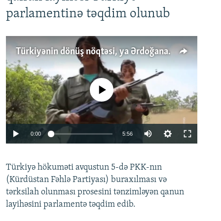
parlamentinə təqdim olunub
Türkiyənin dönüş nöqtəsi, ya Ərdoğana üçüncü şans: PKK ilə qəfil barışıq nə deməkdir?
No media source currently available
Auto
0:00
5:56
240p
Türkiyə hökuməti avqustun 5-də PKK-nın
360p
(Kürdüstan Fəhlə Partiyası) buraxılması və
480p
Auto
240p
360p
480p
tərksilah olunması prosesini tənzimləyən qanun
720p
layihəsini parlamentə təqdim edib.
720p
1080p
1080p