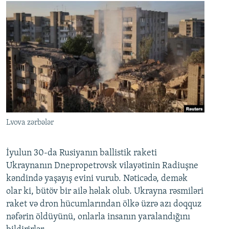
Lvova zərbələr
İyulun 30-da Rusiyanın ballistik raketi
Ukraynanın Dnepropetrovsk vilayətinin Radiuşne
kəndində yaşayış evini vurub. Nəticədə, demək
olar ki, bütöv bir ailə həlak olub. Ukrayna rəsmiləri
raket və dron hücumlarından ölkə üzrə azı doqquz
nəfərin öldüyünü, onlarla insanın yaralandığını