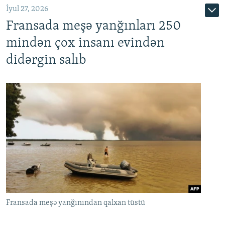
İyul 27, 2026
Fransada meşə yanğınları 250
mindən çox insanı evindən
didərgin salıb
Fransada meşə yanğınından qalxan tüstü