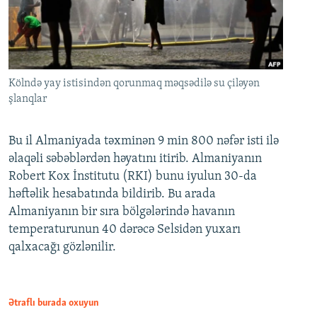
Kölndə yay istisindən qorunmaq məqsədilə su çiləyən
şlanqlar
Bu il Almaniyada təxminən 9 min 800 nəfər isti ilə
əlaqəli səbəblərdən həyatını itirib. Almaniyanın
Robert Kox İnstitutu (RKI) bunu iyulun 30-da
həftəlik hesabatında bildirib. Bu arada
Almaniyanın bir sıra bölgələrində havanın
temperaturunun 40 dərəcə Selsidən yuxarı
qalxacağı gözlənilir.
Ətraflı burada oxuyun