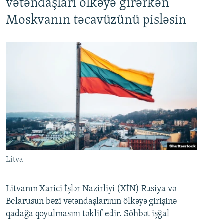
vətəndaşları ölkəyə girərkən
Moskvanın təcavüzünü pisləsin
Litva
Litvanın Xarici İşlər Nazirliyi (XİN) Rusiya və
Belarusun bəzi vətəndaşlarının ölkəyə girişinə
qadağa qoyulmasını təklif edir. Söhbət işğal