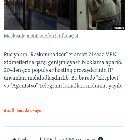
Moskvada mobil telefon istifadəçisi
Rusiyanın "Roskomnadzor" xidməti ölkədə VPN
xidmətlərinə qarşı genişmiqyaslı bloklama aparıb.
20-dən çox populyar hostinq provayderinin IP
ünvanları məhdudlaşdırılıb. Bu barədə "Eksployt"
və "Agentstvo" Telegram kanalları məlumat yayıb.
Ətraflı burada oxuyun