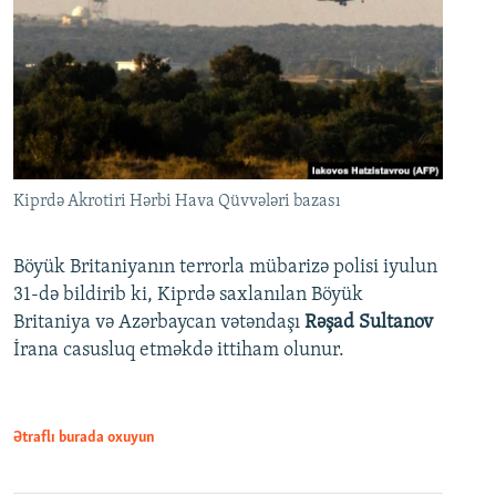
Kiprdə Akrotiri Hərbi Hava Qüvvələri bazası
Böyük Britaniyanın terrorla mübarizə polisi iyulun
31-də bildirib ki, Kiprdə saxlanılan Böyük
Britaniya və Azərbaycan vətəndaşı
Rəşad Sultanov
İrana casusluq etməkdə ittiham olunur.
Ətraflı burada oxuyun