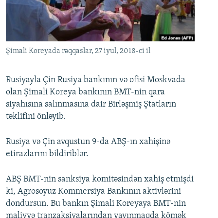
İNFOQRAFIKA
AZƏRBAYCAN ƏDƏBIYYATI KITABXANASI
MISSIYAMIZ
BIZI IZLƏ
KARIKATURA
İSLAM VƏ DEMOKRATIYA
PEŞƏ ETIKASI VƏ JURNALISTIKA STANDARTLARIMIZ
İZ - MƏDƏNIYYƏT PROQRAMI
MATERIALLARIMIZDAN ISTIFADƏ
Şimali Koreyada rəqqaslar, 27 iyul, 2018-ci il
AZADLIQRADIOSU MOBIL TELEFONUNUZDA
RFE/RL-in bütün saytları
BIZIMLƏ ƏLAQƏ
Rusiyayla Çin Rusiya bankının və ofisi Moskvada
olan Şimali Koreya bankının BMT-nin qara
XƏBƏR BÜLLETENLƏRIMIZ
siyahısına salınmasına dair Birləşmiş Ştatların
təklifini önləyib.
Rusiya və Çin avqustun 9-da ABŞ-ın xahişinə
etirazlarını bildiriblər.
ABŞ BMT-nin sanksiya komitəsindən xahiş etmişdi
ki, Agrosoyuz Kommersiya Bankının aktivlərini
dondursun. Bu bankın Şimali Koreyaya BMT-nin
maliyyə tranzaksiyalarından yayınmaqda kömək