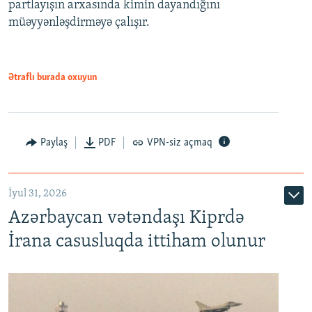
partlayışın arxasında kimin dayandığını
müəyyənləşdirməyə çalışır.
Ətraflı burada oxuyun
Paylaş
PDF
VPN-siz açmaq
İyul 31, 2026
Azərbaycan vətəndaşı Kiprdə
İrana casusluqda ittiham olunur