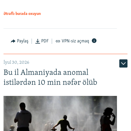
Ətraflı burada oxuyun
Paylaş
PDF
VPN-siz açmaq
İyul 30, 2026
Bu il Almaniyada anomal
istilərdən 10 min nəfər ölüb