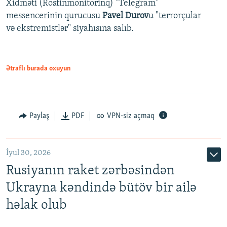
Xidməti (Rosfinmonitorinq) "Telegram"
messencerinin qurucusu
Pavel Durov
u "terrorçular
və ekstremistlər" siyahısına salıb.
Ətraflı burada oxuyun
Paylaş
PDF
VPN-siz açmaq
İyul 30, 2026
Rusiyanın raket zərbəsindən
Ukrayna kəndində bütöv bir ailə
həlak olub