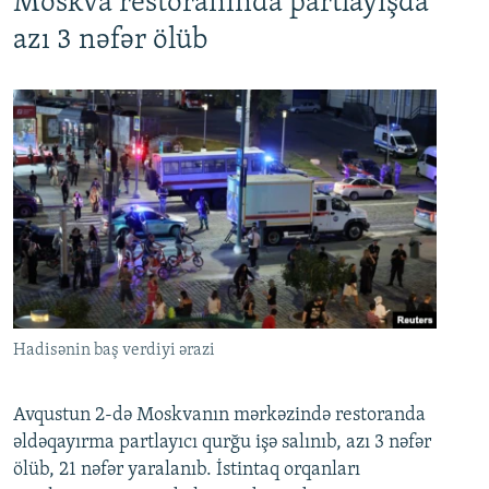
Moskva restoranında partlayışda
azı 3 nəfər ölüb
Hadisənin baş verdiyi ərazi
Avqustun 2-də Moskvanın mərkəzində restoranda
əldəqayırma partlayıcı qurğu işə salınıb, azı 3 nəfər
ölüb, 21 nəfər yaralanıb. İstintaq orqanları