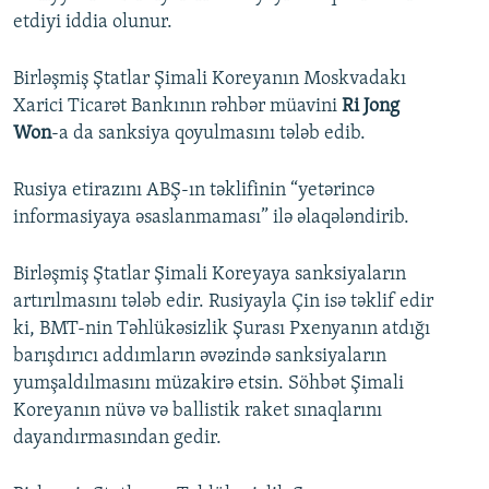
etdiyi iddia olunur.
Birləşmiş Ştatlar Şimali Koreyanın Moskvadakı
Xarici Ticarət Bankının rəhbər müavini
Ri Jong
Won
-a da sanksiya qoyulmasını tələb edib.
Rusiya etirazını ABŞ-ın təklifinin “yetərincə
informasiyaya əsaslanmaması” ilə əlaqələndirib.
Birləşmiş Ştatlar Şimali Koreyaya sanksiyaların
artırılmasını tələb edir. Rusiyayla Çin isə təklif edir
ki, BMT-nin Təhlükəsizlik Şurası Pxenyanın atdığı
barışdırıcı addımların əvəzində sanksiyaların
yumşaldılmasını müzakirə etsin. Söhbət Şimali
Koreyanın nüvə və ballistik raket sınaqlarını
dayandırmasından gedir.