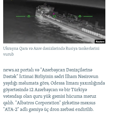
Ukrayna Qara və Azov dənizlərində Rusiya tankerlərini
vurub
news.az portalı və "Azərbaycan Dənizçilərinə
Dəstək" İctimai Birliyinin sədri İlham Nəsirovun
yaydığı məlumata görə, Odessa limanı yaxınlığında
göyərtəsində 12 Azərbaycan və bir Türkiyə
vətəndaşı olan quru yük gəmisi hücuma məruz
qalıb. "Albatros Corporation" şirkətinə məxsus
"ATA-2" adlı gəmiyə üç dron zərbəsi endirilib.