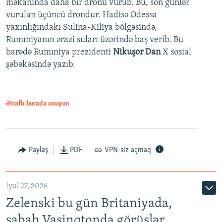
məkanında daha bir dronu vurub. Bu, son günlər
vurulan üçüncü drondur. Hadisə Odessa
yaxınlığındakı Sulina-Kiliya bölgəsində,
Rumıniyanın ərazi suları üzərində baş verib. Bu
barədə Rumıniya prezidenti
Nikuşor Dan
X sosial
şəbəkəsində yazıb.
Ətraflı burada oxuyun
Paylaş
PDF
VPN-siz açmaq
İyul 27, 2026
Zelenski bu gün Britaniyada,
sabah Vaşinqtonda görüşlər