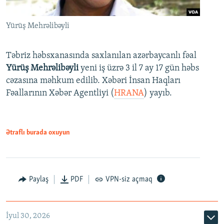
Yürüş Mehrəlibəyli
Təbriz həbsxanasında saxlanılan azərbaycanlı fəal
Yürüş Mehrəlibəyli
yeni iş üzrə 3 il 7 ay 17 gün həbs
cəzasına məhkum edilib. Xəbəri İnsan Haqları
Fəallarının Xəbər Agentliyi (
HRANA
) yayıb.
Ətraflı burada oxuyun
Paylaş
PDF
VPN-siz açmaq
İyul 30, 2026