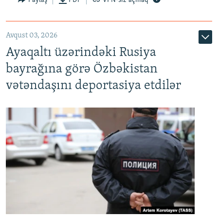
Paylaş
PDF
VPN-siz açmaq
Avqust 03, 2026
Ayaqaltı üzərindəki Rusiya
bayrağına görə Özbəkistan
vətəndaşını deportasiya etdilər