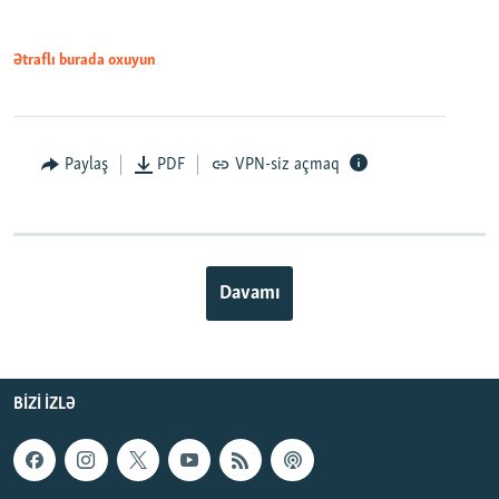
Ətraflı burada oxuyun
Paylaş
PDF
VPN-siz açmaq
Davamı
BIZI IZLƏ