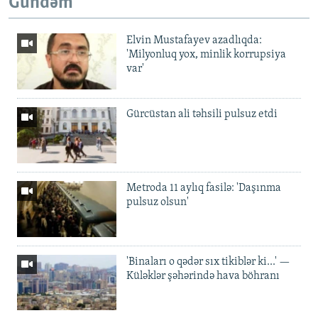
Gündəm
Elvin Mustafayev azadlıqda:
'Milyonluq yox, minlik korrupsiya
var'
Gürcüstan ali təhsili pulsuz etdi
Metroda 11 aylıq fasilə: 'Daşınma
pulsuz olsun'
'Binaları o qədər sıx tikiblər ki...' —
Küləklər şəhərində hava böhranı