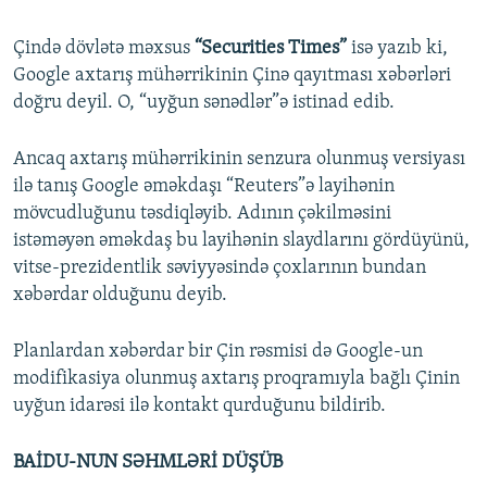
Çində dövlətə məxsus
“Securities Times”
isə yazıb ki,
Google axtarış mühərrikinin Çinə qayıtması xəbərləri
doğru deyil. O, “uyğun sənədlər”ə istinad edib.
Ancaq axtarış mühərrikinin senzura olunmuş versiyası
ilə tanış Google əməkdaşı “Reuters”ə layihənin
mövcudluğunu təsdiqləyib. Adının çəkilməsini
istəməyən əməkdaş bu layihənin slaydlarını gördüyünü,
vitse-prezidentlik səviyyəsində çoxlarının bundan
xəbərdar olduğunu deyib.
Planlardan xəbərdar bir Çin rəsmisi də Google-un
modifikasiya olunmuş axtarış proqramıyla bağlı Çinin
uyğun idarəsi ilə kontakt qurduğunu bildirib.
BAİDU-NUN SƏHMLƏRİ DÜŞÜB