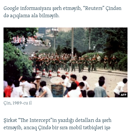
Google informasiyanı şərh etməyib, “Reuters” Çindən
də açıqlama ala bilməyib.
Çin, 1989-cu il
Şirkət “The Intercept”in yazdığı detalları da şərh
etməyib, ancaq Çində bir sıra mobil tətbiqləri işə