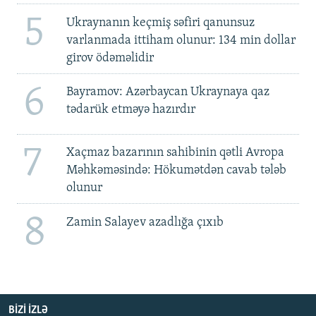
5
Ukraynanın keçmiş səfiri qanunsuz
varlanmada ittiham olunur: 134 min dollar
girov ödəməlidir
6
Bayramov: Azərbaycan Ukraynaya qaz
tədarük etməyə hazırdır
7
Xaçmaz bazarının sahibinin qətli Avropa
Məhkəməsində: Hökumətdən cavab tələb
olunur
8
Zamin Salayev azadlığa çıxıb
BIZI IZLƏ