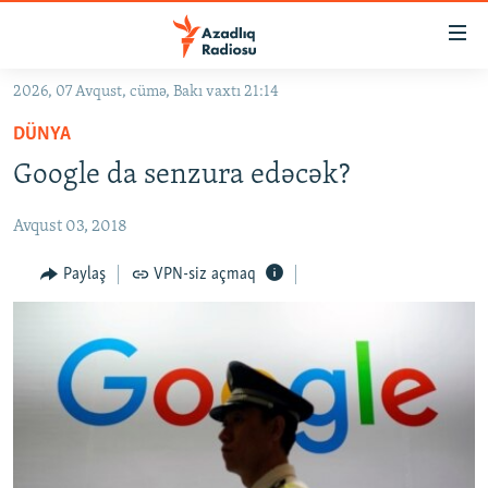
Keçid
linkləri
Əsas
2026, 07 Avqust, cümə, Bakı vaxtı 21:14
məzmuna
GÜNDƏM
DÜNYA
qayıt
#İZAHLA
Əsas
Google da senzura edəcək?
KORRUPSIOMETR
naviqasiyaya
qayıt
Avqust 03, 2018
#ƏSLINDƏ
Axtarışa
FƏRQƏ BAX
Paylaş
VPN-siz açmaq
keç
QANUNI DOĞRU
ARAŞDIRMA
MULTIMEDIA
RADIO ARXIV
VIDEO
HAQQIMIZDA
FOTOQALEREYA
OXU ZALI