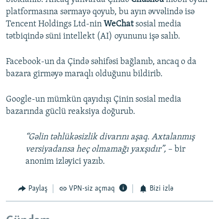
platformasına sərmayə qoyub, bu ayın əvvəlində isə
Tencent Holdings Ltd-nin
WeChat
sosial media
tətbiqində süni intellekt (AI) oyununu işə salıb.
Facebook-un da Çində səhifəsi bağlanıb, ancaq o da
bazara girməyə maraqlı olduğunu bildirib.
Google-un mümkün qayıdışı Çinin sosial media
bazarında güclü reaksiya doğurub.
“Gəlin təhlükəsizlik divarını aşaq. Axtalanmış
versiyadansa heç olmamağı yaxşıdır”,
– bir
anonim izləyici yazıb.
Paylaş
VPN-siz açmaq
Bizi izlə