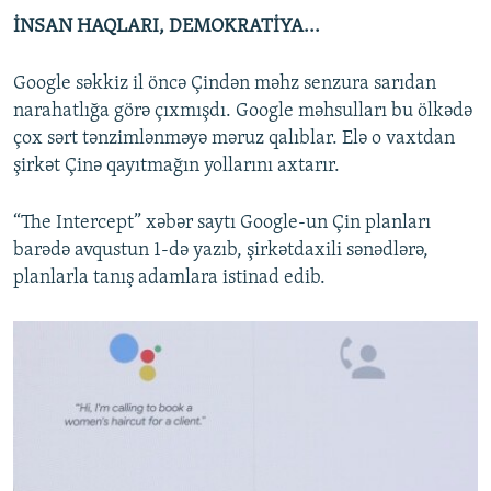
İNSAN HAQLARI, DEMOKRATİYA...
Google səkkiz il öncə Çindən məhz senzura sarıdan
narahatlığa görə çıxmışdı. Google məhsulları bu ölkədə
çox sərt tənzimlənməyə məruz qalıblar. Elə o vaxtdan
şirkət Çinə qayıtmağın yollarını axtarır.
“The Intercept” xəbər saytı Google-un Çin planları
barədə avqustun 1-də yazıb, şirkətdaxili sənədlərə,
planlarla tanış adamlara istinad edib.