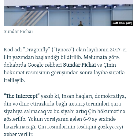
Sundar Pichai
Kod adı “Dragonfly” (“İynəcə”) olan layihənin 2017-ci
ilin yazından başlandığı bildirilib. Məlumata görə,
dekabrda Google rəhbəri
Sundar Pichai
və Çinin
hökumət rəsmisinin görüşündən sonra layihə sürətlə
irəliləyib.
“The Intercept”
yazıb ki, insan haqları, demokratiya,
din və dinc etirazlarla bağlı axtarış terminləri qara
siyahıya salınacaq və bu siyahı artıq Çin hökumətinə
göstərilib. Yekun versiyanın gələn 6-9 ay ərzində
hazırlanacağı, Çin rəsmilərinin təsdiqini gözləyəcəyi
xəbər verilir.