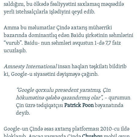
saldığını, bu ölkədə fəaliyyətini saxlamaq məqsədilə
yerli istehsalçılarla işlədiyini qeyd edib.
Amma bu məlumatlar Çində axtarış mühərriki
bazarında dominantlıq edən Baidu şirkətinin səhmlərini
“vurub”. Baidu- nun səhmləri avqustun 1-də 7,7 faiz
ucuzlaşıb.
Amnesty International
insan haqları təşkilatı bildirib
ki, Google-u siyasətini dəyişməyə çağırıb.
“Google qorxulu presedent yaratmış, Çin
hökumətinə qələbə qazandırmış olar”,
– qurumun
Çin üzrə tədqiqatçısı
Patrick Poon
bəyanatında
deyib.
Google-un Çində əsas axtarış platforması 2010-cu ildə
bloklanıb. Ancaq yanvarda Çində
Chushou
mobil oyun