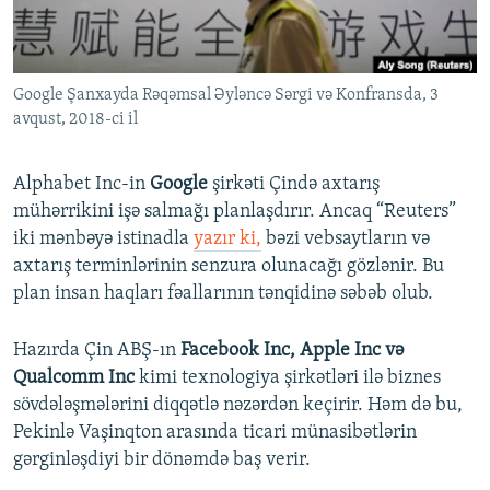
İNFOQRAFIKA
AZƏRBAYCAN ƏDƏBIYYATI KITABXANASI
MISSIYAMIZ
BIZI IZLƏ
KARIKATURA
İSLAM VƏ DEMOKRATIYA
PEŞƏ ETIKASI VƏ JURNALISTIKA STANDARTLARIMIZ
Google Şanxayda Rəqəmsal Əyləncə Sərgi və Konfransda, 3
İZ - MƏDƏNIYYƏT PROQRAMI
MATERIALLARIMIZDAN ISTIFADƏ
avqust, 2018-ci il
AZADLIQRADIOSU MOBIL TELEFONUNUZDA
RFE/RL-in bütün saytları
BIZIMLƏ ƏLAQƏ
Alphabet Inc-in
Google
şirkəti Çində axtarış
mühərrikini işə salmağı planlaşdırır. Ancaq “Reuters”
XƏBƏR BÜLLETENLƏRIMIZ
iki mənbəyə istinadla
yazır ki,
bəzi vebsaytların və
axtarış terminlərinin senzura olunacağı gözlənir. Bu
plan insan haqları fəallarının tənqidinə səbəb olub.
Hazırda Çin ABŞ-ın
Facebook Inc, Apple Inc və
Qualcomm Inc
kimi texnologiya şirkətləri ilə biznes
sövdələşmələrini diqqətlə nəzərdən keçirir. Həm də bu,
Pekinlə Vaşinqton arasında ticari münasibətlərin
gərginləşdiyi bir dönəmdə baş verir.