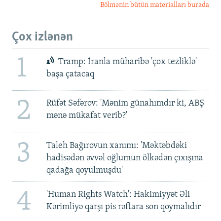
Bölmənin bütün materialları burada
Çox izlənən
1
Tramp: İranla müharibə 'çox tezliklə'
başa çatacaq
2
Rüfət Səfərov: 'Mənim günahımdır ki, ABŞ
mənə mükafat verib?'
3
Taleh Bağırovun xanımı: 'Məktəbdəki
hadisədən əvvəl oğlumun ölkədən çıxışına
qadağa qoyulmuşdu'
4
'Human Rights Watch': Hakimiyyət Əli
Kərimliyə qarşı pis rəftara son qoymalıdır