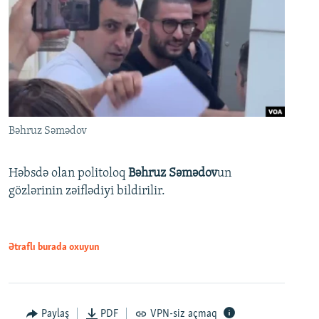
Bəhruz Səmədov
Həbsdə olan politoloq
Bəhruz Səmədov
un
gözlərinin zəiflədiyi bildirilir.
Ətraflı burada oxuyun
Paylaş
PDF
VPN-siz açmaq