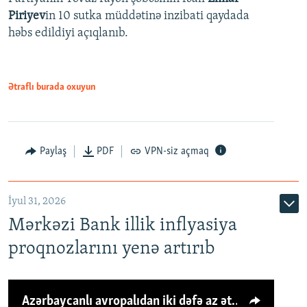
Piriyev
in 10 sutka müddətinə inzibati qaydada
həbs edildiyi açıqlanıb.
Ətraflı burada oxuyun
Paylaş
PDF
VPN-siz açmaq
İyul 31, 2026
Mərkəzi Bank illik inflyasiya
proqnozlarını yenə artırıb
Azərbaycanlı avropalıdan iki dəfə az ət yeyir, amma... 'Qiymət artımı qaçılmazdır'