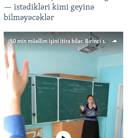
— istədikləri kimi geyinə
bilməyəcəklər
50 min müəllim işini itirə bilər. Birinci sinfə gedənlər azalır