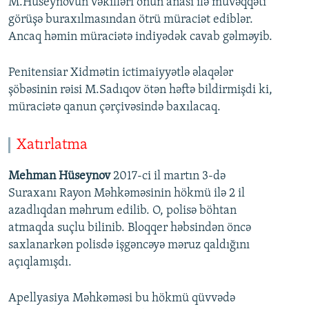
M.Hüseynovun vəkilləri onun anası ilə müvəqqəti
görüşə buraxılmasından ötrü müraciət ediblər.
Ancaq həmin müraciətə indiyədək cavab gəlməyib.
Penitensiar Xidmətin ictimaiyyətlə əlaqələr
şöbəsinin rəisi M.Sadıqov ötən həftə bildirmişdi ki,
müraciətə qanun çərçivəsində baxılacaq.
Xatırlatma
Mehman Hüseynov
2017-ci il martın 3-də
Suraxanı Rayon Məhkəməsinin hökmü ilə 2 il
azadlıqdan məhrum edilib. O, polisə böhtan
atmaqda suçlu bilinib. Bloqqer həbsindən öncə
saxlanarkən polisdə işgəncəyə məruz qaldığını
açıqlamışdı.
Apellyasiya Məhkəməsi bu hökmü qüvvədə