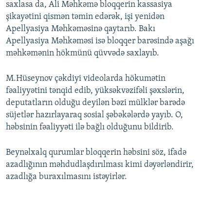
saxlasa da, Ali Məhkəmə bloqqerin kassasiya
şikayətini qismən təmin edərək, işi yenidən
Apellyasiya Məhkəməsinə qaytarıb. Bakı
Apellyasiya Məhkəməsi isə bloqqer barəsində aşağı
məhkəmənin hökmünü qüvvədə saxlayıb.
M.Hüseynov çəkdiyi videolarda hökumətin
fəaliyyətini tənqid edib, yüksəkvəzifəli şəxslərin,
deputatların olduğu deyilən bəzi mülklər barədə
süjetlər hazırlayaraq sosial şəbəkələrdə yayıb. O,
həbsinin fəaliyyəti ilə bağlı olduğunu bildirib.
Beynəlxalq qurumlar bloqqerin həbsini söz, ifadə
azadlığının məhdudlaşdırılması kimi dəyərləndirir,
azadlığa buraxılmasını istəyirlər.