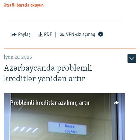
Ətraflı burada oxuyun
Auto
240p
360p
480p
Paylaş
PDF
VPN-siz açmaq
720p
1080p
İyun 26, 2026
Azərbaycanda problemli
kreditlər yenidən artır
Problemli kreditlər azalmır, artır