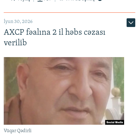
İyun 30, 2026
AXCP fəalına 2 il həbs cəzası
verilib
Vüqar Qədirli