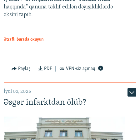
720p
haqqında" qanuna təklif edilən dəyişikliklərdə
əksini tapıb.
1080p
Ətraflı burada oxuyun
Auto
240p
360p
480p
Paylaş
PDF
VPN-siz açmaq
720p
1080p
İyul 03, 2026
Əsgər infarktdan ölüb?