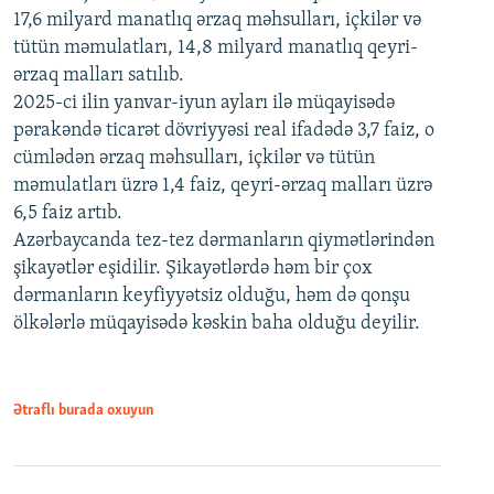
17,6 milyard manatlıq ərzaq məhsulları, içkilər və
tütün məmulatları, 14,8 milyard manatlıq qeyri-
ərzaq malları satılıb.
2025-ci ilin yanvar-iyun ayları ilə müqayisədə
pərakəndə ticarət dövriyyəsi real ifadədə 3,7 faiz, o
cümlədən ərzaq məhsulları, içkilər və tütün
məmulatları üzrə 1,4 faiz, qeyri-ərzaq malları üzrə
6,5 faiz artıb.
Azərbaycanda tez-tez dərmanların qiymətlərindən
şikayətlər eşidilir. Şikayətlərdə həm bir çox
dərmanların keyfiyyətsiz olduğu, həm də qonşu
ölkələrlə müqayisədə kəskin baha olduğu deyilir.
Ətraflı burada oxuyun