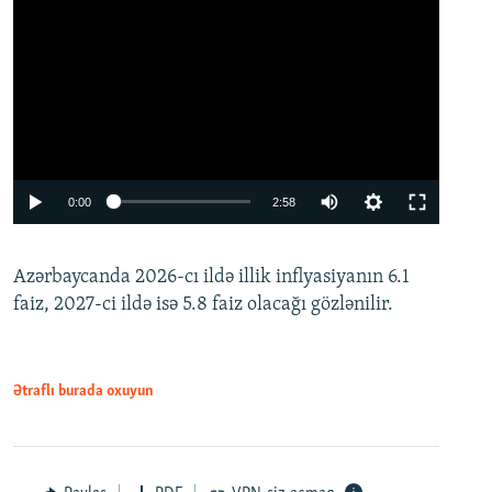
Auto
0:00
2:58
240p
Azərbaycanda 2026-cı ildə illik inflyasiyanın 6.1
360p
faiz, 2027-ci ildə isə 5.8 faiz olacağı gözlənilir.
480p
720p
1080p
Ətraflı burada oxuyun