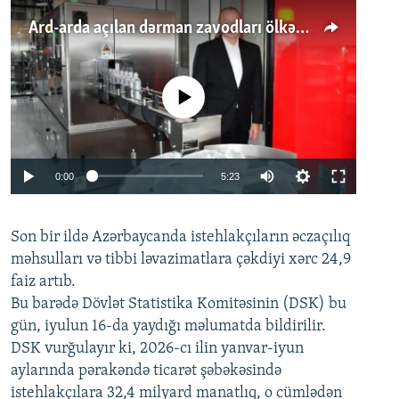
Ard-arda açılan dərman zavodları ölkənin tələbatını ödəyirmi?
No media source currently available
Auto
0:00
5:23
240p
Son bir ildə Azərbaycanda istehlakçıların
360p
əczaçılıq
məhsulları və tibbi ləvazimatlara çəkdiyi xərc 24,9
480p
Auto
240p
360p
480p
faiz artıb.
720p
Bu barədə Dövlət Statistika Komitəsinin (DSK) bu
720p
1080p
gün, iyulun 16-da yaydığı məlumatda bildirilir.
1080p
DSK vurğulayır ki, 2026-cı ilin yanvar-iyun
aylarında pərakəndə ticarət şəbəkəsində
istehlakçılara 32,4 milyard manatlıq, o cümlədən