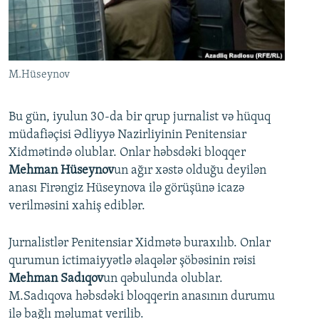
İNFOQRAFIKA
AZƏRBAYCAN ƏDƏBIYYATI KITABXANASI
MISSIYAMIZ
BIZI IZLƏ
KARIKATURA
İSLAM VƏ DEMOKRATIYA
PEŞƏ ETIKASI VƏ JURNALISTIKA STANDARTLARIMIZ
İZ - MƏDƏNIYYƏT PROQRAMI
MATERIALLARIMIZDAN ISTIFADƏ
M.Hüseynov
AZADLIQRADIOSU MOBIL TELEFONUNUZDA
RFE/RL-in bütün saytları
BIZIMLƏ ƏLAQƏ
Bu gün, iyulun 30-da bir qrup jurnalist və hüquq
müdafiəçisi Ədliyyə Nazirliyinin Penitensiar
XƏBƏR BÜLLETENLƏRIMIZ
Xidmətində olublar. Onlar həbsdəki bloqqer
Mehman Hüseynov
un ağır xəstə olduğu deyilən
anası Firəngiz Hüseynova ilə görüşünə icazə
verilməsini xahiş ediblər.
Jurnalistlər Penitensiar Xidmətə buraxılıb. Onlar
qurumun ictimaiyyətlə əlaqələr şöbəsinin rəisi
Mehman Sadıqov
un qəbulunda olublar.
M.Sadıqova həbsdəki bloqqerin anasının durumu
ilə bağlı məlumat verilib.