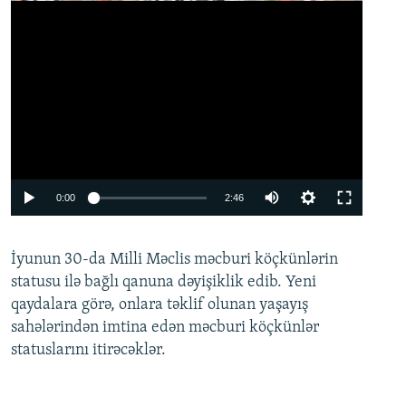
Auto
0:00
2:46
240p
İyunun 30-da Milli Məclis məcburi köçkünlərin
360p
statusu ilə bağlı qanuna dəyişiklik edib. Yeni
480p
qaydalara görə, onlara təklif olunan yaşayış
720p
sahələrindən imtina edən məcburi köçkünlər
statuslarını itirəcəklər.
1080p