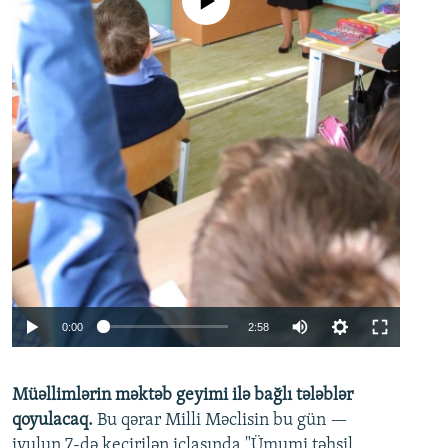
No media source currently available
Auto
0:00
2:58
240p
Müəllimlərin məktəb geyimi ilə bağlı tələblər
360p
qoyulacaq.
Bu qərar Milli Məclisin bu gün —
480p
iyulun 7-də keçirilən iclasında "Ümumi təhsil