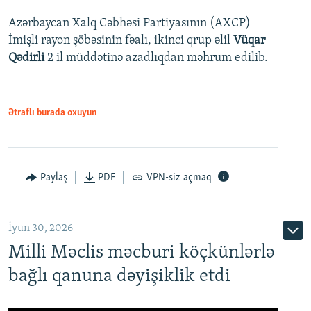
Azərbaycan Xalq Cəbhəsi Partiyasının (AXCP)
İmişli rayon şöbəsinin fəalı, ikinci qrup əlil
Vüqar
Qədirli
2 il müddətinə azadlıqdan məhrum edilib.
Ətraflı burada oxuyun
Paylaş
PDF
VPN-siz açmaq
İyun 30, 2026
Milli Məclis məcburi köçkünlərlə
bağlı qanuna dəyişiklik etdi