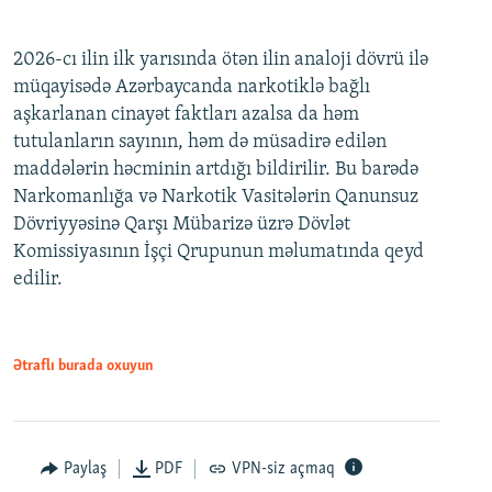
2026-cı ilin ilk yarısında ötən ilin analoji dövrü ilə
müqayisədə Azərbaycanda narkotiklə bağlı
aşkarlanan cinayət faktları azalsa da həm
tutulanların sayının, həm də müsadirə edilən
maddələrin həcminin artdığı bildirilir. Bu barədə
Narkomanlığa və Narkotik Vasitələrin Qanunsuz
Dövriyyəsinə Qarşı Mübarizə üzrə Dövlət
Komissiyasının İşçi Qrupunun məlumatında qeyd
edilir.
Ətraflı burada oxuyun
Paylaş
PDF
VPN-siz açmaq