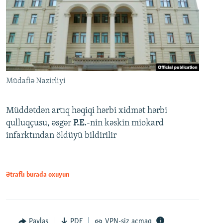
Müdafiə Nazirliyi
Müddətdən artıq həqiqi hərbi xidmət hərbi
qulluqçusu, əsgər
P.E.
-nin kəskin miokard
infarktından öldüyü bildirilir
Ətraflı burada oxuyun
Paylaş
PDF
VPN-siz açmaq