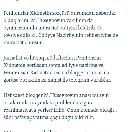
Penitensiar Xidmətin sözçüsü durumdan xəbərdar
olduqlarını, M.Hüseynovun vəkilinin də
eyniməzmunlu müraciət etdiyini bildirib. O,
tövsiyə edib ki, Ədliyyə Nazirliyinin rəhbərliyinə də
müraciət olunsun.
Jurnalist və hüquq müdafiəçiləri Penitensiar
Xidmətdə görüşdən sonra ədliyyə nazirinə və
Penitensiar Xidmətin rəisinə bloqqerin anası ilə
görüşə buraxılması xahişi ilə teleqram vurublar.
Həbsdəki bloqqer M.Hüseynovun anası bu ayın
ortalarında ürəyindəki problemlərə görə
reanimasiyaya yerləşdirilib. Onun komada olduğu,
süni nəfəs aparatına qoşulduğu bildirilir.