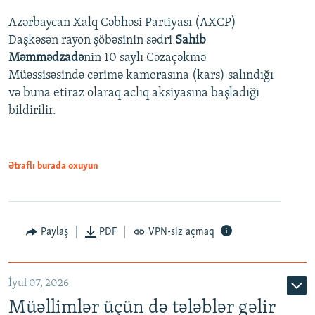
Azərbaycan Xalq Cəbhəsi Partiyası (AXCP)
360p
Daşkəsən rayon şöbəsinin sədri
Sahib
480p
Auto
240p
360p
480p
Məmmədzadə
nin 10 saylı Cəzaçəkmə
720p
Müəssisəsində cərimə kamerasına (kars) salındığı
720p
1080p
və buna etiraz olaraq aclıq aksiyasına başladığı
1080p
bildirilir.
Ətraflı burada oxuyun
Paylaş
PDF
VPN-siz açmaq
İyul 07, 2026
Müəllimlər üçün də tələblər gəlir