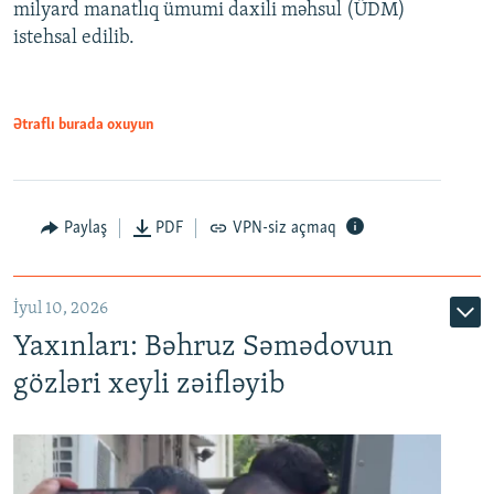
milyard manatlıq ümumi daxili məhsul (ÜDM)
480p
Auto
240p
360p
480p
istehsal edilib.
720p
720p
1080p
1080p
Ətraflı burada oxuyun
Paylaş
PDF
VPN-siz açmaq
İyul 10, 2026
Yaxınları: Bəhruz Səmədovun
gözləri xeyli zəifləyib