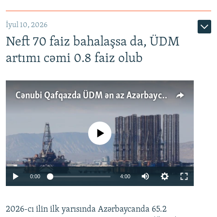
İyul 10, 2026
Neft 70 faiz bahalaşsa da, ÜDM
artımı cəmi 0.8 faiz olub
Cənubi Qafqazda ÜDM ən az Azərbaycanda artır: Qonşuları niyə Bakını qabaqlaya bilir?
No media source currently available
Auto
0:00
4:00
240p
2026-cı ilin ilk yarısında Azərbaycanda 65.2
360p