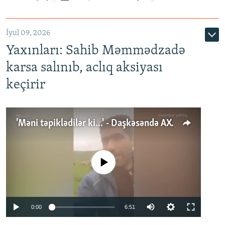
İyul 09, 2026
Yaxınları: Sahib Məmmədzadə
karsa salınıb, aclıq aksiyası
keçirir
'Məni təpiklədilər ki...' - Daşkəsəndə AXCP fəalının yaxınları onun həbsinə etiraz edirlər
No media source currently available
Auto
0:00
6:51
240p