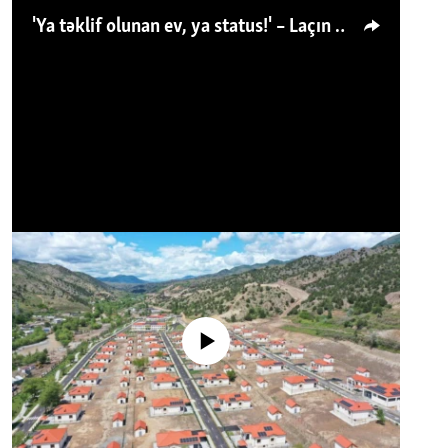
'Ya təklif olunan ev, ya status!' – Laçın köçkünü: 'Laçından başqa heç hara!'
No media source currently available