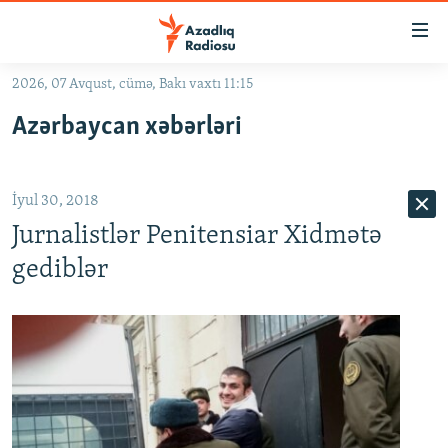
Keçid
linkləri
Əsas
2026, 07 Avqust, cümə, Bakı vaxtı 11:15
məzmuna
GÜNDƏM
Azərbaycan xəbərləri
qayıt
#İZAHLA
Əsas
KORRUPSIOMETR
naviqasiyaya
İyul 30, 2018
qayıt
#ƏSLINDƏ
Axtarışa
Jurnalistlər Penitensiar Xidmətə
FƏRQƏ BAX
keç
gediblər
QANUNI DOĞRU
ARAŞDIRMA
MULTIMEDIA
RADIO ARXIV
VIDEO
HAQQIMIZDA
FOTOQALEREYA
OXU ZALI