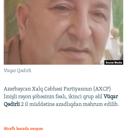
Vüqar Qədirli
Azərbaycan Xalq Cəbhəsi Partiyasının (AXCP)
İmişli rayon şöbəsinin fəalı, ikinci qrup əlil
Vüqar
Qədirli
2 il müddətinə azadlıqdan məhrum edilib.
Ətraflı burada oxuyun