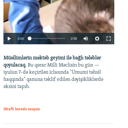
Auto
0:00
2:58
240p
Müəllimlərin məktəb geyimi ilə bağlı tələblər
360p
qoyulacaq.
Bu qərar Milli Məclisin bu gün —
480p
iyulun 7-də keçirilən iclasında "Ümumi təhsil
720p
haqqında" qanuna təklif edilən dəyişikliklərdə
əksini tapıb.
1080p
Ətraflı burada oxuyun