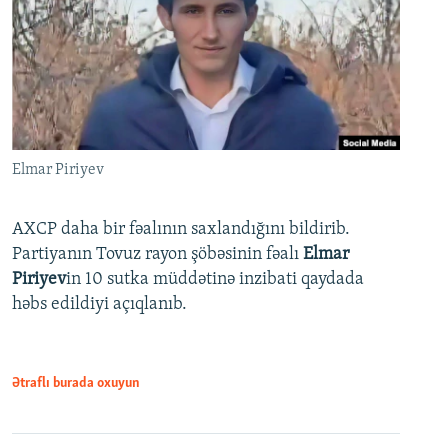
Elmar Piriyev
AXCP daha bir fəalının saxlandığını bildirib.
Partiyanın Tovuz rayon şöbəsinin fəalı
Elmar
Piriyev
in 10 sutka müddətinə inzibati qaydada
həbs edildiyi açıqlanıb.
Ətraflı burada oxuyun