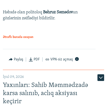
Həbsdə olan politoloq
Bəhruz Səmədov
un
gözlərinin zəiflədiyi bildirilir.
Ətraflı burada oxuyun
Paylaş
PDF
VPN-siz açmaq
İyul 09, 2026
Yaxınları: Sahib Məmmədzadə
karsa salınıb, aclıq aksiyası
keçirir