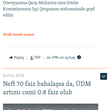
Dövriyyəsinə Qarşı Mübarizə üzrə Dövlət
Komissiyasının İşçi Qrupunun məlumatında qeyd
edilir.
Ətraflı burada oxuyun
Paylaş
PDF
VPN-siz açmaq
İyul 10, 2026
Neft 70 faiz bahalaşsa da, ÜDM
artımı cəmi 0.8 faiz olub