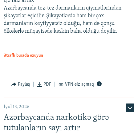
6,5 faiz artıb.
Azərbaycanda tez-tez dərmanların qiymətlərindən
şikayətlər eşidilir. Şikayətlərdə həm bir çox
dərmanların keyfiyyətsiz olduğu, həm də qonşu
ölkələrlə müqayisədə kəskin baha olduğu deyilir.
Ətraflı burada oxuyun
Paylaş
PDF
VPN-siz açmaq
İyul 13, 2026
Azərbaycanda narkotikə görə
tutulanların sayı artır