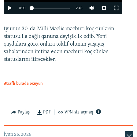
Auto
0:00
2:46
240p
İyunun 30-da Milli Məclis məcburi köçkünlərin
360p
statusu ilə bağlı qanuna dəyişiklik edib. Yeni
480p
qaydalara görə, onlara təklif olunan yaşayış
720p
sahələrindən imtina edən məcburi köçkünlər
statuslarını itirəcəklər.
1080p
Ətraflı burada oxuyun
Auto
240p
360p
480p
Paylaş
PDF
VPN-siz açmaq
720p
1080p
İyun 26, 2026