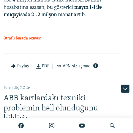
635.4 milyon manata çatıb. Mərkəzi Bankın
720p
hesabatına əsasən, bu göstərici
mayın 1-i ilə
müqayisədə 21.2 milyon manat artıb.
1080p
Ətraflı burada oxuyun
Auto
240p
360p
480p
Paylaş
PDF
VPN-siz açmaq
720p
1080p
İyun 25, 2026
ABB kartlardakı texniki
problemin həll olunduğunu
bildirir