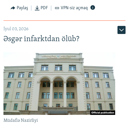
Auto
240p
360p
480p
Paylaş
PDF
VPN-siz açmaq
720p
1080p
İyul 03, 2026
Əsgər infarktdan ölüb?
Müdafiə Nazirliyi