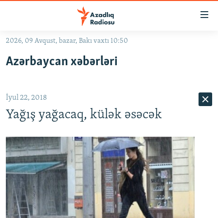
Keçid
linkləri
Əsas
2026, 09 Avqust, bazar, Bakı vaxtı 10:50
məzmuna
GÜNDƏM
Azərbaycan xəbərləri
qayıt
#İZAHLA
Əsas
KORRUPSIOMETR
naviqasiyaya
İyul 22, 2018
qayıt
#ƏSLINDƏ
Axtarışa
Yağış yağacaq, külək əsəcək
FƏRQƏ BAX
keç
QANUNI DOĞRU
ARAŞDIRMA
MULTIMEDIA
RADIO ARXIV
VIDEO
HAQQIMIZDA
FOTOQALEREYA
OXU ZALI