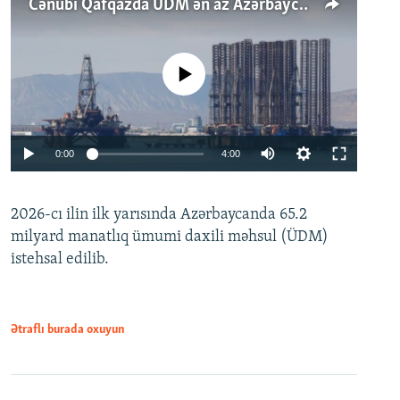
Cənubi Qafqazda ÜDM ən az Azərbaycanda artır: Qonşuları niyə Bakını qabaqlaya bilir?
No media source currently available
Auto
0:00
4:00
240p
2026-cı ilin ilk yarısında Azərbaycanda 65.2
360p
milyard manatlıq ümumi daxili məhsul (ÜDM)
480p
Auto
240p
360p
480p
istehsal edilib.
720p
720p
1080p
1080p
Ətraflı burada oxuyun