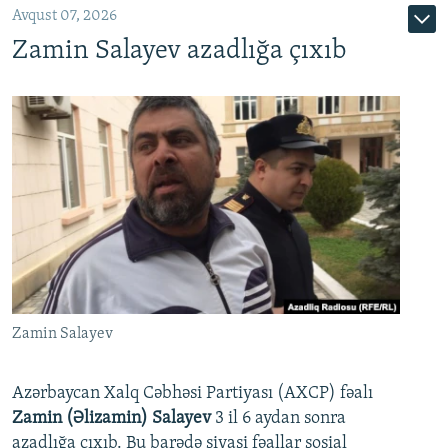
Avqust 07, 2026
Zamin Salayev azadlığa çıxıb
Zamin Salayev
Azərbaycan Xalq Cəbhəsi Partiyası (AXCP) fəalı
Zamin (Əlizamin) Salayev
3 il 6 aydan sonra
azadlığa çıxıb. Bu barədə siyasi fəallar sosial