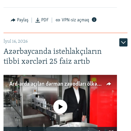
Paylaş
PDF
VPN-siz açmaq
İyul 16, 2026
Azərbaycanda istehlakçıların
tibbi xərcləri 25 faiz artıb
Ard-arda açılan dərman zavodları ölkənin tələbatını ödəyirmi?
No media source currently available