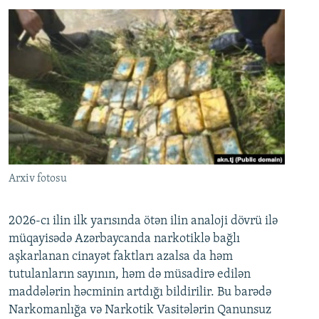
Arxiv fotosu
2026-cı ilin ilk yarısında ötən ilin analoji dövrü ilə
müqayisədə Azərbaycanda narkotiklə bağlı
aşkarlanan cinayət faktları azalsa da həm
tutulanların sayının, həm də müsadirə edilən
maddələrin həcminin artdığı bildirilir. Bu barədə
Narkomanlığa və Narkotik Vasitələrin Qanunsuz