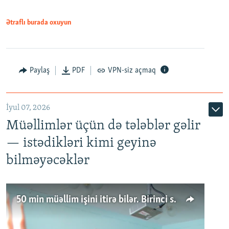
Ətraflı burada oxuyun
Paylaş
PDF
VPN-siz açmaq
İyul 07, 2026
Müəllimlər üçün də tələblər gəlir
— istədikləri kimi geyinə
bilməyəcəklər
50 min müəllim işini itirə bilər. Birinci sinfə gedənlər azalır