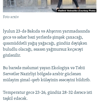
İNFOQRAFIKA
AZƏRBAYCAN ƏDƏBIYYATI KITABXANASI
MISSIYAMIZ
BIZI IZLƏ
KARIKATURA
İSLAM VƏ DEMOKRATIYA
PEŞƏ ETIKASI VƏ JURNALISTIKA STANDARTLARIMIZ
Foto arxiv
İZ - MƏDƏNIYYƏT PROQRAMI
MATERIALLARIMIZDAN ISTIFADƏ
AZADLIQRADIOSU MOBIL TELEFONUNUZDA
RFE/RL-in bütün saytları
İyulun 23-də Bakıda və Abşeron yarımadasında
gecə və səhər bəzi yerlərdə şimşək çaxacağı,
BIZIMLƏ ƏLAQƏ
qısamüddətli yağış yağacağı, gündüz dəyişkən
XƏBƏR BÜLLETENLƏRIMIZ
buludlu olacağı, əsasən yağmursuz keçəcəyi
gözlənilir.
Bu barədə məlumat yayan Ekologiya və Təbii
Sərvətlər Nazirliyi bölgədə arabir güclənən
mülayim şimal-qərb küləyinin əsəcəyini bildirib.
Temperatur gecə 23-26, gündüz 28-32 dərəcə isti
təşkil edəcək.