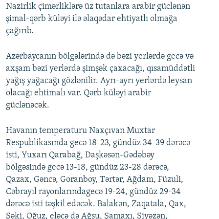
Nazirlik çimərliklərə üz tutanlara arabir güclənən
şimal-qərb küləyi ilə əlaqədar ehtiyatlı olmağa
çağırıb.
Azərbaycanın bölgələrində də bəzi yerlərdə gecə və
axşam bəzi yerlərdə şimşək çaxacağı, qısamüddətli
yağış yağacağı gözlənilir. Ayrı-ayrı yerlərdə leysan
olacağı ehtimalı var. Qərb küləyi arabir
güclənəcək.
Havanın temperaturu Naxçıvan Muxtar
Respublikasında gecə 18-23, gündüz 34-39 dərəcə
isti, Yuxarı Qarabağ, Daşkəsən-Gədəbəy
bölgəsində gecə 13-18, gündüz 23-28 dərəcə,
Qazax, Gəncə, Goranboy, Tərtər, Ağdam, Füzuli,
Cəbrayıl rayonlarındagecə 19-24, gündüz 29-34
dərəcə isti təşkil edəcək. Balakən, Zaqatala, Qax,
Şəki, Oğuz, eləcə də Ağsu, Şamaxı, Siyəzən,