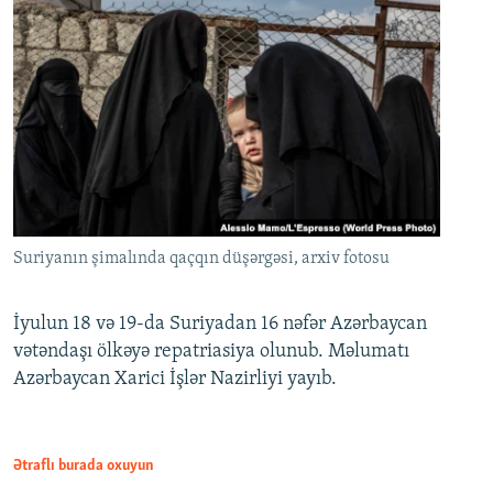
Suriyanın şimalında qaçqın düşərgəsi, arxiv fotosu
İyulun 18 və 19-da Suriyadan 16 nəfər Azərbaycan
vətəndaşı ölkəyə repatriasiya olunub. Məlumatı
Azərbaycan Xarici İşlər Nazirliyi yayıb.
Ətraflı burada oxuyun