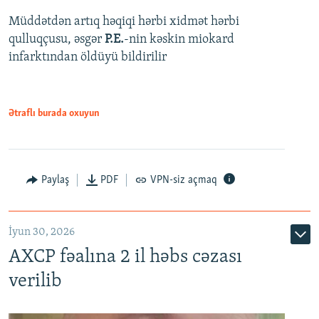
Müddətdən artıq həqiqi hərbi xidmət hərbi
qulluqçusu, əsgər
P.E.
-nin kəskin miokard
infarktından öldüyü bildirilir
Ətraflı burada oxuyun
Paylaş
PDF
VPN-siz açmaq
İyun 30, 2026
AXCP fəalına 2 il həbs cəzası
verilib