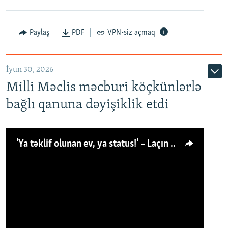
Paylaş
PDF
VPN-siz açmaq
İyun 30, 2026
Milli Məclis məcburi köçkünlərlə
bağlı qanuna dəyişiklik etdi
'Ya təklif olunan ev, ya status!' – Laçın köçkünü: 'Laçından başqa heç hara!'