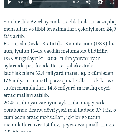
Auto
0:00
5:23
240p
Son bir ildə Azərbaycanda istehlakçıların
360p
əczaçılıq
məhsulları və tibbi ləvazimatlara çəkdiyi xərc 24,9
480p
Auto
240p
360p
480p
faiz artıb.
720p
Bu barədə Dövlət Statistika Komitəsinin (DSK) bu
720p
1080p
gün, iyulun 16-da yaydığı məlumatda bildirilir.
1080p
DSK vurğulayır ki, 2026-cı ilin yanvar-iyun
aylarında pərakəndə ticarət şəbəkəsində
istehlakçılara 32,4 milyard manatlıq, o cümlədən
17,6 milyard manatlıq ərzaq məhsulları, içkilər və
tütün məmulatları, 14,8 milyard manatlıq qeyri-
ərzaq malları satılıb.
2025-ci ilin yanvar-iyun ayları ilə müqayisədə
pərakəndə ticarət dövriyyəsi real ifadədə 3,7 faiz, o
cümlədən ərzaq məhsulları, içkilər və tütün
məmulatları üzrə 1,4 faiz, qeyri-ərzaq malları üzrə