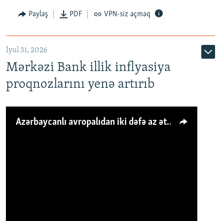
Paylaş
PDF
VPN-siz açmaq
İyul 31, 2026
Mərkəzi Bank illik inflyasiya
proqnozlarını yenə artırıb
Azərbaycanlı avropalıdan iki dəfə az ət yeyir, amma... 'Qiymət artımı qaçılmazdır'