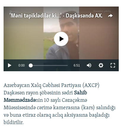
'Məni təpiklədilər ki...' - Daşkəsəndə AXCP fəalının yaxınları onun həbsinə etiraz edirlər
No media source currently available
Auto
0:00
6:51
240p
Azərbaycan Xalq Cəbhəsi Partiyası (AXCP)
360p
Daşkəsən rayon şöbəsinin sədri
Sahib
480p
Auto
240p
360p
480p
Məmmədzadə
nin 10 saylı Cəzaçəkmə
720p
Müəssisəsində cərimə kamerasına (kars) salındığı
720p
1080p
və buna etiraz olaraq aclıq aksiyasına başladığı
1080p
bildirilir.