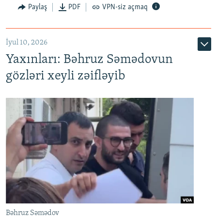
Paylaş
PDF
VPN-siz açmaq
İyul 10, 2026
Yaxınları: Bəhruz Səmədovun
gözləri xeyli zəifləyib
Bəhruz Səmədov