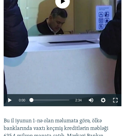
No media source currently available
Auto
0:00
2:34
240p
Bu il iyunun 1-nə olan məlumata görə, ölkə
360p
banklarında vaxtı keçmiş kreditlərin məbləği
480p