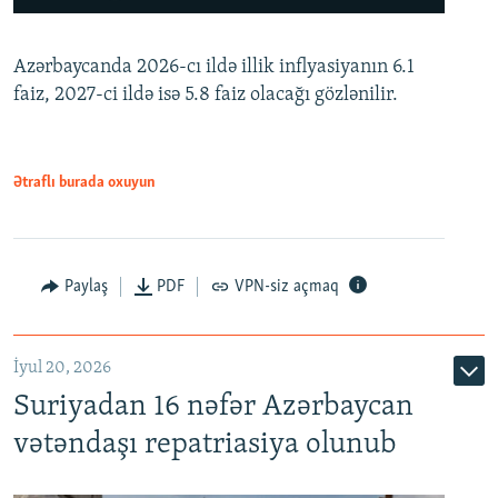
240p
Azərbaycanda 2026-cı ildə illik inflyasiyanın 6.1
360p
faiz, 2027-ci ildə isə 5.8 faiz olacağı gözlənilir.
480p
720p
1080p
Ətraflı burada oxuyun
Paylaş
PDF
VPN-siz açmaq
İyul 20, 2026
Auto
240p
360p
480p
Suriyadan 16 nəfər Azərbaycan
720p
1080p
vətəndaşı repatriasiya olunub