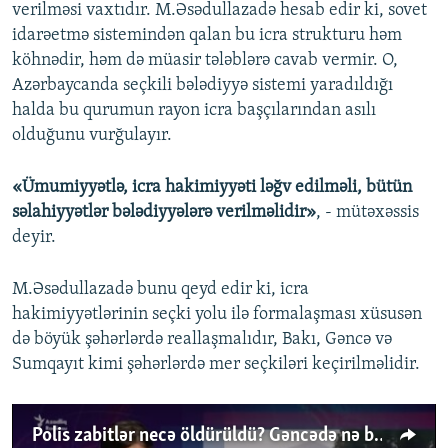
verilməsi vaxtıdır. M.Əsədullazadə hesab edir ki, sovet
idarəetmə sistemindən qalan bu icra strukturu həm
köhnədir, həm də müasir tələblərə cavab vermir. O,
Azərbaycanda seçkili bələdiyyə sistemi yaradıldığı
halda bu qurumun rayon icra başçılarından asılı
olduğunu vurğulayır.
«Ümumiyyətlə, icra hakimiyyəti ləğv edilməli, bütün
səlahiyyətlər bələdiyyələrə verilməlidir»
, - mütəxəssis
deyir.
M.Əsədullazadə bunu qeyd edir ki, icra
hakimiyyətlərinin seçki yolu ilə formalaşması xüsusən
də böyük şəhərlərdə reallaşmalıdır, Bakı, Gəncə və
Sumqayıt kimi şəhərlərdə mer seçkiləri keçirilməlidir.
Polis zabitlər necə öldürüldü? Gəncədə nə baş verir?