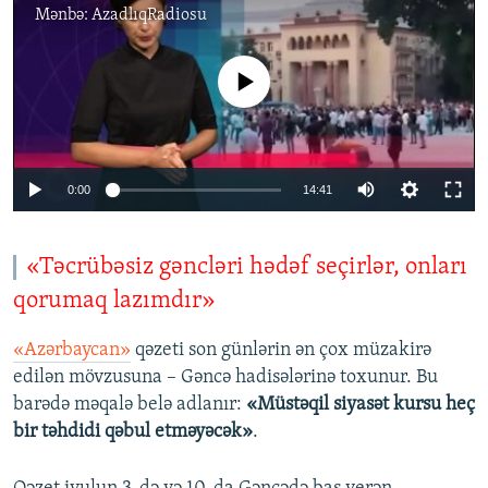
Mənbə:
AzadlıqRadiosu
No media source currently available
0:00
14:41
«Təcrübəsiz gəncləri hədəf seçirlər, onları
qorumaq lazımdır»
«Azərbaycan»
qəzeti son günlərin ən çox müzakirə
edilən mövzusuna – Gəncə hadisələrinə toxunur. Bu
barədə məqalə belə adlanır:
«Müstəqil siyasət kursu heç
bir təhdidi qəbul etməyəcək»
.