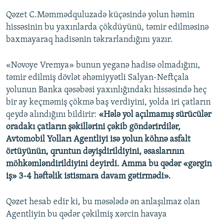
Qəzet C.Məmmədquluzadə küçəsində yolun həmin
hissəsinin bu yaxınlarda çökdüyünü, təmir edilməsinə
baxmayaraq hadisənin təkrarlandığını yazır.
«Novoye Vremya» bunun yeganə hadisə olmadığını,
təmir edilmiş dövlət əhəmiyyətli Salyan-Neftçala
yolunun Banka qəsəbəsi yaxınlığındakı hissəsində heç
bir ay keçməmiş çökmə baş verdiyini, yolda iri çatların
qeydə alındığını bildirir:
«Hələ yol açılmamış sürücülər
oradakı çatların şəkillərini çəkib göndərirdilər,
Avtomobil Yolları Agentliyi isə yolun köhnə asfalt
örtüyünün, qruntun dəyişdirildiyini, əsaslarının
möhkəmləndirildiyini deyirdi. Amma bu qədər «gərgin
iş» 3-4 həftəlik istismara davam gətirmədi».
Qəzet hesab edir ki, bu məsələdə ən anlaşılmaz olan
Agentliyin bu qədər çəkilmiş xərcin havaya