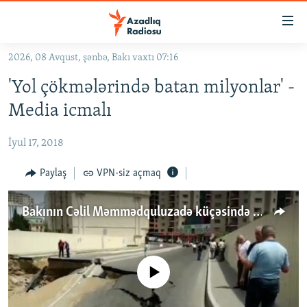
Keçid
linkləri
Əsas
2026, 08 Avqust, şənbə, Bakı vaxtı 07:16
məzmuna
GÜNDƏM
'Yol çökmələrində batan milyonlar' -
qayıt
#İZAHLA
Əsas
Media icmalı
KORRUPSIOMETR
naviqasiyaya
qayıt
İyul 17, 2018
#ƏSLINDƏ
Axtarışa
FƏRQƏ BAX
Paylaş
VPN-siz açmaq
keç
QANUNI DOĞRU
Bakının Cəlil Məmmədquluzadə küçəsində yol çöküb
ARAŞDIRMA
MULTIMEDIA
RADIO ARXIV
VIDEO
No media source currently available
HAQQIMIZDA
FOTOQALEREYA
OXU ZALI