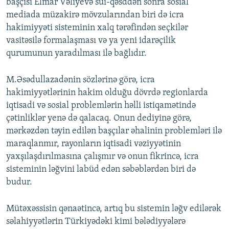
başçısı Elmar Vəliyevə sui-qəsddən sonra sosial
mediada müzakirə mövzularından biri də icra
hakimiyyəti sisteminin xalq tərəfindən seçkilər
vasitəsilə formalaşması və ya yeni idarəçilik
qurumunun yaradılması ilə bağlıdır.
M.Əsədullazadənin sözlərinə görə, icra
hakimiyyətlərinin hakim olduğu dövrdə regionlarda
iqtisadi və sosial problemlərin həlli istiqamətində
çətinliklər yenə də qalacaq. Onun dediyinə görə,
mərkəzdən təyin edilən başçılar əhalinin problemləri ilə
maraqlanmır, rayonların iqtisadi vəziyyətinin
yaxşılaşdırılmasına çalışmır və onun fikrincə, icra
sisteminin ləğvini labüd edən səbəblərdən biri də
budur.
Mütəxəssisin qənaətincə, artıq bu sistemin ləğv edilərək
səlahiyyətlərin Türkiyədəki kimi bələdiyyələrə