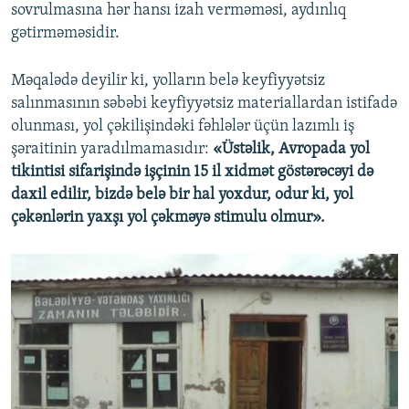
sovrulmasına hər hansı izah verməməsi, aydınlıq
gətirməməsidir.
Məqalədə deyilir ki, yolların belə keyfiyyətsiz
salınmasının səbəbi keyfiyyətsiz materiallardan istifadə
olunması, yol çəkilişindəki fəhlələr üçün lazımlı iş
şəraitinin yaradılmamasıdır:
«Üstəlik, Avropada yol
tikintisi sifarişində işçinin 15 il xidmət göstərəcəyi də
daxil edilir, bizdə belə bir hal yoxdur, odur ki, yol
çəkənlərin yaxşı yol çəkməyə stimulu olmur».