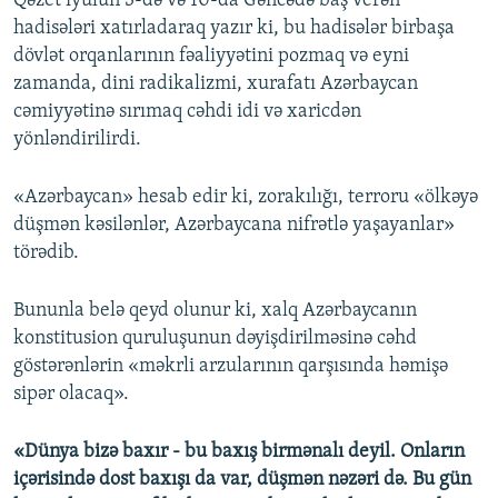
Qəzet iyulun 3-də və 10-da Gəncədə baş verən
hadisələri xatırladaraq yazır ki, bu hadisələr birbaşa
dövlət orqanlarının fəaliyyətini pozmaq və eyni
zamanda, dini radikalizmi, xurafatı Azərbaycan
cəmiyyətinə sırımaq cəhdi idi və xaricdən
yönləndirilirdi.
«Azərbaycan» hesab edir ki, zorakılığı, terroru «ölkəyə
düşmən kəsilənlər, Azərbaycana nifrətlə yaşayanlar»
törədib.
Bununla belə qeyd olunur ki, xalq Azərbaycanın
konstitusion quruluşunun dəyişdirilməsinə cəhd
göstərənlərin «məkrli arzularının qarşısında həmişə
sipər olacaq».
«Dünya bizə baxır - bu baxış birmənalı deyil. Onların
içərisində dost baxışı da var, düşmən nəzəri də. Bu gün