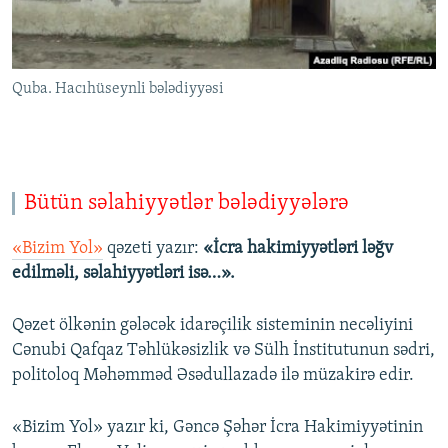
Quba. Hacıhüseynli bələdiyyəsi
Bütün səlahiyyətlər bələdiyyələrə
«Bizim Yol»
qəzeti yazır:
«İcra hakimiyyətləri ləğv
edilməli, səlahiyyətləri isə…».
Qəzet ölkənin gələcək idarəçilik sisteminin necəliyini
Cənubi Qafqaz Təhlükəsizlik və Sülh İnstitutunun sədri,
politoloq Məhəmməd Əsədullazadə ilə müzakirə edir.
«Bizim Yol» yazır ki, Gəncə Şəhər İcra Hakimiyyətinin