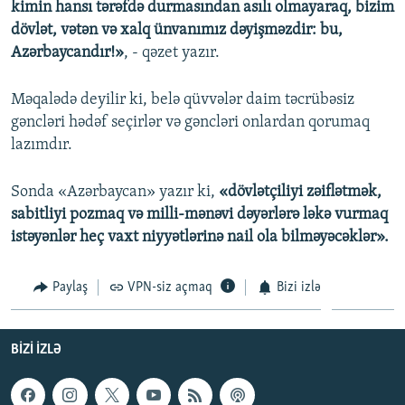
kimin hansı tərəfdə durmasından asılı olmayaraq, bizim
dövlət, vətən və xalq ünvanımız dəyişməzdir: bu,
Azərbaycandır!»
, - qəzet yazır.
Məqalədə deyilir ki, belə qüvvələr daim təcrübəsiz
gəncləri hədəf seçirlər və gəncləri onlardan qorumaq
lazımdır.
Sonda «Azərbaycan» yazır ki,
«dövlətçiliyi zəiflətmək,
sabitliyi pozmaq və milli-mənəvi dəyərlərə ləkə vurmaq
istəyənlər heç vaxt niyyətlərinə nail ola bilməyəcəklər».
Paylaş
VPN-siz açmaq
Bizi izlə
BIZI IZLƏ