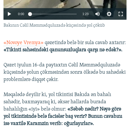
İNFOQRAFIKA
AZƏRBAYCAN ƏDƏBIYYATI KITABXANASI
MISSIYAMIZ
BIZI IZLƏ
0:00
1:23
KARIKATURA
İSLAM VƏ DEMOKRATIYA
PEŞƏ ETIKASI VƏ JURNALISTIKA STANDARTLARIMIZ
Bakının Cəlil Məmmədquluzadə küçəsində yol çöküb
İZ - MƏDƏNIYYƏT PROQRAMI
MATERIALLARIMIZDAN ISTIFADƏ
AZADLIQRADIOSU MOBIL TELEFONUNUZDA
RFE/RL-in bütün saytları
«Novoye Vremya»
qəzetində belə bir sula cavab axtarır:
BIZIMLƏ ƏLAQƏ
«Tikinti sahəsindəki qanunsuzluqlara qarşı nə edək?».
XƏBƏR BÜLLETENLƏRIMIZ
Qəzet iyulun 16-da paytaxtın Cəlil Məmmədquluzadə
küçəsində yolun çökməsindən sonra ölkədə bu sahədəki
problemlərə diqqət çəkir.
Məqalədə deyilir ki, yol tikintisi Bakıda ən bahalı
sahədir, baxmayaraq ki, əksər hallarda burada
bahalılığın «iyi» belə olmur:
«Səbəb nədir? Nəyə görə
yol tikintisində belə faciələr baş verir? Bunun cavabını
isə vaxtilə Karamzin verib: oğurlayırlar».