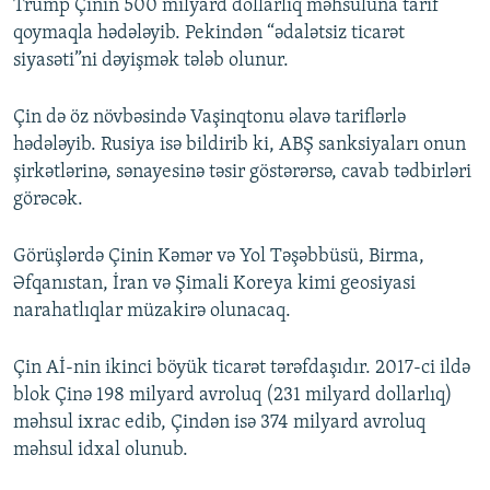
Trump Çinin 500 milyard dollarlıq məhsuluna tarif
qoymaqla hədələyib. Pekindən “ədalətsiz ticarət
siyasəti”ni dəyişmək tələb olunur.
Çin də öz növbəsində Vaşinqtonu əlavə tariflərlə
hədələyib. Rusiya isə bildirib ki, ABŞ sanksiyaları onun
şirkətlərinə, sənayesinə təsir göstərərsə, cavab tədbirləri
görəcək.
Görüşlərdə Çinin Kəmər və Yol Təşəbbüsü, Birma,
Əfqanıstan, İran və Şimali Koreya kimi geosiyasi
narahatlıqlar müzakirə olunacaq.
Çin Aİ-nin ikinci böyük ticarət tərəfdaşıdır. 2017-ci ildə
blok Çinə 198 milyard avroluq (231 milyard dollarlıq)
məhsul ixrac edib, Çindən isə 374 milyard avroluq
məhsul idxal olunub.