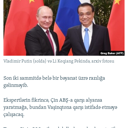
Vladimir Putin (solda) və Li Keqiang Pekində, arxiv fotosu
Son iki sammitdə belə bir bəyanat üzrə razılığa
gəlinməyib.
Ekspertlərin fikrincə, Çin ABŞ-a qarşı alyansa
yaratmağa, bundan Vaşinqtona qarşı istifadə etməyə
çalışacaq.