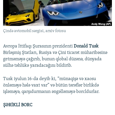
İNFOQRAFIKA
AZƏRBAYCAN ƏDƏBIYYATI KITABXANASI
MISSIYAMIZ
BIZI IZLƏ
KARIKATURA
İSLAM VƏ DEMOKRATIYA
PEŞƏ ETIKASI VƏ JURNALISTIKA STANDARTLARIMIZ
İZ - MƏDƏNIYYƏT PROQRAMI
MATERIALLARIMIZDAN ISTIFADƏ
Çində avtomobil sərgisi, arxiv fotosu
AZADLIQRADIOSU MOBIL TELEFONUNUZDA
RFE/RL-in bütün saytları
BIZIMLƏ ƏLAQƏ
Avropa İttifaqı Şurasının prezidenti
Donald Tusk
XƏBƏR BÜLLETENLƏRIMIZ
Birləşmiş Ştatları, Rusiya və Çini ticarət müharibəsinə
getməməyə çağırıb, bunun qlobal düzənə, dünyada
sülhə təhlükə yaradacağını bildirib.
Tusk iyulun 16-da deyib ki, “münaqişə və xaosu
önləməyə hələ vaxt var” və bütün tərəflər birlikdə
işləməyə, qarşıdurmanın əngəlləməyə borcldurlar.
ŞƏRİKLİ BORC