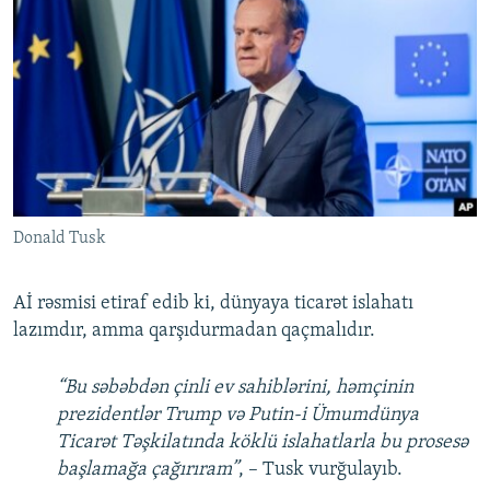
Donald Tusk
Aİ rəsmisi etiraf edib ki, dünyaya ticarət islahatı
lazımdır, amma qarşıdurmadan qaçmalıdır.
“Bu səbəbdən çinli ev sahiblərini, həmçinin
prezidentlər Trump və Putin-i Ümumdünya
Ticarət Təşkilatında köklü islahatlarla bu prosesə
başlamağa çağırıram”
, – Tusk vurğulayıb.