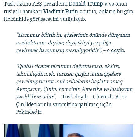
Tusk üzünü ABŞ prezidenti
Donald Trump
-a və onun
rusiyalı həmkarı
Vladimir Putin
-ə tutub, onların bu gün
Helsinkidə görüşəcəyini vurğulayıb.
“Hamımız bilirik ki, gözlərimiz önündə dünyanın
arxitekturası dəyişir, dəyişikliyi yaxşılığa
çevirmək hamımızın məsuliyyətidir”,
– o deyib.
“Qlobal ticarət nizamını dağıtmamaq, əksinə,
təkmilləşdirmək, tarixən qızğın münaqişələrə
çevrilmiş ticarət müharibələrini başlatmamaq
Avropanın, Çinin, həmçinin Amerika və Rusiyanın
şərikli borcudur”,
– Tusk deyib. O, hazırda Aİ və
Çin liderlərinin sammitinə qatılmaq üçün
Pekindədir.