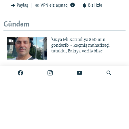
Paylaş
VPN-siz açmaq
Bizi izlə
Gündəm
'Guya Əli Kərimliyə 850 min
göndərib' – keçmiş mühafizəçi
tutuldu, Bakıya verilə bilər
Elvin Mustafayev azadlıqda:
'Milyonluq yox, minlik korrupsiya
var'
Gürcüstan ali təhsili pulsuz etdi
Axtar