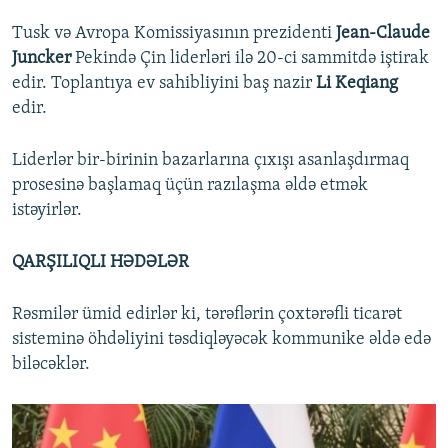
Tusk və Avropa Komissiyasının prezidenti
Jean-Claude
Juncker
Pekində Çin liderləri ilə 20-ci sammitdə iştirak
edir. Toplantıya ev sahibliyini baş nazir
Li Keqiang
edir.
Liderlər bir-birinin bazarlarına çıxışı asanlaşdırmaq
prosesinə başlamaq üçün razılaşma əldə etmək
istəyirlər.
QARŞILIQLI HƏDƏLƏR
Rəsmilər ümid edirlər ki, tərəflərin çoxtərəfli ticarət
sisteminə öhdəliyini təsdiqləyəcək kommunike əldə edə
biləcəklər.