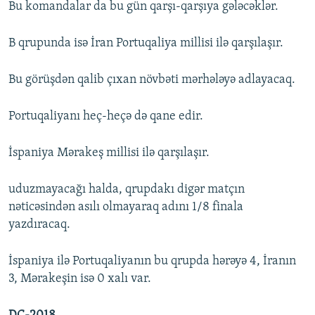
Bu komandalar da bu gün qarşı-qarşıya gələcəklər.
B qrupunda isə İran Portuqaliya millisi ilə qarşılaşır.
Bu görüşdən qalib çıxan növbəti mərhələyə adlayacaq.
Portuqaliyanı heç-heçə də qane edir.
İspaniya Mərakeş millisi ilə qarşılaşır.
uduzmayacağı halda, qrupdakı digər matçın
nəticəsindən asılı olmayaraq adını 1/8 finala
yazdıracaq.
İspaniya ilə Portuqaliyanın bu qrupda hərəyə 4, İranın
3, Mərakeşin isə 0 xalı var.