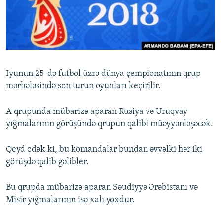
İNFOQRAFIKA
AZƏRBAYCAN ƏDƏBIYYATI KITABXANASI
MISSIYAMIZ
BIZI IZLƏ
KARIKATURA
İSLAM VƏ DEMOKRATIYA
PEŞƏ ETIKASI VƏ JURNALISTIKA STANDARTLARIMIZ
İZ - MƏDƏNIYYƏT PROQRAMI
MATERIALLARIMIZDAN ISTIFADƏ
AZADLIQRADIOSU MOBIL TELEFONUNUZDA
RFE/RL-in bütün saytları
Iyunun 25-də futbol üzrə dünya çempionatının qrup
BIZIMLƏ ƏLAQƏ
mərhələsində son turun oyunları keçirilir.
XƏBƏR BÜLLETENLƏRIMIZ
A qrupunda mübarizə aparan Rusiya və Uruqvay
yığmalarının görüşündə qrupun qalibi müəyyənləşəcək.
Qeyd edək ki, bu komandalar bundan əvvəlki hər iki
görüşdə qalib gəlibler.
Bu qrupda mübarizə aparan Səudiyyə Ərəbistanı və
Misir yığmalarının isə xalı yoxdur.