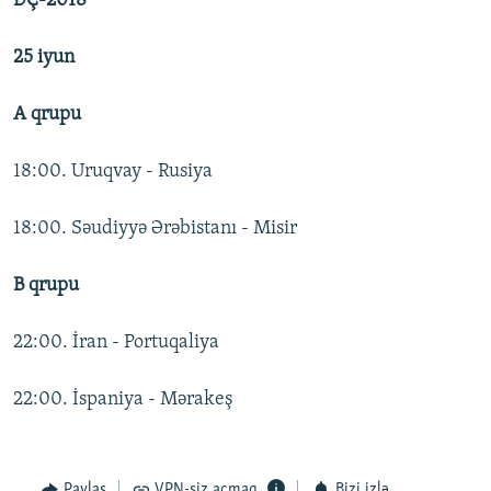
DÇ-2018
25 iyun
A qrupu
18:00. Uruqvay - Rusiya
18:00. Səudiyyə Ərəbistanı - Misir
B qrupu
22:00. İran - Portuqaliya
22:00. İspaniya - Mərakeş
Paylaş
VPN-siz açmaq
Bizi izlə