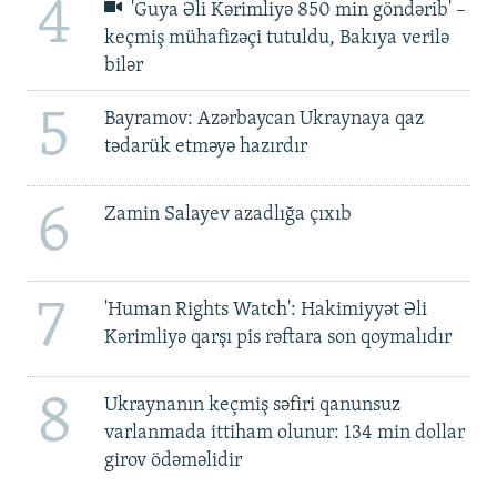
4
'Guya Əli Kərimliyə 850 min göndərib' –
keçmiş mühafizəçi tutuldu, Bakıya verilə
bilər
5
Bayramov: Azərbaycan Ukraynaya qaz
tədarük etməyə hazırdır
6
Zamin Salayev azadlığa çıxıb
7
'Human Rights Watch': Hakimiyyət Əli
Kərimliyə qarşı pis rəftara son qoymalıdır
8
Ukraynanın keçmiş səfiri qanunsuz
varlanmada ittiham olunur: 134 min dollar
girov ödəməlidir