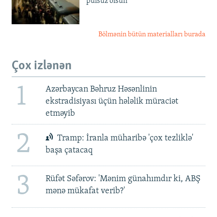
pulsuz olsun'
Bölmənin bütün materialları burada
Çox izlənən
1
Azərbaycan Bəhruz Həsənlinin
ekstradisiyası üçün hələlik müraciət
etməyib
2
Tramp: İranla müharibə 'çox tezliklə'
başa çatacaq
3
Rüfət Səfərov: 'Mənim günahımdır ki, ABŞ
mənə mükafat verib?'