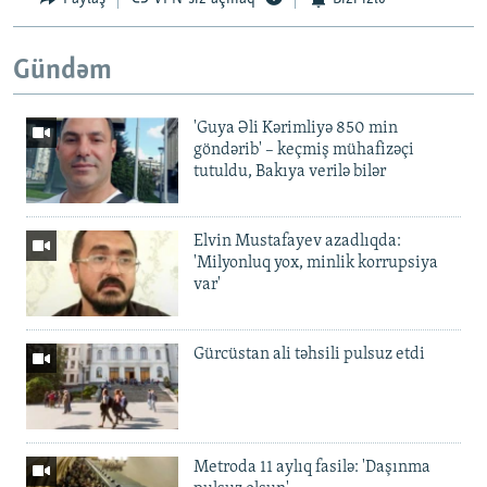
Gündəm
'Guya Əli Kərimliyə 850 min
göndərib' – keçmiş mühafizəçi
tutuldu, Bakıya verilə bilər
Elvin Mustafayev azadlıqda:
'Milyonluq yox, minlik korrupsiya
var'
Gürcüstan ali təhsili pulsuz etdi
Metroda 11 aylıq fasilə: 'Daşınma