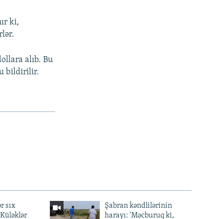
ır ki,
lər.
llara alıb. Bu
bildirilir.
r sıx
Şabran kəndlilərinin
— Küləklər
harayı: 'Məcburuq ki,