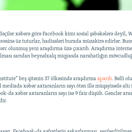
adəçilər xəbərə görə Facebook kimi sosial şəbəkələrə deyil,
vəsinə üz tuturlar, hadisələri burada müzakirə edirlər. Bu
ərc olunmuş yeni araşdırma üzə çıxarıb. Araşdırma interne
ılması sarıdan beynəlxalq miqyasda narahatlığın mövcudlu
nstitute” beş qitənin 37 ölkəsində araşdırma
aparıb
. Bəlli ol
l mediada xəbər axtaranların sayı ötən illə müqayisədə altı f
k-da xəbər axtaranların sayı isə 9 faiz düşüb. Gənclər ara
dir.
asən, Facebook-da xəbərlərin aşkarlanması, yerləşdirilməsi