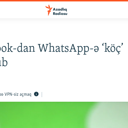
ok-dan WhatsApp-ə ‘köç’
ıb
VPN-siz açmaq