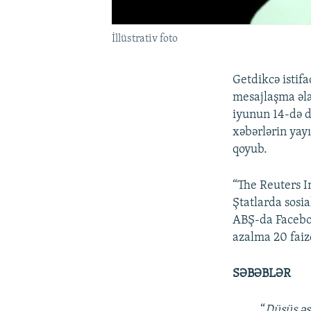
İllüstrativ foto
Getdikcə istif
mesajlaşma əla
iyunun 14-də d
xəbərlərin yay
qoyub.
“The Reuters I
Ştatlarda sosia
ABŞ-da Faceboo
azalma 20 faiz
SƏBƏBLƏR
“
Düşüş əs