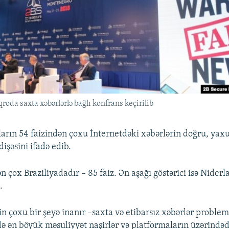
da saxta xəbərlərlə bağlı konfrans keçirilib
ların 54 faizindən çoxu İnternetdəki xəbərlərin doğru, yax
işəsini ifadə edib.
n çox Braziliyadadır – 85 faiz. Ən aşağı göstərici isə Nider
.
n çoxu bir şeyə inanır –saxta və etibarsız xəbərlər problem
ə ən böyük məsuliyyət naşirlər və platformaların üzərindəd