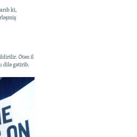
arıb ki,
rləşmiş
dirilir. Ötən il
 dilə gətirib.