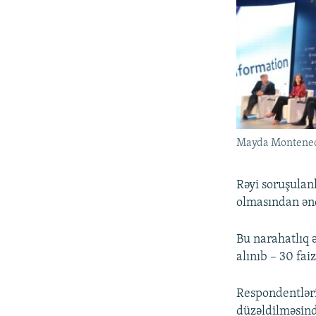
Mayda Monteneqro
Rəyi soruşulan
olmasından ənd
Bu narahatlıq ə
alınıb – 30 faiz
Respondentləri
düzəldilməsind