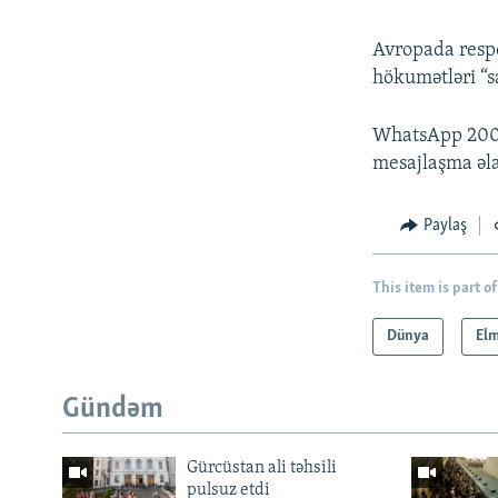
Avropada respon
hökumətləri “s
WhatsApp 2009-
mesajlaşma əla
Paylaş
This item is part of
Dünya
Elm
Gündəm
Gürcüstan ali təhsili
pulsuz etdi