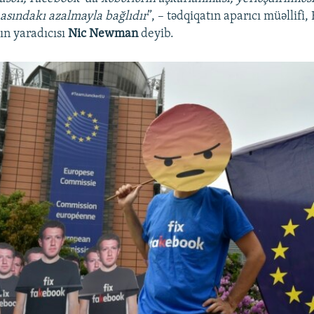
asındakı azalmayla bağlıdır
”, – tədqiqatın aparıcı müəllifi
ın yaradıcısı
Nic Newman
deyib.