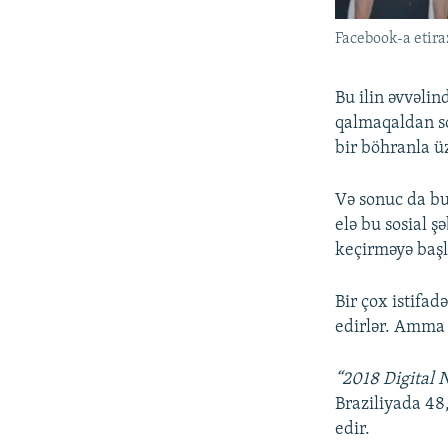
Facebook-a etira
Bu ilin əvvəli
qalmaqaldan so
bir böhranla üz
Və sonuc da bu
elə bu sosial 
keçirməyə başl
Bir çox istifa
edirlər. Amma
“2018 Digital 
Braziliyada 48
edir.