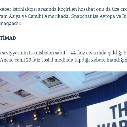
əbər istehlakçısı arasında keçirilən hesabat onu da üzə çıx
ram Asiya və Cənubi Amerikada, Snapchat isə Avropa və Bi
lmaqdadır.
ETİMAD
səviyyəsinin isə nisbətən sabit – 44 faiz civarında qaldığı bil
. Ancaq cəmi 23 faiz sosial mediada tapdığı xəbərə inandığını