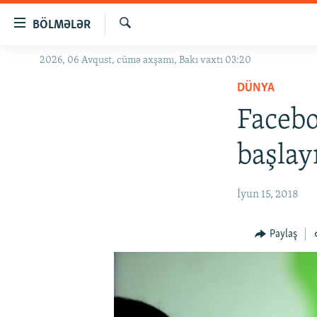
Keçid
BÖLMƏLƏR
linkləri
Axtar
Əsas
2026, 06 Avqust, cümə axşamı, Bakı vaxtı 03:20
GÜNDƏM
məzmuna
DÜNYA
#İZAHLA
qayıt
Əsas
Facebo
KORRUPSIOMETR
naviqasiyaya
#ƏSLINDƏ
qayıt
başlay
Axtarışa
FƏRQƏ BAX
keç
QANUNI DOĞRU
İyun 15, 2018
ARAŞDIRMA
Paylaş
MULTIMEDIA
RADIO ARXIV
VIDEO
HAQQIMIZDA
FOTOQALEREYA
OXU ZALI