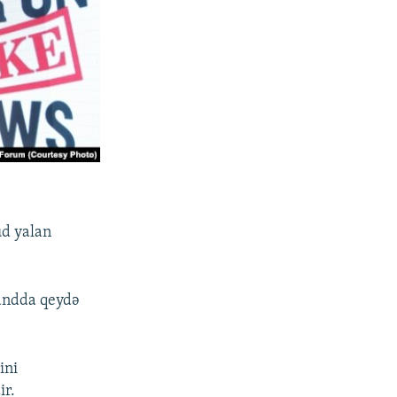
ud yalan
landda qeydə
ini
ir.