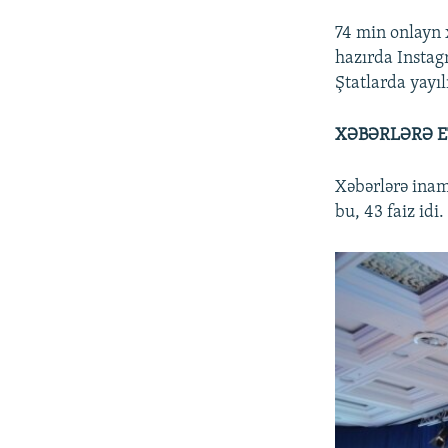
74 min onlayn x
hazırda Instag
Ştatlarda yayı
XƏBƏRLƏRƏ 
Xəbərlərə inam 
bu, 43 faiz idi