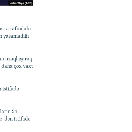
sı ətrafındakı
ən yaşamadığı
dan uzaqlaşaraq
ə daha çox vaxt
 istifadə
ların 54,
p-dən istifadə