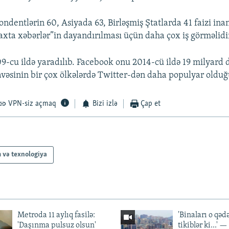
dentlərin 60, Asiyada 63, Birləşmiş Ştatlarda 41 faizi inan
axta xəbərlər”in dayandırılması üçün daha çox iş görməlidir
cu ildə yaradılıb. Facebook onu 2014-cü ildə 19 milyard do
vəsinin bir çox ölkələrdə Twitter-dən daha populyar olduğu 
VPN-siz açmaq
Bizi izlə
Çap et
 və texnologiya
Metroda 11 aylıq fasilə:
'Binaları o qədə
'Daşınma pulsuz olsun'
tikiblər ki...' 