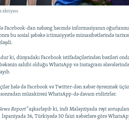
z aksiyası
ndə Facebook-dan nəhəng həcmdə informasiyanın oğurlanma
nra bu sosial şəbəkə ictimaiyyətlə münasibətlərində tarix
ləşdi.
dur ki, dünyadakı Facebook istifadəçilərindən bəziləri on
şəbəkənin sahibi olduğu WhatsApp və Instagram əlavələrind
ayıb.
dəçilər hələ də Facebook və Twitter-dən xəbər öyrənmək üçün
 sonradan müzakirəni WhatsApp-də davam etdirirlər.
News Report”
aşkarlayıb ki, indi Malayziyada rəyi soruşulan
, İspaniyada 36, Türkiyədə 30 faizi xəbərlərə görə WhatsAp