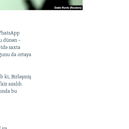
 WhatsApp
nu dünən –
tdə saxta
ğunu da ortaya
ub ki, Birləşmiş
aiz azalıb.
sında bu
 və