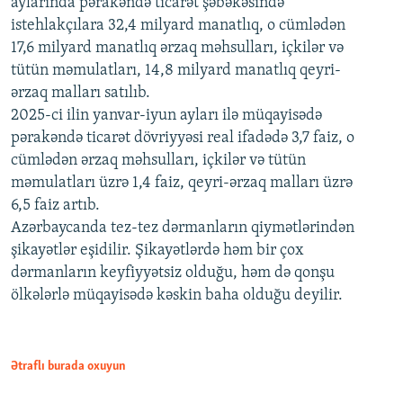
aylarında pərakəndə ticarət şəbəkəsində
istehlakçılara 32,4 milyard manatlıq, o cümlədən
17,6 milyard manatlıq ərzaq məhsulları, içkilər və
tütün məmulatları, 14,8 milyard manatlıq qeyri-
ərzaq malları satılıb.
2025-ci ilin yanvar-iyun ayları ilə müqayisədə
pərakəndə ticarət dövriyyəsi real ifadədə 3,7 faiz, o
cümlədən ərzaq məhsulları, içkilər və tütün
məmulatları üzrə 1,4 faiz, qeyri-ərzaq malları üzrə
6,5 faiz artıb.
Azərbaycanda tez-tez dərmanların qiymətlərindən
şikayətlər eşidilir. Şikayətlərdə həm bir çox
dərmanların keyfiyyətsiz olduğu, həm də qonşu
ölkələrlə müqayisədə kəskin baha olduğu deyilir.
Ətraflı burada oxuyun