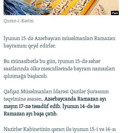
İNFOQRAFIKA
AZƏRBAYCAN ƏDƏBIYYATI KITABXANASI
MISSIYAMIZ
BIZI IZLƏ
KARIKATURA
İSLAM VƏ DEMOKRATIYA
PEŞƏ ETIKASI VƏ JURNALISTIKA STANDARTLARIMIZ
Quran-i-Kərim
İZ - MƏDƏNIYYƏT PROQRAMI
MATERIALLARIMIZDAN ISTIFADƏ
AZADLIQRADIOSU MOBIL TELEFONUNUZDA
RFE/RL-in bütün saytları
İyunun 15-də Azərbaycan müsəlmanları Ramazan
bayramını qeyd edirlər.
BIZIMLƏ ƏLAQƏ
XƏBƏR BÜLLETENLƏRIMIZ
Bu münasibətlə bu gün, iyunun 15-də səhər
saatlarında ölkə məscidlərində bayram namazları
qılınmağa başlanıb.
Qafqaz Müsəlmanları İdarəsi Qazilər Şurasının
təqviminə əsasən,
Azərbaycanda Ramazan ayı
mayın 17-nə təsadüf edib. İyunun 14-də isə
Ramazan ayı başa çatıb.
Nazirlər Kabinetinin qərarı ilə iyunun 15-i və 16-sı