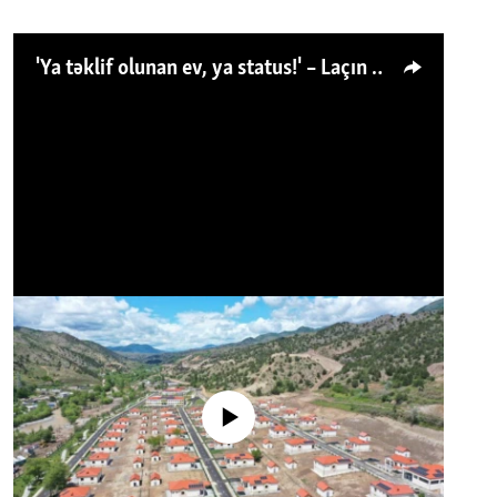
'Ya təklif olunan ev, ya status!' – Laçın köçkünü: 'Laçından başqa heç hara!'
No media source currently available