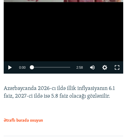
Auto
0:00
2:58
240p
Azərbaycanda 2026-cı ildə illik inflyasiyanın 6.1
360p
faiz, 2027-ci ildə isə 5.8 faiz olacağı gözlənilir.
480p
720p
1080p
Ətraflı burada oxuyun