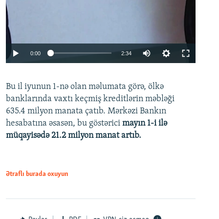
Auto
0:00
2:34
240p
Bu il iyunun 1-nə olan məlumata görə, ölkə
360p
banklarında vaxtı keçmiş kreditlərin məbləği
480p
635.4 milyon manata çatıb. Mərkəzi Bankın
720p
hesabatına əsasən, bu göstərici
mayın 1-i ilə
müqayisədə 21.2 milyon manat artıb.
1080p
Ətraflı burada oxuyun
Auto
240p
360p
480p