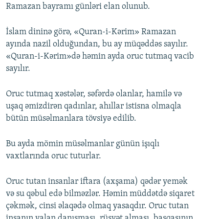
Ramazan bayramı günləri elan olunub.
İslam dininə görə, «Quran-i-Kərim» Ramazan
ayında nazil olduğundan, bu ay müqəddəs sayılır.
«Quran-i-Kərim»də həmin ayda oruc tutmaq vacib
sayılır.
Oruc tutmaq xəstələr, səfərdə olanlar, hamilə və
uşaq əmizdirən qadınlar, ahıllar istisna olmaqla
bütün müsəlmanlara tövsiyə edilib.
Bu ayda mömin müsəlmanlar günün işıqlı
vaxtlarında oruc tuturlar.
Oruc tutan insanlar iftara (axşama) qədər yemək
və su qəbul edə bilməzlər. Həmin müddətdə siqaret
çəkmək, cinsi əlaqədə olmaq yasaqdır. Oruc tutan
insanın yalan danışması, rüşvət alması, başqasının