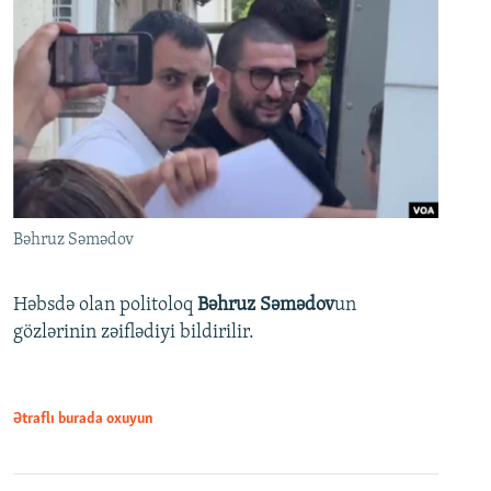
Bəhruz Səmədov
Həbsdə olan politoloq
Bəhruz Səmədov
un
gözlərinin zəiflədiyi bildirilir.
Ətraflı burada oxuyun