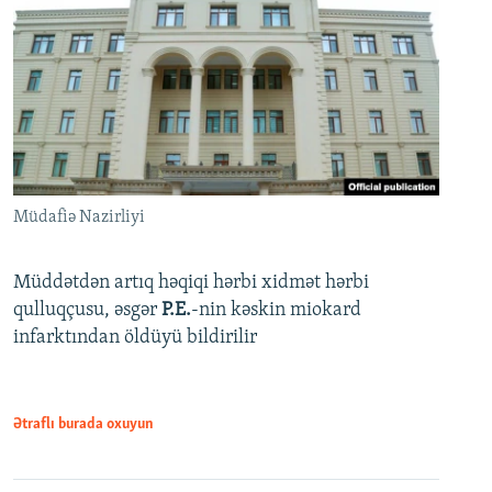
Müdafiə Nazirliyi
Müddətdən artıq həqiqi hərbi xidmət hərbi
qulluqçusu, əsgər
P.E.
-nin kəskin miokard
infarktından öldüyü bildirilir
Ətraflı burada oxuyun