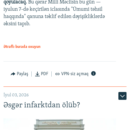
qoyulacaq.
Bu qərar Milli Məclisin bu gün —
480p
iyulun 7-də keçirilən iclasında "Ümumi təhsil
720p
haqqında" qanuna təklif edilən dəyişikliklərdə
əksini tapıb.
1080p
Ətraflı burada oxuyun
Auto
240p
360p
480p
Paylaş
PDF
VPN-siz açmaq
720p
1080p
İyul 03, 2026
Əsgər infarktdan ölüb?