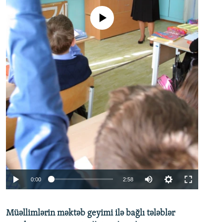
No media source currently available
Auto
0:00
2:58
240p
Müəllimlərin məktəb geyimi ilə bağlı tələblər
360p