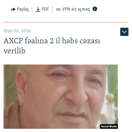
Paylaş
PDF
VPN-siz açmaq
İyun 30, 2026
AXCP fəalına 2 il həbs cəzası
verilib