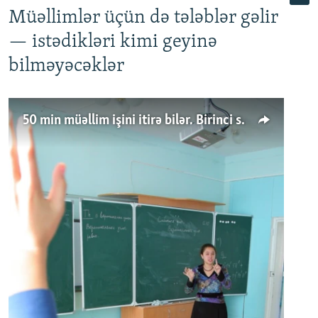
Müəllimlər üçün də tələblər gəlir
— istədikləri kimi geyinə
bilməyəcəklər
50 min müəllim işini itirə bilər. Birinci sinfə gedənlər azalır