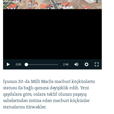
Auto
0:00
2:46
240p
İyunun 30-da Milli Məclis məcburi köçkünlərin
360p
statusu ilə bağlı qanuna dəyişiklik edib. Yeni
480p
qaydalara görə, onlara təklif olunan yaşayış
720p
sahələrindən imtina edən məcburi köçkünlər
statuslarını itirəcəklər.
1080p