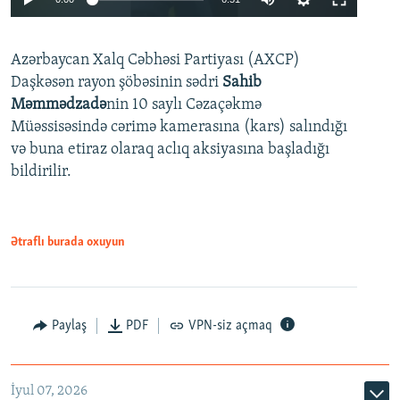
240p
Azərbaycan Xalq Cəbhəsi Partiyası (AXCP)
360p
Daşkəsən rayon şöbəsinin sədri
Sahib
480p
Auto
240p
360p
480p
Məmmədzadə
nin 10 saylı Cəzaçəkmə
720p
Müəssisəsində cərimə kamerasına (kars) salındığı
720p
1080p
və buna etiraz olaraq aclıq aksiyasına başladığı
1080p
bildirilir.
Ətraflı burada oxuyun
Paylaş
PDF
VPN-siz açmaq
İyul 07, 2026