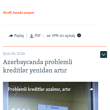
Ətraflı burada oxuyun
Auto
240p
360p
480p
Paylaş
PDF
VPN-siz açmaq
720p
1080p
İyun 26, 2026
Azərbaycanda problemli
kreditlər yenidən artır
Problemli kreditlər azalmır, artır