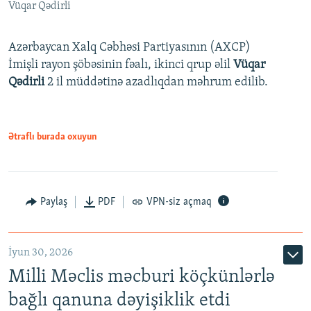
Vüqar Qədirli
Azərbaycan Xalq Cəbhəsi Partiyasının (AXCP)
İmişli rayon şöbəsinin fəalı, ikinci qrup əlil
Vüqar
Qədirli
2 il müddətinə azadlıqdan məhrum edilib.
Ətraflı burada oxuyun
Paylaş
PDF
VPN-siz açmaq
İyun 30, 2026
Milli Məclis məcburi köçkünlərlə
bağlı qanuna dəyişiklik etdi