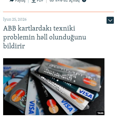
Paylaş
PDF
VPN-siz açmaq
720p
1080p
İyun 25, 2026
ABB kartlardakı texniki
problemin həll olunduğunu
bildirir