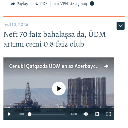
Paylaş
PDF
VPN-siz açmaq
İyul 10, 2026
Neft 70 faiz bahalaşsa da, ÜDM
artımı cəmi 0.8 faiz olub
Cənubi Qafqazda ÜDM ən az Azərbaycanda artır: Qonşuları niyə Bakını qabaqlaya bilir?
No media source currently available
Auto
0:00
4:00
240p