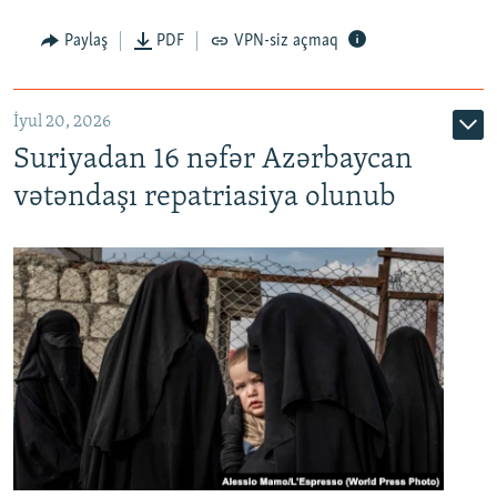
Paylaş
PDF
VPN-siz açmaq
İyul 20, 2026
Auto
240p
360p
480p
Suriyadan 16 nəfər Azərbaycan
720p
1080p
vətəndaşı repatriasiya olunub