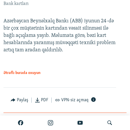
Bank kartları
Azərbaycan Beynəlxalq Bankı (ABB) iyunun 24-də
bir çox müştərinin kartından vəsait silinməsi ilə
bağlı açıqlama yayıb. Məlumata görə, bəzi kart
hesablarında yaranmış müvəqqəti texniki problem
artıq tam aradan qaldırılıb.
Ətraflı burada oxuyun
Paylaş
PDF
VPN-siz açmaq
İyun 25, 2026