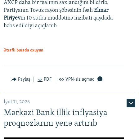
AXCP daha bir fəalının saxlandığını bildirib.
Partiyanın Tovuz rayon şöbəsinin fəalı
Elmar
Piriyev
in 10 sutka müddətinə inzibati qaydada
həbs edildiyi açıqlanıb.
Ətraflı burada oxuyun
Paylaş
PDF
VPN-siz açmaq
İyul 31, 2026
Mərkəzi Bank illik inflyasiya
proqnozlarını yenə artırıb