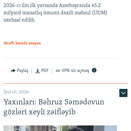
2026-cı ilin ilk yarısında Azərbaycanda 65.2
360p
milyard manatlıq ümumi daxili məhsul (ÜDM)
480p
Auto
240p
360p
480p
istehsal edilib.
720p
720p
1080p
1080p
Ətraflı burada oxuyun
Paylaş
PDF
VPN-siz açmaq
İyul 10, 2026
Yaxınları: Bəhruz Səmədovun
gözləri xeyli zəifləyib