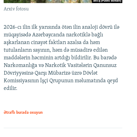
Arxiv fotosu
2026-cı ilin ilk yarısında ötən ilin analoji dövrü ilə
müqayisədə Azərbaycanda narkotiklə bağlı
aşkarlanan cinayət faktları azalsa da həm
tutulanların sayının, həm də müsadirə edilən
maddələrin həcminin artdığı bildirilir. Bu barədə
Narkomanlığa və Narkotik Vasitələrin Qanunsuz
Dövriyyəsinə Qarşı Mübarizə üzrə Dövlət
Komissiyasının İşçi Qrupunun məlumatında qeyd
edilir.
Ətraflı burada oxuyun