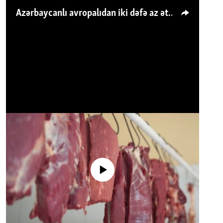
Azərbaycanlı avropalıdan iki dəfə az ət yeyir, amma... 'Qiymət artımı qaçılmazdır'
No media source currently available