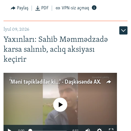
Paylaş
PDF
VPN-siz açmaq
İyul 09, 2026
Yaxınları: Sahib Məmmədzadə
karsa salınıb, aclıq aksiyası
keçirir
'Məni təpiklədilər ki...' - Daşkəsəndə AXCP fəalının yaxınları onun həbsinə etiraz edirlər
No media source currently available
Auto
0:00
6:51