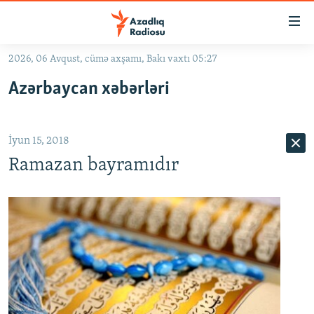
Keçid
linkləri
Əsas
2026, 06 Avqust, cümə axşamı, Bakı vaxtı 05:27
məzmuna
GÜNDƏM
Azərbaycan xəbərləri
qayıt
#İZAHLA
Əsas
KORRUPSIOMETR
naviqasiyaya
İyun 15, 2018
qayıt
#ƏSLINDƏ
Axtarışa
Ramazan bayramıdır
FƏRQƏ BAX
keç
QANUNI DOĞRU
ARAŞDIRMA
MULTIMEDIA
RADIO ARXIV
VIDEO
HAQQIMIZDA
FOTOQALEREYA
OXU ZALI