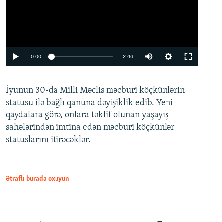
Auto
0:00
2:46
240p
İyunun 30-da Milli Məclis məcburi köçkünlərin
360p
statusu ilə bağlı qanuna dəyişiklik edib. Yeni
480p
qaydalara görə, onlara təklif olunan yaşayış
720p
sahələrindən imtina edən məcburi köçkünlər
statuslarını itirəcəklər.
1080p
Ətraflı burada oxuyun