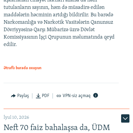
aşkarlanan cinayət faktları azalsa da həm
tutulanların sayının, həm də müsadirə edilən
maddələrin həcminin artdığı bildirilir. Bu barədə
Narkomanlığa və Narkotik Vasitələrin Qanunsuz
Dövriyyəsinə Qarşı Mübarizə üzrə Dövlət
Komissiyasının İşçi Qrupunun məlumatında qeyd
edilir.
Ətraflı burada oxuyun
Paylaş
PDF
VPN-siz açmaq
İyul 10, 2026
Neft 70 faiz bahalaşsa da, ÜDM