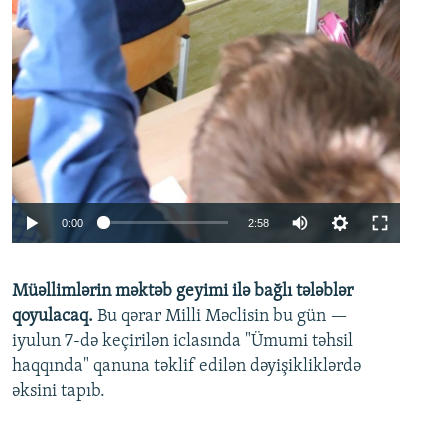
Auto
0:00
2:58
240p
Müəllimlərin məktəb geyimi ilə bağlı tələblər
360p
qoyulacaq.
Bu qərar Milli Məclisin bu gün —
480p
iyulun 7-də keçirilən iclasında "Ümumi təhsil
720p
haqqında" qanuna təklif edilən dəyişikliklərdə
əksini tapıb.
1080p