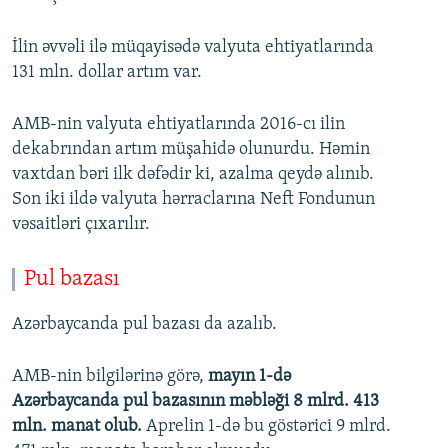
İlin əvvəli ilə müqayisədə valyuta ehtiyatlarında
131 mln. dollar artım var.
AMB-nin valyuta ehtiyatlarında 2016-cı ilin
dekabrından artım müşahidə olunurdu. Həmin
vaxtdan bəri ilk dəfədir ki, azalma qeydə alınıb.
Son iki ildə valyuta hərraclarına Neft Fondunun
vəsaitləri çıxarılır.
Pul bazası
Azərbaycanda pul bazası da azalıb.
AMB-nin bilgilərinə görə,
mayın 1-də
Azərbaycanda pul bazasının məbləği 8 mlrd. 413
mln. manat olub.
Aprelin 1-də bu göstərici 9 mlrd.