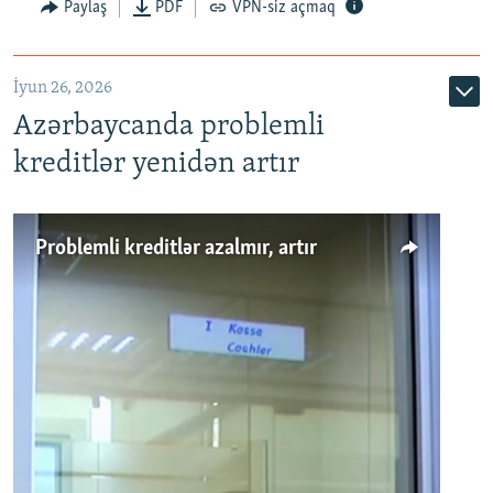
Auto
240p
360p
480p
Paylaş
PDF
VPN-siz açmaq
720p
1080p
İyun 26, 2026
Azərbaycanda problemli
kreditlər yenidən artır
Problemli kreditlər azalmır, artır