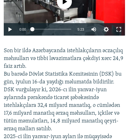
No media source currently available
Auto
0:00
5:23
240p
Son bir ildə Azərbaycanda istehlakçıların
360p
əczaçılıq
məhsulları və tibbi ləvazimatlara çəkdiyi xərc 24,9
480p
Auto
240p
360p
480p
faiz artıb.
720p
Bu barədə Dövlət Statistika Komitəsinin (DSK) bu
720p
1080p
gün, iyulun 16-da yaydığı məlumatda bildirilir.
1080p
DSK vurğulayır ki, 2026-cı ilin yanvar-iyun
aylarında pərakəndə ticarət şəbəkəsində
istehlakçılara 32,4 milyard manatlıq, o cümlədən
17,6 milyard manatlıq ərzaq məhsulları, içkilər və
tütün məmulatları, 14,8 milyard manatlıq qeyri-
ərzaq malları satılıb.
2025-ci ilin yanvar-iyun ayları ilə müqayisədə