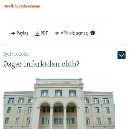
Ətraflı burada oxuyun
Auto
240p
360p
480p
Paylaş
PDF
VPN-siz açmaq
720p
1080p
İyul 03, 2026
Əsgər infarktdan ölüb?