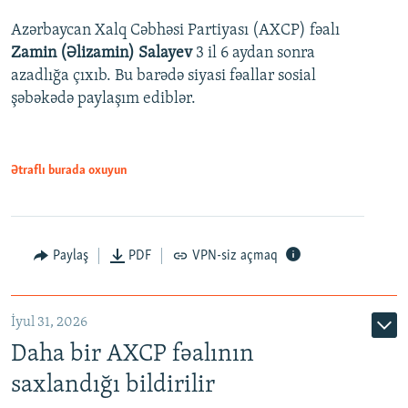
Azərbaycan Xalq Cəbhəsi Partiyası (AXCP) fəalı
Zamin (Əlizamin) Salayev
3 il 6 aydan sonra
azadlığa çıxıb. Bu barədə siyasi fəallar sosial
şəbəkədə paylaşım ediblər.
Ətraflı burada oxuyun
Paylaş
PDF
VPN-siz açmaq
İyul 31, 2026
Daha bir AXCP fəalının
saxlandığı bildirilir