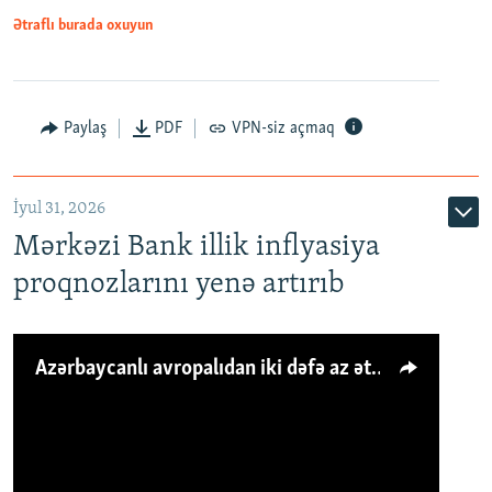
Ətraflı burada oxuyun
Paylaş
PDF
VPN-siz açmaq
İyul 31, 2026
Mərkəzi Bank illik inflyasiya
proqnozlarını yenə artırıb
Azərbaycanlı avropalıdan iki dəfə az ət yeyir, amma... 'Qiymət artımı qaçılmazdır'