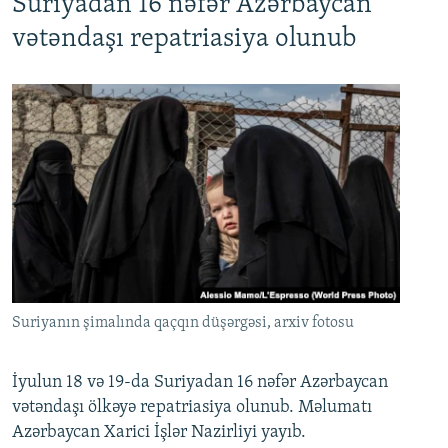
Suriyadan 16 nəfər Azərbaycan
720p
1080p
vətəndaşı repatriasiya olunub
Suriyanın şimalında qaçqın düşərgəsi, arxiv fotosu
İyulun 18 və 19-da Suriyadan 16 nəfər Azərbaycan
vətəndaşı ölkəyə repatriasiya olunub. Məlumatı
Azərbaycan Xarici İşlər Nazirliyi yayıb.