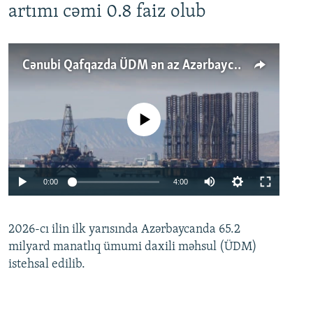
artımı cəmi 0.8 faiz olub
Cənubi Qafqazda ÜDM ən az Azərbaycanda artır: Qonşuları niyə Bakını qabaqlaya bilir?
No media source currently available
Auto
0:00
4:00
240p
2026-cı ilin ilk yarısında Azərbaycanda 65.2
360p
milyard manatlıq ümumi daxili məhsul (ÜDM)
480p
Auto
240p
360p
480p
istehsal edilib.
720p
720p
1080p
1080p