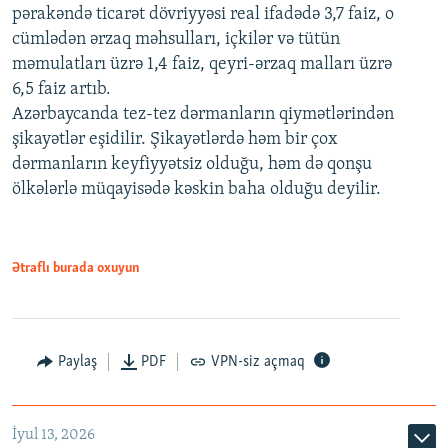
pərakəndə ticarət dövriyyəsi real ifadədə 3,7 faiz, o
cümlədən ərzaq məhsulları, içkilər və tütün
məmulatları üzrə 1,4 faiz, qeyri-ərzaq malları üzrə
6,5 faiz artıb.
Azərbaycanda tez-tez dərmanların qiymətlərindən
şikayətlər eşidilir. Şikayətlərdə həm bir çox
dərmanların keyfiyyətsiz olduğu, həm də qonşu
ölkələrlə müqayisədə kəskin baha olduğu deyilir.
Ətraflı burada oxuyun
Paylaş
PDF
VPN-siz açmaq
İyul 13, 2026