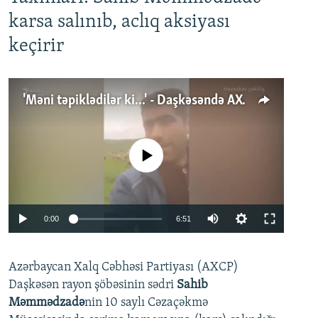
karsa salınıb, aclıq aksiyası
keçirir
'Məni təpiklədilər ki...' - Daşkəsəndə AXCP fəalının yaxınları onun həbsinə etiraz edirlər
No media source currently available
Auto
0:00
6:51
240p
Azərbaycan Xalq Cəbhəsi Partiyası (AXCP)
360p
Daşkəsən rayon şöbəsinin sədri
Sahib
480p
Auto
240p
360p
480p
Məmmədzadə
nin 10 saylı Cəzaçəkmə
720p