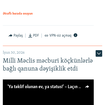
Ətraflı burada oxuyun
Paylaş
PDF
VPN-siz açmaq
İyun 30, 2026
Milli Məclis məcburi köçkünlərlə
bağlı qanuna dəyişiklik etdi
'Ya təklif olunan ev, ya status!' – Laçın köçkünü: 'Laçından başqa heç hara!'