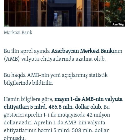
İNFOQRAFIKA
AZƏRBAYCAN ƏDƏBIYYATI KITABXANASI
MISSIYAMIZ
BIZI IZLƏ
KARIKATURA
İSLAM VƏ DEMOKRATIYA
PEŞƏ ETIKASI VƏ JURNALISTIKA STANDARTLARIMIZ
İZ - MƏDƏNIYYƏT PROQRAMI
MATERIALLARIMIZDAN ISTIFADƏ
Mərkəzi Bank
AZADLIQRADIOSU MOBIL TELEFONUNUZDA
RFE/RL-in bütün saytları
BIZIMLƏ ƏLAQƏ
Bu ilin aprel ayında
Azərbaycan Mərkəzi Bankı
nın
(AMB) valyuta ehtiyatlarında azalma olub.
XƏBƏR BÜLLETENLƏRIMIZ
Bu haqda AMB-nin yeni açıqlanmış statistik
bilgilərində bildirilir.
Həmin bilgilərə görə,
mayın 1-də AMB-nin valyuta
ehtiyatları 5 mlrd. 465.8 mln. dollar olub.
Bu
göstərici aprelin 1-i ilə müqayisədə 42 milyon
dollar azdır. Aprelin 1-də AMB-nin valyuta
ehtiyatlarının həcmi 5 mlrd. 508 mln. dollar
olmuşdu.