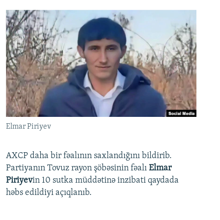
Elmar Piriyev
AXCP daha bir fəalının saxlandığını bildirib.
Partiyanın Tovuz rayon şöbəsinin fəalı
Elmar
Piriyev
in 10 sutka müddətinə inzibati qaydada
həbs edildiyi açıqlanıb.