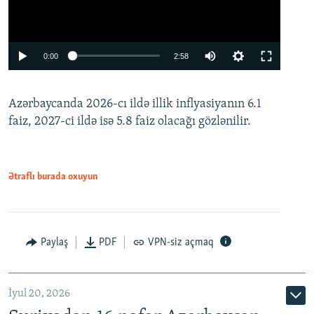
Auto
0:00
2:58
240p
Azərbaycanda 2026-cı ildə illik inflyasiyanın 6.1
360p
faiz, 2027-ci ildə isə 5.8 faiz olacağı gözlənilir.
480p
720p
1080p
Ətraflı burada oxuyun
Paylaş
PDF
VPN-siz açmaq
İyul 20, 2026
Auto
240p
360p
480p