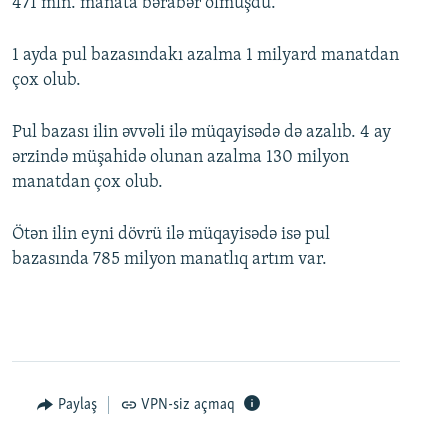
471 mln. manata bərabər olmuşdu.
1 ayda pul bazasındakı azalma 1 milyard manatdan
çox olub.
Pul bazası ilin əvvəli ilə müqayisədə də azalıb. 4 ay
ərzində müşahidə olunan azalma 130 milyon
manatdan çox olub.
Ötən ilin eyni dövrü ilə müqayisədə isə pul
bazasında 785 milyon manatlıq artım var.
Paylaş
VPN-siz açmaq