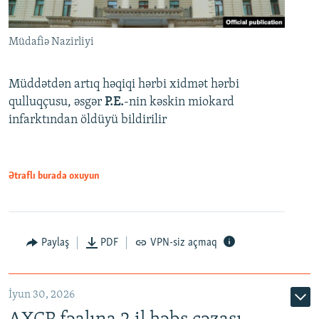
Müdafiə Nazirliyi
Müddətdən artıq həqiqi hərbi xidmət hərbi
qulluqçusu, əsgər
P.E.
-nin kəskin miokard
infarktından öldüyü bildirilir
Ətraflı burada oxuyun
Paylaş
PDF
VPN-siz açmaq
İyun 30, 2026