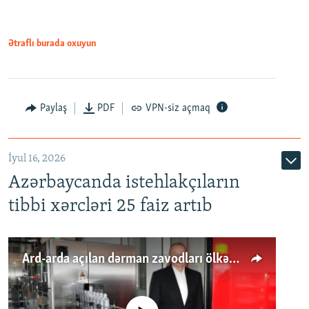
Ətraflı burada oxuyun
Paylaş
PDF
VPN-siz açmaq
İyul 16, 2026
Azərbaycanda istehlakçıların
tibbi xərcləri 25 faiz artıb
Ard-arda açılan dərman zavodları ölkənin tələbatını ödəyirmi?