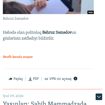
Bəhruz Səmədov
Həbsdə olan politoloq
Bəhruz Səmədov
un
gözlərinin zəiflədiyi bildirilir.
Ətraflı burada oxuyun
Paylaş
PDF
VPN-siz açmaq
İyul 09, 2026
Yaxınları: Sahib Məmmədzadə