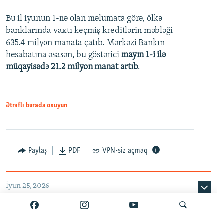
Bu il iyunun 1-nə olan məlumata görə, ölkə
360p
banklarında vaxtı keçmiş kreditlərin məbləği
480p
635.4 milyon manata çatıb. Mərkəzi Bankın
720p
hesabatına əsasən, bu göstərici
mayın 1-i ilə
müqayisədə 21.2 milyon manat artıb.
1080p
Ətraflı burada oxuyun
Auto
240p
360p
480p
Paylaş
PDF
VPN-siz açmaq
720p
1080p
İyun 25, 2026
ABB kartlardakı texniki