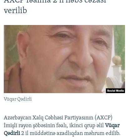
AXCP fəalına 2 il həbs cəzası
verilib
Vüqar Qədirli
Azərbaycan Xalq Cəbhəsi Partiyasının (AXCP)
İmişli rayon şöbəsinin fəalı, ikinci qrup əlil
Vüqar
Qədirli
2 il müddətinə azadlıqdan məhrum edilib.