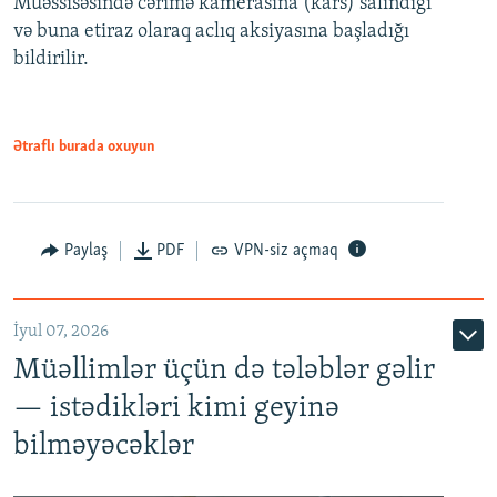
Müəssisəsində cərimə kamerasına (kars) salındığı
720p
1080p
və buna etiraz olaraq aclıq aksiyasına başladığı
1080p
bildirilir.
Ətraflı burada oxuyun
Paylaş
PDF
VPN-siz açmaq
İyul 07, 2026
Müəllimlər üçün də tələblər gəlir
— istədikləri kimi geyinə
bilməyəcəklər