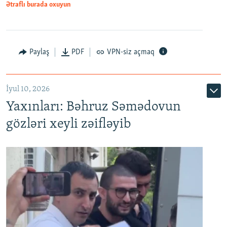
Ətraflı burada oxuyun
Paylaş
PDF
VPN-siz açmaq
İyul 10, 2026
Yaxınları: Bəhruz Səmədovun
gözləri xeyli zəifləyib